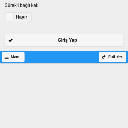
Sürekli bağlı kal:
Evet
Hayır
Giriş Yap
Menu
Full site