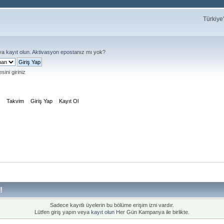
Türkiye
ya
kayıt olun
.
Aktivasyon eposta
nız mı yok?
sini giriniz
m
Takvim
Giriş Yap
Kayıt Ol
!
Sadece kayıtlı üyelerin bu bölüme erişim izni vardır.
Lütfen giriş yapın veya
kayıt olun
Her Gün Kampanya ile birlikte.