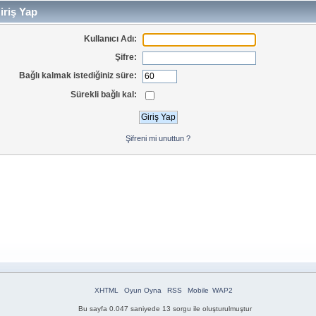
iriş Yap
Kullanıcı Adı:
Şifre:
Bağlı kalmak istediğiniz süre:
Sürekli bağlı kal:
Şifreni mi unuttun ?
XHTML
Oyun Oyna
RSS
Mobile
WAP2
Bu sayfa 0.047 saniyede 13 sorgu ile oluşturulmuştur