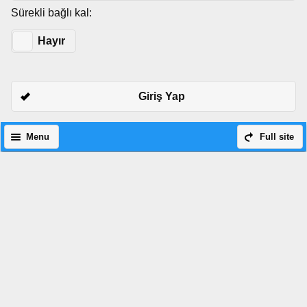
Sürekli bağlı kal:
Evet
Hayır
Giriş Yap
Menu
Full site