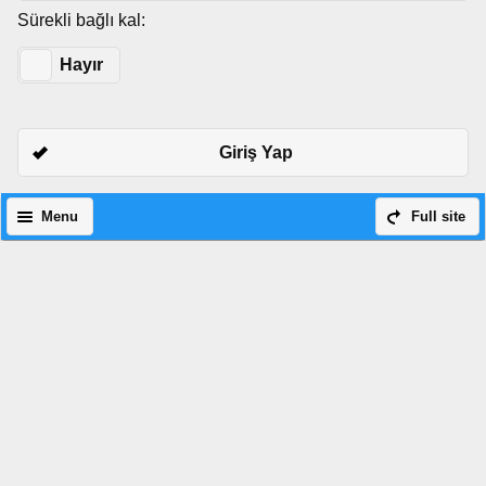
Sürekli bağlı kal:
Evet
Hayır
Giriş Yap
Menu
Full site