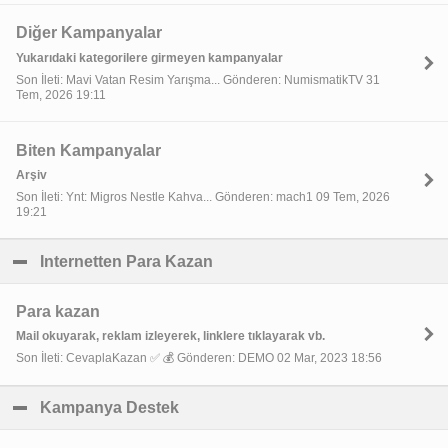
Diğer Kampanyalar
Yukarıdaki kategorilere girmeyen kampanyalar
Son İleti: Mavi Vatan Resim Yarışma... Gönderen: NumismatikTV 31
Tem, 2026 19:11
Biten Kampanyalar
Arşiv
Son İleti: Ynt: Migros Nestle Kahva... Gönderen: mach1 09 Tem, 2026
19:21
Internetten Para Kazan
click to collapse contents
Para kazan
Mail okuyarak, reklam izleyerek, linklere tıklayarak vb.
Son İleti: CevaplaKazan ✅ 💰 Gönderen: DEMO 02 Mar, 2023 18:56
Kampanya Destek
click to collapse contents