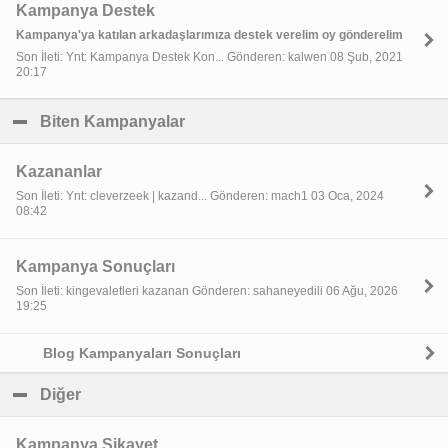
Kampanya Destek
Kampanya'ya katılan arkadaşlarımıza destek verelim oy gönderelim
Son İleti: Ynt: Kampanya Destek Kon... Gönderen: kalwen 08 Şub, 2021
20:17
Biten Kampanyalar
click to collapse contents
Kazananlar
Son İleti: Ynt: cleverzeek | kazand... Gönderen: mach1 03 Oca, 2024
08:42
Kampanya Sonuçları
Son İleti: kingevaletleri kazanan Gönderen: sahaneyedili 06 Ağu, 2026
19:25
Blog Kampanyaları Sonuçları
Diğer
click to collapse contents
Kampanya Şikayet