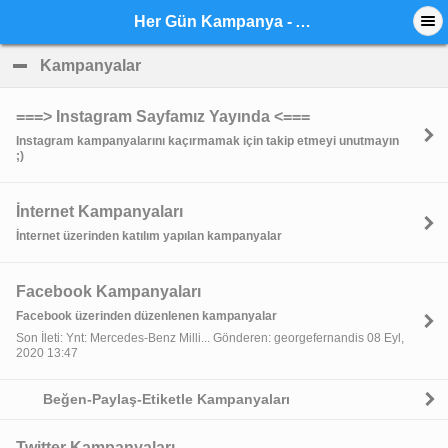
Her Gün Kampanya - Anasayfa
Kampanyalar
click to collapse contents
===> Instagram Sayfamız Yayında <===
Instagram kampanyalarını kaçırmamak için takip etmeyi unutmayın
;)
İnternet Kampanyaları
İnternet üzerinden katılım yapılan kampanyalar
Facebook Kampanyaları
Facebook üzerinden düzenlenen kampanyalar
Son İleti: Ynt: Mercedes-Benz Milli... Gönderen: georgefernandis 08 Eyl,
2020 13:47
Beğen-Paylaş-Etiketle Kampanyaları
Twitter Kampanyaları