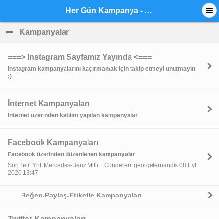
Her Gün Kampanya - Anasayfa
Kampanyalar
click to collapse contents
===> Instagram Sayfamız Yayında <===
Instagram kampanyalarını kaçırmamak için takip etmeyi unutmayın
;)
İnternet Kampanyaları
İnternet üzerinden katılım yapılan kampanyalar
Facebook Kampanyaları
Facebook üzerinden düzenlenen kampanyalar
Son İleti: Ynt: Mercedes-Benz Milli... Gönderen: georgefernandis 08 Eyl,
2020 13:47
Beğen-Paylaş-Etiketle Kampanyaları
Twitter Kampanyaları