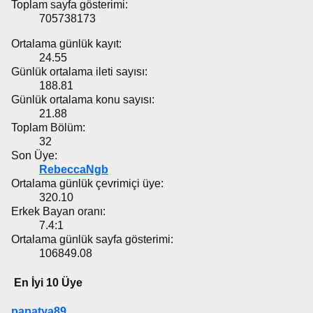
Toplam sayfa gösterimi:
705738173
Ortalama günlük kayıt:
24.55
Günlük ortalama ileti sayısı:
188.81
Günlük ortalama konu sayısı:
21.88
Toplam Bölüm:
32
Son Üye:
RebeccaNgb
Ortalama günlük çevrimiçi üye:
320.10
Erkek Bayan oranı:
7.4:1
Ortalama günlük sayfa gösterimi:
106849.08
En İyi 10 Üye
papatya89