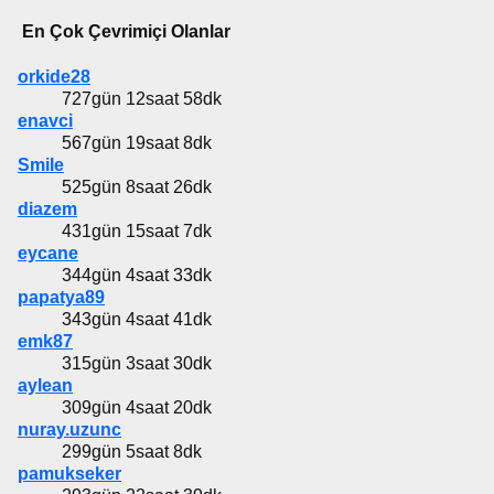
En Çok Çevrimiçi Olanlar
orkide28
727gün 12saat 58dk
enavci
567gün 19saat 8dk
Smile
525gün 8saat 26dk
diazem
431gün 15saat 7dk
eycane
344gün 4saat 33dk
papatya89
343gün 4saat 41dk
emk87
315gün 3saat 30dk
aylean
309gün 4saat 20dk
nuray.uzunc
299gün 5saat 8dk
pamukseker