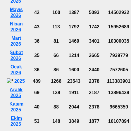
2026
Mayıs
42
100
1387
5093
14502932
2026
Nisan
43
113
1792
1742
15952689
2026
Mart
36
81
1469
3401
10300035
2026
Şubat
35
66
1214
2665
7939779
2026
Ocak
36
86
1600
2440
7572605
2026
2025
489
1266
23543
2378
113383901
Aralık
69
138
1911
2187
13896439
2025
Kasım
40
88
2044
2378
9665359
2025
Ekim
53
148
3849
1877
10107894
2025