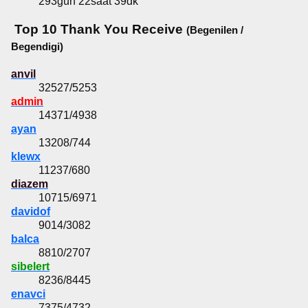
293gün 22saat 39dk
Top 10 Thank You Receive
(Begenilen /
Begendigi)
anvil
32527/5253
admin
14371/4938
ayan
13208/744
klewx
11237/680
diazem
10715/6971
davidof
9014/3082
balca
8810/2707
sibelert
8236/8445
enavci
7375/4732