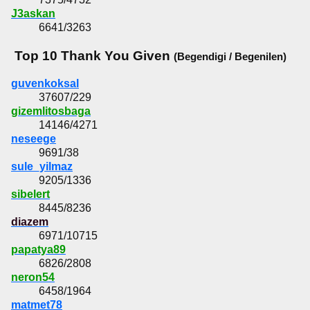
J3askan
6641/3263
Top 10 Thank You Given
(Begendigi / Begenilen)
guvenkoksal
37607/229
gizemlitosbaga
14146/4271
neseege
9691/38
sule_yilmaz
9205/1336
sibelert
8445/8236
diazem
6971/10715
papatya89
6826/2808
neron54
6458/1964
matmet78