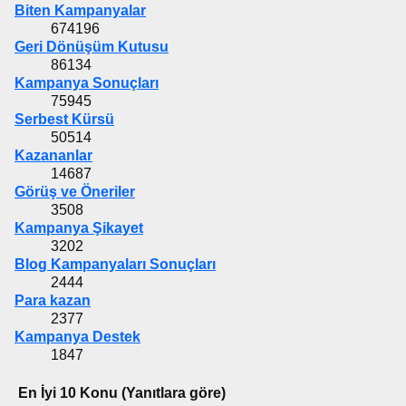
Biten Kampanyalar
674196
Geri Dönüşüm Kutusu
86134
Kampanya Sonuçları
75945
Serbest Kürsü
50514
Kazananlar
14687
Görüş ve Öneriler
3508
Kampanya Şikayet
3202
Blog Kampanyaları Sonuçları
2444
Para kazan
2377
Kampanya Destek
1847
En İyi 10 Konu (Yanıtlara göre)