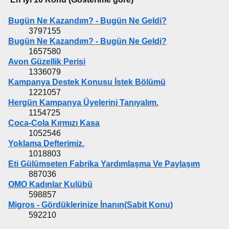
Bugün Ne Kazandım? - Bugün Ne Geldi?
3797155
Bugün Ne Kazandım? - Bugün Ne Geldi?
1657580
Avon Güzellik Perisi
1336079
Kampanya Destek Konusu İstek Bölümü
1221057
Hergün Kampanya Üyelerini Tanıyalım.
1154725
Coca-Cola Kırmızı Kasa
1052546
Yoklama Defterimiz.
1018803
Eti Gülümseten Fabrika Yardımlaşma Ve Paylaşım
887036
OMO Kadınlar Kulübü
598857
Migros - Gördüklerinize İnanın(Sabit Konu)
592210