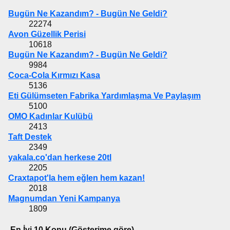
Bugün Ne Kazandım? - Bugün Ne Geldi?
22274
Avon Güzellik Perisi
10618
Bugün Ne Kazandım? - Bugün Ne Geldi?
9984
Coca-Cola Kırmızı Kasa
5136
Eti Gülümseten Fabrika Yardımlaşma Ve Paylaşım
5100
OMO Kadınlar Kulübü
2413
Taft Destek
2349
yakala.co'dan herkese 20tl
2205
Craxtapot'la hem eğlen hem kazan!
2018
Magnumdan Yeni Kampanya
1809
En İyi 10 Konu (Gösterime göre)