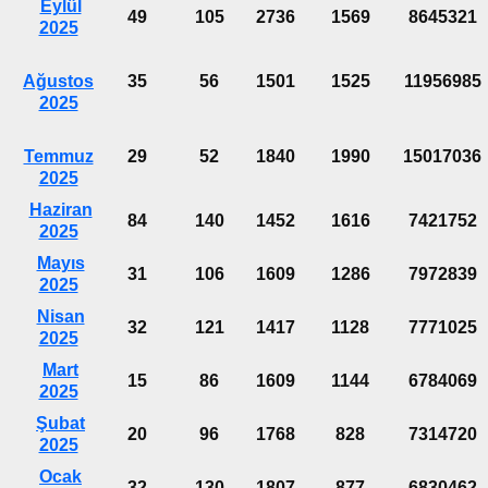
Eylül
49
105
2736
1569
8645321
2025
Ağustos
35
56
1501
1525
11956985
2025
Temmuz
29
52
1840
1990
15017036
2025
Haziran
84
140
1452
1616
7421752
2025
Mayıs
31
106
1609
1286
7972839
2025
Nisan
32
121
1417
1128
7771025
2025
Mart
15
86
1609
1144
6784069
2025
Şubat
20
96
1768
828
7314720
2025
Ocak
32
130
1807
877
6830462