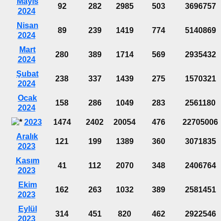
Mayıs
92
282
2985
503
3696757
2024
Nisan
89
239
1419
774
5140869
2024
Mart
280
389
1714
569
2935432
2024
Şubat
238
337
1439
275
1570321
2024
Ocak
158
286
1049
283
2561180
2024
2023
1474
2402
20054
476
22705006
Aralık
121
199
1389
360
3071835
2023
Kasım
41
112
2070
348
2406764
2023
Ekim
162
263
1032
389
2581451
2023
Eylül
314
451
820
462
2922546
2023