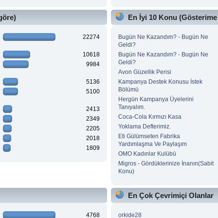
göre)
En İyi 10 Konu (Gösterime
22274
Bugün Ne Kazandım? - Bugün Ne
Geldi?
10618
Bugün Ne Kazandım? - Bugün Ne
Geldi?
9984
Avon Güzellik Perisi
5136
Kampanya Destek Konusu İstek
Bölümü
5100
Hergün Kampanya Üyelerini
Tanıyalım.
2413
Coca-Cola Kırmızı Kasa
2349
Yoklama Defterimiz.
2205
Eti Gülümseten Fabrika
2018
Yardımlaşma Ve Paylaşım
1809
OMO Kadınlar Kulübü
Migros - Gördüklerinize İnanın(Sabit
Konu)
En Çok Çevrimiçi Olanlar
4768
orkide28