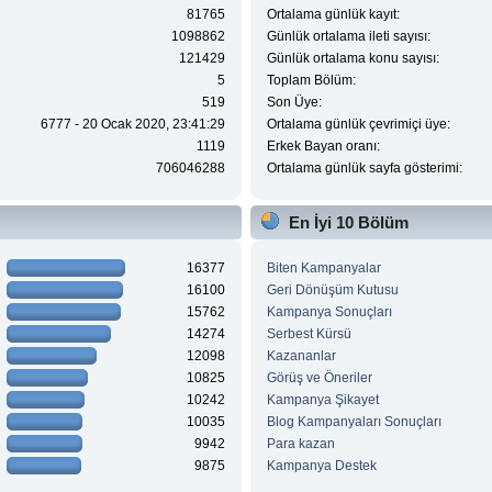
81765
Ortalama günlük kayıt:
1098862
Günlük ortalama ileti sayısı:
121429
Günlük ortalama konu sayısı:
5
Toplam Bölüm:
519
Son Üye:
6777 - 20 Ocak 2020, 23:41:29
Ortalama günlük çevrimiçi üye:
1119
Erkek Bayan oranı:
706046288
Ortalama günlük sayfa gösterimi:
En İyi 10 Bölüm
16377
Biten Kampanyalar
16100
Geri Dönüşüm Kutusu
15762
Kampanya Sonuçları
14274
Serbest Kürsü
12098
Kazananlar
10825
Görüş ve Öneriler
10242
Kampanya Şikayet
10035
Blog Kampanyaları Sonuçları
9942
Para kazan
9875
Kampanya Destek