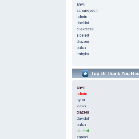
anvil
sahaneyedili
admin
davidof
cilekrecelii
sibelert
diazem
balca
entryka
Top 10 Thank You Re
anvil
admin
ayan
klewx
diazem
davidof
balca
sibelert
enavci