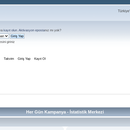
Türkiye
ya
kayıt olun
.
Aktivasyon eposta
nız mı yok?
sini giriniz
m
Takvim
Giriş Yap
Kayıt Ol
Her Gün Kampanya - İstatistik Merkezi