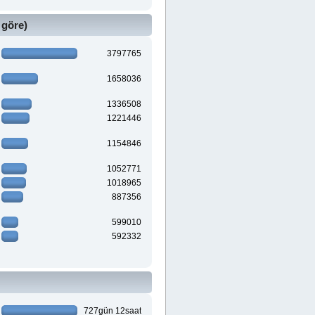
 göre)
3797765
1658036
1336508
1221446
1154846
1052771
1018965
887356
599010
592332
727gün 12saat