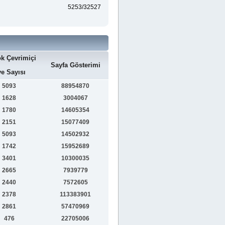
5253/32527
k Çevrimiçi
Sayfa Gösterimi
e Sayısı
5093
88954870
1628
3004067
1780
14605354
2151
15077409
5093
14502932
1742
15952689
3401
10300035
2665
7939779
2440
7572605
2378
113383901
2861
57470969
476
22705006