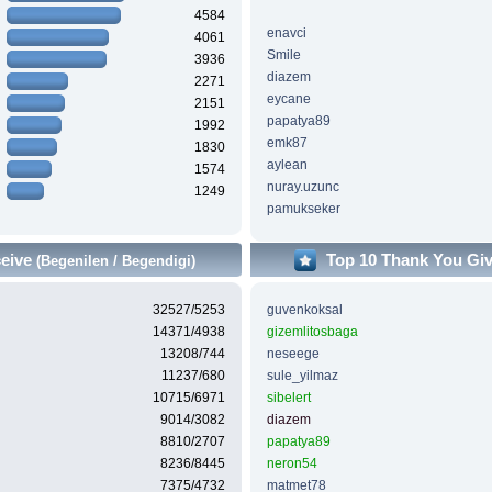
4584
enavci
4061
Smile
3936
diazem
2271
eycane
2151
papatya89
1992
emk87
1830
aylean
1574
nuray.uzunc
1249
pamukseker
ceive
Top 10 Thank You Gi
(Begenilen / Begendigi)
32527/5253
guvenkoksal
14371/4938
gizemlitosbaga
13208/744
neseege
11237/680
sule_yilmaz
10715/6971
sibelert
9014/3082
diazem
8810/2707
papatya89
8236/8445
neron54
7375/4732
matmet78