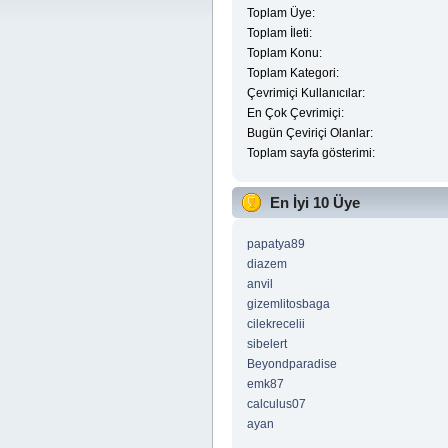
Toplam Üye:
Toplam İleti:
Toplam Konu:
Toplam Kategori:
Çevrimiçi Kullanıcılar:
En Çok Çevrimiçi:
Bugün Çeviriçi Olanlar:
Toplam sayfa gösterimi:
En İyi 10 Üye
papatya89
diazem
anvil
gizemlitosbaga
cilekrecelii
sibelert
Beyondparadise
emk87
calculus07
ayan