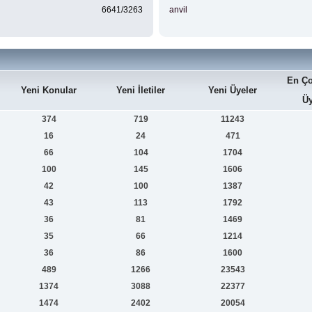
6641/3263
anvil
En Ço
Yeni Konular
Yeni İletiler
Yeni Üyeler
Üy
374
719
11243
16
24
471
66
104
1704
100
145
1606
42
100
1387
43
113
1792
36
81
1469
35
66
1214
36
86
1600
489
1266
23543
1374
3088
22377
1474
2402
20054