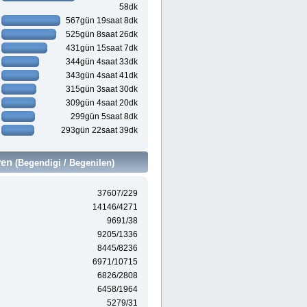
58dk
567gün 19saat 8dk
525gün 8saat 26dk
431gün 15saat 7dk
344gün 4saat 33dk
343gün 4saat 41dk
315gün 3saat 30dk
309gün 4saat 20dk
299gün 5saat 8dk
293gün 22saat 39dk
ven
(Begendigi / Begenilen)
37607/229
14146/4271
9691/38
9205/1336
8445/8236
6971/10715
6826/2808
6458/1964
5279/31