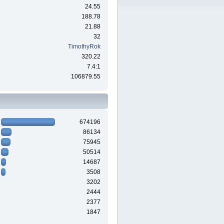
24.55
188.78
21.88
32
TimothyRok
320.22
7.4:1
106879.55
674196
86134
75945
50514
14687
3508
3202
2444
2377
1847