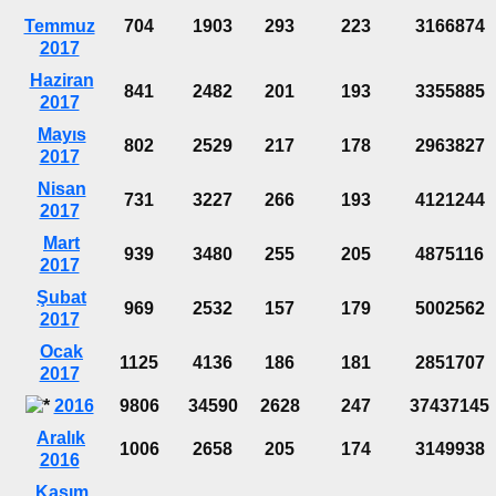
Temmuz
704
1903
293
223
3166874
2017
Haziran
841
2482
201
193
3355885
2017
Mayıs
802
2529
217
178
2963827
2017
Nisan
731
3227
266
193
4121244
2017
Mart
939
3480
255
205
4875116
2017
Şubat
969
2532
157
179
5002562
2017
Ocak
1125
4136
186
181
2851707
2017
2016
9806
34590
2628
247
37437145
Aralık
1006
2658
205
174
3149938
2016
Kasım