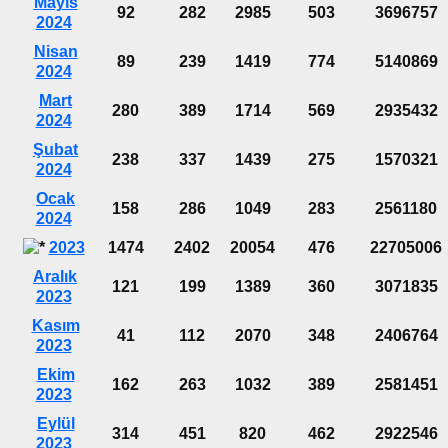
Mayıs
92
282
2985
503
3696757
2024
Nisan
89
239
1419
774
5140869
2024
Mart
280
389
1714
569
2935432
2024
Şubat
238
337
1439
275
1570321
2024
Ocak
158
286
1049
283
2561180
2024
2023
1474
2402
20054
476
22705006
Aralık
121
199
1389
360
3071835
2023
Kasım
41
112
2070
348
2406764
2023
Ekim
162
263
1032
389
2581451
2023
Eylül
314
451
820
462
2922546
2023