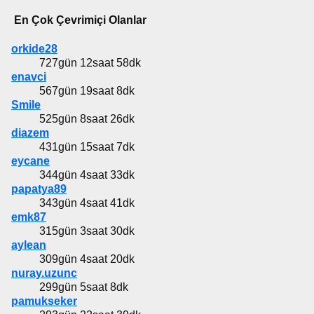
En Çok Çevrimiçi Olanlar
orkide28
727gün 12saat 58dk
enavci
567gün 19saat 8dk
Smile
525gün 8saat 26dk
diazem
431gün 15saat 7dk
eycane
344gün 4saat 33dk
papatya89
343gün 4saat 41dk
emk87
315gün 3saat 30dk
aylean
309gün 4saat 20dk
nuray.uzunc
299gün 5saat 8dk
pamukseker