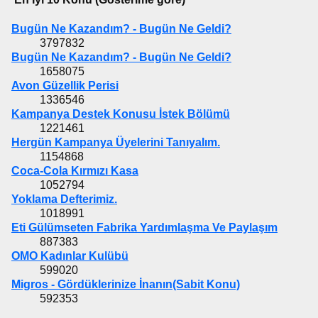
Bugün Ne Kazandım? - Bugün Ne Geldi?
3797832
Bugün Ne Kazandım? - Bugün Ne Geldi?
1658075
Avon Güzellik Perisi
1336546
Kampanya Destek Konusu İstek Bölümü
1221461
Hergün Kampanya Üyelerini Tanıyalım.
1154868
Coca-Cola Kırmızı Kasa
1052794
Yoklama Defterimiz.
1018991
Eti Gülümseten Fabrika Yardımlaşma Ve Paylaşım
887383
OMO Kadınlar Kulübü
599020
Migros - Gördüklerinize İnanın(Sabit Konu)
592353