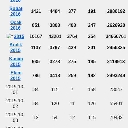
2016
Şubat
1421
4484
377
191
2886192
2016
Ocak
851
3808
408
247
2626920
2016
2015
10167
43201
3764
254
34666761
Aralık
1137
3797
439
201
2456325
2015
Kasım
935
3278
275
195
2119913
2015
Ekim
786
3418
259
182
2493249
2015
2015-10-
34
115
7
158
73047
01
2015-10-
34
120
11
126
55401
02
2015-10-
12
54
12
115
79432
03