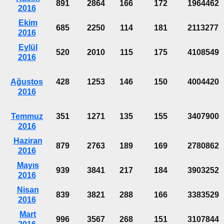
891
2864
166
172
1964462
2016
Ekim
685
2250
114
181
2113277
2016
Eylül
520
2010
115
175
4108549
2016
Ağustos
428
1253
146
150
4004420
2016
Temmuz
351
1271
135
155
3407900
2016
Haziran
879
2763
189
169
2780862
2016
Mayıs
939
3841
217
184
3903252
2016
Nisan
839
3821
288
166
3383529
2016
Mart
996
3567
268
151
3107844