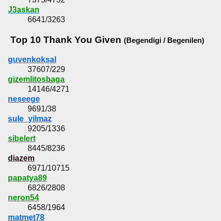
J3askan
6641/3263
Top 10 Thank You Given
(Begendigi / Begenilen)
guvenkoksal
37607/229
gizemlitosbaga
14146/4271
neseege
9691/38
sule_yilmaz
9205/1336
sibelert
8445/8236
diazem
6971/10715
papatya89
6826/2808
neron54
6458/1964
matmet78