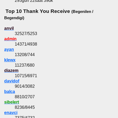
293gün 22saat 39dk
Top 10 Thank You Receive
(Begenilen /
Begendigi)
anvil
32527/5253
admin
14371/4938
ayan
13208/744
klewx
11237/680
diazem
10715/6971
davidof
9014/3082
balca
8810/2707
sibelert
8236/8445
enavci
7375/4732