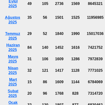
Eylül
49
105
2736
1569
8645321
2025
Ağustos
35
56
1501
1525
11956985
2025
Temmuz
29
52
1840
1990
15017036
2025
Haziran
84
140
1452
1616
7421752
2025
Mayıs
31
106
1609
1286
7972839
2025
Nisan
32
121
1417
1128
7771025
2025
Mart
15
86
1609
1144
6784069
2025
Şubat
20
96
1768
828
7314720
2025
Ocak
32
130
1807
877
6830462