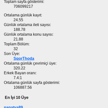
Toplam sayfa gösterimi:
706099217
Ortalama günlük kayıt:
24.55
Günlük ortalama ileti sayısı:
188.78
Günlük ortalama konu sayısı:
21.88
Toplam Bölüm:
32
Son Üye:
SqorThoda
Ortalama günlük çevrimiçi üye:
320.22
Erkek Bayan oranı:
7.4:1
Ortalama günlük sayfa gösterimi:
106887.56
En İyi 10 Üye
papatya89