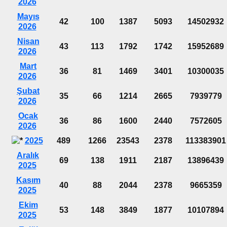
2026
Mayıs
42
100
1387
5093
14502932
2026
Nisan
43
113
1792
1742
15952689
2026
Mart
36
81
1469
3401
10300035
2026
Şubat
35
66
1214
2665
7939779
2026
Ocak
36
86
1600
2440
7572605
2026
2025
489
1266
23543
2378
113383901
Aralık
69
138
1911
2187
13896439
2025
Kasım
40
88
2044
2378
9665359
2025
Ekim
53
148
3849
1877
10107894
2025