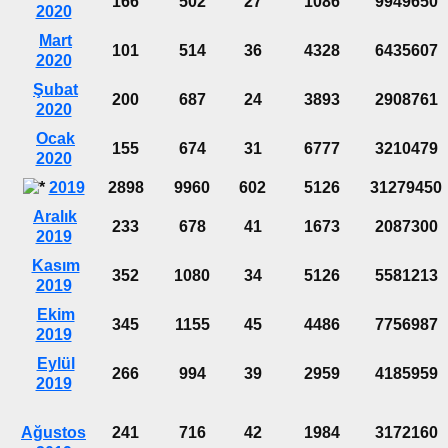
166
502
27
1086
9949650
2020
Mart
101
514
36
4328
6435607
2020
Şubat
200
687
24
3893
2908761
2020
Ocak
155
674
31
6777
3210479
2020
2019
2898
9960
602
5126
31279450
Aralık
233
678
41
1673
2087300
2019
Kasım
352
1080
34
5126
5581213
2019
Ekim
345
1155
45
4486
7756987
2019
Eylül
266
994
39
2959
4185959
2019
Ağustos
241
716
42
1984
3172160