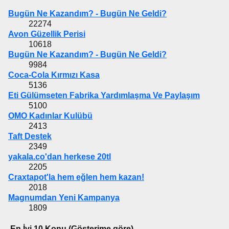
Bugün Ne Kazandım? - Bugün Ne Geldi?
22274
Avon Güzellik Perisi
10618
Bugün Ne Kazandım? - Bugün Ne Geldi?
9984
Coca-Cola Kırmızı Kasa
5136
Eti Gülümseten Fabrika Yardımlaşma Ve Paylaşım
5100
OMO Kadınlar Kulübü
2413
Taft Destek
2349
yakala.co'dan herkese 20tl
2205
Craxtapot'la hem eğlen hem kazan!
2018
Magnumdan Yeni Kampanya
1809
En İyi 10 Konu (Gösterime göre)