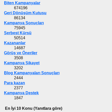
Biten Kampanyalar
674196
Geri Dönüşüm Kutusu
86134
Kampanya Sonuçları
75945
Serbest Kürsü
50514
Kazananlar
14687
Görüş ve Öneriler
3508
Kampanya Şikayet
3202
Blog Kampanyaları Sonuçları
2444
Para kazan
2377
Kampanya Destek
1847
En İyi 10 Konu (Yanıtlara göre)