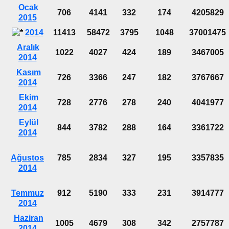
Ocak
706
4141
332
174
4205829
2015
2014
11413
58472
3795
1048
37001475
Aralık
1022
4027
424
189
3467005
2014
Kasım
726
3366
247
182
3767667
2014
Ekim
728
2776
278
240
4041977
2014
Eylül
844
3782
288
164
3361722
2014
Ağustos
785
2834
327
195
3357835
2014
Temmuz
912
5190
333
231
3914777
2014
Haziran
1005
4679
308
342
2757787
2014