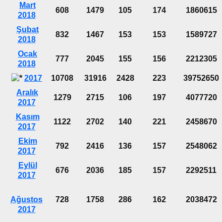
Mart
608
1479
105
174
1860615
2018
Şubat
832
1467
153
153
1589727
2018
Ocak
777
2045
155
156
2212305
2018
2017
10708
31916
2428
223
39752650
Aralık
1279
2715
106
197
4077720
2017
Kasım
1122
2702
140
221
2458670
2017
Ekim
792
2416
136
157
2548062
2017
Eylül
676
2036
185
157
2292511
2017
Ağustos
728
1758
286
162
2038472
2017