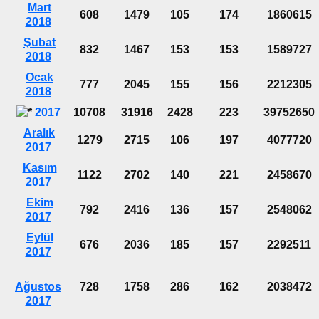
Mart
608
1479
105
174
1860615
2018
Şubat
832
1467
153
153
1589727
2018
Ocak
777
2045
155
156
2212305
2018
2017
10708
31916
2428
223
39752650
Aralık
1279
2715
106
197
4077720
2017
Kasım
1122
2702
140
221
2458670
2017
Ekim
792
2416
136
157
2548062
2017
Eylül
676
2036
185
157
2292511
2017
Ağustos
728
1758
286
162
2038472
2017