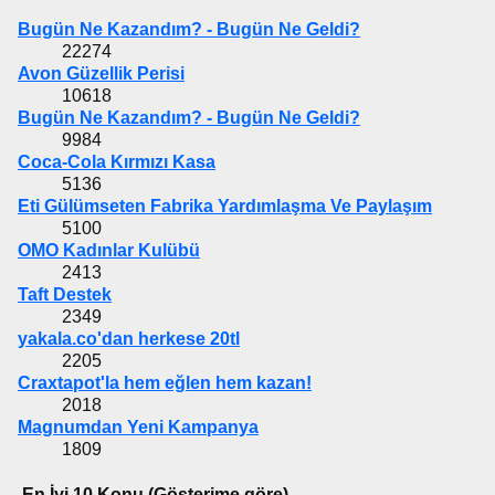
Bugün Ne Kazandım? - Bugün Ne Geldi?
22274
Avon Güzellik Perisi
10618
Bugün Ne Kazandım? - Bugün Ne Geldi?
9984
Coca-Cola Kırmızı Kasa
5136
Eti Gülümseten Fabrika Yardımlaşma Ve Paylaşım
5100
OMO Kadınlar Kulübü
2413
Taft Destek
2349
yakala.co'dan herkese 20tl
2205
Craxtapot'la hem eğlen hem kazan!
2018
Magnumdan Yeni Kampanya
1809
En İyi 10 Konu (Gösterime göre)