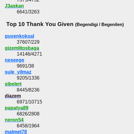
J3askan
6641/3263
Top 10 Thank You Given
(Begendigi / Begenilen)
guvenkoksal
37607/229
gizemlitosbaga
14146/4271
neseege
9691/38
sule_yilmaz
9205/1336
sibelert
8445/8236
diazem
6971/10715
papatya89
6826/2808
neron54
6458/1964
matmet78