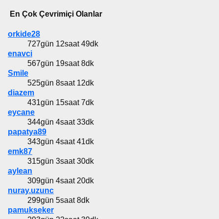
En Çok Çevrimiçi Olanlar
orkide28
727gün 12saat 49dk
enavci
567gün 19saat 8dk
Smile
525gün 8saat 12dk
diazem
431gün 15saat 7dk
eycane
344gün 4saat 33dk
papatya89
343gün 4saat 41dk
emk87
315gün 3saat 30dk
aylean
309gün 4saat 20dk
nuray.uzunc
299gün 5saat 8dk
pamukseker