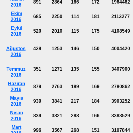
891
2864
166
172
1964462
2016
Ekim
685
2250
114
181
2113277
2016
Eylül
520
2010
115
175
4108549
2016
Ağustos
428
1253
146
150
4004420
2016
Temmuz
351
1271
135
155
3407900
2016
Haziran
879
2763
189
169
2780862
2016
Mayıs
939
3841
217
184
3903252
2016
Nisan
839
3821
288
166
3383529
2016
Mart
996
3567
268
151
3107844