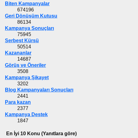
Biten Kampanyalar
674196
Geri Dönüşüm Kutusu
86134
Kampanya Sonuçları
75945
Serbest Kürsü
50514
Kazananlar
14687
Görüş ve Öneriler
3508
Kampanya Şikayet
3202
Blog Kampanyaları Sonuçları
2441
Para kazan
2377
Kampanya Destek
1847
En İyi 10 Konu (Yanıtlara göre)