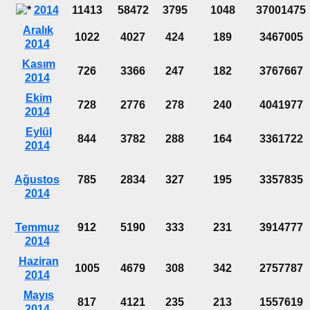
2014
11413
58472
3795
1048
37001475
Aralık
1022
4027
424
189
3467005
2014
Kasım
726
3366
247
182
3767667
2014
Ekim
728
2776
278
240
4041977
2014
Eylül
844
3782
288
164
3361722
2014
Ağustos
785
2834
327
195
3357835
2014
Temmuz
912
5190
333
231
3914777
2014
Haziran
1005
4679
308
342
2757787
2014
Mayıs
817
4121
235
213
1557619
2014