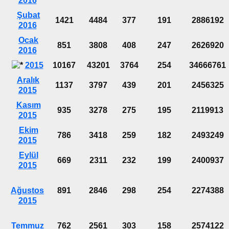
2016
Şubat
1421
4484
377
191
2886192
2016
Ocak
851
3808
408
247
2626920
2016
2015
10167
43201
3764
254
34666761
Aralık
1137
3797
439
201
2456325
2015
Kasım
935
3278
275
195
2119913
2015
Ekim
786
3418
259
182
2493249
2015
Eylül
669
2311
232
199
2400937
2015
Ağustos
891
2846
298
254
2274388
2015
Temmuz
762
2561
303
158
2574122