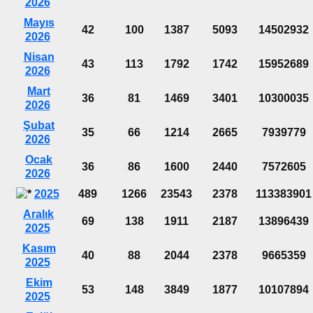
2026
Mayıs
42
100
1387
5093
14502932
2026
Nisan
43
113
1792
1742
15952689
2026
Mart
36
81
1469
3401
10300035
2026
Şubat
35
66
1214
2665
7939779
2026
Ocak
36
86
1600
2440
7572605
2026
2025
489
1266
23543
2378
113383901
Aralık
69
138
1911
2187
13896439
2025
Kasım
40
88
2044
2378
9665359
2025
Ekim
53
148
3849
1877
10107894
2025