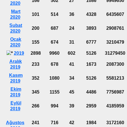
166
502
27
1086
9949650
2020
Mart
101
514
36
4328
6435607
2020
Şubat
200
687
24
3893
2908761
2020
Ocak
155
674
31
6777
3210479
2020
2019
2898
9960
602
5126
31279450
Aralık
233
678
41
1673
2087300
2019
Kasım
352
1080
34
5126
5581213
2019
Ekim
345
1155
45
4486
7756987
2019
Eylül
266
994
39
2959
4185959
2019
Ağustos
241
716
42
1984
3172160