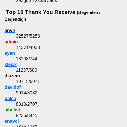
293gün 22saat 39dk
Top 10 Thank You Receive
(Begenilen /
Begendigi)
anvil
32527/5253
admin
14371/4938
ayan
13208/744
klewx
11237/680
diazem
10715/6971
davidof
9014/3082
balca
8810/2707
sibelert
8236/8445
enavci
7375/4732