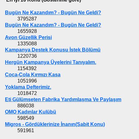
Bugün Ne Kazandım? - Bugün Ne Geldi?
3795287
Bugün Ne Kazandım? - Bugün Ne Geldi?
1655928
Avon Güzellik Perisi
1335088
Kampanya Destek Konusu İstek Bölümü
1220736
Hergün Kampanya Üyelerini Tanıyalım.
1154392
Coca-Cola Kırmızı Kasa
1051996
Yoklama Defterimiz.
1018472
Eti Gülümseten Fabrika Yardımlaşma Ve Paylaşım
886038
OMO Kadınlar Kulübü
598549
Migros - Gördüklerinize İnanın(Sabit Konu)
591961