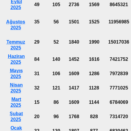
Eylül
49
105
2736
1569
8645321
2025
Ağustos
35
56
1501
1525
11956985
2025
Temmuz
29
52
1840
1990
15017036
2025
Haziran
84
140
1452
1616
7421752
2025
Mayıs
31
106
1609
1286
7972839
2025
Nisan
32
121
1417
1128
7771025
2025
Mart
15
86
1609
1144
6784069
2025
Şubat
20
96
1768
828
7314720
2025
Ocak
32
130
1807
877
6830462