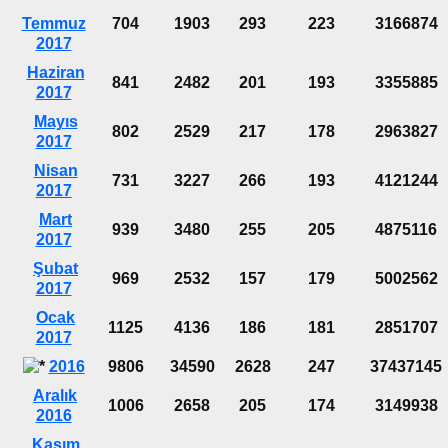
Temmuz
704
1903
293
223
3166874
2017
Haziran
841
2482
201
193
3355885
2017
Mayıs
802
2529
217
178
2963827
2017
Nisan
731
3227
266
193
4121244
2017
Mart
939
3480
255
205
4875116
2017
Şubat
969
2532
157
179
5002562
2017
Ocak
1125
4136
186
181
2851707
2017
2016
9806
34590
2628
247
37437145
Aralık
1006
2658
205
174
3149938
2016
Kasım