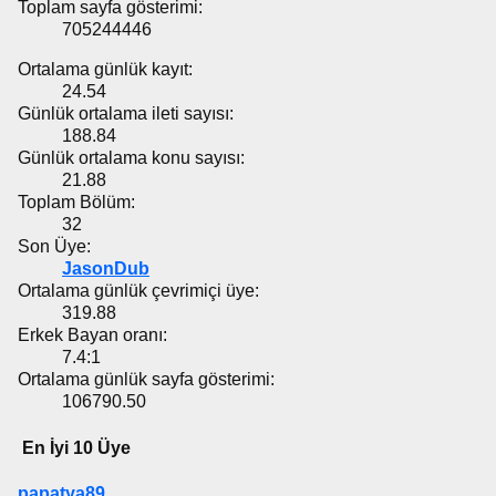
Toplam sayfa gösterimi:
705244446
Ortalama günlük kayıt:
24.54
Günlük ortalama ileti sayısı:
188.84
Günlük ortalama konu sayısı:
21.88
Toplam Bölüm:
32
Son Üye:
JasonDub
Ortalama günlük çevrimiçi üye:
319.88
Erkek Bayan oranı:
7.4:1
Ortalama günlük sayfa gösterimi:
106790.50
En İyi 10 Üye
papatya89