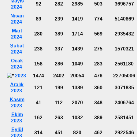
Mayıs
92
282
2985
503
3696757
2024
Nisan
89
239
1419
774
5140869
2024
Mart
280
389
1714
569
2935432
2024
Şubat
238
337
1439
275
1570321
2024
Ocak
158
286
1049
283
2561180
2024
2023
1474
2402
20054
476
22705006
Aralık
121
199
1389
360
3071835
2023
Kasım
41
112
2070
348
2406764
2023
Ekim
162
263
1032
389
2581451
2023
Eylül
314
451
820
462
2922546
2023