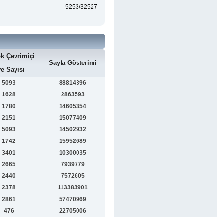
5253/32527
k Çevrimiçi
Sayfa Gösterimi
e Sayısı
5093
88814396
1628
2863593
1780
14605354
2151
15077409
5093
14502932
1742
15952689
3401
10300035
2665
7939779
2440
7572605
2378
113383901
2861
57470969
476
22705006