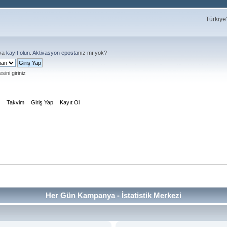
Türkiye
ya
kayıt olun
.
Aktivasyon eposta
nız mı yok?
sini giriniz
m
Takvim
Giriş Yap
Kayıt Ol
Her Gün Kampanya - İstatistik Merkezi