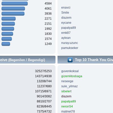
4584
enavci
4061
Smile
3936
diazem
2271
eycane
2151
papatya89
1992
emk87
1830
aylean
1574
nuray.uzunc
1249
pamukseker
ceive
Top 10 Thank You Gi
(Begenilen / Begendigi)
32527/5253
guvenkoksal
14371/4938
gizemlitosbaga
13208/744
neseege
11237/680
sule_yilmaz
10715/6971
sibelert
9014/3082
diazem
8810/2707
papatya89
8236/8445
neron54
7375/4732
matmet78