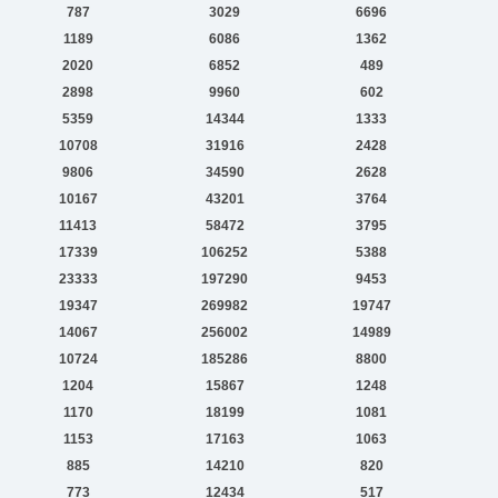
787
3029
6696
1189
6086
1362
2020
6852
489
2898
9960
602
5359
14344
1333
10708
31916
2428
9806
34590
2628
10167
43201
3764
11413
58472
3795
17339
106252
5388
23333
197290
9453
19347
269982
19747
14067
256002
14989
10724
185286
8800
1204
15867
1248
1170
18199
1081
1153
17163
1063
885
14210
820
773
12434
517