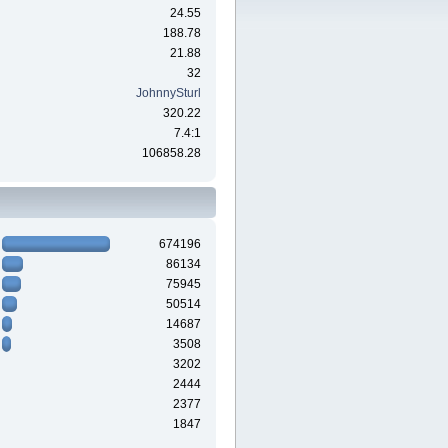
24.55
188.78
21.88
32
JohnnySturl
320.22
7.4:1
106858.28
674196
86134
75945
50514
14687
3508
3202
2444
2377
1847