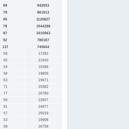
89
942053
79
861913
95
1120827
78
1044288
87
1010063
92
780107
137
745604
58
17282
65
21920
54
19396
58
19858
63
19671
71
25382
77
26760
56
22857
61
24977
57
25019
53
19908
58
26759