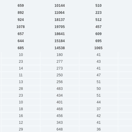
659
10144
510
892
11064
223
924
18137
512
1078
19705
457
657
18641
609
644
15184
695
685
14538
1065
10
180
41
23
277
43
14
273
41
11
250
47
13
256
51
28
483
50
23
434
51
10
401
44
18
468
37
16
456
42
12
343
41
29
648
36