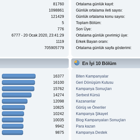
81760
Ortalama günlük kayıt:
1098861
Günlük ortalama ileti sayısı:
121429
Günlük ortalama konu sayısı:
5
Toplam Bölüm:
776
Son Üye:
6777 - 20 Ocak 2020, 23:41:29
Ortalama günlük çevrimiçi üye:
1119
Erkek Bayan oranı:
705905779
Ortalama günlük sayfa gösterimi:
En İyi 10 Bölüm
16377
Biten Kampanyalar
16100
Geri Dönüşüm Kutusu
15762
Kampanya Sonuçları
14274
Serbest Kürsü
12098
Kazananlar
10825
Görüş ve Öneriler
10242
Kampanya Şikayet
10035
Blog Kampanyaları Sonuçları
9942
Para kazan
9875
Kampanya Destek