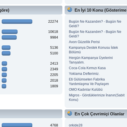
göre)
En İyi 10 Konu (Gösterime
22274
Bugün Ne Kazandım? - Bugün Ne
Geldi?
10618
Bugün Ne Kazandım? - Bugün Ne
Geldi?
9984
Avon Güzellik Perisi
5136
Kampanya Destek Konusu İstek
Bölümü
5100
Hergün Kampanya Üyelerini
Tanıyalım.
2413
Coca-Cola Kırmızı Kasa
2349
Yoklama Defterimiz.
2205
Eti Gülümseten Fabrika
2018
Yardımlaşma Ve Paylaşım
1809
OMO Kadınlar Kulübü
Migros - Gördüklerinize İnanın(Sabit
Konu)
En Çok Çevrimiçi Olanlar
4768
orkide28