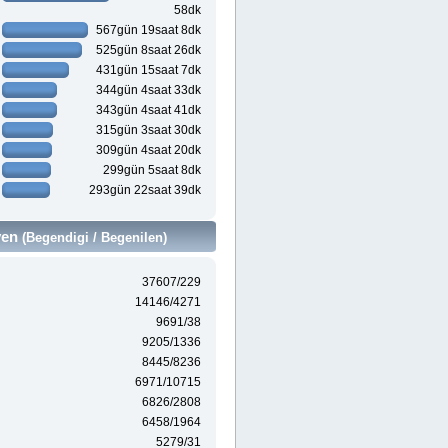
58dk
567gün 19saat 8dk
525gün 8saat 26dk
431gün 15saat 7dk
344gün 4saat 33dk
343gün 4saat 41dk
315gün 3saat 30dk
309gün 4saat 20dk
299gün 5saat 8dk
293gün 22saat 39dk
ven
(Begendigi / Begenilen)
37607/229
14146/4271
9691/38
9205/1336
8445/8236
6971/10715
6826/2808
6458/1964
5279/31