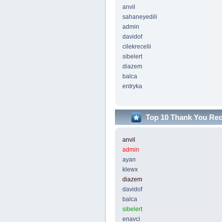
anvil
sahaneyedili
admin
davidof
cilekrecelii
sibelert
diazem
balca
entryka
Top 10 Thank You Re
anvil
admin
ayan
klewx
diazem
davidof
balca
sibelert
enavci