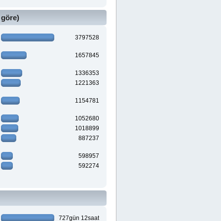
 göre)
3797528
1657845
1336353
1221363
1154781
1052680
1018899
887237
598957
592274
727gün 12saat