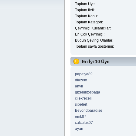
Toplam Üye:
Toplam İleti:
Toplam Konu:
Toplam Kategori:
Çevrimiçi Kullanıcılar:
En Çok Çevrimiçi:
Bugün Çeviriçi Olanlar:
Toplam sayfa gösterimi:
En İyi 10 Üye
papatya89
diazem
anvil
gizemlitosbaga
cilekrecelii
sibelert
Beyondparadise
emk87
calculus07
ayan