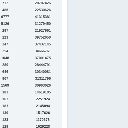
732
20707426
486
22530626
6777
41315381
5126
31279450
297
21927961
223
39752650
247
37437145
254
34666761
1048
37001475
280
28444791
646
30340081
907
31311796
1569
30963626
183
14619105
163
2251924
183
2145094
139
1517626
123
1170378
129
1029228