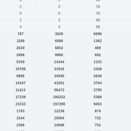
4
5
89
2
3
78
0
0
76
2
3
90
4
4
68
787
3029
6696
1189
6086
1362
2020
6852
489
2898
9960
602
5359
14344
1333
10708
31916
2428
9806
34590
2628
10167
43201
3764
11413
58472
3795
17339
106252
5388
23333
197290
9453
1793
12238
874
1544
10504
722
1506
14098
752