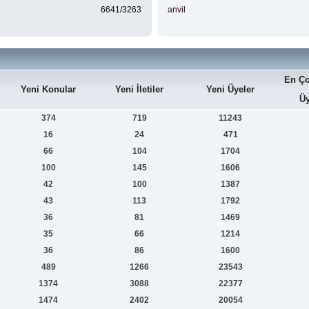
6641/3263
anvil
En Ço
Yeni Konular
Yeni İletiler
Yeni Üyeler
Üy
374
719
11243
16
24
471
66
104
1704
100
145
1606
42
100
1387
43
113
1792
36
81
1469
35
66
1214
36
86
1600
489
1266
23543
1374
3088
22377
1474
2402
20054