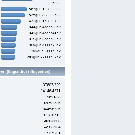
58dk
567gün 19saat 8dk
525gün 8saat 26dk
431gün 15saat 7dk
344gün 4saat 33dk
343gün 4saat 41dk
315gün 3saat 30dk
309gün 4saat 20dk
299gün 5saat 8dk
293gün 22saat 39dk
ven
(Begendigi / Begenilen)
37607/229
14146/4271
9691/38
9205/1336
8445/8236
6971/10715
6826/2808
6458/1964
5279/31