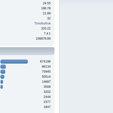
24.55
188.78
21.88
32
TimothyRok
320.22
7.4:1
106878.89
674196
86134
75945
50514
14687
3508
3202
2444
2377
1847