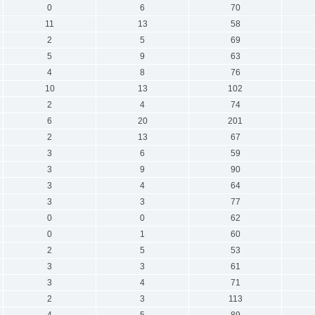
0
6
70
11
13
58
2
5
69
5
9
63
4
8
76
10
13
102
2
4
74
6
20
201
2
13
67
3
6
59
3
9
90
3
4
64
3
3
77
0
0
62
0
1
60
2
5
53
3
3
61
3
4
71
2
3
113