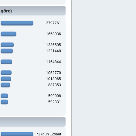
 göre)
3797761
1658036
1336505
1221440
1154844
1052770
1018965
887353
599008
592331
727gün 12saat