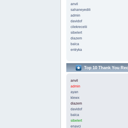
anvil
sahaneyedili
admin
davidof
cilekrecelii
sibelert
diazem
balca
entryka
Top 10 Thank You Re
anvil
admin
ayan
klewx
diazem
davidof
balca
sibelert
enavci