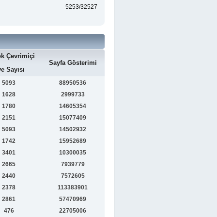
5253/32527
k Çevrimiçi
Sayfa Gösterimi
e Sayısı
5093
88950536
1628
2999733
1780
14605354
2151
15077409
5093
14502932
1742
15952689
3401
10300035
2665
7939779
2440
7572605
2378
113383901
2861
57470969
476
22705006