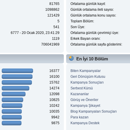
81765
Ortalama günlük kayıt:
1098862
Günlük ortalama ileti sayısı:
121429
Günlük ortalama konu sayısı:
5
Toplam Bölüm:
541
Son Üye:
6777 - 20 Ocak 2020, 23:41:29
Ortalama günlük çevrimiçi üye:
1119
Erkek Bayan oranı:
706041969
Ortalama günlük sayfa gösterimi:
En İyi 10 Bölüm
16377
Biten Kampanyalar
16100
Geri Dönüşüm Kutusu
15762
Kampanya Sonuçları
14274
Serbest Kürsü
12098
Kazananlar
10825
Görüş ve Öneriler
10242
Kampanya Şikayet
10035
Blog Kampanyaları Sonuçları
9942
Para kazan
9875
Kampanya Destek