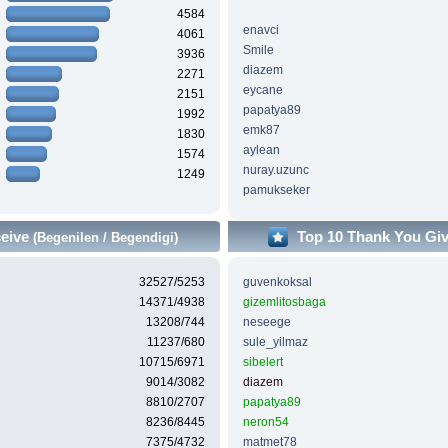
4584
enavci
4061
Smile
3936
diazem
2271
eycane
2151
papatya89
1992
emk87
1830
aylean
1574
nuray.uzunc
1249
pamukseker
ceive
Top 10 Thank You Gi
(Begenilen / Begendigi)
32527/5253
guvenkoksal
14371/4938
gizemlitosbaga
13208/744
neseege
11237/680
sule_yilmaz
10715/6971
sibelert
9014/3082
diazem
8810/2707
papatya89
8236/8445
neron54
7375/4732
matmet78