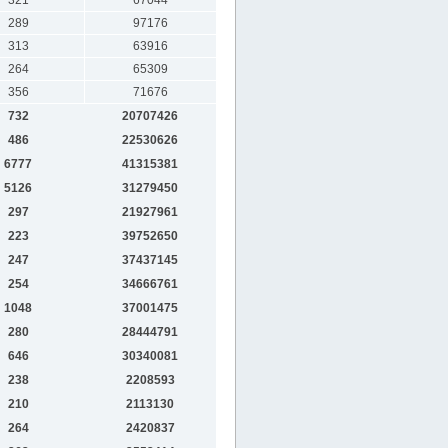
321
67044
289
97176
313
63916
264
65309
356
71676
732
20707426
486
22530626
6777
41315381
5126
31279450
297
21927961
223
39752650
247
37437145
254
34666761
1048
37001475
280
28444791
646
30340081
238
2208593
210
2113130
264
2420837