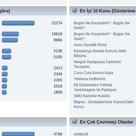
göre)
En İyi 10 Konu (Gösterime
22274
Bugün Ne Kazandım? - Bugün Ne
Geldi?
10618
Bugün Ne Kazandım? - Bugün Ne
Geldi?
9984
Avon Güzellik Perisi
5136
Kampanya Destek Konusu İstek
Bölümü
5100
Hergün Kampanya Üyelerini
Tanıyalım.
2413
Coca-Cola Kırmızı Kasa
2349
Yoklama Defterimiz.
2205
Eti Gülümseten Fabrika
2018
Yardımlaşma Ve Paylaşım
1809
OMO Kadınlar Kulübü
Migros - Gördüklerinize İnanın(Sabit
Konu)
En Çok Çevrimiçi Olanlar
4768
orkide28