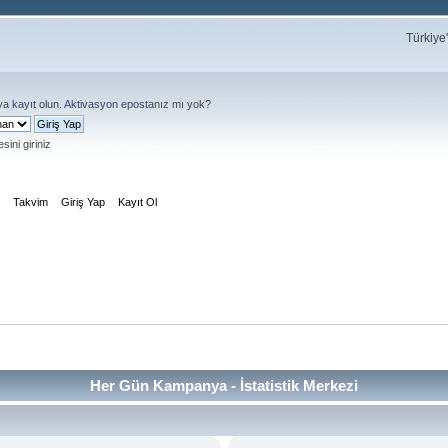
Türkiye
ya
kayıt olun
.
Aktivasyon eposta
nız mı yok?
sini giriniz
m
Takvim
Giriş Yap
Kayıt Ol
Her Gün Kampanya - İstatistik Merkezi