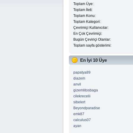
Toplam Üye:
Toplam İleti:
Toplam Konu:
Toplam Kategori:
Çevrimiçi Kullanıcılar:
En Çok Çevrimiçi:
Bugün Çeviriçi Olanlar:
Toplam sayfa gösterimi:
En İyi 10 Üye
papatya89
diazem
anvil
gizemlitosbaga
cilekrecelii
sibelert
Beyondparadise
emk87
calculus07
ayan