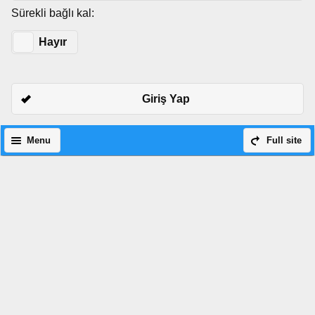
Sürekli bağlı kal:
Evet
Hayır
Giriş Yap
Menu
Full site