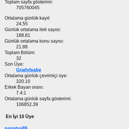
Toplam sayfa gösterimi:
705760045
Ortalama günlük kayıt:
24.55
Günlük ortalama ileti sayısı:
188.81
Günlük ortalama konu sayısı:
21.88
Toplam Bölüm:
32
Son Üye:
GradyIsabe
Ortalama günlük çevrimiçi üye:
320.10
Erkek Bayan oranı:
7.4:1
Ortalama günlük sayfa gösterimi:
106852.39
En İyi 10 Üye
papatya89