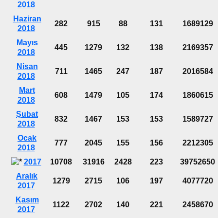
2018
Haziran
282
915
88
131
1689129
2018
Mayıs
445
1279
132
138
2169357
2018
Nisan
711
1465
247
187
2016584
2018
Mart
608
1479
105
174
1860615
2018
Şubat
832
1467
153
153
1589727
2018
Ocak
777
2045
155
156
2212305
2018
2017
10708
31916
2428
223
39752650
Aralık
1279
2715
106
197
4077720
2017
Kasım
1122
2702
140
221
2458670
2017