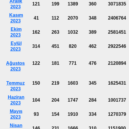
Aralık
121
199
1389
360
3071835
2023
Kasım
41
112
2070
348
2406764
2023
Ekim
162
263
1032
389
2581451
2023
Eylül
314
451
820
462
2922546
2023
Ağustos
122
181
771
476
2120894
2023
Temmuz
150
219
1603
345
1625431
2023
Haziran
104
204
1747
284
1001737
2023
Mayıs
93
154
1910
334
1270379
2023
Nisan
146
231
1666
310
1151900