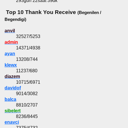
293gün 22saat 39dk
Top 10 Thank You Receive
(Begenilen /
Begendigi)
anvil
32527/5253
admin
14371/4938
ayan
13208/744
klewx
11237/680
diazem
10715/6971
davidof
9014/3082
balca
8810/2707
sibelert
8236/8445
enavci
7375/4732