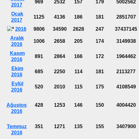
969
2532
157
179
5002562
2017
Ocak
1125
4136
186
181
2851707
2017
2016
9806
34590
2628
247
37437145
Aralık
1006
2658
205
174
3149938
2016
Kasım
891
2864
166
172
1964462
2016
Ekim
685
2250
114
181
2113277
2016
Eylül
520
2010
115
175
4108549
2016
Ağustos
428
1253
146
150
4004420
2016
Temmuz
351
1271
135
155
3407900
2016