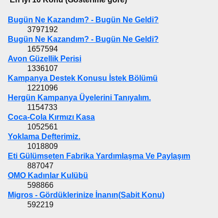
Bugün Ne Kazandım? - Bugün Ne Geldi?
3797192
Bugün Ne Kazandım? - Bugün Ne Geldi?
1657594
Avon Güzellik Perisi
1336107
Kampanya Destek Konusu İstek Bölümü
1221096
Hergün Kampanya Üyelerini Tanıyalım.
1154733
Coca-Cola Kırmızı Kasa
1052561
Yoklama Defterimiz.
1018809
Eti Gülümseten Fabrika Yardımlaşma Ve Paylaşım
887047
OMO Kadınlar Kulübü
598866
Migros - Gördüklerinize İnanın(Sabit Konu)
592219