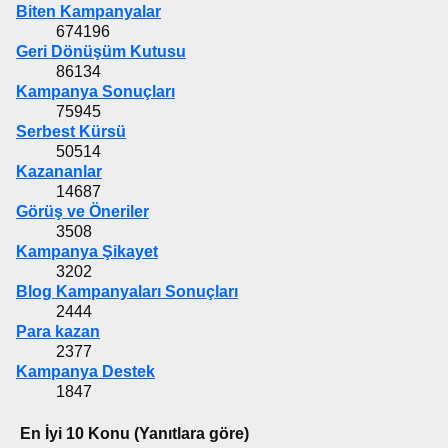
Biten Kampanyalar
674196
Geri Dönüşüm Kutusu
86134
Kampanya Sonuçları
75945
Serbest Kürsü
50514
Kazananlar
14687
Görüş ve Öneriler
3508
Kampanya Şikayet
3202
Blog Kampanyaları Sonuçları
2444
Para kazan
2377
Kampanya Destek
1847
En İyi 10 Konu (Yanıtlara göre)