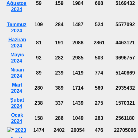
Ağustos
59
159
1984
608
5169432
2024
Temmuz
109
284
1487
524
5577092
2024
Haziran
81
191
2088
2861
4463121
2024
Mayıs
92
282
2985
503
3696757
2024
Nisan
89
239
1419
774
5140869
2024
Mart
280
389
1714
569
2935432
2024
Şubat
238
337
1439
275
1570321
2024
Ocak
158
286
1049
283
2561180
2024
2023
1474
2402
20054
476
22705006