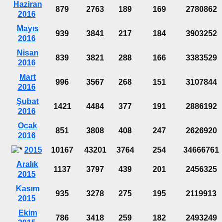
Haziran
879
2763
189
169
2780862
2016
Mayıs
939
3841
217
184
3903252
2016
Nisan
839
3821
288
166
3383529
2016
Mart
996
3567
268
151
3107844
2016
Şubat
1421
4484
377
191
2886192
2016
Ocak
851
3808
408
247
2626920
2016
2015
10167
43201
3764
254
34666761
Aralık
1137
3797
439
201
2456325
2015
Kasım
935
3278
275
195
2119913
2015
Ekim
786
3418
259
182
2493249