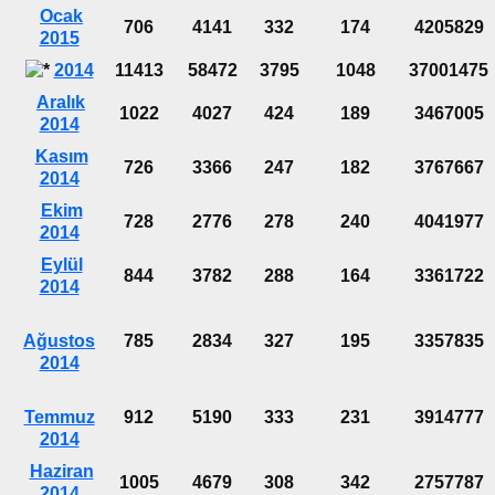
Ocak
706
4141
332
174
4205829
2015
2014
11413
58472
3795
1048
37001475
Aralık
1022
4027
424
189
3467005
2014
Kasım
726
3366
247
182
3767667
2014
Ekim
728
2776
278
240
4041977
2014
Eylül
844
3782
288
164
3361722
2014
Ağustos
785
2834
327
195
3357835
2014
Temmuz
912
5190
333
231
3914777
2014
Haziran
1005
4679
308
342
2757787
2014