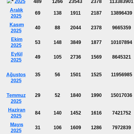
2025
489
1266
23543
2378
113383901
Aralık
69
138
1911
2187
13896439
2025
Kasım
40
88
2044
2378
9665359
2025
Ekim
53
148
3849
1877
10107894
2025
Eylül
49
105
2736
1569
8645321
2025
Ağustos
35
56
1501
1525
11956985
2025
Temmuz
29
52
1840
1990
15017036
2025
Haziran
84
140
1452
1616
7421752
2025
Mayıs
31
106
1609
1286
7972839
2025