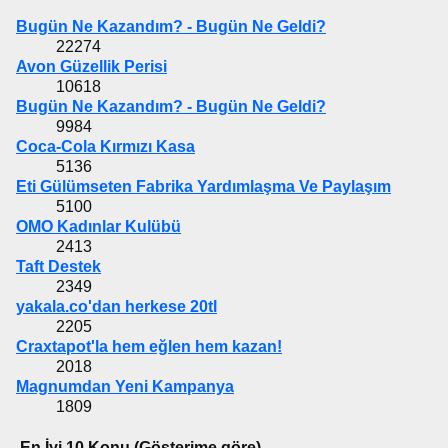
Bugün Ne Kazandım? - Bugün Ne Geldi?
22274
Avon Güzellik Perisi
10618
Bugün Ne Kazandım? - Bugün Ne Geldi?
9984
Coca-Cola Kırmızı Kasa
5136
Eti Gülümseten Fabrika Yardımlaşma Ve Paylaşım
5100
OMO Kadınlar Kulübü
2413
Taft Destek
2349
yakala.co'dan herkese 20tl
2205
Craxtapot'la hem eğlen hem kazan!
2018
Magnumdan Yeni Kampanya
1809
En İyi 10 Konu (Gösterime göre)