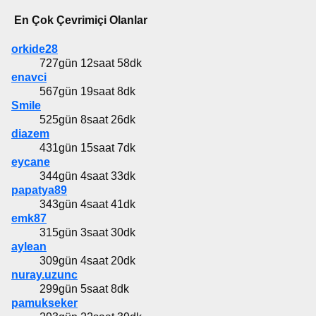
En Çok Çevrimiçi Olanlar
orkide28
727gün 12saat 58dk
enavci
567gün 19saat 8dk
Smile
525gün 8saat 26dk
diazem
431gün 15saat 7dk
eycane
344gün 4saat 33dk
papatya89
343gün 4saat 41dk
emk87
315gün 3saat 30dk
aylean
309gün 4saat 20dk
nuray.uzunc
299gün 5saat 8dk
pamukseker