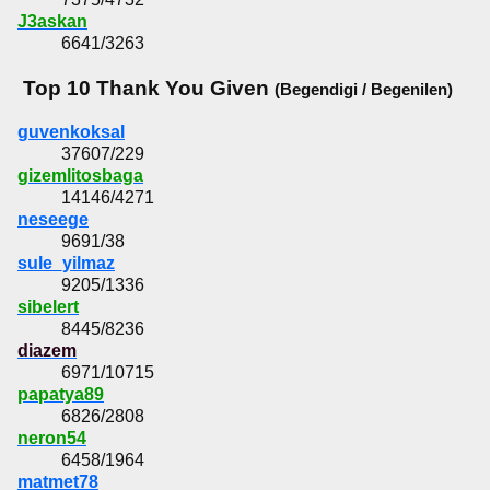
J3askan
6641/3263
Top 10 Thank You Given
(Begendigi / Begenilen)
guvenkoksal
37607/229
gizemlitosbaga
14146/4271
neseege
9691/38
sule_yilmaz
9205/1336
sibelert
8445/8236
diazem
6971/10715
papatya89
6826/2808
neron54
6458/1964
matmet78