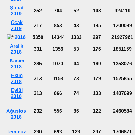
Şubat
252
704
52
148
924119
2019
Ocak
217
853
43
195
1200099
2019
2018
5359
14344
1333
297
21927961
Aralık
331
1356
53
176
1851159
2018
Kasım
285
1070
44
169
1358076
2018
Ekim
313
1153
73
179
1525855
2018
Eylül
313
866
74
133
1487699
2018
Ağustos
232
556
86
122
2460584
2018
Temmuz
230
693
123
297
1706871