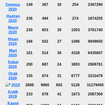
Temmuz
149
367
30
254
2367290
2020
Haziran
236
494
14
274
1874255
2020
Mayıs
230
603
30
1003
3761740
2020
Nisan
166
502
27
1086
9949650
2020
Mart
101
514
36
4328
6435607
2020
Şubat
200
687
24
3893
2908761
2020
Ocak
155
674
31
6777
3210479
2020
2019
2898
9960
602
5126
31279450
Aralık
233
678
41
1673
2087300
2019
Kasım