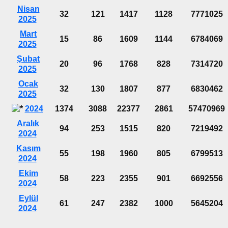
Nisan
32
121
1417
1128
7771025
2025
Mart
15
86
1609
1144
6784069
2025
Şubat
20
96
1768
828
7314720
2025
Ocak
32
130
1807
877
6830462
2025
2024
1374
3088
22377
2861
57470969
Aralık
94
253
1515
820
7219492
2024
Kasım
55
198
1960
805
6799513
2024
Ekim
58
223
2355
901
6692556
2024
Eylül
61
247
2382
1000
5645204
2024