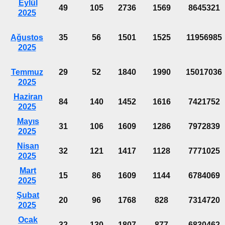
Eylül
49
105
2736
1569
8645321
2025
Ağustos
35
56
1501
1525
11956985
2025
Temmuz
29
52
1840
1990
15017036
2025
Haziran
84
140
1452
1616
7421752
2025
Mayıs
31
106
1609
1286
7972839
2025
Nisan
32
121
1417
1128
7771025
2025
Mart
15
86
1609
1144
6784069
2025
Şubat
20
96
1768
828
7314720
2025
Ocak
32
130
1807
877
6830462