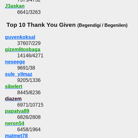
J3askan
6641/3263
Top 10 Thank You Given
(Begendigi / Begenilen)
guvenkoksal
37607/229
gizemlitosbaga
14146/4271
neseege
9691/38
sule_yilmaz
9205/1336
sibelert
8445/8236
diazem
6971/10715
papatya89
6826/2808
neron54
6458/1964
matmet78