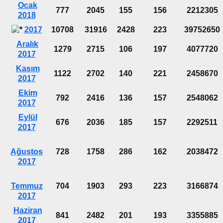
Ocak
777
2045
155
156
2212305
2018
2017
10708
31916
2428
223
39752650
Aralık
1279
2715
106
197
4077720
2017
Kasım
1122
2702
140
221
2458670
2017
Ekim
792
2416
136
157
2548062
2017
Eylül
676
2036
185
157
2292511
2017
Ağustos
728
1758
286
162
2038472
2017
Temmuz
704
1903
293
223
3166874
2017
Haziran
841
2482
201
193
3355885
2017