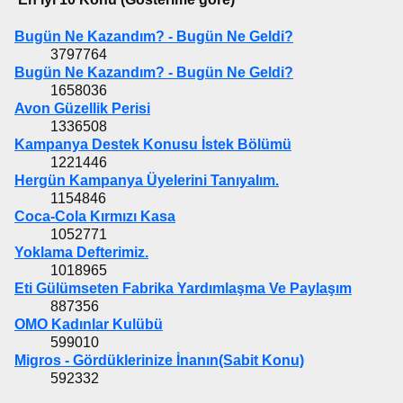
Bugün Ne Kazandım? - Bugün Ne Geldi?
3797764
Bugün Ne Kazandım? - Bugün Ne Geldi?
1658036
Avon Güzellik Perisi
1336508
Kampanya Destek Konusu İstek Bölümü
1221446
Hergün Kampanya Üyelerini Tanıyalım.
1154846
Coca-Cola Kırmızı Kasa
1052771
Yoklama Defterimiz.
1018965
Eti Gülümseten Fabrika Yardımlaşma Ve Paylaşım
887356
OMO Kadınlar Kulübü
599010
Migros - Gördüklerinize İnanın(Sabit Konu)
592332