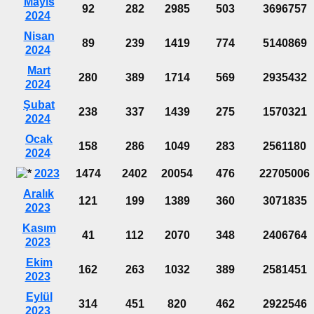
Mayıs
92
282
2985
503
3696757
2024
Nisan
89
239
1419
774
5140869
2024
Mart
280
389
1714
569
2935432
2024
Şubat
238
337
1439
275
1570321
2024
Ocak
158
286
1049
283
2561180
2024
2023
1474
2402
20054
476
22705006
Aralık
121
199
1389
360
3071835
2023
Kasım
41
112
2070
348
2406764
2023
Ekim
162
263
1032
389
2581451
2023
Eylül
314
451
820
462
2922546
2023