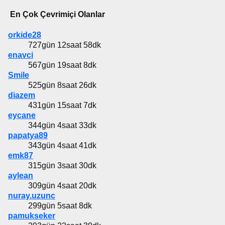
En Çok Çevrimiçi Olanlar
orkide28
727gün 12saat 58dk
enavci
567gün 19saat 8dk
Smile
525gün 8saat 26dk
diazem
431gün 15saat 7dk
eycane
344gün 4saat 33dk
papatya89
343gün 4saat 41dk
emk87
315gün 3saat 30dk
aylean
309gün 4saat 20dk
nuray.uzunc
299gün 5saat 8dk
pamukseker