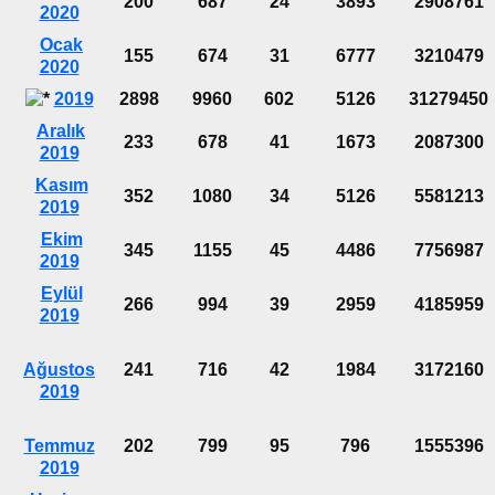
200
687
24
3893
2908761
2020
Ocak
155
674
31
6777
3210479
2020
2019
2898
9960
602
5126
31279450
Aralık
233
678
41
1673
2087300
2019
Kasım
352
1080
34
5126
5581213
2019
Ekim
345
1155
45
4486
7756987
2019
Eylül
266
994
39
2959
4185959
2019
Ağustos
241
716
42
1984
3172160
2019
Temmuz
202
799
95
796
1555396
2019