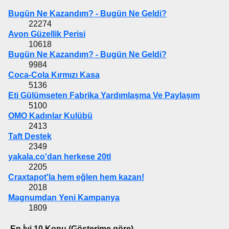
Bugün Ne Kazandım? - Bugün Ne Geldi?
22274
Avon Güzellik Perisi
10618
Bugün Ne Kazandım? - Bugün Ne Geldi?
9984
Coca-Cola Kırmızı Kasa
5136
Eti Gülümseten Fabrika Yardımlaşma Ve Paylaşım
5100
OMO Kadınlar Kulübü
2413
Taft Destek
2349
yakala.co'dan herkese 20tl
2205
Craxtapot'la hem eğlen hem kazan!
2018
Magnumdan Yeni Kampanya
1809
En İyi 10 Konu (Gösterime göre)