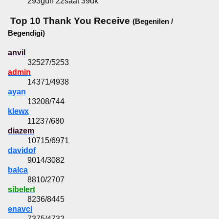
293gün 22saat 39dk
Top 10 Thank You Receive
(Begenilen /
Begendigi)
anvil
32527/5253
admin
14371/4938
ayan
13208/744
klewx
11237/680
diazem
10715/6971
davidof
9014/3082
balca
8810/2707
sibelert
8236/8445
enavci
7375/4732