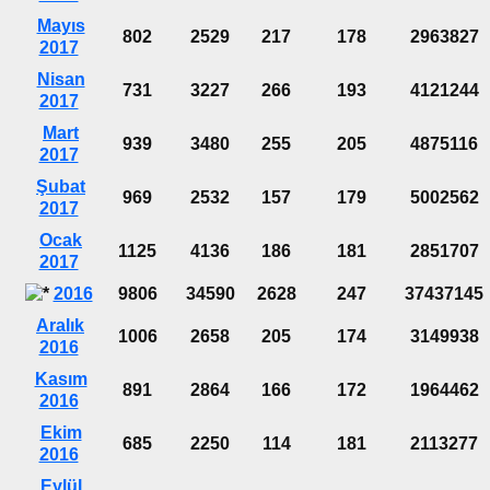
Mayıs
802
2529
217
178
2963827
2017
Nisan
731
3227
266
193
4121244
2017
Mart
939
3480
255
205
4875116
2017
Şubat
969
2532
157
179
5002562
2017
Ocak
1125
4136
186
181
2851707
2017
2016
9806
34590
2628
247
37437145
Aralık
1006
2658
205
174
3149938
2016
Kasım
891
2864
166
172
1964462
2016
Ekim
685
2250
114
181
2113277
2016
Eylül