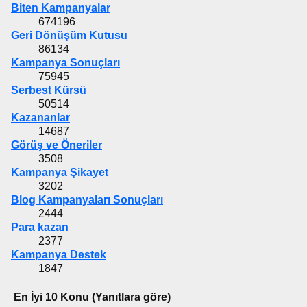
Biten Kampanyalar
674196
Geri Dönüşüm Kutusu
86134
Kampanya Sonuçları
75945
Serbest Kürsü
50514
Kazananlar
14687
Görüş ve Öneriler
3508
Kampanya Şikayet
3202
Blog Kampanyaları Sonuçları
2444
Para kazan
2377
Kampanya Destek
1847
En İyi 10 Konu (Yanıtlara göre)