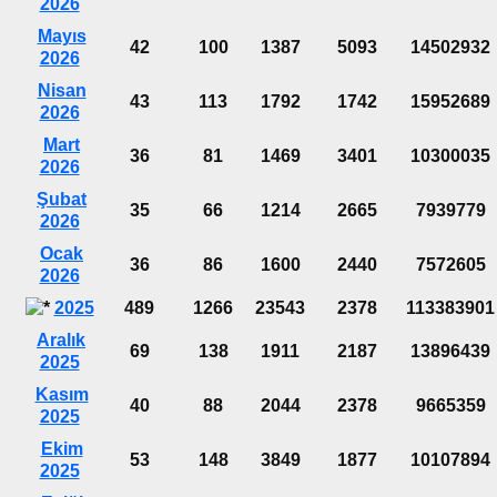
2026
Mayıs
42
100
1387
5093
14502932
2026
Nisan
43
113
1792
1742
15952689
2026
Mart
36
81
1469
3401
10300035
2026
Şubat
35
66
1214
2665
7939779
2026
Ocak
36
86
1600
2440
7572605
2026
2025
489
1266
23543
2378
113383901
Aralık
69
138
1911
2187
13896439
2025
Kasım
40
88
2044
2378
9665359
2025
Ekim
53
148
3849
1877
10107894
2025