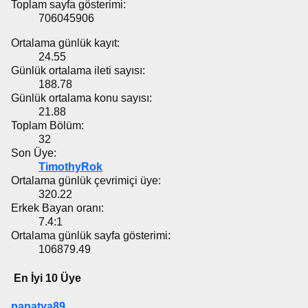
Toplam sayfa gösterimi:
706045906
Ortalama günlük kayıt:
24.55
Günlük ortalama ileti sayısı:
188.78
Günlük ortalama konu sayısı:
21.88
Toplam Bölüm:
32
Son Üye:
TimothyRok
Ortalama günlük çevrimiçi üye:
320.22
Erkek Bayan oranı:
7.4:1
Ortalama günlük sayfa gösterimi:
106879.49
En İyi 10 Üye
papatya89