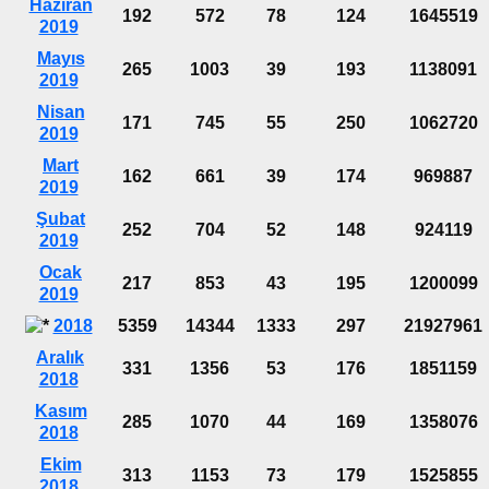
Haziran
192
572
78
124
1645519
2019
Mayıs
265
1003
39
193
1138091
2019
Nisan
171
745
55
250
1062720
2019
Mart
162
661
39
174
969887
2019
Şubat
252
704
52
148
924119
2019
Ocak
217
853
43
195
1200099
2019
2018
5359
14344
1333
297
21927961
Aralık
331
1356
53
176
1851159
2018
Kasım
285
1070
44
169
1358076
2018
Ekim
313
1153
73
179
1525855
2018