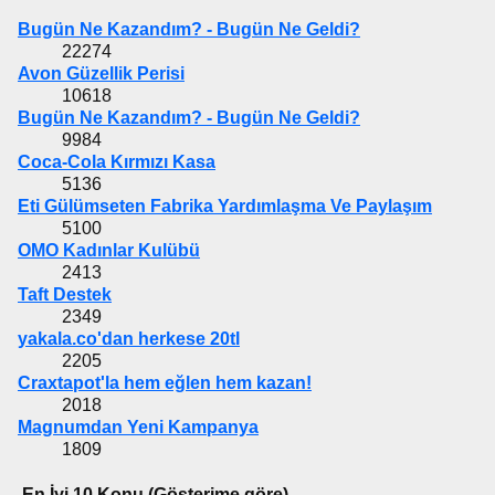
Bugün Ne Kazandım? - Bugün Ne Geldi?
22274
Avon Güzellik Perisi
10618
Bugün Ne Kazandım? - Bugün Ne Geldi?
9984
Coca-Cola Kırmızı Kasa
5136
Eti Gülümseten Fabrika Yardımlaşma Ve Paylaşım
5100
OMO Kadınlar Kulübü
2413
Taft Destek
2349
yakala.co'dan herkese 20tl
2205
Craxtapot'la hem eğlen hem kazan!
2018
Magnumdan Yeni Kampanya
1809
En İyi 10 Konu (Gösterime göre)