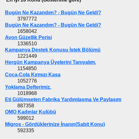
Bugün Ne Kazandım? - Bugün Ne Geldi?
3797772
Bugün Ne Kazandım? - Bugün Ne Geldi?
1658042
Avon Güzellik Perisi
1336510
Kampanya Destek Konusu İstek Bölümü
1221449
Hergün Kampanya Üyelerini Tanıyalım.
1154850
Coca-Cola Kırmızı Kasa
1052776
Yoklama Defterimiz.
1018968
Eti Gülümseten Fabrika Yardımlaşma Ve Paylaşım
887358
OMO Kadınlar Kulübü
599012
Migros - Gördüklerinize İnanın(Sabit Konu)
592335