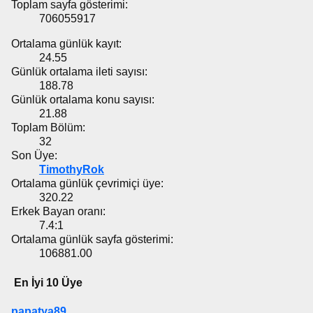
Toplam sayfa gösterimi:
706055917
Ortalama günlük kayıt:
24.55
Günlük ortalama ileti sayısı:
188.78
Günlük ortalama konu sayısı:
21.88
Toplam Bölüm:
32
Son Üye:
TimothyRok
Ortalama günlük çevrimiçi üye:
320.22
Erkek Bayan oranı:
7.4:1
Ortalama günlük sayfa gösterimi:
106881.00
En İyi 10 Üye
papatya89