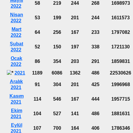
Mayıs
58
219
244
268
1698973
2022
Nisan
53
199
201
244
1611573
2022
Mart
64
256
167
233
1797082
2022
Şubat
52
150
197
338
1721130
2022
Ocak
86
354
203
291
1859831
2022
2021
1189
6086
1362
486
22530626
Aralık
91
304
201
425
1996968
2021
Kasım
114
546
167
444
1957715
2021
Ekim
104
527
141
486
1881631
2021
Eylül
107
700
164
406
1786346
2021