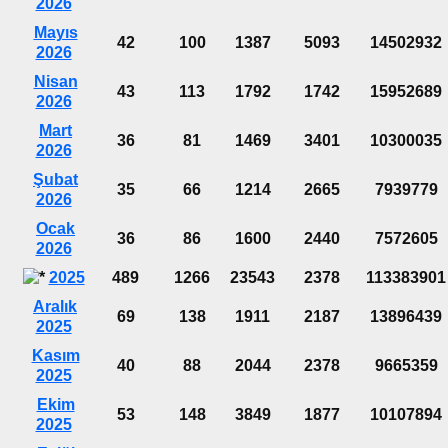
2026
Mayıs
42
100
1387
5093
14502932
2026
Nisan
43
113
1792
1742
15952689
2026
Mart
36
81
1469
3401
10300035
2026
Şubat
35
66
1214
2665
7939779
2026
Ocak
36
86
1600
2440
7572605
2026
2025
489
1266
23543
2378
113383901
Aralık
69
138
1911
2187
13896439
2025
Kasım
40
88
2044
2378
9665359
2025
Ekim
53
148
3849
1877
10107894
2025