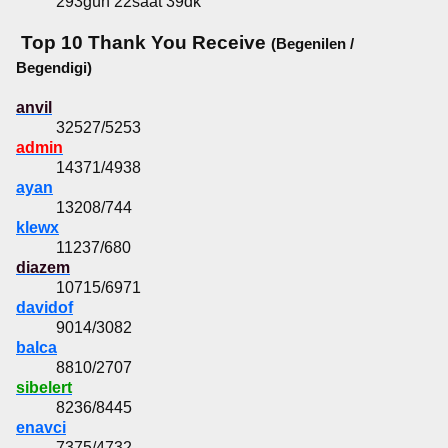
293gün 22saat 39dk
Top 10 Thank You Receive
(Begenilen /
Begendigi)
anvil
32527/5253
admin
14371/4938
ayan
13208/744
klewx
11237/680
diazem
10715/6971
davidof
9014/3082
balca
8810/2707
sibelert
8236/8445
enavci
7375/4732