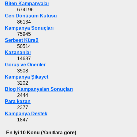
Biten Kampanyalar
674196
Geri Dönüşüm Kutusu
86134
Kampanya Sonuçları
75945
Serbest Kürsü
50514
Kazananlar
14687
Görüş ve Öneriler
3508
Kampanya Şikayet
3202
Blog Kampanyaları Sonuçları
2444
Para kazan
2377
Kampanya Destek
1847
En İyi 10 Konu (Yanıtlara göre)