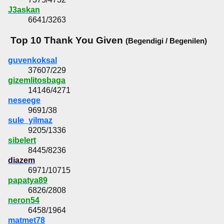
J3askan
6641/3263
Top 10 Thank You Given
(Begendigi / Begenilen)
guvenkoksal
37607/229
gizemlitosbaga
14146/4271
neseege
9691/38
sule_yilmaz
9205/1336
sibelert
8445/8236
diazem
6971/10715
papatya89
6826/2808
neron54
6458/1964
matmet78