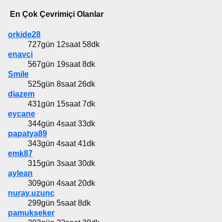
En Çok Çevrimiçi Olanlar
orkide28
727gün 12saat 58dk
enavci
567gün 19saat 8dk
Smile
525gün 8saat 26dk
diazem
431gün 15saat 7dk
eycane
344gün 4saat 33dk
papatya89
343gün 4saat 41dk
emk87
315gün 3saat 30dk
aylean
309gün 4saat 20dk
nuray.uzunc
299gün 5saat 8dk
pamukseker