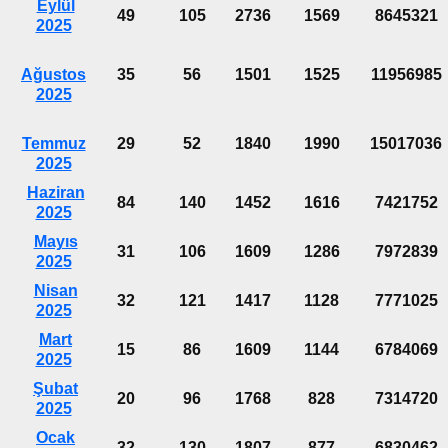
Eylül
49
105
2736
1569
8645321
2025
Ağustos
35
56
1501
1525
11956985
2025
Temmuz
29
52
1840
1990
15017036
2025
Haziran
84
140
1452
1616
7421752
2025
Mayıs
31
106
1609
1286
7972839
2025
Nisan
32
121
1417
1128
7771025
2025
Mart
15
86
1609
1144
6784069
2025
Şubat
20
96
1768
828
7314720
2025
Ocak
32
130
1807
877
6830462