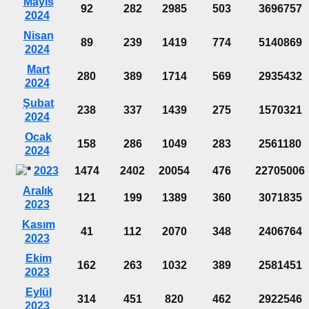
Mayıs
92
282
2985
503
3696757
2024
Nisan
89
239
1419
774
5140869
2024
Mart
280
389
1714
569
2935432
2024
Şubat
238
337
1439
275
1570321
2024
Ocak
158
286
1049
283
2561180
2024
2023
1474
2402
20054
476
22705006
Aralık
121
199
1389
360
3071835
2023
Kasım
41
112
2070
348
2406764
2023
Ekim
162
263
1032
389
2581451
2023
Eylül
314
451
820
462
2922546
2023