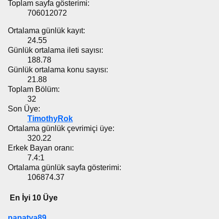
Toplam sayfa gösterimi:
706012072
Ortalama günlük kayıt:
24.55
Günlük ortalama ileti sayısı:
188.78
Günlük ortalama konu sayısı:
21.88
Toplam Bölüm:
32
Son Üye:
TimothyRok
Ortalama günlük çevrimiçi üye:
320.22
Erkek Bayan oranı:
7.4:1
Ortalama günlük sayfa gösterimi:
106874.37
En İyi 10 Üye
papatya89