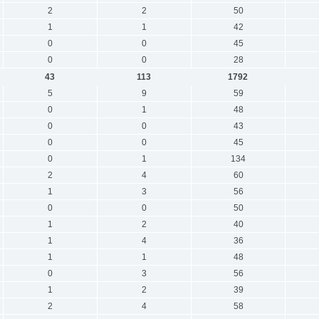
2
2
50
1
1
42
0
0
45
0
0
28
43
113
1792
5
9
59
0
1
48
0
0
43
0
0
45
0
1
134
2
4
60
1
3
56
0
0
50
1
2
40
1
4
36
1
1
48
0
3
56
1
2
39
2
4
58