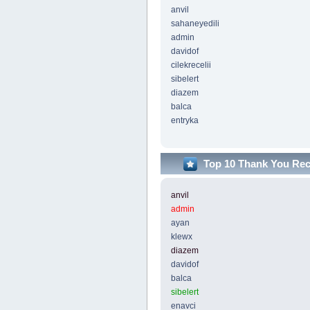
anvil
sahaneyedili
admin
davidof
cilekrecelii
sibelert
diazem
balca
entryka
Top 10 Thank You Re
anvil
admin
ayan
klewx
diazem
davidof
balca
sibelert
enavci