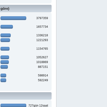
 göre)
3797359
1657734
1336218
1221293
1154765
1052627
1018869
887151
598914
592249
727gün 12saat