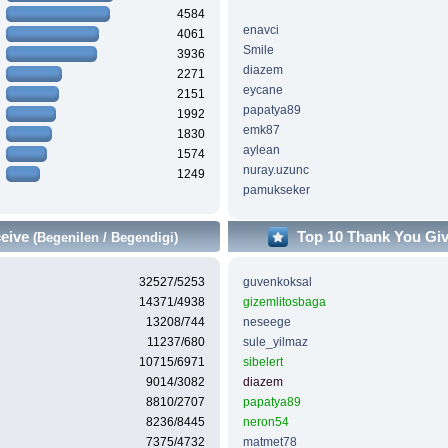
4584
enavci
4061
Smile
3936
diazem
2271
eycane
2151
papatya89
1992
emk87
1830
aylean
1574
nuray.uzunc
1249
pamukseker
ceive
Top 10 Thank You Gi
(Begenilen / Begendigi)
32527/5253
guvenkoksal
14371/4938
gizemlitosbaga
13208/744
neseege
11237/680
sule_yilmaz
10715/6971
sibelert
9014/3082
diazem
8810/2707
papatya89
8236/8445
neron54
7375/4732
matmet78