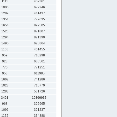
1111
402361
1006
679246
1289
441437
1351
772635
1654
892505
1523
871807
1294
821390
1490
623864
1168
461455
959
710298
928
688561
770
771251
953
611985
1662
741286
1028
715779
1283
531726
3401
10300035
968
326965
1096
321237
1172
334888