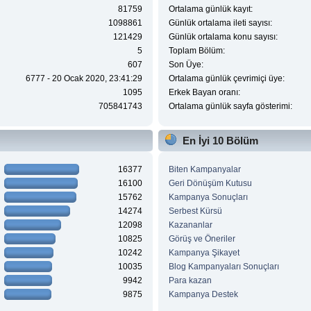
81759
Ortalama günlük kayıt:
1098861
Günlük ortalama ileti sayısı:
121429
Günlük ortalama konu sayısı:
5
Toplam Bölüm:
607
Son Üye:
6777 - 20 Ocak 2020, 23:41:29
Ortalama günlük çevrimiçi üye:
1095
Erkek Bayan oranı:
705841743
Ortalama günlük sayfa gösterimi:
En İyi 10 Bölüm
16377
Biten Kampanyalar
16100
Geri Dönüşüm Kutusu
15762
Kampanya Sonuçları
14274
Serbest Kürsü
12098
Kazananlar
10825
Görüş ve Öneriler
10242
Kampanya Şikayet
10035
Blog Kampanyaları Sonuçları
9942
Para kazan
9875
Kampanya Destek