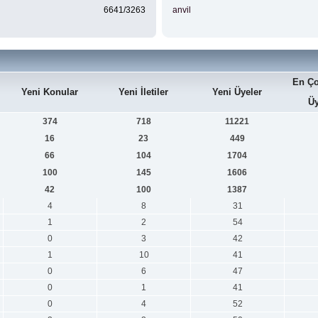
6641/3263
anvil
En Ço
Yeni Konular
Yeni İletiler
Yeni Üyeler
Üy
374
718
11221
16
23
449
66
104
1704
100
145
1606
42
100
1387
4
8
31
1
2
54
0
3
42
1
10
41
0
6
47
0
1
41
0
4
52