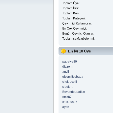
Toplam Üye:
Toplam İleti:
Toplam Konu:
Toplam Kategori:
Çevrimiçi Kullanıcılar:
En Çok Çevrimiçi:
Bugün Çeviriçi Olanlar:
Toplam sayfa gösterimi:
En İyi 10 Üye
papatya89
diazem
anvil
gizemlitosbaga
cilekrecelii
sibelert
Beyondparadise
emk87
calculus07
ayan