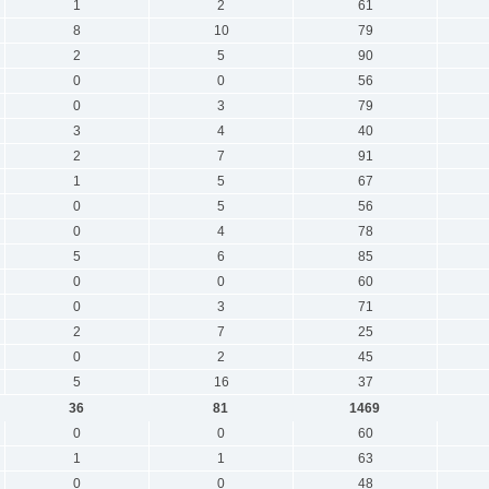
1
2
61
8
10
79
2
5
90
0
0
56
0
3
79
3
4
40
2
7
91
1
5
67
0
5
56
0
4
78
5
6
85
0
0
60
0
3
71
2
7
25
0
2
45
5
16
37
36
81
1469
0
0
60
1
1
63
0
0
48