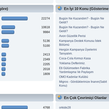
göre)
En İyi 10 Konu (Gösterime
22274
Bugün Ne Kazandım? - Bugün Ne
Geldi?
10618
Bugün Ne Kazandım? - Bugün Ne
Geldi?
9984
Avon Güzellik Perisi
5136
Kampanya Destek Konusu İstek
Bölümü
5100
Hergün Kampanya Üyelerini
Tanıyalım.
2413
Coca-Cola Kırmızı Kasa
2349
Yoklama Defterimiz.
2205
Eti Gülümseten Fabrika
2018
Yardımlaşma Ve Paylaşım
1809
OMO Kadınlar Kulübü
Migros - Gördüklerinize İnanın(Sabit
Konu)
En Çok Çevrimiçi Olanlar
4768
orkide28