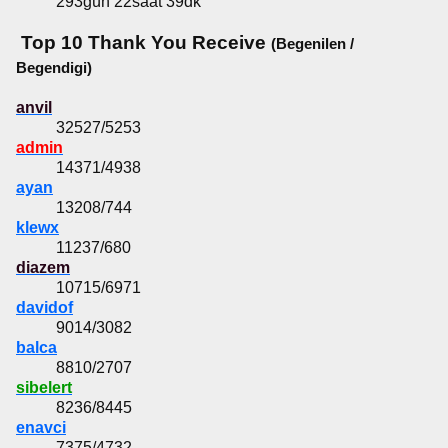
293gün 22saat 39dk
Top 10 Thank You Receive
(Begenilen /
Begendigi)
anvil
32527/5253
admin
14371/4938
ayan
13208/744
klewx
11237/680
diazem
10715/6971
davidof
9014/3082
balca
8810/2707
sibelert
8236/8445
enavci
7375/4732