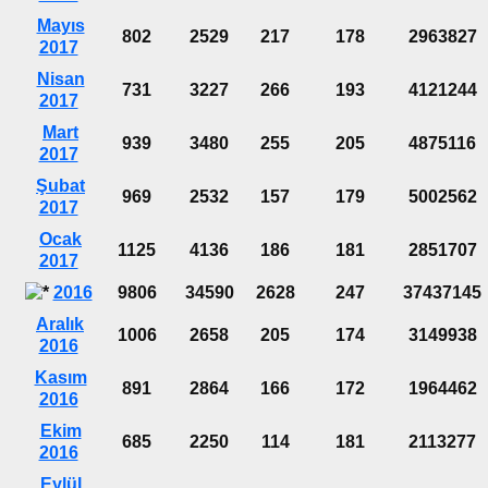
Mayıs
802
2529
217
178
2963827
2017
Nisan
731
3227
266
193
4121244
2017
Mart
939
3480
255
205
4875116
2017
Şubat
969
2532
157
179
5002562
2017
Ocak
1125
4136
186
181
2851707
2017
2016
9806
34590
2628
247
37437145
Aralık
1006
2658
205
174
3149938
2016
Kasım
891
2864
166
172
1964462
2016
Ekim
685
2250
114
181
2113277
2016
Eylül