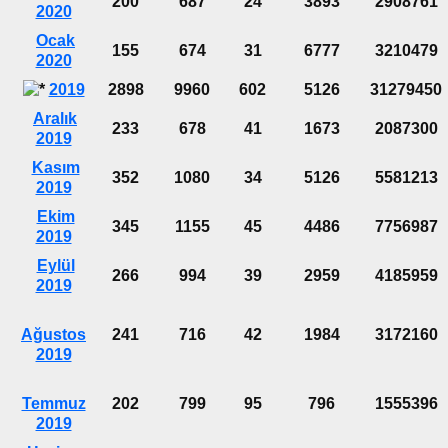
200
687
24
3893
2908761
2020
Ocak
155
674
31
6777
3210479
2020
2019
2898
9960
602
5126
31279450
Aralık
233
678
41
1673
2087300
2019
Kasım
352
1080
34
5126
5581213
2019
Ekim
345
1155
45
4486
7756987
2019
Eylül
266
994
39
2959
4185959
2019
Ağustos
241
716
42
1984
3172160
2019
Temmuz
202
799
95
796
1555396
2019