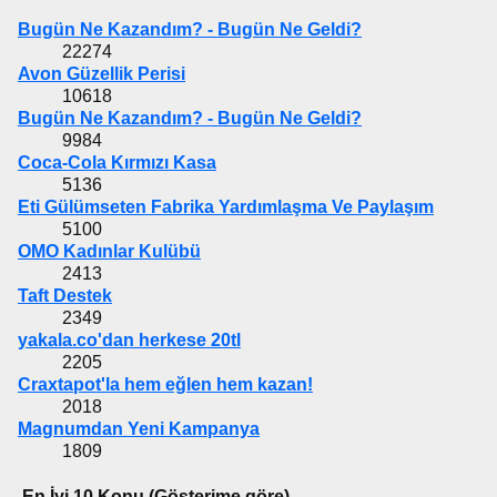
Bugün Ne Kazandım? - Bugün Ne Geldi?
22274
Avon Güzellik Perisi
10618
Bugün Ne Kazandım? - Bugün Ne Geldi?
9984
Coca-Cola Kırmızı Kasa
5136
Eti Gülümseten Fabrika Yardımlaşma Ve Paylaşım
5100
OMO Kadınlar Kulübü
2413
Taft Destek
2349
yakala.co'dan herkese 20tl
2205
Craxtapot'la hem eğlen hem kazan!
2018
Magnumdan Yeni Kampanya
1809
En İyi 10 Konu (Gösterime göre)