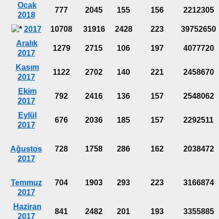
Ocak
777
2045
155
156
2212305
2018
2017
10708
31916
2428
223
39752650
Aralık
1279
2715
106
197
4077720
2017
Kasım
1122
2702
140
221
2458670
2017
Ekim
792
2416
136
157
2548062
2017
Eylül
676
2036
185
157
2292511
2017
Ağustos
728
1758
286
162
2038472
2017
Temmuz
704
1903
293
223
3166874
2017
Haziran
841
2482
201
193
3355885
2017