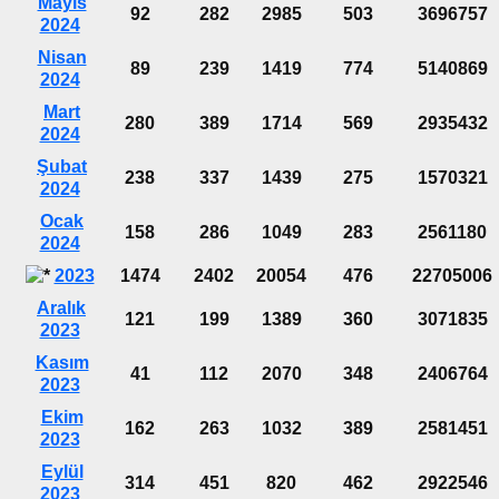
Mayıs
92
282
2985
503
3696757
2024
Nisan
89
239
1419
774
5140869
2024
Mart
280
389
1714
569
2935432
2024
Şubat
238
337
1439
275
1570321
2024
Ocak
158
286
1049
283
2561180
2024
2023
1474
2402
20054
476
22705006
Aralık
121
199
1389
360
3071835
2023
Kasım
41
112
2070
348
2406764
2023
Ekim
162
263
1032
389
2581451
2023
Eylül
314
451
820
462
2922546
2023