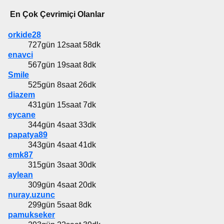
En Çok Çevrimiçi Olanlar
orkide28
727gün 12saat 58dk
enavci
567gün 19saat 8dk
Smile
525gün 8saat 26dk
diazem
431gün 15saat 7dk
eycane
344gün 4saat 33dk
papatya89
343gün 4saat 41dk
emk87
315gün 3saat 30dk
aylean
309gün 4saat 20dk
nuray.uzunc
299gün 5saat 8dk
pamukseker