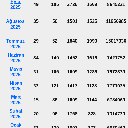
Eylül
49
105
2736
1569
8645321
2025
Ağustos
35
56
1501
1525
11956985
2025
Temmuz
29
52
1840
1990
15017036
2025
Haziran
84
140
1452
1616
7421752
2025
Mayıs
31
106
1609
1286
7972839
2025
Nisan
32
121
1417
1128
7771025
2025
Mart
15
86
1609
1144
6784069
2025
Şubat
20
96
1768
828
7314720
2025
Ocak
32
130
1807
877
6830462