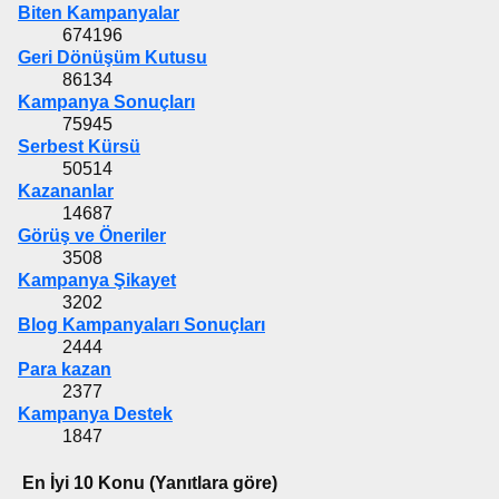
Biten Kampanyalar
674196
Geri Dönüşüm Kutusu
86134
Kampanya Sonuçları
75945
Serbest Kürsü
50514
Kazananlar
14687
Görüş ve Öneriler
3508
Kampanya Şikayet
3202
Blog Kampanyaları Sonuçları
2444
Para kazan
2377
Kampanya Destek
1847
En İyi 10 Konu (Yanıtlara göre)