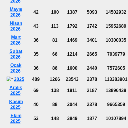
2026
Mayıs
42
100
1387
5093
14502932
2026
Nisan
43
113
1792
1742
15952689
2026
Mart
36
81
1469
3401
10300035
2026
Şubat
35
66
1214
2665
7939779
2026
Ocak
36
86
1600
2440
7572605
2026
2025
489
1266
23543
2378
113383901
Aralık
69
138
1911
2187
13896439
2025
Kasım
40
88
2044
2378
9665359
2025
Ekim
53
148
3849
1877
10107894
2025