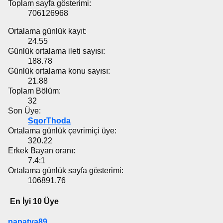
Toplam sayfa gösterimi:
706126968
Ortalama günlük kayıt:
24.55
Günlük ortalama ileti sayısı:
188.78
Günlük ortalama konu sayısı:
21.88
Toplam Bölüm:
32
Son Üye:
SqorThoda
Ortalama günlük çevrimiçi üye:
320.22
Erkek Bayan oranı:
7.4:1
Ortalama günlük sayfa gösterimi:
106891.76
En İyi 10 Üye
papatya89