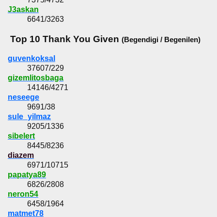
J3askan
6641/3263
Top 10 Thank You Given
(Begendigi / Begenilen)
guvenkoksal
37607/229
gizemlitosbaga
14146/4271
neseege
9691/38
sule_yilmaz
9205/1336
sibelert
8445/8236
diazem
6971/10715
papatya89
6826/2808
neron54
6458/1964
matmet78