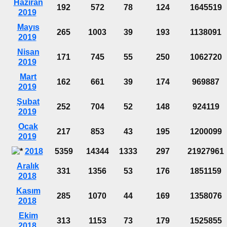
Haziran
192
572
78
124
1645519
2019
Mayıs
265
1003
39
193
1138091
2019
Nisan
171
745
55
250
1062720
2019
Mart
162
661
39
174
969887
2019
Şubat
252
704
52
148
924119
2019
Ocak
217
853
43
195
1200099
2019
2018
5359
14344
1333
297
21927961
Aralık
331
1356
53
176
1851159
2018
Kasım
285
1070
44
169
1358076
2018
Ekim
313
1153
73
179
1525855
2018