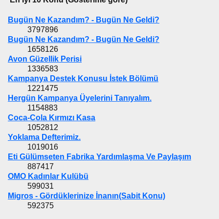
Bugün Ne Kazandım? - Bugün Ne Geldi?
3797896
Bugün Ne Kazandım? - Bugün Ne Geldi?
1658126
Avon Güzellik Perisi
1336583
Kampanya Destek Konusu İstek Bölümü
1221475
Hergün Kampanya Üyelerini Tanıyalım.
1154883
Coca-Cola Kırmızı Kasa
1052812
Yoklama Defterimiz.
1019016
Eti Gülümseten Fabrika Yardımlaşma Ve Paylaşım
887417
OMO Kadınlar Kulübü
599031
Migros - Gördüklerinize İnanın(Sabit Konu)
592375