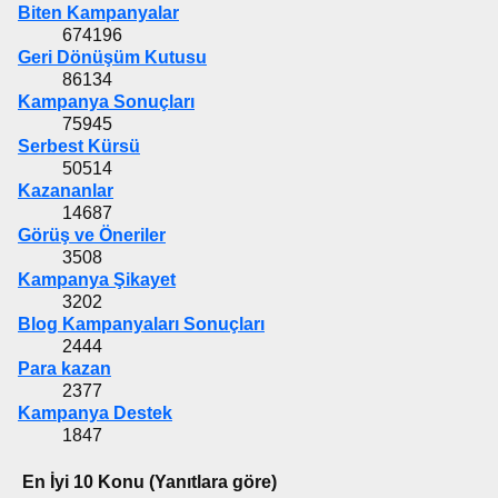
Biten Kampanyalar
674196
Geri Dönüşüm Kutusu
86134
Kampanya Sonuçları
75945
Serbest Kürsü
50514
Kazananlar
14687
Görüş ve Öneriler
3508
Kampanya Şikayet
3202
Blog Kampanyaları Sonuçları
2444
Para kazan
2377
Kampanya Destek
1847
En İyi 10 Konu (Yanıtlara göre)