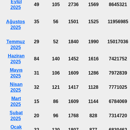
Eylül
49
105
2736
1569
8645321
2025
Ağustos
35
56
1501
1525
11956985
2025
Temmuz
29
52
1840
1990
15017036
2025
Haziran
84
140
1452
1616
7421752
2025
Mayıs
31
106
1609
1286
7972839
2025
Nisan
32
121
1417
1128
7771025
2025
Mart
15
86
1609
1144
6784069
2025
Şubat
20
96
1768
828
7314720
2025
Ocak
32
130
1807
877
6830462