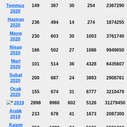
Temmuz
149
367
30
254
2367290
2020
Haziran
236
494
14
274
1874255
2020
Mayıs
230
603
30
1003
3761740
2020
Nisan
166
502
27
1086
9949650
2020
Mart
101
514
36
4328
6435607
2020
Şubat
200
687
24
3893
2908761
2020
Ocak
155
674
31
6777
3210479
2020
2019
2898
9960
602
5126
31279450
Aralık
233
678
41
1673
2087300
2019
Kasım