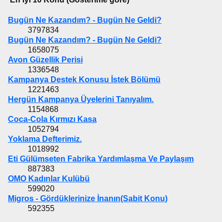
Bugün Ne Kazandım? - Bugün Ne Geldi?
3797834
Bugün Ne Kazandım? - Bugün Ne Geldi?
1658075
Avon Güzellik Perisi
1336548
Kampanya Destek Konusu İstek Bölümü
1221463
Hergün Kampanya Üyelerini Tanıyalım.
1154868
Coca-Cola Kırmızı Kasa
1052794
Yoklama Defterimiz.
1018992
Eti Gülümseten Fabrika Yardımlaşma Ve Paylaşım
887383
OMO Kadınlar Kulübü
599020
Migros - Gördüklerinize İnanın(Sabit Konu)
592355