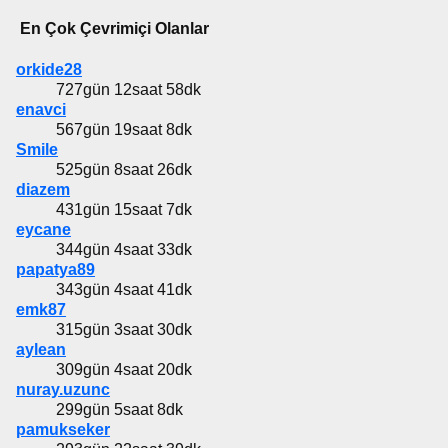
En Çok Çevrimiçi Olanlar
orkide28
727gün 12saat 58dk
enavci
567gün 19saat 8dk
Smile
525gün 8saat 26dk
diazem
431gün 15saat 7dk
eycane
344gün 4saat 33dk
papatya89
343gün 4saat 41dk
emk87
315gün 3saat 30dk
aylean
309gün 4saat 20dk
nuray.uzunc
299gün 5saat 8dk
pamukseker