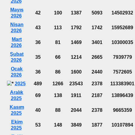
2026
Mayıs
42
100
1387
5093
14502932
2026
Nisan
43
113
1792
1742
15952689
2026
Mart
36
81
1469
3401
10300035
2026
Şubat
35
66
1214
2665
7939779
2026
Ocak
36
86
1600
2440
7572605
2026
2025
489
1266
23543
2378
113383901
Aralık
69
138
1911
2187
13896439
2025
Kasım
40
88
2044
2378
9665359
2025
Ekim
53
148
3849
1877
10107894
2025