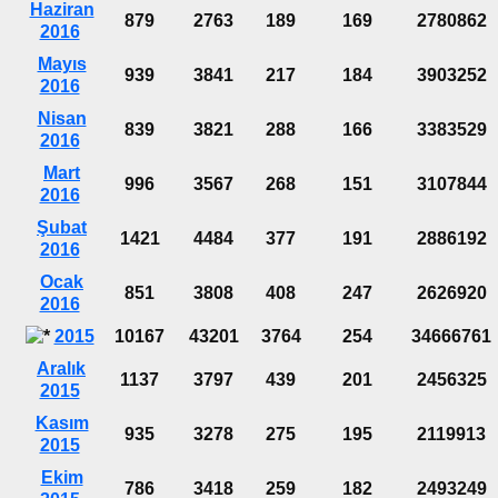
Haziran
879
2763
189
169
2780862
2016
Mayıs
939
3841
217
184
3903252
2016
Nisan
839
3821
288
166
3383529
2016
Mart
996
3567
268
151
3107844
2016
Şubat
1421
4484
377
191
2886192
2016
Ocak
851
3808
408
247
2626920
2016
2015
10167
43201
3764
254
34666761
Aralık
1137
3797
439
201
2456325
2015
Kasım
935
3278
275
195
2119913
2015
Ekim
786
3418
259
182
2493249