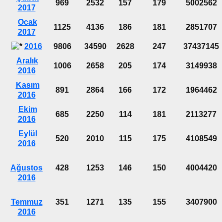
969
2532
157
179
5002562
2017
Ocak
1125
4136
186
181
2851707
2017
2016
9806
34590
2628
247
37437145
Aralık
1006
2658
205
174
3149938
2016
Kasım
891
2864
166
172
1964462
2016
Ekim
685
2250
114
181
2113277
2016
Eylül
520
2010
115
175
4108549
2016
Ağustos
428
1253
146
150
4004420
2016
Temmuz
351
1271
135
155
3407900
2016