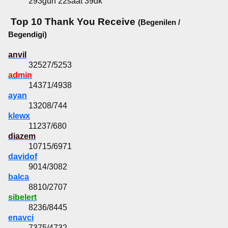
293gün 22saat 39dk
Top 10 Thank You Receive
(Begenilen /
Begendigi)
anvil
32527/5253
admin
14371/4938
ayan
13208/744
klewx
11237/680
diazem
10715/6971
davidof
9014/3082
balca
8810/2707
sibelert
8236/8445
enavci
7375/4732