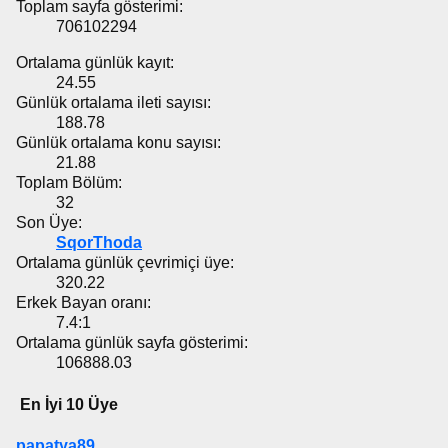
Toplam sayfa gösterimi:
706102294
Ortalama günlük kayıt:
24.55
Günlük ortalama ileti sayısı:
188.78
Günlük ortalama konu sayısı:
21.88
Toplam Bölüm:
32
Son Üye:
SqorThoda
Ortalama günlük çevrimiçi üye:
320.22
Erkek Bayan oranı:
7.4:1
Ortalama günlük sayfa gösterimi:
106888.03
En İyi 10 Üye
papatya89