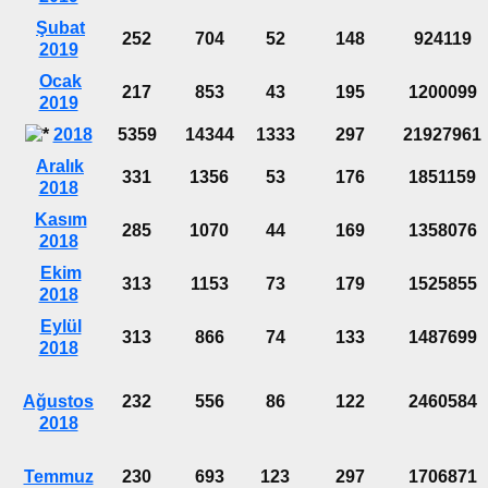
Şubat
252
704
52
148
924119
2019
Ocak
217
853
43
195
1200099
2019
2018
5359
14344
1333
297
21927961
Aralık
331
1356
53
176
1851159
2018
Kasım
285
1070
44
169
1358076
2018
Ekim
313
1153
73
179
1525855
2018
Eylül
313
866
74
133
1487699
2018
Ağustos
232
556
86
122
2460584
2018
Temmuz
230
693
123
297
1706871