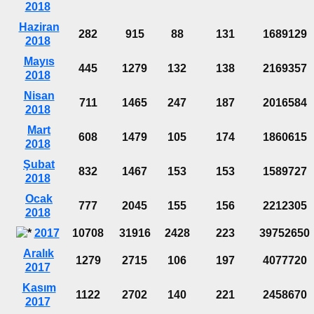
2018
Haziran
282
915
88
131
1689129
2018
Mayıs
445
1279
132
138
2169357
2018
Nisan
711
1465
247
187
2016584
2018
Mart
608
1479
105
174
1860615
2018
Şubat
832
1467
153
153
1589727
2018
Ocak
777
2045
155
156
2212305
2018
2017
10708
31916
2428
223
39752650
Aralık
1279
2715
106
197
4077720
2017
Kasım
1122
2702
140
221
2458670
2017