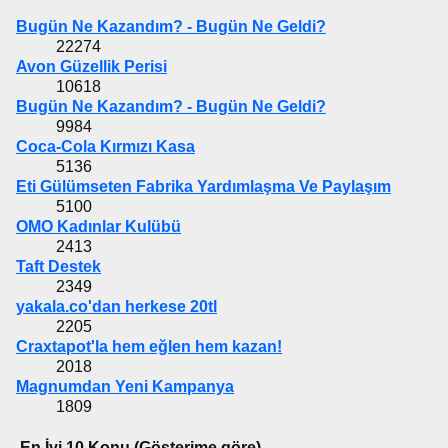
Bugün Ne Kazandım? - Bugün Ne Geldi?
22274
Avon Güzellik Perisi
10618
Bugün Ne Kazandım? - Bugün Ne Geldi?
9984
Coca-Cola Kırmızı Kasa
5136
Eti Gülümseten Fabrika Yardımlaşma Ve Paylaşım
5100
OMO Kadınlar Kulübü
2413
Taft Destek
2349
yakala.co'dan herkese 20tl
2205
Craxtapot'la hem eğlen hem kazan!
2018
Magnumdan Yeni Kampanya
1809
En İyi 10 Konu (Gösterime göre)