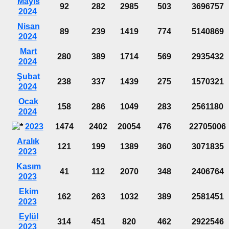
Mayıs
92
282
2985
503
3696757
2024
Nisan
89
239
1419
774
5140869
2024
Mart
280
389
1714
569
2935432
2024
Şubat
238
337
1439
275
1570321
2024
Ocak
158
286
1049
283
2561180
2024
2023
1474
2402
20054
476
22705006
Aralık
121
199
1389
360
3071835
2023
Kasım
41
112
2070
348
2406764
2023
Ekim
162
263
1032
389
2581451
2023
Eylül
314
451
820
462
2922546
2023