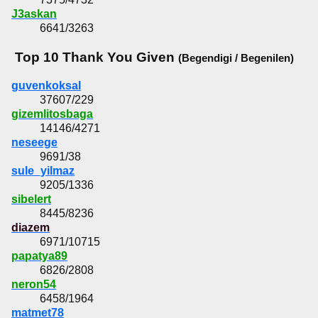
J3askan
6641/3263
Top 10 Thank You Given
(Begendigi / Begenilen)
guvenkoksal
37607/229
gizemlitosbaga
14146/4271
neseege
9691/38
sule_yilmaz
9205/1336
sibelert
8445/8236
diazem
6971/10715
papatya89
6826/2808
neron54
6458/1964
matmet78