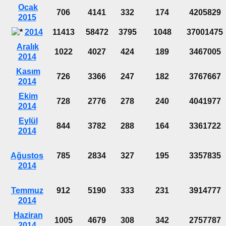
Ocak
706
4141
332
174
4205829
2015
2014
11413
58472
3795
1048
37001475
Aralık
1022
4027
424
189
3467005
2014
Kasım
726
3366
247
182
3767667
2014
Ekim
728
2776
278
240
4041977
2014
Eylül
844
3782
288
164
3361722
2014
Ağustos
785
2834
327
195
3357835
2014
Temmuz
912
5190
333
231
3914777
2014
Haziran
1005
4679
308
342
2757787
2014