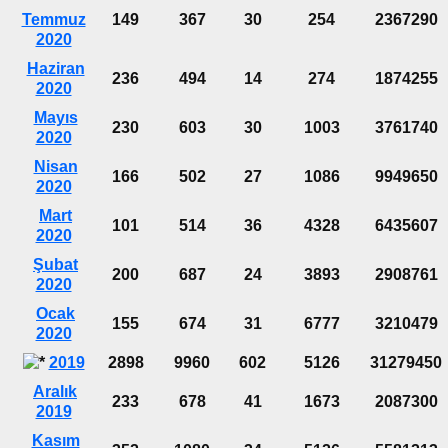
Temmuz
149
367
30
254
2367290
2020
Haziran
236
494
14
274
1874255
2020
Mayıs
230
603
30
1003
3761740
2020
Nisan
166
502
27
1086
9949650
2020
Mart
101
514
36
4328
6435607
2020
Şubat
200
687
24
3893
2908761
2020
Ocak
155
674
31
6777
3210479
2020
2019
2898
9960
602
5126
31279450
Aralık
233
678
41
1673
2087300
2019
Kasım