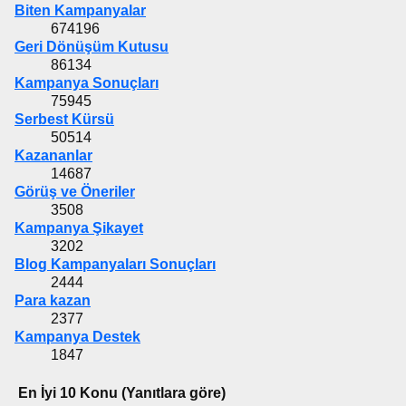
Biten Kampanyalar
674196
Geri Dönüşüm Kutusu
86134
Kampanya Sonuçları
75945
Serbest Kürsü
50514
Kazananlar
14687
Görüş ve Öneriler
3508
Kampanya Şikayet
3202
Blog Kampanyaları Sonuçları
2444
Para kazan
2377
Kampanya Destek
1847
En İyi 10 Konu (Yanıtlara göre)