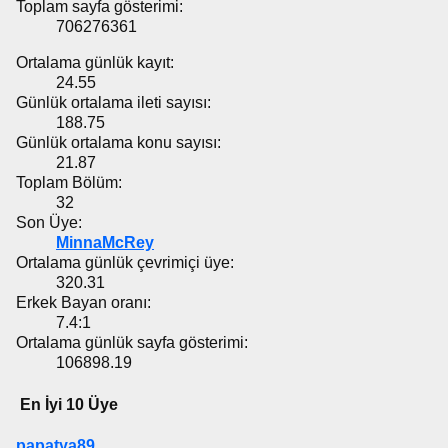
Toplam sayfa gösterimi:
706276361
Ortalama günlük kayıt:
24.55
Günlük ortalama ileti sayısı:
188.75
Günlük ortalama konu sayısı:
21.87
Toplam Bölüm:
32
Son Üye:
MinnaMcRey
Ortalama günlük çevrimiçi üye:
320.31
Erkek Bayan oranı:
7.4:1
Ortalama günlük sayfa gösterimi:
106898.19
En İyi 10 Üye
papatya89