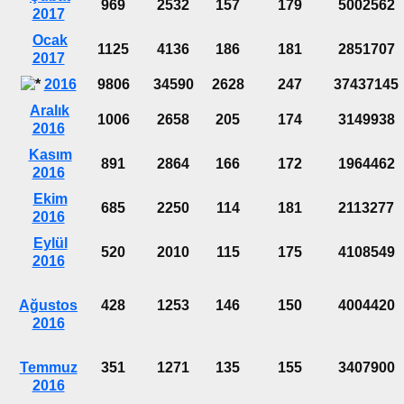
969
2532
157
179
5002562
2017
Ocak
1125
4136
186
181
2851707
2017
2016
9806
34590
2628
247
37437145
Aralık
1006
2658
205
174
3149938
2016
Kasım
891
2864
166
172
1964462
2016
Ekim
685
2250
114
181
2113277
2016
Eylül
520
2010
115
175
4108549
2016
Ağustos
428
1253
146
150
4004420
2016
Temmuz
351
1271
135
155
3407900
2016