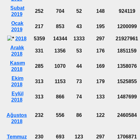
Şubat
252
704
52
148
924119
2019
Ocak
217
853
43
195
1200099
2019
2018
5359
14344
1333
297
21927961
Aralık
331
1356
53
176
1851159
2018
Kasım
285
1070
44
169
1358076
2018
Ekim
313
1153
73
179
1525855
2018
Eylül
313
866
74
133
1487699
2018
Ağustos
232
556
86
122
2460584
2018
Temmuz
230
693
123
297
1706871