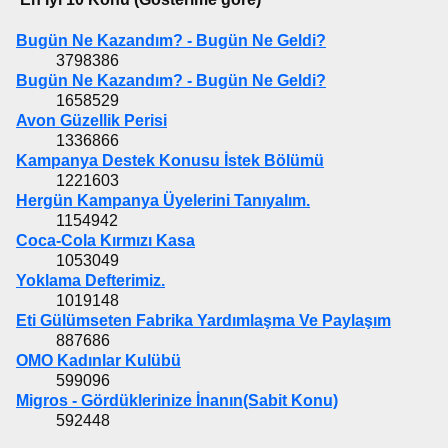
Bugün Ne Kazandım? - Bugün Ne Geldi?
3798386
Bugün Ne Kazandım? - Bugün Ne Geldi?
1658529
Avon Güzellik Perisi
1336866
Kampanya Destek Konusu İstek Bölümü
1221603
Hergün Kampanya Üyelerini Tanıyalım.
1154942
Coca-Cola Kırmızı Kasa
1053049
Yoklama Defterimiz.
1019148
Eti Gülümseten Fabrika Yardımlaşma Ve Paylaşım
887686
OMO Kadınlar Kulübü
599096
Migros - Gördüklerinize İnanın(Sabit Konu)
592448