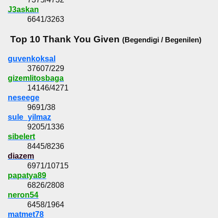
J3askan
6641/3263
Top 10 Thank You Given
(Begendigi / Begenilen)
guvenkoksal
37607/229
gizemlitosbaga
14146/4271
neseege
9691/38
sule_yilmaz
9205/1336
sibelert
8445/8236
diazem
6971/10715
papatya89
6826/2808
neron54
6458/1964
matmet78