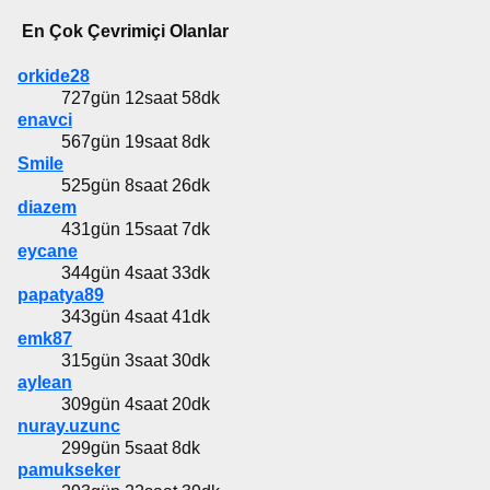
En Çok Çevrimiçi Olanlar
orkide28
727gün 12saat 58dk
enavci
567gün 19saat 8dk
Smile
525gün 8saat 26dk
diazem
431gün 15saat 7dk
eycane
344gün 4saat 33dk
papatya89
343gün 4saat 41dk
emk87
315gün 3saat 30dk
aylean
309gün 4saat 20dk
nuray.uzunc
299gün 5saat 8dk
pamukseker