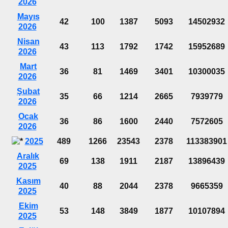
2026
Mayıs
42
100
1387
5093
14502932
2026
Nisan
43
113
1792
1742
15952689
2026
Mart
36
81
1469
3401
10300035
2026
Şubat
35
66
1214
2665
7939779
2026
Ocak
36
86
1600
2440
7572605
2026
2025
489
1266
23543
2378
113383901
Aralık
69
138
1911
2187
13896439
2025
Kasım
40
88
2044
2378
9665359
2025
Ekim
53
148
3849
1877
10107894
2025