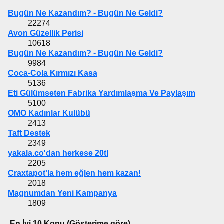
Bugün Ne Kazandım? - Bugün Ne Geldi?
22274
Avon Güzellik Perisi
10618
Bugün Ne Kazandım? - Bugün Ne Geldi?
9984
Coca-Cola Kırmızı Kasa
5136
Eti Gülümseten Fabrika Yardımlaşma Ve Paylaşım
5100
OMO Kadınlar Kulübü
2413
Taft Destek
2349
yakala.co'dan herkese 20tl
2205
Craxtapot'la hem eğlen hem kazan!
2018
Magnumdan Yeni Kampanya
1809
En İyi 10 Konu (Gösterime göre)