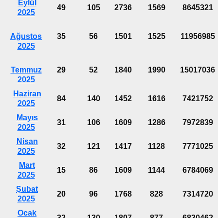
Eylül
49
105
2736
1569
8645321
2025
Ağustos
35
56
1501
1525
11956985
2025
Temmuz
29
52
1840
1990
15017036
2025
Haziran
84
140
1452
1616
7421752
2025
Mayıs
31
106
1609
1286
7972839
2025
Nisan
32
121
1417
1128
7771025
2025
Mart
15
86
1609
1144
6784069
2025
Şubat
20
96
1768
828
7314720
2025
Ocak
32
130
1807
877
6830462