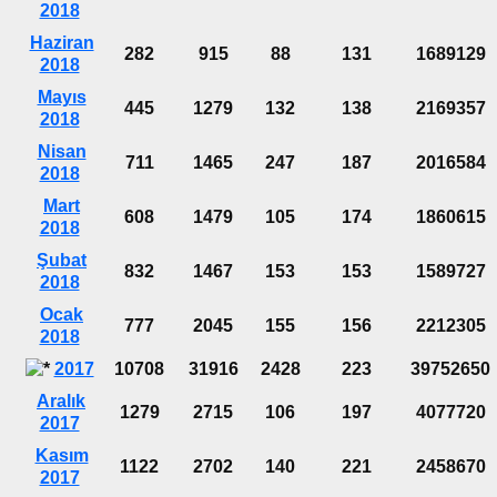
2018
Haziran
282
915
88
131
1689129
2018
Mayıs
445
1279
132
138
2169357
2018
Nisan
711
1465
247
187
2016584
2018
Mart
608
1479
105
174
1860615
2018
Şubat
832
1467
153
153
1589727
2018
Ocak
777
2045
155
156
2212305
2018
2017
10708
31916
2428
223
39752650
Aralık
1279
2715
106
197
4077720
2017
Kasım
1122
2702
140
221
2458670
2017