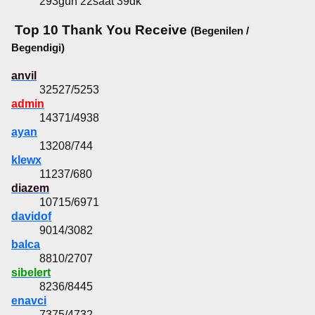
293gün 22saat 39dk
Top 10 Thank You Receive
(Begenilen /
Begendigi)
anvil
32527/5253
admin
14371/4938
ayan
13208/744
klewx
11237/680
diazem
10715/6971
davidof
9014/3082
balca
8810/2707
sibelert
8236/8445
enavci
7375/4732