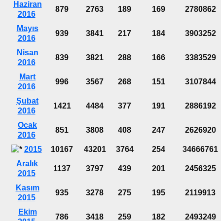
Haziran
879
2763
189
169
2780862
2016
Mayıs
939
3841
217
184
3903252
2016
Nisan
839
3821
288
166
3383529
2016
Mart
996
3567
268
151
3107844
2016
Şubat
1421
4484
377
191
2886192
2016
Ocak
851
3808
408
247
2626920
2016
2015
10167
43201
3764
254
34666761
Aralık
1137
3797
439
201
2456325
2015
Kasım
935
3278
275
195
2119913
2015
Ekim
786
3418
259
182
2493249