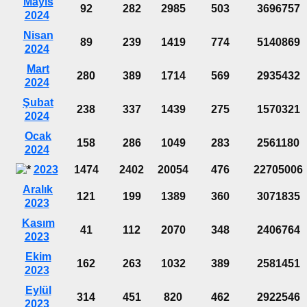
Mayıs
92
282
2985
503
3696757
2024
Nisan
89
239
1419
774
5140869
2024
Mart
280
389
1714
569
2935432
2024
Şubat
238
337
1439
275
1570321
2024
Ocak
158
286
1049
283
2561180
2024
2023
1474
2402
20054
476
22705006
Aralık
121
199
1389
360
3071835
2023
Kasım
41
112
2070
348
2406764
2023
Ekim
162
263
1032
389
2581451
2023
Eylül
314
451
820
462
2922546
2023