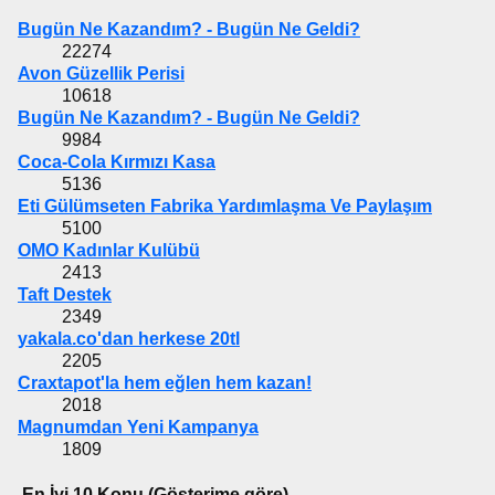
Bugün Ne Kazandım? - Bugün Ne Geldi?
22274
Avon Güzellik Perisi
10618
Bugün Ne Kazandım? - Bugün Ne Geldi?
9984
Coca-Cola Kırmızı Kasa
5136
Eti Gülümseten Fabrika Yardımlaşma Ve Paylaşım
5100
OMO Kadınlar Kulübü
2413
Taft Destek
2349
yakala.co'dan herkese 20tl
2205
Craxtapot'la hem eğlen hem kazan!
2018
Magnumdan Yeni Kampanya
1809
En İyi 10 Konu (Gösterime göre)