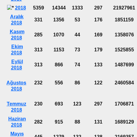
2018
5359
14344
1333
297
21927961
Aralık
331
1356
53
176
1851159
2018
Kasım
285
1070
44
169
1358076
2018
Ekim
313
1153
73
179
1525855
2018
Eylül
313
866
74
133
1487699
2018
Ağustos
232
556
86
122
2460584
2018
Temmuz
230
693
123
297
1706871
2018
Haziran
282
915
88
131
1689129
2018
Mayıs
445
1279
132
138
2169357