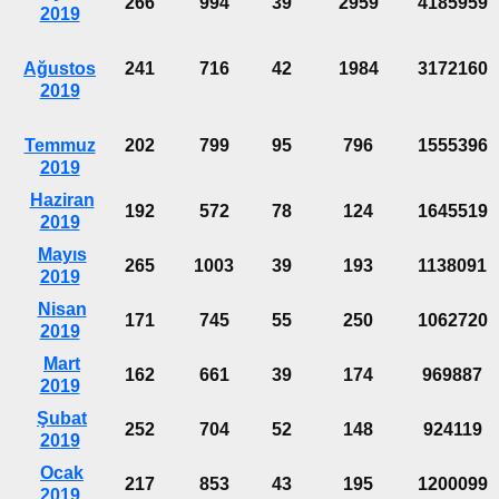
266
994
39
2959
4185959
2019
Ağustos
241
716
42
1984
3172160
2019
Temmuz
202
799
95
796
1555396
2019
Haziran
192
572
78
124
1645519
2019
Mayıs
265
1003
39
193
1138091
2019
Nisan
171
745
55
250
1062720
2019
Mart
162
661
39
174
969887
2019
Şubat
252
704
52
148
924119
2019
Ocak
217
853
43
195
1200099
2019