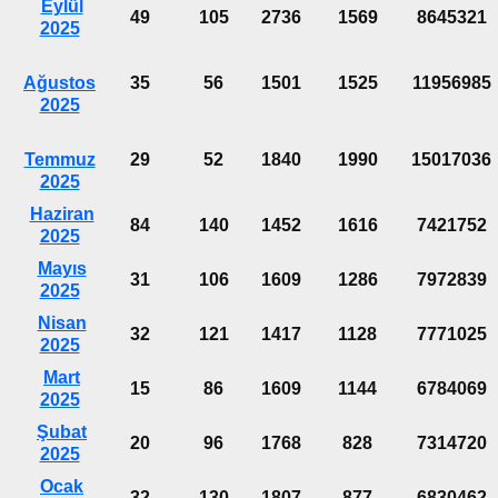
Eylül
49
105
2736
1569
8645321
2025
Ağustos
35
56
1501
1525
11956985
2025
Temmuz
29
52
1840
1990
15017036
2025
Haziran
84
140
1452
1616
7421752
2025
Mayıs
31
106
1609
1286
7972839
2025
Nisan
32
121
1417
1128
7771025
2025
Mart
15
86
1609
1144
6784069
2025
Şubat
20
96
1768
828
7314720
2025
Ocak
32
130
1807
877
6830462