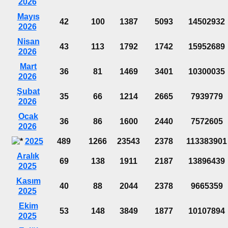
2026
Mayıs
42
100
1387
5093
14502932
2026
Nisan
43
113
1792
1742
15952689
2026
Mart
36
81
1469
3401
10300035
2026
Şubat
35
66
1214
2665
7939779
2026
Ocak
36
86
1600
2440
7572605
2026
2025
489
1266
23543
2378
113383901
Aralık
69
138
1911
2187
13896439
2025
Kasım
40
88
2044
2378
9665359
2025
Ekim
53
148
3849
1877
10107894
2025