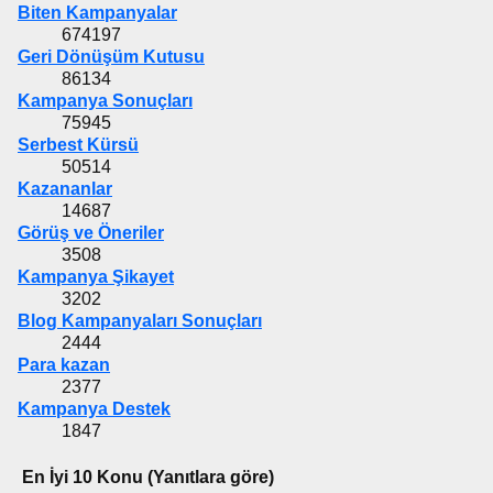
Biten Kampanyalar
674197
Geri Dönüşüm Kutusu
86134
Kampanya Sonuçları
75945
Serbest Kürsü
50514
Kazananlar
14687
Görüş ve Öneriler
3508
Kampanya Şikayet
3202
Blog Kampanyaları Sonuçları
2444
Para kazan
2377
Kampanya Destek
1847
En İyi 10 Konu (Yanıtlara göre)