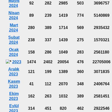
Mayıs
92
282
2985
503
3696757
2024
Nisan
89
239
1419
774
5140869
2024
Mart
280
389
1714
569
2935432
2024
Şubat
238
337
1439
275
1570321
2024
Ocak
158
286
1049
283
2561180
2024
2023
1474
2402
20054
476
22705006
Aralık
121
199
1389
360
3071835
2023
Kasım
41
112
2070
348
2406764
2023
Ekim
162
263
1032
389
2581451
2023
Eylül
314
451
820
462
2922546
2023