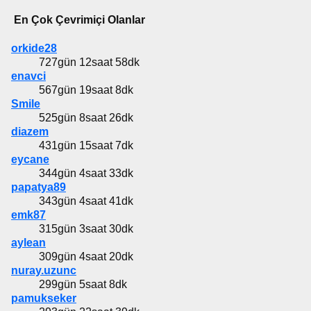
En Çok Çevrimiçi Olanlar
orkide28
727gün 12saat 58dk
enavci
567gün 19saat 8dk
Smile
525gün 8saat 26dk
diazem
431gün 15saat 7dk
eycane
344gün 4saat 33dk
papatya89
343gün 4saat 41dk
emk87
315gün 3saat 30dk
aylean
309gün 4saat 20dk
nuray.uzunc
299gün 5saat 8dk
pamukseker