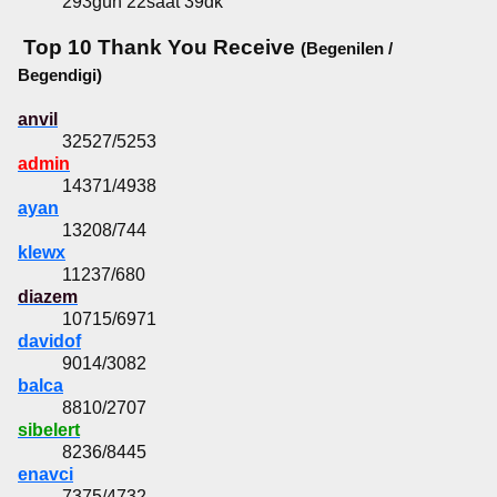
293gün 22saat 39dk
Top 10 Thank You Receive
(Begenilen /
Begendigi)
anvil
32527/5253
admin
14371/4938
ayan
13208/744
klewx
11237/680
diazem
10715/6971
davidof
9014/3082
balca
8810/2707
sibelert
8236/8445
enavci
7375/4732