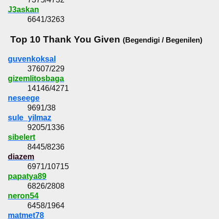
J3askan
6641/3263
Top 10 Thank You Given
(Begendigi / Begenilen)
guvenkoksal
37607/229
gizemlitosbaga
14146/4271
neseege
9691/38
sule_yilmaz
9205/1336
sibelert
8445/8236
diazem
6971/10715
papatya89
6826/2808
neron54
6458/1964
matmet78