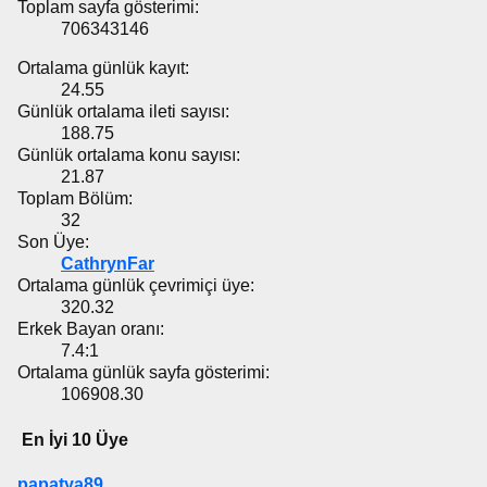
Toplam sayfa gösterimi:
706343146
Ortalama günlük kayıt:
24.55
Günlük ortalama ileti sayısı:
188.75
Günlük ortalama konu sayısı:
21.87
Toplam Bölüm:
32
Son Üye:
CathrynFar
Ortalama günlük çevrimiçi üye:
320.32
Erkek Bayan oranı:
7.4:1
Ortalama günlük sayfa gösterimi:
106908.30
En İyi 10 Üye
papatya89