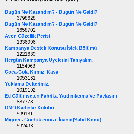
Bugün Ne Kazandım? - Bugün Ne Geldi?
3798628
Bugün Ne Kazandım? - Bugün Ne Geldi?
1658702
Avon Güzellik Perisi
1336996
Kampanya Destek Konusu İstek Bölümü
1221639
Hergün Kampanya Üyelerini Tanıyalım.
1154968
Coca-Cola Kırmızı Kasa
1053131
Yoklama Defterimiz.
1019192
Eti Gülümseten Fabrika Yardımlaşma Ve Paylaşım
887778
OMO Kadınlar Kulübü
599131
Migros - Gördüklerinize İnanın(Sabit Konu)
592493