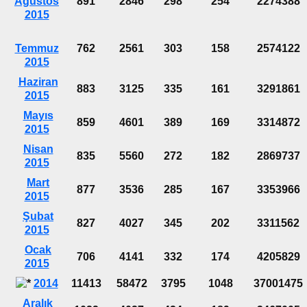
Ağustos
891
2846
298
254
2274388
2015
Temmuz
762
2561
303
158
2574122
2015
Haziran
883
3125
335
161
3291861
2015
Mayıs
859
4601
389
169
3314872
2015
Nisan
835
5560
272
182
2869737
2015
Mart
877
3536
285
167
3353966
2015
Şubat
827
4027
345
202
3311562
2015
Ocak
706
4141
332
174
4205829
2015
2014
11413
58472
3795
1048
37001475
Aralık