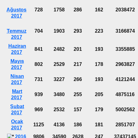
Ağustos
728
1758
286
162
2038472
2017
Temmuz
704
1903
293
223
3166874
2017
Haziran
841
2482
201
193
3355885
2017
Mayıs
802
2529
217
178
2963827
2017
Nisan
731
3227
266
193
4121244
2017
Mart
939
3480
255
205
4875116
2017
Şubat
969
2532
157
179
5002562
2017
Ocak
1125
4136
186
181
2851707
2017
2016
9806
34590
2628
247
37437145