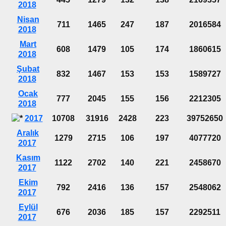
2018
Nisan
711
1465
247
187
2016584
2018
Mart
608
1479
105
174
1860615
2018
Şubat
832
1467
153
153
1589727
2018
Ocak
777
2045
155
156
2212305
2018
2017
10708
31916
2428
223
39752650
Aralık
1279
2715
106
197
4077720
2017
Kasım
1122
2702
140
221
2458670
2017
Ekim
792
2416
136
157
2548062
2017
Eylül
676
2036
185
157
2292511
2017