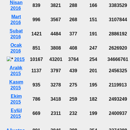
Nisan
839
3821
288
166
3383529
2016
Mart
996
3567
268
151
3107844
2016
Şubat
1421
4484
377
191
2886192
2016
Ocak
851
3808
408
247
2626920
2016
2015
10167
43201
3764
254
34666761
Aralık
1137
3797
439
201
2456325
2015
Kasım
935
3278
275
195
2119913
2015
Ekim
786
3418
259
182
2493249
2015
Eylül
669
2311
232
199
2400937
2015