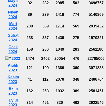
Mayıs
92
282
2985
503
3696757
2024
Nisan
89
239
1419
774
5140869
2024
Mart
280
389
1714
569
2935432
2024
Şubat
238
337
1439
275
1570321
2024
Ocak
158
286
1049
283
2561180
2024
2023
1474
2402
20054
476
22705006
Aralık
121
199
1389
360
3071835
2023
Kasım
41
112
2070
348
2406764
2023
Ekim
162
263
1032
389
2581451
2023
Eylül
314
451
820
462
2922546
2023