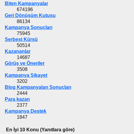
Biten Kampanyalar
674196
Geri Dönüşüm Kutusu
86134
Kampanya Sonuçları
75945
Serbest Kürsü
50514
Kazananlar
14687
Görüş ve Öneriler
3508
Kampanya Şikayet
3202
Blog Kampanyaları Sonuçları
2444
Para kazan
2377
Kampanya Destek
1847
En İyi 10 Konu (Yanıtlara göre)