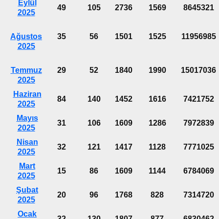
Eylül
49
105
2736
1569
8645321
2025
Ağustos
35
56
1501
1525
11956985
2025
Temmuz
29
52
1840
1990
15017036
2025
Haziran
84
140
1452
1616
7421752
2025
Mayıs
31
106
1609
1286
7972839
2025
Nisan
32
121
1417
1128
7771025
2025
Mart
15
86
1609
1144
6784069
2025
Şubat
20
96
1768
828
7314720
2025
Ocak
32
130
1807
877
6830462