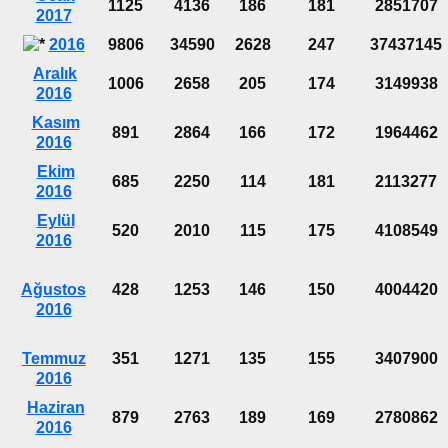
1125
4136
186
181
2851707
2017
2016
9806
34590
2628
247
37437145
Aralık
1006
2658
205
174
3149938
2016
Kasım
891
2864
166
172
1964462
2016
Ekim
685
2250
114
181
2113277
2016
Eylül
520
2010
115
175
4108549
2016
Ağustos
428
1253
146
150
4004420
2016
Temmuz
351
1271
135
155
3407900
2016
Haziran
879
2763
189
169
2780862
2016