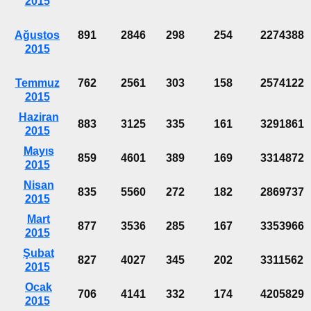
2015
Ağustos
891
2846
298
254
2274388
2015
Temmuz
762
2561
303
158
2574122
2015
Haziran
883
3125
335
161
3291861
2015
Mayıs
859
4601
389
169
3314872
2015
Nisan
835
5560
272
182
2869737
2015
Mart
877
3536
285
167
3353966
2015
Şubat
827
4027
345
202
3311562
2015
Ocak
706
4141
332
174
4205829
2015