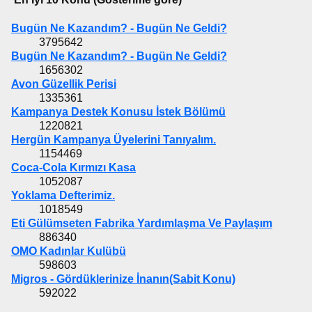
Bugün Ne Kazandım? - Bugün Ne Geldi?
3795642
Bugün Ne Kazandım? - Bugün Ne Geldi?
1656302
Avon Güzellik Perisi
1335361
Kampanya Destek Konusu İstek Bölümü
1220821
Hergün Kampanya Üyelerini Tanıyalım.
1154469
Coca-Cola Kırmızı Kasa
1052087
Yoklama Defterimiz.
1018549
Eti Gülümseten Fabrika Yardımlaşma Ve Paylaşım
886340
OMO Kadınlar Kulübü
598603
Migros - Gördüklerinize İnanın(Sabit Konu)
592022