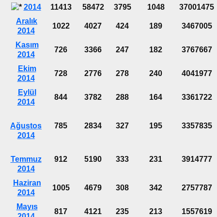
2014
11413
58472
3795
1048
37001475
Aralık
1022
4027
424
189
3467005
2014
Kasım
726
3366
247
182
3767667
2014
Ekim
728
2776
278
240
4041977
2014
Eylül
844
3782
288
164
3361722
2014
Ağustos
785
2834
327
195
3357835
2014
Temmuz
912
5190
333
231
3914777
2014
Haziran
1005
4679
308
342
2757787
2014
Mayıs
817
4121
235
213
1557619
2014