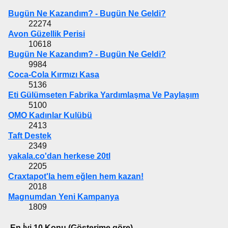
Bugün Ne Kazandım? - Bugün Ne Geldi?
22274
Avon Güzellik Perisi
10618
Bugün Ne Kazandım? - Bugün Ne Geldi?
9984
Coca-Cola Kırmızı Kasa
5136
Eti Gülümseten Fabrika Yardımlaşma Ve Paylaşım
5100
OMO Kadınlar Kulübü
2413
Taft Destek
2349
yakala.co'dan herkese 20tl
2205
Craxtapot'la hem eğlen hem kazan!
2018
Magnumdan Yeni Kampanya
1809
En İyi 10 Konu (Gösterime göre)