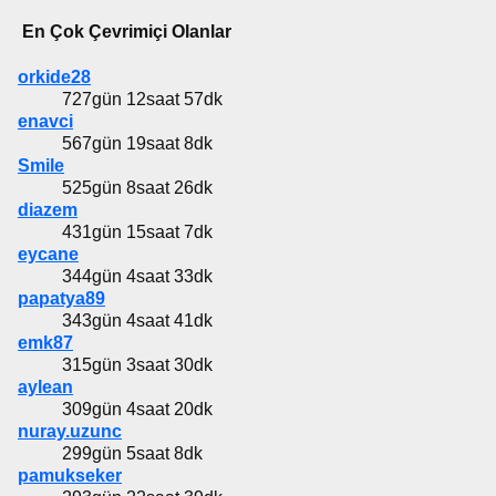
En Çok Çevrimiçi Olanlar
orkide28
727gün 12saat 57dk
enavci
567gün 19saat 8dk
Smile
525gün 8saat 26dk
diazem
431gün 15saat 7dk
eycane
344gün 4saat 33dk
papatya89
343gün 4saat 41dk
emk87
315gün 3saat 30dk
aylean
309gün 4saat 20dk
nuray.uzunc
299gün 5saat 8dk
pamukseker