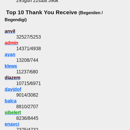
293gün 22saat 39dk
Top 10 Thank You Receive
(Begenilen /
Begendigi)
anvil
32527/5253
admin
14371/4938
ayan
13208/744
klewx
11237/680
diazem
10715/6971
davidof
9014/3082
balca
8810/2707
sibelert
8236/8445
enavci
7375/4732