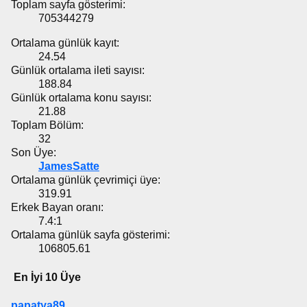
Toplam sayfa gösterimi:
705344279
Ortalama günlük kayıt:
24.54
Günlük ortalama ileti sayısı:
188.84
Günlük ortalama konu sayısı:
21.88
Toplam Bölüm:
32
Son Üye:
JamesSatte
Ortalama günlük çevrimiçi üye:
319.91
Erkek Bayan oranı:
7.4:1
Ortalama günlük sayfa gösterimi:
106805.61
En İyi 10 Üye
papatya89