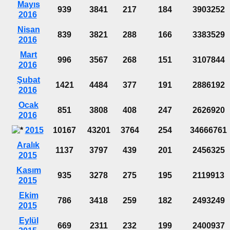
Mayıs
939
3841
217
184
3903252
2016
Nisan
839
3821
288
166
3383529
2016
Mart
996
3567
268
151
3107844
2016
Şubat
1421
4484
377
191
2886192
2016
Ocak
851
3808
408
247
2626920
2016
2015
10167
43201
3764
254
34666761
Aralık
1137
3797
439
201
2456325
2015
Kasım
935
3278
275
195
2119913
2015
Ekim
786
3418
259
182
2493249
2015
Eylül
669
2311
232
199
2400937