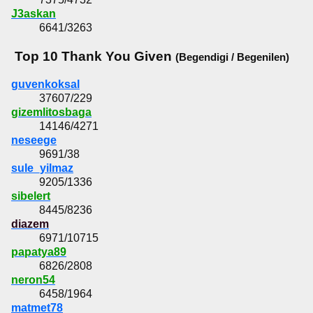
J3askan
6641/3263
Top 10 Thank You Given
(Begendigi / Begenilen)
guvenkoksal
37607/229
gizemlitosbaga
14146/4271
neseege
9691/38
sule_yilmaz
9205/1336
sibelert
8445/8236
diazem
6971/10715
papatya89
6826/2808
neron54
6458/1964
matmet78