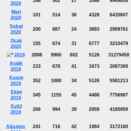
166
502
27
1086
9949650
2020
Mart
101
514
36
4328
6435607
2020
Şubat
200
687
24
3893
2908761
2020
Ocak
155
674
31
6777
3210479
2020
2019
2898
9960
602
5126
31279450
Aralık
233
678
41
1673
2087300
2019
Kasım
352
1080
34
5126
5581213
2019
Ekim
345
1155
45
4486
7756987
2019
Eylül
266
994
39
2959
4185959
2019
Ağustos
241
716
42
1984
3172160