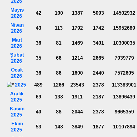
2026
Mayıs
42
100
1387
5093
14502932
2026
Nisan
43
113
1792
1742
15952689
2026
Mart
36
81
1469
3401
10300035
2026
Şubat
35
66
1214
2665
7939779
2026
Ocak
36
86
1600
2440
7572605
2026
2025
489
1266
23543
2378
113383901
Aralık
69
138
1911
2187
13896439
2025
Kasım
40
88
2044
2378
9665359
2025
Ekim
53
148
3849
1877
10107894
2025