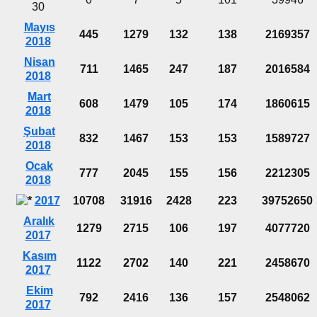
30
Mayıs
445
1279
132
138
2169357
2018
Nisan
711
1465
247
187
2016584
2018
Mart
608
1479
105
174
1860615
2018
Şubat
832
1467
153
153
1589727
2018
Ocak
777
2045
155
156
2212305
2018
2017
10708
31916
2428
223
39752650
Aralık
1279
2715
106
197
4077720
2017
Kasım
1122
2702
140
221
2458670
2017
Ekim
792
2416
136
157
2548062
2017