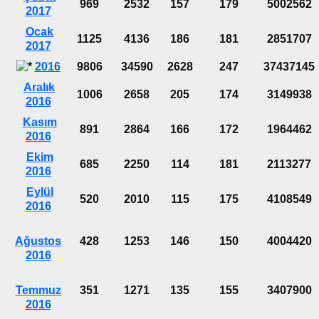
969
2532
157
179
5002562
2017
Ocak
1125
4136
186
181
2851707
2017
2016
9806
34590
2628
247
37437145
Aralık
1006
2658
205
174
3149938
2016
Kasım
891
2864
166
172
1964462
2016
Ekim
685
2250
114
181
2113277
2016
Eylül
520
2010
115
175
4108549
2016
Ağustos
428
1253
146
150
4004420
2016
Temmuz
351
1271
135
155
3407900
2016