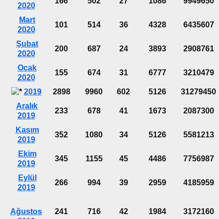
166
502
27
1086
9949650
2020
Mart
101
514
36
4328
6435607
2020
Şubat
200
687
24
3893
2908761
2020
Ocak
155
674
31
6777
3210479
2020
2019
2898
9960
602
5126
31279450
Aralık
233
678
41
1673
2087300
2019
Kasım
352
1080
34
5126
5581213
2019
Ekim
345
1155
45
4486
7756987
2019
Eylül
266
994
39
2959
4185959
2019
Ağustos
241
716
42
1984
3172160