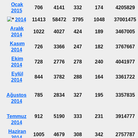
Ocak
706
4141
332
174
4205829
2015
2014
11413
58472
3795
1048
37001475
Aralık
1022
4027
424
189
3467005
2014
Kasım
726
3366
247
182
3767667
2014
Ekim
728
2776
278
240
4041977
2014
Eylül
844
3782
288
164
3361722
2014
Ağustos
785
2834
327
195
3357835
2014
Temmuz
912
5190
333
231
3914777
2014
Haziran
1005
4679
308
342
2757787
2014