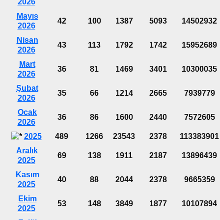
2026
Mayıs
42
100
1387
5093
14502932
2026
Nisan
43
113
1792
1742
15952689
2026
Mart
36
81
1469
3401
10300035
2026
Şubat
35
66
1214
2665
7939779
2026
Ocak
36
86
1600
2440
7572605
2026
2025
489
1266
23543
2378
113383901
Aralık
69
138
1911
2187
13896439
2025
Kasım
40
88
2044
2378
9665359
2025
Ekim
53
148
3849
1877
10107894
2025