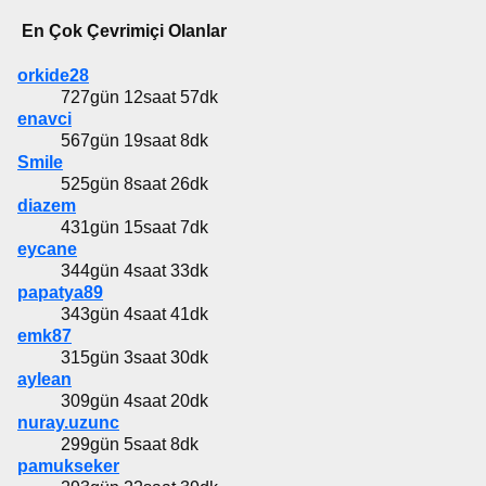
En Çok Çevrimiçi Olanlar
orkide28
727gün 12saat 57dk
enavci
567gün 19saat 8dk
Smile
525gün 8saat 26dk
diazem
431gün 15saat 7dk
eycane
344gün 4saat 33dk
papatya89
343gün 4saat 41dk
emk87
315gün 3saat 30dk
aylean
309gün 4saat 20dk
nuray.uzunc
299gün 5saat 8dk
pamukseker