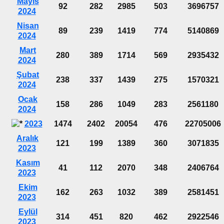
Mayıs
92
282
2985
503
3696757
2024
Nisan
89
239
1419
774
5140869
2024
Mart
280
389
1714
569
2935432
2024
Şubat
238
337
1439
275
1570321
2024
Ocak
158
286
1049
283
2561180
2024
2023
1474
2402
20054
476
22705006
Aralık
121
199
1389
360
3071835
2023
Kasım
41
112
2070
348
2406764
2023
Ekim
162
263
1032
389
2581451
2023
Eylül
314
451
820
462
2922546
2023