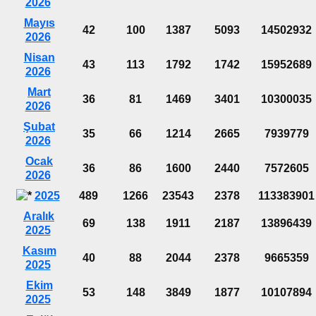
2026
Mayıs
42
100
1387
5093
14502932
2026
Nisan
43
113
1792
1742
15952689
2026
Mart
36
81
1469
3401
10300035
2026
Şubat
35
66
1214
2665
7939779
2026
Ocak
36
86
1600
2440
7572605
2026
2025
489
1266
23543
2378
113383901
Aralık
69
138
1911
2187
13896439
2025
Kasım
40
88
2044
2378
9665359
2025
Ekim
53
148
3849
1877
10107894
2025