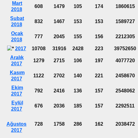
Mart
608
1479
105
174
1860615
2018
Şubat
832
1467
153
153
1589727
2018
Ocak
777
2045
155
156
2212305
2018
2017
10708
31916
2428
223
39752650
Aralık
1279
2715
106
197
4077720
2017
Kasım
1122
2702
140
221
2458670
2017
Ekim
792
2416
136
157
2548062
2017
Eylül
676
2036
185
157
2292511
2017
Ağustos
728
1758
286
162
2038472
2017