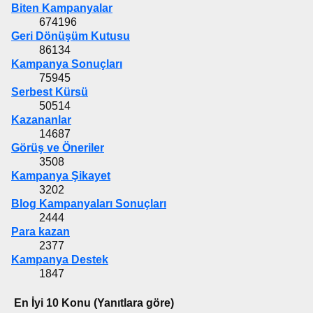
Biten Kampanyalar
674196
Geri Dönüşüm Kutusu
86134
Kampanya Sonuçları
75945
Serbest Kürsü
50514
Kazananlar
14687
Görüş ve Öneriler
3508
Kampanya Şikayet
3202
Blog Kampanyaları Sonuçları
2444
Para kazan
2377
Kampanya Destek
1847
En İyi 10 Konu (Yanıtlara göre)