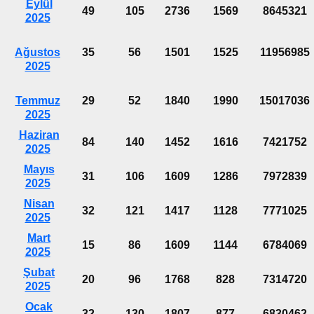
Eylül
49
105
2736
1569
8645321
2025
Ağustos
35
56
1501
1525
11956985
2025
Temmuz
29
52
1840
1990
15017036
2025
Haziran
84
140
1452
1616
7421752
2025
Mayıs
31
106
1609
1286
7972839
2025
Nisan
32
121
1417
1128
7771025
2025
Mart
15
86
1609
1144
6784069
2025
Şubat
20
96
1768
828
7314720
2025
Ocak
32
130
1807
877
6830462