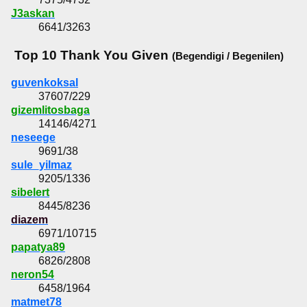
J3askan
6641/3263
Top 10 Thank You Given
(Begendigi / Begenilen)
guvenkoksal
37607/229
gizemlitosbaga
14146/4271
neseege
9691/38
sule_yilmaz
9205/1336
sibelert
8445/8236
diazem
6971/10715
papatya89
6826/2808
neron54
6458/1964
matmet78