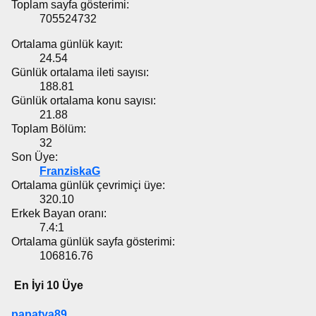
Toplam sayfa gösterimi:
705524732
Ortalama günlük kayıt:
24.54
Günlük ortalama ileti sayısı:
188.81
Günlük ortalama konu sayısı:
21.88
Toplam Bölüm:
32
Son Üye:
FranziskaG
Ortalama günlük çevrimiçi üye:
320.10
Erkek Bayan oranı:
7.4:1
Ortalama günlük sayfa gösterimi:
106816.76
En İyi 10 Üye
papatya89