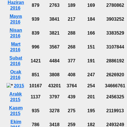
Haziran
879
2763
189
169
2780862
2016
Mayıs
939
3841
217
184
3903252
2016
Nisan
839
3821
288
166
3383529
2016
Mart
996
3567
268
151
3107844
2016
Şubat
1421
4484
377
191
2886192
2016
Ocak
851
3808
408
247
2626920
2016
2015
10167
43201
3764
254
34666761
Aralık
1137
3797
439
201
2456325
2015
Kasım
935
3278
275
195
2119913
2015
Ekim
786
3418
259
182
2493249