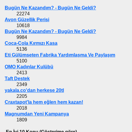
Bugün Ne Kazandım? - Bugün Ne Geldi?
22274
Avon Güzellik Perisi
10618
Bugün Ne Kazandım? - Bugün Ne Geldi?
9984
Coca-Cola Kırmızı Kasa
5136
Eti Gülümseten Fabrika Yardımlaşma Ve Paylaşım
5100
OMO Kadınlar Kulübü
2413
Taft Destek
2349
yakala.co'dan herkese 20tl
2205
Craxtapot'la hem eğlen hem kazan!
2018
Magnumdan Yeni Kampanya
1809
En İyi 10 Konu (Gösterime göre)