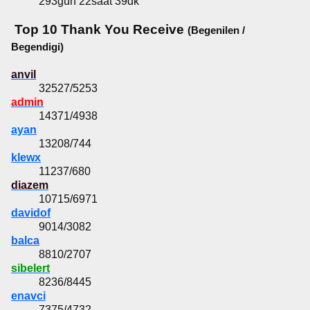
293gün 22saat 39dk
Top 10 Thank You Receive
(Begenilen /
Begendigi)
anvil
32527/5253
admin
14371/4938
ayan
13208/744
klewx
11237/680
diazem
10715/6971
davidof
9014/3082
balca
8810/2707
sibelert
8236/8445
enavci
7375/4732