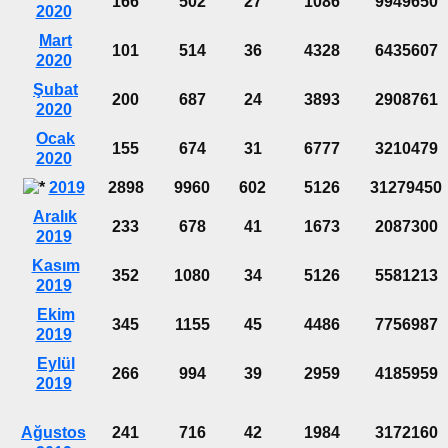
166
502
27
1086
9949650
2020
Mart
101
514
36
4328
6435607
2020
Şubat
200
687
24
3893
2908761
2020
Ocak
155
674
31
6777
3210479
2020
2019
2898
9960
602
5126
31279450
Aralık
233
678
41
1673
2087300
2019
Kasım
352
1080
34
5126
5581213
2019
Ekim
345
1155
45
4486
7756987
2019
Eylül
266
994
39
2959
4185959
2019
Ağustos
241
716
42
1984
3172160