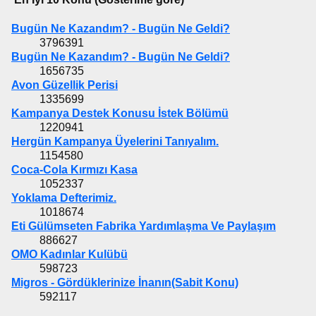
Bugün Ne Kazandım? - Bugün Ne Geldi?
3796391
Bugün Ne Kazandım? - Bugün Ne Geldi?
1656735
Avon Güzellik Perisi
1335699
Kampanya Destek Konusu İstek Bölümü
1220941
Hergün Kampanya Üyelerini Tanıyalım.
1154580
Coca-Cola Kırmızı Kasa
1052337
Yoklama Defterimiz.
1018674
Eti Gülümseten Fabrika Yardımlaşma Ve Paylaşım
886627
OMO Kadınlar Kulübü
598723
Migros - Gördüklerinize İnanın(Sabit Konu)
592117