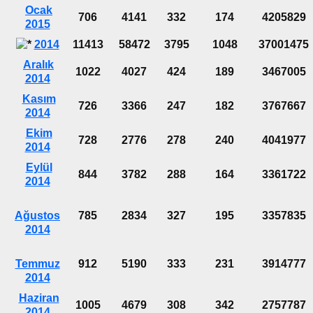
Ocak
706
4141
332
174
4205829
2015
2014
11413
58472
3795
1048
37001475
Aralık
1022
4027
424
189
3467005
2014
Kasım
726
3366
247
182
3767667
2014
Ekim
728
2776
278
240
4041977
2014
Eylül
844
3782
288
164
3361722
2014
Ağustos
785
2834
327
195
3357835
2014
Temmuz
912
5190
333
231
3914777
2014
Haziran
1005
4679
308
342
2757787
2014