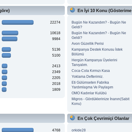
göre)
En İyi 10 Konu (Gösterime
22274
Bugün Ne Kazandım? - Bugün Ne
Geldi?
10618
Bugün Ne Kazandım? - Bugün Ne
Geldi?
9984
Avon Güzellik Perisi
5136
Kampanya Destek Konusu İstek
Bölümü
5100
Hergün Kampanya Üyelerini
Tanıyalım.
2413
Coca-Cola Kırmızı Kasa
2349
Yoklama Defterimiz.
2205
Eti Gülümseten Fabrika
2018
Yardımlaşma Ve Paylaşım
1809
OMO Kadınlar Kulübü
Migros - Gördüklerinize İnanın(Sabit
Konu)
En Çok Çevrimiçi Olanlar
4768
orkide28