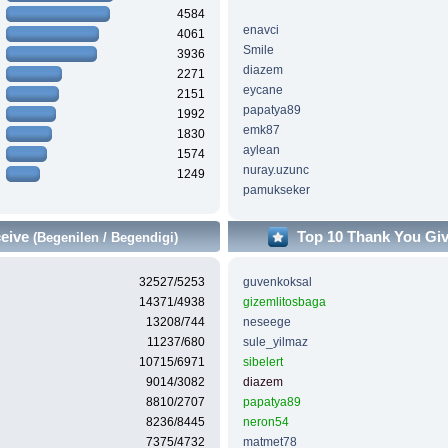
4584
enavci
4061
Smile
3936
diazem
2271
eycane
2151
papatya89
1992
emk87
1830
aylean
1574
nuray.uzunc
1249
pamukseker
ceive
Top 10 Thank You Gi
(Begenilen / Begendigi)
32527/5253
guvenkoksal
14371/4938
gizemlitosbaga
13208/744
neseege
11237/680
sule_yilmaz
10715/6971
sibelert
9014/3082
diazem
8810/2707
papatya89
8236/8445
neron54
7375/4732
matmet78