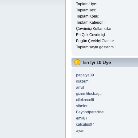
Toplam Üye:
Toplam İleti:
Toplam Konu:
Toplam Kategori:
Çevrimiçi Kullanıcılar:
En Çok Çevrimiçi:
Bugün Çeviriçi Olanlar:
Toplam sayfa gösterimi:
En İyi 10 Üye
papatya89
diazem
anvil
gizemlitosbaga
cilekrecelii
sibelert
Beyondparadise
emk87
calculus07
ayan