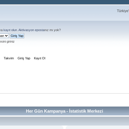
Türkiye
ya
kayıt olun
.
Aktivasyon eposta
nız mı yok?
sini giriniz
m
Takvim
Giriş Yap
Kayıt Ol
Her Gün Kampanya - İstatistik Merkezi