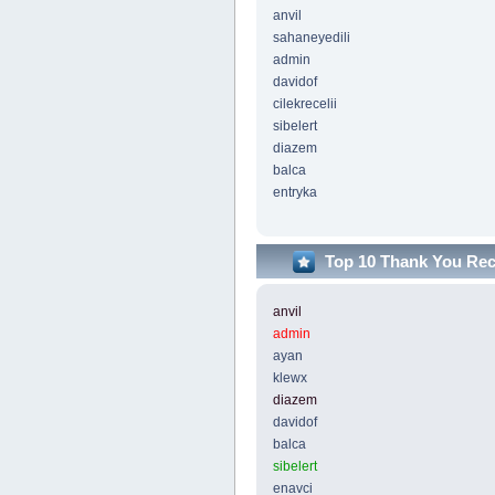
anvil
sahaneyedili
admin
davidof
cilekrecelii
sibelert
diazem
balca
entryka
Top 10 Thank You Re
anvil
admin
ayan
klewx
diazem
davidof
balca
sibelert
enavci