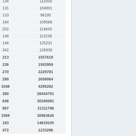
134
111058
131
104001
133
96195
184
109588
202
114643
148
113238
146
125231
342
126939
213
1557619
236
1593959
270
2229781
290
2656064
1048
4295282
280
28444791
646
30340081
907
31311796
1569
30963626
183
14619105
472
1233296