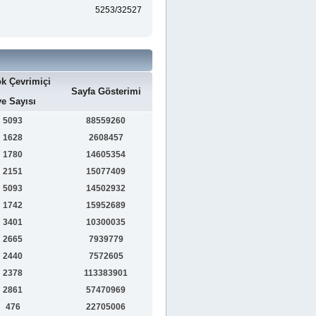
5253/32527
k Çevrimiçi
Sayfa Gösterimi
e Sayısı
5093
88559260
1628
2608457
1780
14605354
2151
15077409
5093
14502932
1742
15952689
3401
10300035
2665
7939779
2440
7572605
2378
113383901
2861
57470969
476
22705006