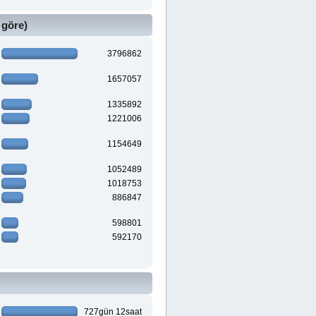
 göre)
3796862
1657057
1335892
1221006
1154649
1052489
1018753
886847
598801
592170
727gün 12saat