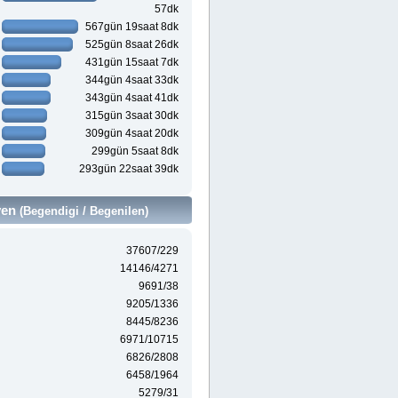
57dk
567gün 19saat 8dk
525gün 8saat 26dk
431gün 15saat 7dk
344gün 4saat 33dk
343gün 4saat 41dk
315gün 3saat 30dk
309gün 4saat 20dk
299gün 5saat 8dk
293gün 22saat 39dk
ven
(Begendigi / Begenilen)
37607/229
14146/4271
9691/38
9205/1336
8445/8236
6971/10715
6826/2808
6458/1964
5279/31