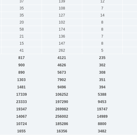
37
139
12
35
108
7
35
127
14
20
102
8
58
174
8
21
136
7
15
147
8
41
262
5
817
4121
235
900
4626
302
890
5673
308
1303
7902
351
1481
9496
394
17339
106252
5388
23333
197290
9453
19347
269982
19747
14067
256002
14989
10724
185286
8800
1655
16356
3482