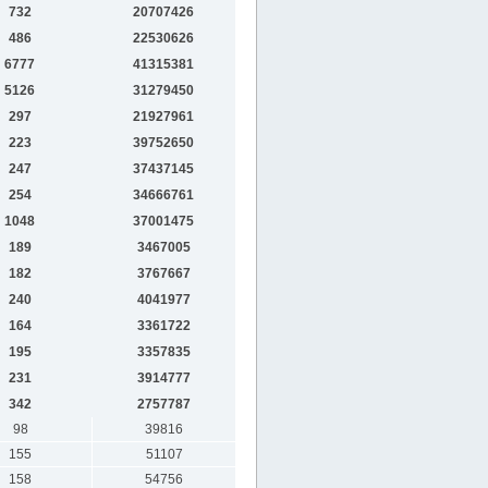
732
20707426
486
22530626
6777
41315381
5126
31279450
297
21927961
223
39752650
247
37437145
254
34666761
1048
37001475
189
3467005
182
3767667
240
4041977
164
3361722
195
3357835
231
3914777
342
2757787
98
39816
155
51107
158
54756