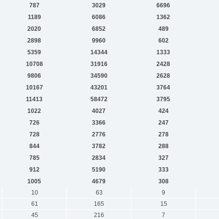
787
3029
6696
1189
6086
1362
2020
6852
489
2898
9960
602
5359
14344
1333
10708
31916
2428
9806
34590
2628
10167
43201
3764
11413
58472
3795
1022
4027
424
726
3366
247
728
2776
278
844
3782
288
785
2834
327
912
5190
333
1005
4679
308
10
63
9
61
165
15
45
216
7