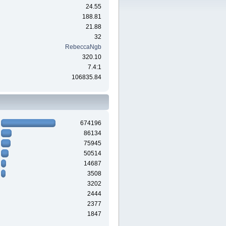
24.55
188.81
21.88
32
RebeccaNgb
320.10
7.4:1
106835.84
674196
86134
75945
50514
14687
3508
3202
2444
2377
1847