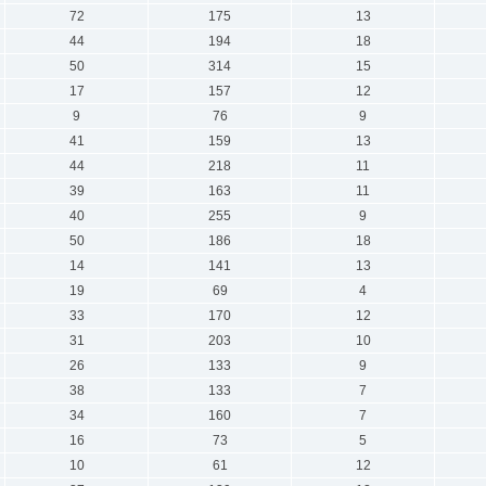
72
175
13
44
194
18
50
314
15
17
157
12
9
76
9
41
159
13
44
218
11
39
163
11
40
255
9
50
186
18
14
141
13
19
69
4
33
170
12
31
203
10
26
133
9
38
133
7
34
160
7
16
73
5
10
61
12