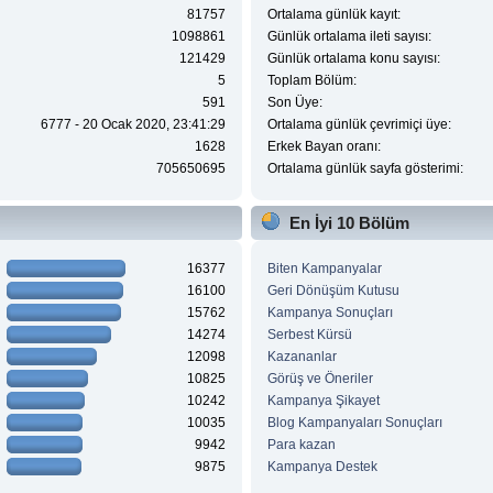
81757
Ortalama günlük kayıt:
1098861
Günlük ortalama ileti sayısı:
121429
Günlük ortalama konu sayısı:
5
Toplam Bölüm:
591
Son Üye:
6777 - 20 Ocak 2020, 23:41:29
Ortalama günlük çevrimiçi üye:
1628
Erkek Bayan oranı:
705650695
Ortalama günlük sayfa gösterimi:
En İyi 10 Bölüm
16377
Biten Kampanyalar
16100
Geri Dönüşüm Kutusu
15762
Kampanya Sonuçları
14274
Serbest Kürsü
12098
Kazananlar
10825
Görüş ve Öneriler
10242
Kampanya Şikayet
10035
Blog Kampanyaları Sonuçları
9942
Para kazan
9875
Kampanya Destek