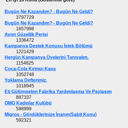
Bugün Ne Kazandım? - Bugün Ne Geldi?
3797729
Bugün Ne Kazandım? - Bugün Ne Geldi?
1657998
Avon Güzellik Perisi
1336472
Kampanya Destek Konusu İstek Bölümü
1221429
Hergün Kampanya Üyelerini Tanıyalım.
1154825
Coca-Cola Kırmızı Kasa
1052748
Yoklama Defterimiz.
1018945
Eti Gülümseten Fabrika Yardımlaşma Ve Paylaşım
887337
OMO Kadınlar Kulübü
598999
Migros - Gördüklerinize İnanın(Sabit Konu)
592321