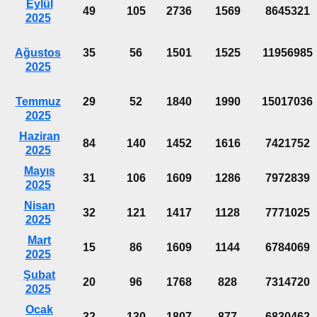
Eylül
49
105
2736
1569
8645321
2025
Ağustos
35
56
1501
1525
11956985
2025
Temmuz
29
52
1840
1990
15017036
2025
Haziran
84
140
1452
1616
7421752
2025
Mayıs
31
106
1609
1286
7972839
2025
Nisan
32
121
1417
1128
7771025
2025
Mart
15
86
1609
1144
6784069
2025
Şubat
20
96
1768
828
7314720
2025
Ocak
32
130
1807
877
6830462