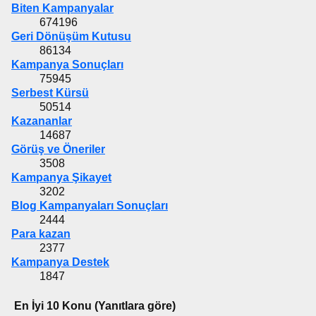
Biten Kampanyalar
674196
Geri Dönüşüm Kutusu
86134
Kampanya Sonuçları
75945
Serbest Kürsü
50514
Kazananlar
14687
Görüş ve Öneriler
3508
Kampanya Şikayet
3202
Blog Kampanyaları Sonuçları
2444
Para kazan
2377
Kampanya Destek
1847
En İyi 10 Konu (Yanıtlara göre)