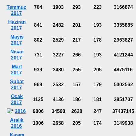
Temmuz
704
1903
293
223
3166874
2017
Haziran
841
2482
201
193
3355885
2017
Mayıs
802
2529
217
178
2963827
2017
Nisan
731
3227
266
193
4121244
2017
Mart
939
3480
255
205
4875116
2017
Şubat
969
2532
157
179
5002562
2017
Ocak
1125
4136
186
181
2851707
2017
2016
9806
34590
2628
247
37437145
Aralık
1006
2658
205
174
3149938
2016
Kasım