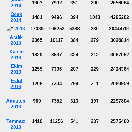
1303
7902
351
290
2656064
2014
Ocak
1481
9496
394
1048
4295282
2014
2013
17339
106252
5388
280
28444791
Aralık
2365
10117
384
279
3026814
2013
Kasım
1829
8537
324
212
3067052
2013
Ekim
1255
7306
287
229
2424364
2013
Eylül
1208
7304
294
211
2080959
2013
Ağustos
989
7352
313
197
2297804
2013
Temmuz
1410
11256
541
237
2575400
2013