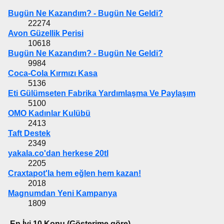
Bugün Ne Kazandım? - Bugün Ne Geldi?
22274
Avon Güzellik Perisi
10618
Bugün Ne Kazandım? - Bugün Ne Geldi?
9984
Coca-Cola Kırmızı Kasa
5136
Eti Gülümseten Fabrika Yardımlaşma Ve Paylaşım
5100
OMO Kadınlar Kulübü
2413
Taft Destek
2349
yakala.co'dan herkese 20tl
2205
Craxtapot'la hem eğlen hem kazan!
2018
Magnumdan Yeni Kampanya
1809
En İyi 10 Konu (Gösterime göre)