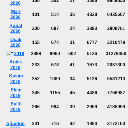
166
502
27
1086
9949650
2020
Mart
101
514
36
4328
6435607
2020
Şubat
200
687
24
3893
2908761
2020
Ocak
155
674
31
6777
3210479
2020
2019
2898
9960
602
5126
31279450
Aralık
233
678
41
1673
2087300
2019
Kasım
352
1080
34
5126
5581213
2019
Ekim
345
1155
45
4486
7756987
2019
Eylül
266
994
39
2959
4185959
2019
Ağustos
241
716
42
1984
3172160