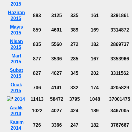
2015
Haziran
883
3125
335
161
3291861
2015
Mayıs
859
4601
389
169
3314872
2015
Nisan
835
5560
272
182
2869737
2015
Mart
877
3536
285
167
3353966
2015
Şubat
827
4027
345
202
3311562
2015
Ocak
706
4141
332
174
4205829
2015
2014
11413
58472
3795
1048
37001475
Aralık
1022
4027
424
189
3467005
2014
Kasım
726
3366
247
182
3767667
2014