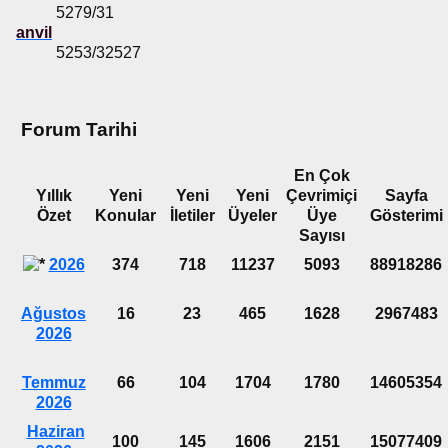
5279/31
anvil
5253/32527
Forum Tarihi
En Çok
Yıllık
Yeni
Yeni
Yeni
Çevrimiçi
Sayfa
Özet
Konular
İletiler
Üyeler
Üye
Gösterimi
Sayısı
2026
374
718
11237
5093
88918286
Ağustos
16
23
465
1628
2967483
2026
Temmuz
66
104
1704
1780
14605354
2026
Haziran
100
145
1606
2151
15077409