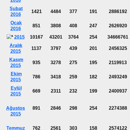
2016
Şubat
1421
4484
377
191
2886192
2016
Ocak
851
3808
408
247
2626920
2016
2015
10167
43201
3764
254
34666761
Aralık
1137
3797
439
201
2456325
2015
Kasım
935
3278
275
195
2119913
2015
Ekim
786
3418
259
182
2493249
2015
Eylül
669
2311
232
199
2400937
2015
Ağustos
891
2846
298
254
2274388
2015
Temmuz
762
2561
303
158
2574122