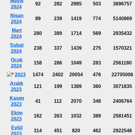
Mayıs
92
282
2985
503
3696757
2024
Nisan
89
239
1419
774
5140869
2024
Mart
280
389
1714
569
2935432
2024
Şubat
238
337
1439
275
1570321
2024
Ocak
158
286
1049
283
2561180
2024
2023
1474
2402
20054
476
22705006
Aralık
121
199
1389
360
3071835
2023
Kasım
41
112
2070
348
2406764
2023
Ekim
162
263
1032
389
2581451
2023
Eylül
314
451
820
462
2922546
2023