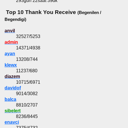
293gün 22saat 39dk
Top 10 Thank You Receive
(Begenilen /
Begendigi)
anvil
32527/5253
admin
14371/4938
ayan
13208/744
klewx
11237/680
diazem
10715/6971
davidof
9014/3082
balca
8810/2707
sibelert
8236/8445
enavci
7375/4732