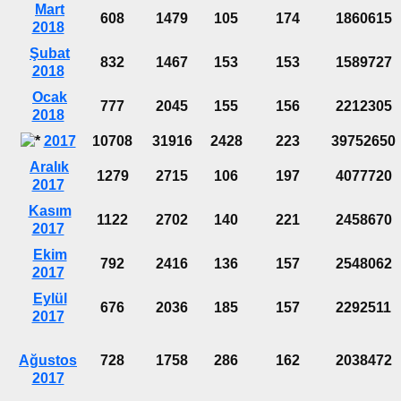
Mart
608
1479
105
174
1860615
2018
Şubat
832
1467
153
153
1589727
2018
Ocak
777
2045
155
156
2212305
2018
2017
10708
31916
2428
223
39752650
Aralık
1279
2715
106
197
4077720
2017
Kasım
1122
2702
140
221
2458670
2017
Ekim
792
2416
136
157
2548062
2017
Eylül
676
2036
185
157
2292511
2017
Ağustos
728
1758
286
162
2038472
2017