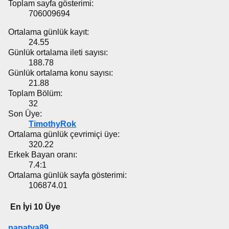
Toplam sayfa gösterimi:
706009694
Ortalama günlük kayıt:
24.55
Günlük ortalama ileti sayısı:
188.78
Günlük ortalama konu sayısı:
21.88
Toplam Bölüm:
32
Son Üye:
TimothyRok
Ortalama günlük çevrimiçi üye:
320.22
Erkek Bayan oranı:
7.4:1
Ortalama günlük sayfa gösterimi:
106874.01
En İyi 10 Üye
papatya89