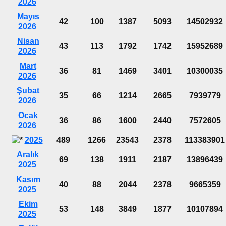
2026
Mayıs
42
100
1387
5093
14502932
2026
Nisan
43
113
1792
1742
15952689
2026
Mart
36
81
1469
3401
10300035
2026
Şubat
35
66
1214
2665
7939779
2026
Ocak
36
86
1600
2440
7572605
2026
2025
489
1266
23543
2378
113383901
Aralık
69
138
1911
2187
13896439
2025
Kasım
40
88
2044
2378
9665359
2025
Ekim
53
148
3849
1877
10107894
2025