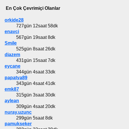
En Çok Çevrimiçi Olanlar
orkide28
727gün 12saat 58dk
enavci
567gün 19saat 8dk
Smile
525gün 8saat 26dk
diazem
431gün 15saat 7dk
eycane
344gün 4saat 33dk
papatya89
343gün 4saat 41dk
emk87
315gün 3saat 30dk
aylean
309gün 4saat 20dk
nuray.uzunc
299gün 5saat 8dk
pamukseker