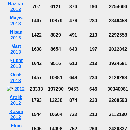
Haziran
707
6121
376
196
2254666
2013
Mayıs
1447
10879
476
280
2349458
2013
Nisan
1422
8829
491
213
2292558
2013
Mart
1608
8654
643
197
2022842
2013
Şubat
1642
9516
610
213
1924581
2013
Ocak
1457
10381
649
236
2128293
2013
2012
23333
197290
9453
646
30340081
Aralık
1793
12238
874
238
2208593
2012
Kasım
1544
10504
722
210
2113130
2012
Ekim
1506
14098
752
264
2420837