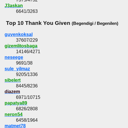
J3askan
6641/3263
Top 10 Thank You Given
(Begendigi / Begenilen)
guvenkoksal
37607/229
gizemlitosbaga
14146/4271
neseege
9691/38
sule_yilmaz
9205/1336
sibelert
8445/8236
diazem
6971/10715
papatya89
6826/2808
neron54
6458/1964
matmet78