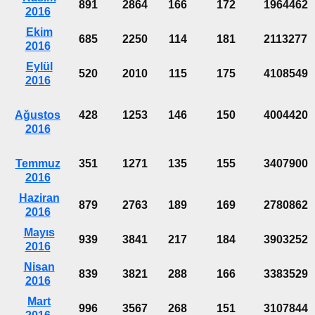
891
2864
166
172
1964462
2016
Ekim
685
2250
114
181
2113277
2016
Eylül
520
2010
115
175
4108549
2016
Ağustos
428
1253
146
150
4004420
2016
Temmuz
351
1271
135
155
3407900
2016
Haziran
879
2763
189
169
2780862
2016
Mayıs
939
3841
217
184
3903252
2016
Nisan
839
3821
288
166
3383529
2016
Mart
996
3567
268
151
3107844