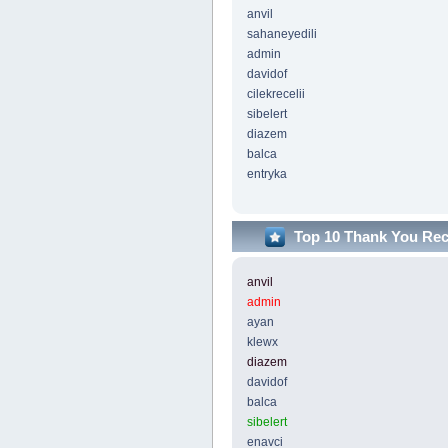
anvil
sahaneyedili
admin
davidof
cilekrecelii
sibelert
diazem
balca
entryka
Top 10 Thank You Re
anvil
admin
ayan
klewx
diazem
davidof
balca
sibelert
enavci