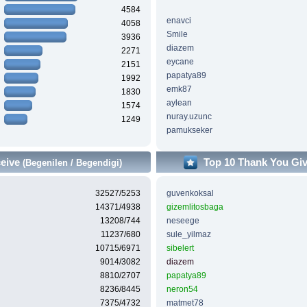
4584
enavci
4058
Smile
3936
diazem
2271
eycane
2151
papatya89
1992
emk87
1830
aylean
1574
nuray.uzunc
1249
pamukseker
ceive
Top 10 Thank You Gi
(Begenilen / Begendigi)
32527/5253
guvenkoksal
14371/4938
gizemlitosbaga
13208/744
neseege
11237/680
sule_yilmaz
10715/6971
sibelert
9014/3082
diazem
8810/2707
papatya89
8236/8445
neron54
7375/4732
matmet78