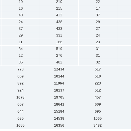
19
210
22
16
215
17
40
412
37
24
438
29
37
433
27
29
331
24
11
186
23
34
519
31
12
276
31
35
482
32
773
12434
517
659
10144
510
892
11064
223
924
18137
512
1078
19705
457
657
18641
609
644
15184
695
685
14538
1065
1655
16356
3482