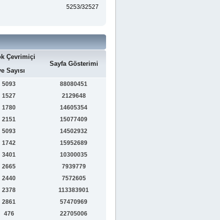
5253/32527
k Çevrimiçi
Sayfa Gösterimi
e Sayısı
5093
88080451
1527
2129648
1780
14605354
2151
15077409
5093
14502932
1742
15952689
3401
10300035
2665
7939779
2440
7572605
2378
113383901
2861
57470969
476
22705006