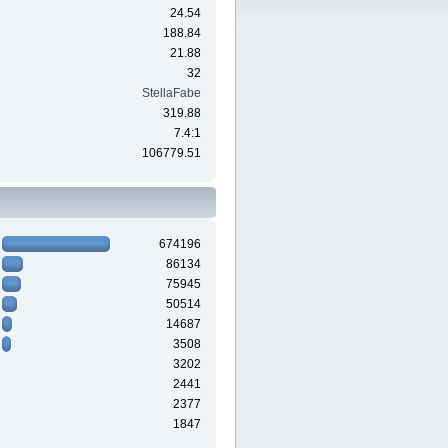
24.54
188.84
21.88
32
StellaFabe
319.88
7.4:1
106779.51
674196
86134
75945
50514
14687
3508
3202
2441
2377
1847