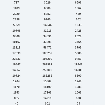
787
3029
6696
1189
6086
1362
2020
6852
489
2898
9960
602
5359
14344
1333
10708
31916
2428
9806
34590
2628
10167
43201
3764
11413
58472
3795
17339
106252
5388
23333
197290
9453
19347
269982
19747
14067
256002
14989
10724
185286
8800
1204
15867
1248
1170
18199
1081
1153
17163
1063
885
14210
820
46
902
24