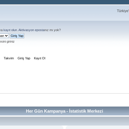
Türkiye
ya
kayıt olun
.
Aktivasyon eposta
nız mı yok?
sini giriniz
m
Takvim
Giriş Yap
Kayıt Ol
Her Gün Kampanya - İstatistik Merkezi