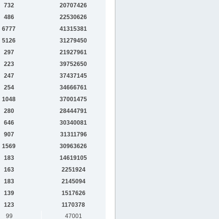
732
20707426
486
22530626
6777
41315381
5126
31279450
297
21927961
223
39752650
247
37437145
254
34666761
1048
37001475
280
28444791
646
30340081
907
31311796
1569
30963626
183
14619105
163
2251924
183
2145094
139
1517626
123
1170378
99
47001