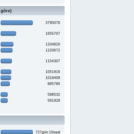
 göre)
3795078
1655707
1334820
1220672
1154307
1051916
1018409
885780
598532
591928
727gün 10saat