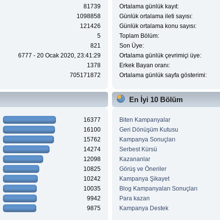
81739
Ortalama günlük kayıt:
1098858
Günlük ortalama ileti sayısı:
121426
Günlük ortalama konu sayısı:
5
Toplam Bölüm:
821
Son Üye:
6777 - 20 Ocak 2020, 23:41:29
Ortalama günlük çevrimiçi üye:
1378
Erkek Bayan oranı:
705171872
Ortalama günlük sayfa gösterimi:
En İyi 10 Bölüm
16377
Biten Kampanyalar
16100
Geri Dönüşüm Kutusu
15762
Kampanya Sonuçları
14274
Serbest Kürsü
12098
Kazananlar
10825
Görüş ve Öneriler
10242
Kampanya Şikayet
10035
Blog Kampanyaları Sonuçları
9942
Para kazan
9875
Kampanya Destek