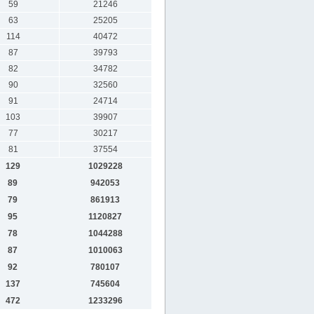
59
21246
63
25205
114
40472
87
39793
82
34782
90
32560
91
24714
103
39907
77
30217
81
37554
129
1029228
89
942053
79
861913
95
1120827
78
1044288
87
1010063
92
780107
137
745604
472
1233296