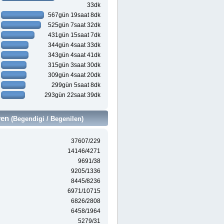
33dk
567gün 19saat 8dk
525gün 7saat 32dk
431gün 15saat 7dk
344gün 4saat 33dk
343gün 4saat 41dk
315gün 3saat 30dk
309gün 4saat 20dk
299gün 5saat 8dk
293gün 22saat 39dk
ven
(Begendigi / Begenilen)
37607/229
14146/4271
9691/38
9205/1336
8445/8236
6971/10715
6826/2808
6458/1964
5279/31