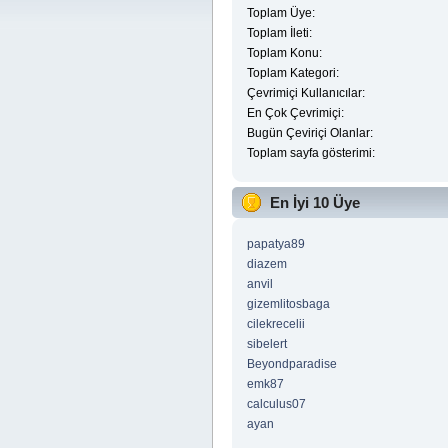
Toplam Üye:
Toplam İleti:
Toplam Konu:
Toplam Kategori:
Çevrimiçi Kullanıcılar:
En Çok Çevrimiçi:
Bugün Çeviriçi Olanlar:
Toplam sayfa gösterimi:
En İyi 10 Üye
papatya89
diazem
anvil
gizemlitosbaga
cilekrecelii
sibelert
Beyondparadise
emk87
calculus07
ayan