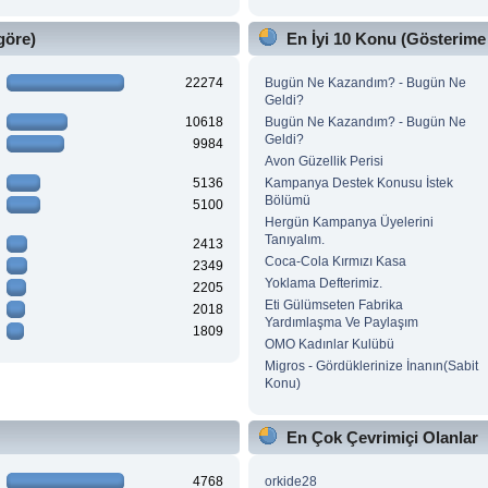
göre)
En İyi 10 Konu (Gösterime
22274
Bugün Ne Kazandım? - Bugün Ne
Geldi?
10618
Bugün Ne Kazandım? - Bugün Ne
Geldi?
9984
Avon Güzellik Perisi
5136
Kampanya Destek Konusu İstek
Bölümü
5100
Hergün Kampanya Üyelerini
Tanıyalım.
2413
Coca-Cola Kırmızı Kasa
2349
Yoklama Defterimiz.
2205
Eti Gülümseten Fabrika
2018
Yardımlaşma Ve Paylaşım
1809
OMO Kadınlar Kulübü
Migros - Gördüklerinize İnanın(Sabit
Konu)
En Çok Çevrimiçi Olanlar
4768
orkide28