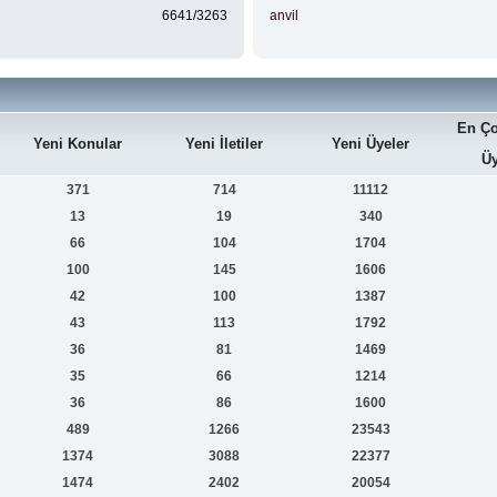
6641/3263
anvil
En Ço
Yeni Konular
Yeni İletiler
Yeni Üyeler
Üy
371
714
11112
13
19
340
66
104
1704
100
145
1606
42
100
1387
43
113
1792
36
81
1469
35
66
1214
36
86
1600
489
1266
23543
1374
3088
22377
1474
2402
20054