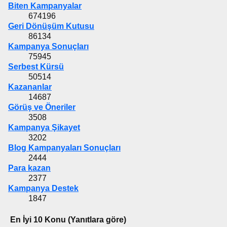
Biten Kampanyalar
674196
Geri Dönüşüm Kutusu
86134
Kampanya Sonuçları
75945
Serbest Kürsü
50514
Kazananlar
14687
Görüş ve Öneriler
3508
Kampanya Şikayet
3202
Blog Kampanyaları Sonuçları
2444
Para kazan
2377
Kampanya Destek
1847
En İyi 10 Konu (Yanıtlara göre)