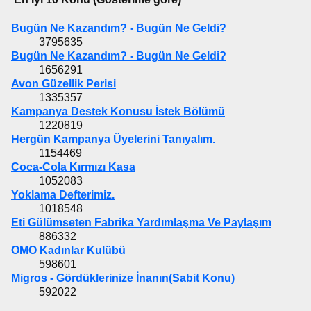
Bugün Ne Kazandım? - Bugün Ne Geldi?
3795635
Bugün Ne Kazandım? - Bugün Ne Geldi?
1656291
Avon Güzellik Perisi
1335357
Kampanya Destek Konusu İstek Bölümü
1220819
Hergün Kampanya Üyelerini Tanıyalım.
1154469
Coca-Cola Kırmızı Kasa
1052083
Yoklama Defterimiz.
1018548
Eti Gülümseten Fabrika Yardımlaşma Ve Paylaşım
886332
OMO Kadınlar Kulübü
598601
Migros - Gördüklerinize İnanın(Sabit Konu)
592022