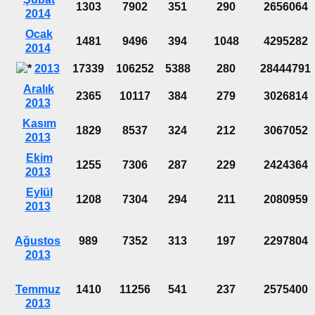
1303
7902
351
290
2656064
2014
Ocak
1481
9496
394
1048
4295282
2014
2013
17339
106252
5388
280
28444791
Aralık
2365
10117
384
279
3026814
2013
Kasım
1829
8537
324
212
3067052
2013
Ekim
1255
7306
287
229
2424364
2013
Eylül
1208
7304
294
211
2080959
2013
Ağustos
989
7352
313
197
2297804
2013
Temmuz
1410
11256
541
237
2575400
2013