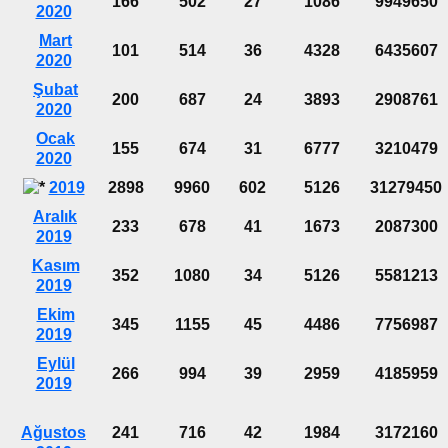
166
502
27
1086
9949650
2020
Mart
101
514
36
4328
6435607
2020
Şubat
200
687
24
3893
2908761
2020
Ocak
155
674
31
6777
3210479
2020
2019
2898
9960
602
5126
31279450
Aralık
233
678
41
1673
2087300
2019
Kasım
352
1080
34
5126
5581213
2019
Ekim
345
1155
45
4486
7756987
2019
Eylül
266
994
39
2959
4185959
2019
Ağustos
241
716
42
1984
3172160