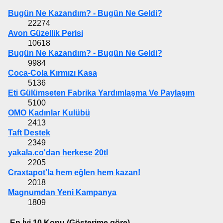
Bugün Ne Kazandım? - Bugün Ne Geldi?
22274
Avon Güzellik Perisi
10618
Bugün Ne Kazandım? - Bugün Ne Geldi?
9984
Coca-Cola Kırmızı Kasa
5136
Eti Gülümseten Fabrika Yardımlaşma Ve Paylaşım
5100
OMO Kadınlar Kulübü
2413
Taft Destek
2349
yakala.co'dan herkese 20tl
2205
Craxtapot'la hem eğlen hem kazan!
2018
Magnumdan Yeni Kampanya
1809
En İyi 10 Konu (Gösterime göre)