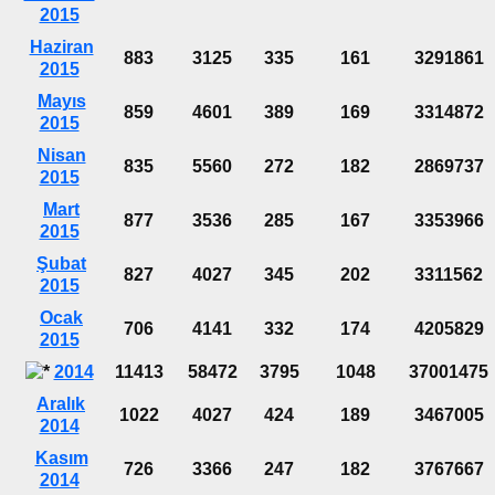
2015
Haziran
883
3125
335
161
3291861
2015
Mayıs
859
4601
389
169
3314872
2015
Nisan
835
5560
272
182
2869737
2015
Mart
877
3536
285
167
3353966
2015
Şubat
827
4027
345
202
3311562
2015
Ocak
706
4141
332
174
4205829
2015
2014
11413
58472
3795
1048
37001475
Aralık
1022
4027
424
189
3467005
2014
Kasım
726
3366
247
182
3767667
2014