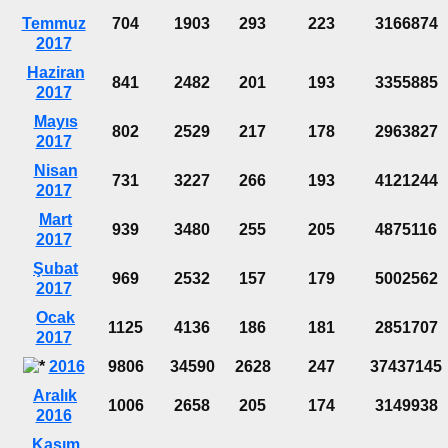
Temmuz
704
1903
293
223
3166874
2017
Haziran
841
2482
201
193
3355885
2017
Mayıs
802
2529
217
178
2963827
2017
Nisan
731
3227
266
193
4121244
2017
Mart
939
3480
255
205
4875116
2017
Şubat
969
2532
157
179
5002562
2017
Ocak
1125
4136
186
181
2851707
2017
2016
9806
34590
2628
247
37437145
Aralık
1006
2658
205
174
3149938
2016
Kasım