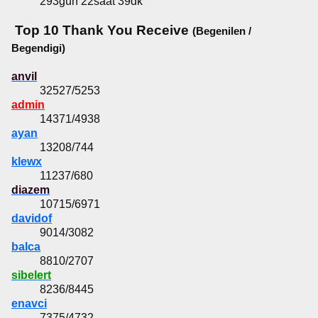
293gün 22saat 39dk
Top 10 Thank You Receive
(Begenilen /
Begendigi)
anvil
32527/5253
admin
14371/4938
ayan
13208/744
klewx
11237/680
diazem
10715/6971
davidof
9014/3082
balca
8810/2707
sibelert
8236/8445
enavci
7375/4732