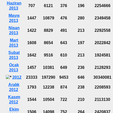
Haziran
707
6121
376
196
2254666
2013
Mayıs
1447
10879
476
280
2349458
2013
Nisan
1422
8829
491
213
2292558
2013
Mart
1608
8654
643
197
2022842
2013
Şubat
1642
9516
610
213
1924581
2013
Ocak
1457
10381
649
236
2128293
2013
2012
23333
197290
9453
646
30340081
Aralık
1793
12238
874
238
2208593
2012
Kasım
1544
10504
722
210
2113130
2012
Ekim
1506
14098
752
264
2420837