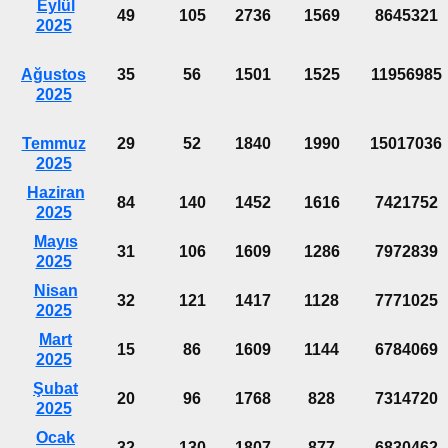
Eylül
49
105
2736
1569
8645321
2025
Ağustos
35
56
1501
1525
11956985
2025
Temmuz
29
52
1840
1990
15017036
2025
Haziran
84
140
1452
1616
7421752
2025
Mayıs
31
106
1609
1286
7972839
2025
Nisan
32
121
1417
1128
7771025
2025
Mart
15
86
1609
1144
6784069
2025
Şubat
20
96
1768
828
7314720
2025
Ocak
32
130
1807
877
6830462