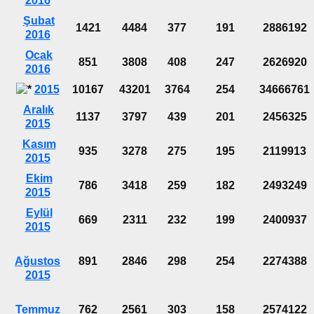
2016
Şubat
1421
4484
377
191
2886192
2016
Ocak
851
3808
408
247
2626920
2016
2015
10167
43201
3764
254
34666761
Aralık
1137
3797
439
201
2456325
2015
Kasım
935
3278
275
195
2119913
2015
Ekim
786
3418
259
182
2493249
2015
Eylül
669
2311
232
199
2400937
2015
Ağustos
891
2846
298
254
2274388
2015
Temmuz
762
2561
303
158
2574122