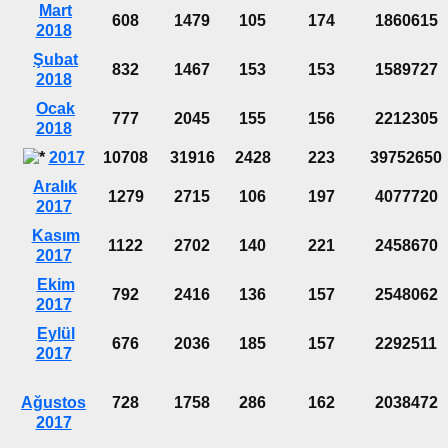
Mart
608
1479
105
174
1860615
2018
Şubat
832
1467
153
153
1589727
2018
Ocak
777
2045
155
156
2212305
2018
2017
10708
31916
2428
223
39752650
Aralık
1279
2715
106
197
4077720
2017
Kasım
1122
2702
140
221
2458670
2017
Ekim
792
2416
136
157
2548062
2017
Eylül
676
2036
185
157
2292511
2017
Ağustos
728
1758
286
162
2038472
2017