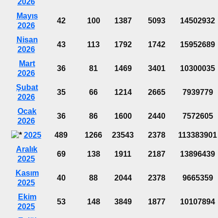
2026
Mayıs
42
100
1387
5093
14502932
2026
Nisan
43
113
1792
1742
15952689
2026
Mart
36
81
1469
3401
10300035
2026
Şubat
35
66
1214
2665
7939779
2026
Ocak
36
86
1600
2440
7572605
2026
2025
489
1266
23543
2378
113383901
Aralık
69
138
1911
2187
13896439
2025
Kasım
40
88
2044
2378
9665359
2025
Ekim
53
148
3849
1877
10107894
2025