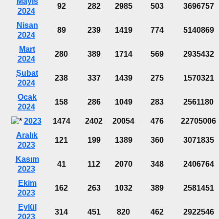
Mayıs
92
282
2985
503
3696757
2024
Nisan
89
239
1419
774
5140869
2024
Mart
280
389
1714
569
2935432
2024
Şubat
238
337
1439
275
1570321
2024
Ocak
158
286
1049
283
2561180
2024
2023
1474
2402
20054
476
22705006
Aralık
121
199
1389
360
3071835
2023
Kasım
41
112
2070
348
2406764
2023
Ekim
162
263
1032
389
2581451
2023
Eylül
314
451
820
462
2922546
2023