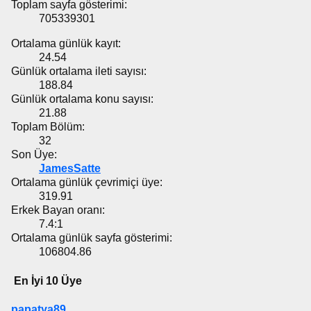
Toplam sayfa gösterimi:
705339301
Ortalama günlük kayıt:
24.54
Günlük ortalama ileti sayısı:
188.84
Günlük ortalama konu sayısı:
21.88
Toplam Bölüm:
32
Son Üye:
JamesSatte
Ortalama günlük çevrimiçi üye:
319.91
Erkek Bayan oranı:
7.4:1
Ortalama günlük sayfa gösterimi:
106804.86
En İyi 10 Üye
papatya89