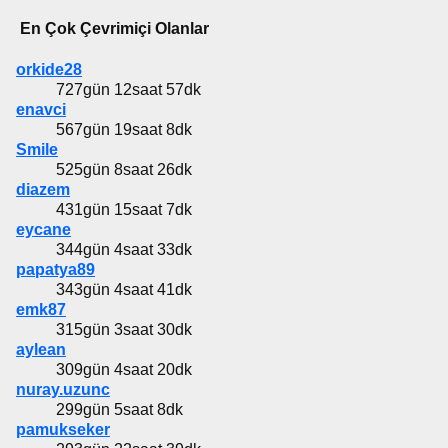
En Çok Çevrimiçi Olanlar
orkide28
727gün 12saat 57dk
enavci
567gün 19saat 8dk
Smile
525gün 8saat 26dk
diazem
431gün 15saat 7dk
eycane
344gün 4saat 33dk
papatya89
343gün 4saat 41dk
emk87
315gün 3saat 30dk
aylean
309gün 4saat 20dk
nuray.uzunc
299gün 5saat 8dk
pamukseker