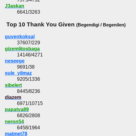
J3askan
6641/3263
Top 10 Thank You Given
(Begendigi / Begenilen)
guvenkoksal
37607/229
gizemlitosbaga
14146/4271
neseege
9691/38
sule_yilmaz
9205/1336
sibelert
8445/8236
diazem
6971/10715
papatya89
6826/2808
neron54
6458/1964
matmet78