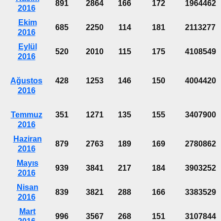
891
2864
166
172
1964462
2016
Ekim
685
2250
114
181
2113277
2016
Eylül
520
2010
115
175
4108549
2016
Ağustos
428
1253
146
150
4004420
2016
Temmuz
351
1271
135
155
3407900
2016
Haziran
879
2763
189
169
2780862
2016
Mayıs
939
3841
217
184
3903252
2016
Nisan
839
3821
288
166
3383529
2016
Mart
996
3567
268
151
3107844