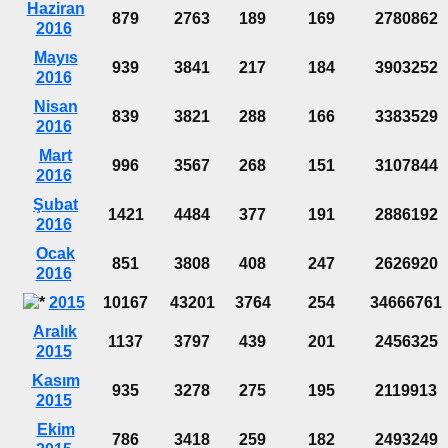
Haziran
879
2763
189
169
2780862
2016
Mayıs
939
3841
217
184
3903252
2016
Nisan
839
3821
288
166
3383529
2016
Mart
996
3567
268
151
3107844
2016
Şubat
1421
4484
377
191
2886192
2016
Ocak
851
3808
408
247
2626920
2016
2015
10167
43201
3764
254
34666761
Aralık
1137
3797
439
201
2456325
2015
Kasım
935
3278
275
195
2119913
2015
Ekim
786
3418
259
182
2493249