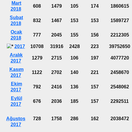
Mart
608
1479
105
174
1860615
2018
Şubat
832
1467
153
153
1589727
2018
Ocak
777
2045
155
156
2212305
2018
2017
10708
31916
2428
223
39752650
Aralık
1279
2715
106
197
4077720
2017
Kasım
1122
2702
140
221
2458670
2017
Ekim
792
2416
136
157
2548062
2017
Eylül
676
2036
185
157
2292511
2017
Ağustos
728
1758
286
162
2038472
2017