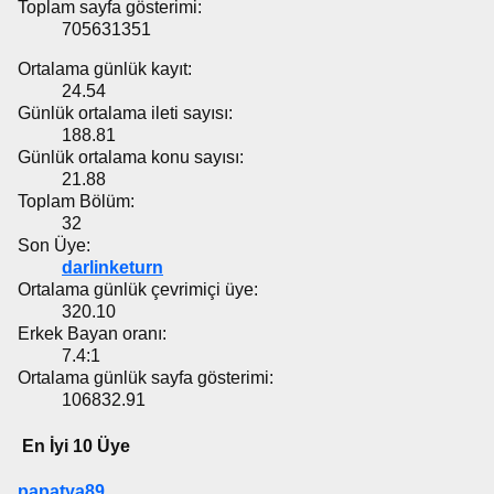
Toplam sayfa gösterimi:
705631351
Ortalama günlük kayıt:
24.54
Günlük ortalama ileti sayısı:
188.81
Günlük ortalama konu sayısı:
21.88
Toplam Bölüm:
32
Son Üye:
darlinketurn
Ortalama günlük çevrimiçi üye:
320.10
Erkek Bayan oranı:
7.4:1
Ortalama günlük sayfa gösterimi:
106832.91
En İyi 10 Üye
papatya89