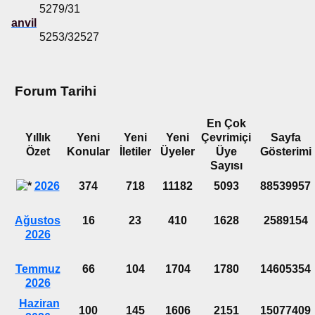
5279/31
anvil
5253/32527
Forum Tarihi
En Çok
Yıllık
Yeni
Yeni
Yeni
Çevrimiçi
Sayfa
Özet
Konular
İletiler
Üyeler
Üye
Gösterimi
Sayısı
2026
374
718
11182
5093
88539957
Ağustos
16
23
410
1628
2589154
2026
Temmuz
66
104
1704
1780
14605354
2026
Haziran
100
145
1606
2151
15077409