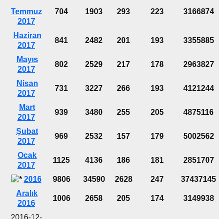
Temmuz
704
1903
293
223
3166874
2017
Haziran
841
2482
201
193
3355885
2017
Mayıs
802
2529
217
178
2963827
2017
Nisan
731
3227
266
193
4121244
2017
Mart
939
3480
255
205
4875116
2017
Şubat
969
2532
157
179
5002562
2017
Ocak
1125
4136
186
181
2851707
2017
2016
9806
34590
2628
247
37437145
Aralık
1006
2658
205
174
3149938
2016
2016-12-