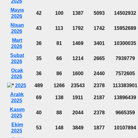
2026
Mayıs
42
100
1387
5093
14502932
2026
Nisan
43
113
1792
1742
15952689
2026
Mart
36
81
1469
3401
10300035
2026
Şubat
35
66
1214
2665
7939779
2026
Ocak
36
86
1600
2440
7572605
2026
2025
489
1266
23543
2378
113383901
Aralık
69
138
1911
2187
13896439
2025
Kasım
40
88
2044
2378
9665359
2025
Ekim
53
148
3849
1877
10107894
2025