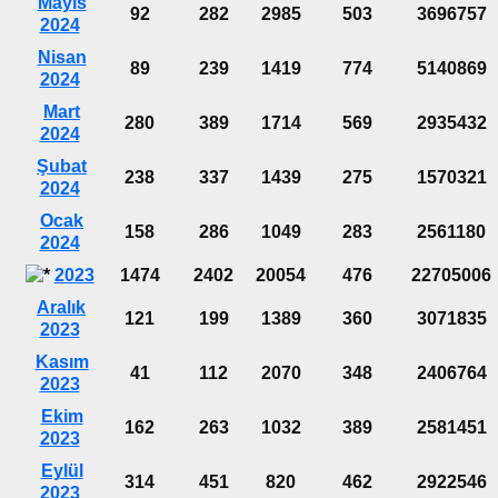
Mayıs
92
282
2985
503
3696757
2024
Nisan
89
239
1419
774
5140869
2024
Mart
280
389
1714
569
2935432
2024
Şubat
238
337
1439
275
1570321
2024
Ocak
158
286
1049
283
2561180
2024
2023
1474
2402
20054
476
22705006
Aralık
121
199
1389
360
3071835
2023
Kasım
41
112
2070
348
2406764
2023
Ekim
162
263
1032
389
2581451
2023
Eylül
314
451
820
462
2922546
2023