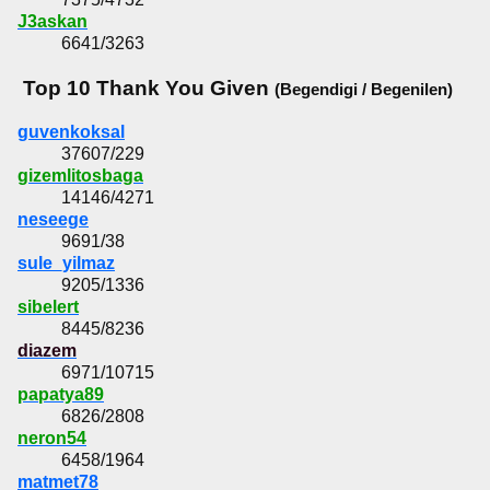
J3askan
6641/3263
Top 10 Thank You Given
(Begendigi / Begenilen)
guvenkoksal
37607/229
gizemlitosbaga
14146/4271
neseege
9691/38
sule_yilmaz
9205/1336
sibelert
8445/8236
diazem
6971/10715
papatya89
6826/2808
neron54
6458/1964
matmet78