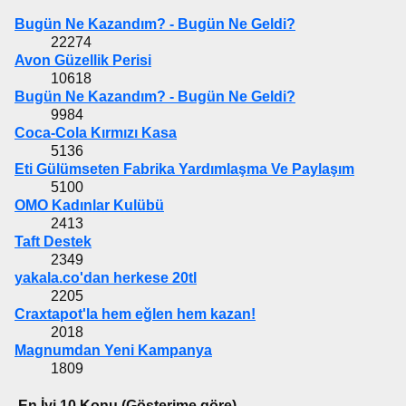
Bugün Ne Kazandım? - Bugün Ne Geldi?
22274
Avon Güzellik Perisi
10618
Bugün Ne Kazandım? - Bugün Ne Geldi?
9984
Coca-Cola Kırmızı Kasa
5136
Eti Gülümseten Fabrika Yardımlaşma Ve Paylaşım
5100
OMO Kadınlar Kulübü
2413
Taft Destek
2349
yakala.co'dan herkese 20tl
2205
Craxtapot'la hem eğlen hem kazan!
2018
Magnumdan Yeni Kampanya
1809
En İyi 10 Konu (Gösterime göre)