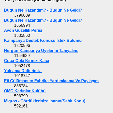
Bugün Ne Kazandım? - Bugün Ne Geldi?
3796809
Bugün Ne Kazandım? - Bugün Ne Geldi?
1656994
Avon Güzellik Perisi
1335860
Kampanya Destek Konusu İstek Bölümü
1220996
Hergün Kampanya Üyelerini Tanıyalım.
1154639
Coca-Cola Kırmızı Kasa
1052478
Yoklama Defterimiz.
1018747
Eti Gülümseten Fabrika Yardımlaşma Ve Paylaşım
886784
OMO Kadınlar Kulübü
598790
Migros - Gördüklerinize İnanın(Sabit Konu)
592161