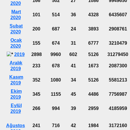
166
502
27
1086
9949650
2020
Mart
101
514
36
4328
6435607
2020
Şubat
200
687
24
3893
2908761
2020
Ocak
155
674
31
6777
3210479
2020
2019
2898
9960
602
5126
31279450
Aralık
233
678
41
1673
2087300
2019
Kasım
352
1080
34
5126
5581213
2019
Ekim
345
1155
45
4486
7756987
2019
Eylül
266
994
39
2959
4185959
2019
Ağustos
241
716
42
1984
3172160