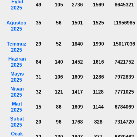
Eylül
49
105
2736
1569
8645321
2025
Ağustos
35
56
1501
1525
11956985
2025
Temmuz
29
52
1840
1990
15017036
2025
Haziran
84
140
1452
1616
7421752
2025
Mayıs
31
106
1609
1286
7972839
2025
Nisan
32
121
1417
1128
7771025
2025
Mart
15
86
1609
1144
6784069
2025
Şubat
20
96
1768
828
7314720
2025
Ocak
32
130
1807
877
6830462