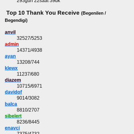
293gün 22saat 39dk
Top 10 Thank You Receive
(Begenilen /
Begendigi)
anvil
32527/5253
admin
14371/4938
ayan
13208/744
klewx
11237/680
diazem
10715/6971
davidof
9014/3082
balca
8810/2707
sibelert
8236/8445
enavci
7375/4732