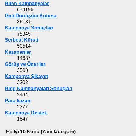
Biten Kampanyalar
674196
Geri Dönüşüm Kutusu
86134
Kampanya Sonuçları
75945
Serbest Kürsü
50514
Kazananlar
14687
Görüş ve Öneriler
3508
Kampanya Şikayet
3202
Blog Kampanyaları Sonuçları
2444
Para kazan
2377
Kampanya Destek
1847
En İyi 10 Konu (Yanıtlara göre)