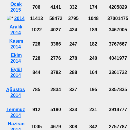
Ocak
706
4141
332
174
4205829
2015
2014
11413
58472
3795
1048
37001475
Aralık
1022
4027
424
189
3467005
2014
Kasım
726
3366
247
182
3767667
2014
Ekim
728
2776
278
240
4041977
2014
Eylül
844
3782
288
164
3361722
2014
Ağustos
785
2834
327
195
3357835
2014
Temmuz
912
5190
333
231
3914777
2014
Haziran
1005
4679
308
342
2757787
2014