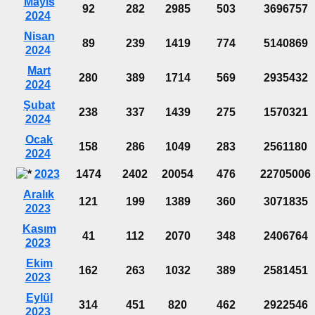
Mayıs
92
282
2985
503
3696757
2024
Nisan
89
239
1419
774
5140869
2024
Mart
280
389
1714
569
2935432
2024
Şubat
238
337
1439
275
1570321
2024
Ocak
158
286
1049
283
2561180
2024
2023
1474
2402
20054
476
22705006
Aralık
121
199
1389
360
3071835
2023
Kasım
41
112
2070
348
2406764
2023
Ekim
162
263
1032
389
2581451
2023
Eylül
314
451
820
462
2922546
2023