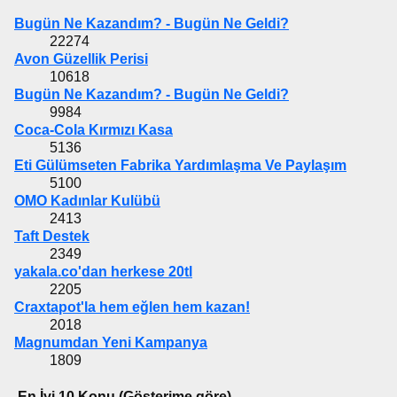
Bugün Ne Kazandım? - Bugün Ne Geldi?
22274
Avon Güzellik Perisi
10618
Bugün Ne Kazandım? - Bugün Ne Geldi?
9984
Coca-Cola Kırmızı Kasa
5136
Eti Gülümseten Fabrika Yardımlaşma Ve Paylaşım
5100
OMO Kadınlar Kulübü
2413
Taft Destek
2349
yakala.co'dan herkese 20tl
2205
Craxtapot'la hem eğlen hem kazan!
2018
Magnumdan Yeni Kampanya
1809
En İyi 10 Konu (Gösterime göre)