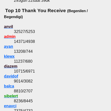
293gün 22saat 39dk
Top 10 Thank You Receive
(Begenilen /
Begendigi)
anvil
32527/5253
admin
14371/4938
ayan
13208/744
klewx
11237/680
diazem
10715/6971
davidof
9014/3082
balca
8810/2707
sibelert
8236/8445
enavci
7375/4732