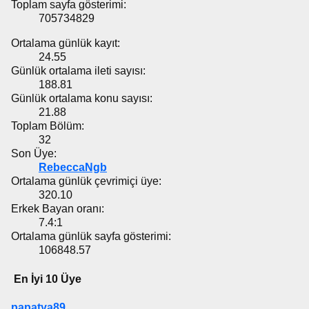
Toplam sayfa gösterimi:
705734829
Ortalama günlük kayıt:
24.55
Günlük ortalama ileti sayısı:
188.81
Günlük ortalama konu sayısı:
21.88
Toplam Bölüm:
32
Son Üye:
RebeccaNgb
Ortalama günlük çevrimiçi üye:
320.10
Erkek Bayan oranı:
7.4:1
Ortalama günlük sayfa gösterimi:
106848.57
En İyi 10 Üye
papatya89