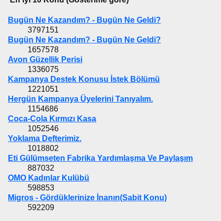
Bugün Ne Kazandım? - Bugün Ne Geldi?
3797151
Bugün Ne Kazandım? - Bugün Ne Geldi?
1657578
Avon Güzellik Perisi
1336075
Kampanya Destek Konusu İstek Bölümü
1221051
Hergün Kampanya Üyelerini Tanıyalım.
1154686
Coca-Cola Kırmızı Kasa
1052546
Yoklama Defterimiz.
1018802
Eti Gülümseten Fabrika Yardımlaşma Ve Paylaşım
887032
OMO Kadınlar Kulübü
598853
Migros - Gördüklerinize İnanın(Sabit Konu)
592209