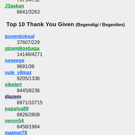
J3askan
6641/3263
Top 10 Thank You Given
(Begendigi / Begenilen)
guvenkoksal
37607/229
gizemlitosbaga
14146/4271
neseege
9691/38
sule_yilmaz
9205/1336
sibelert
8445/8236
diazem
6971/10715
papatya89
6826/2808
neron54
6458/1964
matmet78