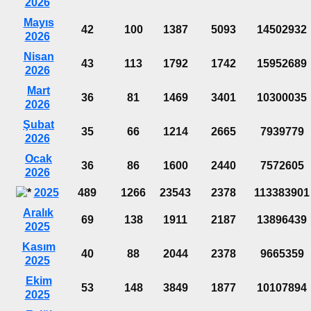
2026
Mayıs
42
100
1387
5093
14502932
2026
Nisan
43
113
1792
1742
15952689
2026
Mart
36
81
1469
3401
10300035
2026
Şubat
35
66
1214
2665
7939779
2026
Ocak
36
86
1600
2440
7572605
2026
2025
489
1266
23543
2378
113383901
Aralık
69
138
1911
2187
13896439
2025
Kasım
40
88
2044
2378
9665359
2025
Ekim
53
148
3849
1877
10107894
2025