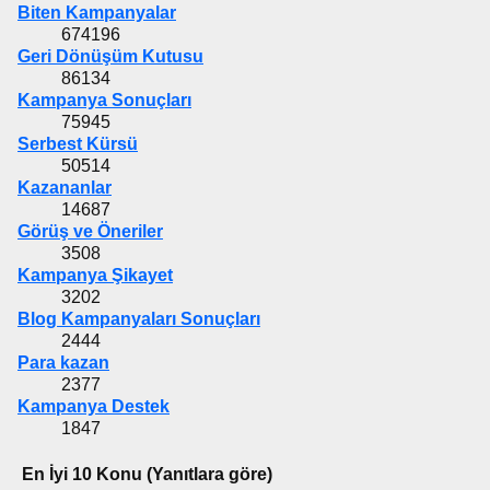
Biten Kampanyalar
674196
Geri Dönüşüm Kutusu
86134
Kampanya Sonuçları
75945
Serbest Kürsü
50514
Kazananlar
14687
Görüş ve Öneriler
3508
Kampanya Şikayet
3202
Blog Kampanyaları Sonuçları
2444
Para kazan
2377
Kampanya Destek
1847
En İyi 10 Konu (Yanıtlara göre)