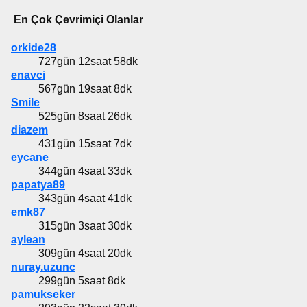
En Çok Çevrimiçi Olanlar
orkide28
727gün 12saat 58dk
enavci
567gün 19saat 8dk
Smile
525gün 8saat 26dk
diazem
431gün 15saat 7dk
eycane
344gün 4saat 33dk
papatya89
343gün 4saat 41dk
emk87
315gün 3saat 30dk
aylean
309gün 4saat 20dk
nuray.uzunc
299gün 5saat 8dk
pamukseker