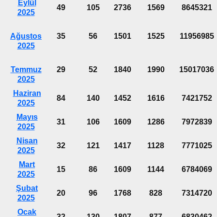
Eylül
49
105
2736
1569
8645321
2025
Ağustos
35
56
1501
1525
11956985
2025
Temmuz
29
52
1840
1990
15017036
2025
Haziran
84
140
1452
1616
7421752
2025
Mayıs
31
106
1609
1286
7972839
2025
Nisan
32
121
1417
1128
7771025
2025
Mart
15
86
1609
1144
6784069
2025
Şubat
20
96
1768
828
7314720
2025
Ocak
32
130
1807
877
6830462