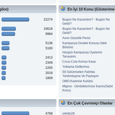
göre)
En İyi 10 Konu (Gösterime
22274
Bugün Ne Kazandım? - Bugün Ne
Geldi?
10618
Bugün Ne Kazandım? - Bugün Ne
Geldi?
9984
Avon Güzellik Perisi
5136
Kampanya Destek Konusu İstek
Bölümü
5100
Hergün Kampanya Üyelerini
Tanıyalım.
2413
Coca-Cola Kırmızı Kasa
2349
Yoklama Defterimiz.
2205
Eti Gülümseten Fabrika
2018
Yardımlaşma Ve Paylaşım
1809
OMO Kadınlar Kulübü
Migros - Gördüklerinize İnanın(Sabit
Konu)
En Çok Çevrimiçi Olanlar
4768
orkide28