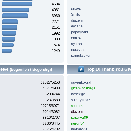
4584
enavci
4061
Smile
3936
diazem
2271
eycane
2151
papatya89
1992
emk87
1830
aylean
1574
nuray.uzunc
1249
pamukseker
ceive
Top 10 Thank You Gi
(Begenilen / Begendigi)
32527/5253
guvenkoksal
14371/4938
gizemlitosbaga
13208/744
neseege
11237/680
sule_yilmaz
10715/6971
sibelert
9014/3082
diazem
8810/2707
papatya89
8236/8445
neron54
7375/4732
matmet78