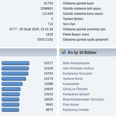
81754
Ortalama günlük kayıt:
1098861
Günlük ortalama ileti sayısı:
121429
Günlük ortalama konu sayısı:
5
Toplam Bölüm:
712
Son Üye:
6777 - 20 Ocak 2020, 23:41:29
Ortalama günlük çevrimiçi üye:
1628
Erkek Bayan oranı:
705572192
Ortalama günlük sayfa gösterimi:
En İyi 10 Bölüm
16377
Biten Kampanyalar
16100
Geri Dönüşüm Kutusu
15762
Kampanya Sonuçları
14274
Serbest Kürsü
12098
Kazananlar
10825
Görüş ve Öneriler
10242
Kampanya Şikayet
10035
Blog Kampanyaları Sonuçları
9942
Para kazan
9875
Kampanya Destek