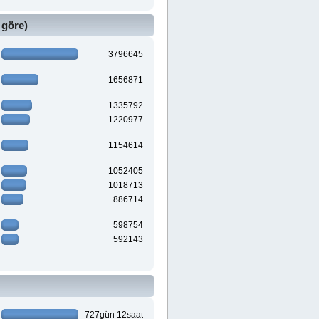
 göre)
3796645
1656871
1335792
1220977
1154614
1052405
1018713
886714
598754
592143
727gün 12saat