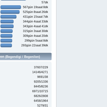
57dk
567gün 19saat 8dk
525gün 8saat 26dk
431gün 15saat 7dk
344gün 4saat 33dk
343gün 4saat 41dk
315gün 3saat 30dk
309gün 4saat 20dk
299gün 5saat 8dk
293gün 22saat 39dk
ven
(Begendigi / Begenilen)
37607/229
14146/4271
9691/38
9205/1336
8445/8236
6971/10715
6826/2808
6458/1964
5279/31