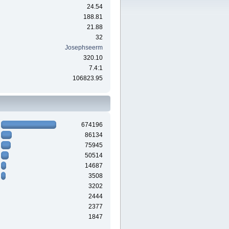
24.54
188.81
21.88
32
Josephseerm
320.10
7.4:1
106823.95
674196
86134
75945
50514
14687
3508
3202
2444
2377
1847