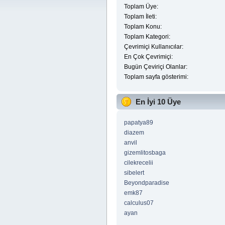
Toplam Üye:
Toplam İleti:
Toplam Konu:
Toplam Kategori:
Çevrimiçi Kullanıcılar:
En Çok Çevrimiçi:
Bugün Çeviriçi Olanlar:
Toplam sayfa gösterimi:
En İyi 10 Üye
papatya89
diazem
anvil
gizemlitosbaga
cilekrecelii
sibelert
Beyondparadise
emk87
calculus07
ayan