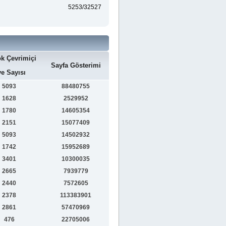
5253/32527
k Çevrimiçi
Sayfa Gösterimi
e Sayısı
5093
88480755
1628
2529952
1780
14605354
2151
15077409
5093
14502932
1742
15952689
3401
10300035
2665
7939779
2440
7572605
2378
113383901
2861
57470969
476
22705006