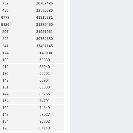
732
20707426
486
22530626
6777
41315381
5126
31279450
297
21927961
223
39752650
247
37437145
174
3149938
139
69330
112
58240
136
66291
142
60964
161
65833
144
86765
154
74791
162
74549
148
93927
134
96502
120
84148