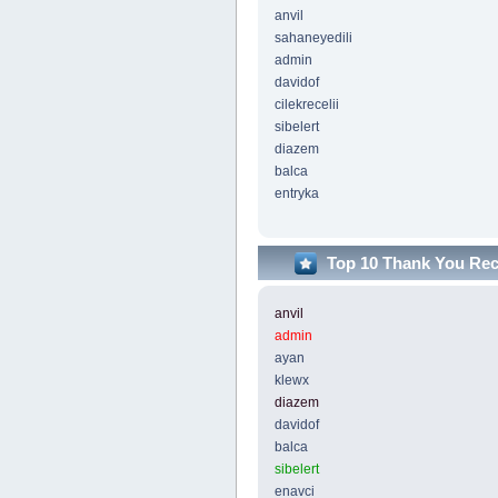
anvil
sahaneyedili
admin
davidof
cilekrecelii
sibelert
diazem
balca
entryka
Top 10 Thank You Re
anvil
admin
ayan
klewx
diazem
davidof
balca
sibelert
enavci