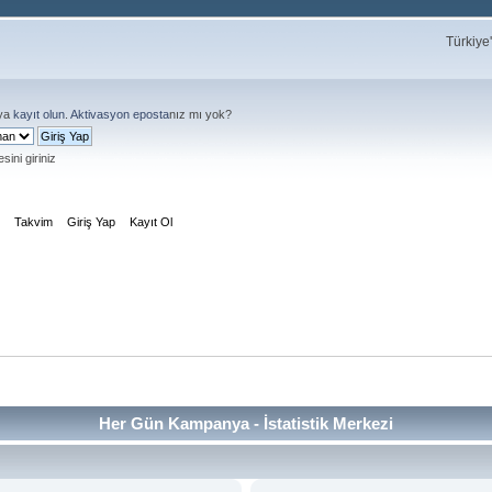
Türkiye
ya
kayıt olun
.
Aktivasyon eposta
nız mı yok?
sini giriniz
m
Takvim
Giriş Yap
Kayıt Ol
Her Gün Kampanya - İstatistik Merkezi