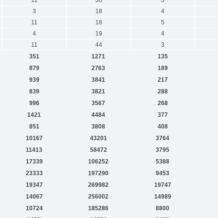
11
38
3
3
18
4
11
18
5
4
19
4
11
44
3
351
1271
135
879
2763
189
939
3841
217
839
3821
288
996
3567
268
1421
4484
377
851
3808
408
10167
43201
3764
11413
58472
3795
17339
106252
5388
23333
197290
9453
19347
269982
19747
14067
256002
14989
10724
185286
8800