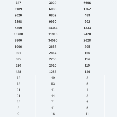
787
3029
6696
1189
6086
1362
2020
6852
489
2898
9960
602
5359
14344
1333
10708
31916
2428
9806
34590
2628
1006
2658
205
891
2864
166
685
2250
114
520
2010
115
428
1253
146
12
49
3
18
53
5
21
41
4
21
44
3
32
71
6
2
41
5
0
16
11