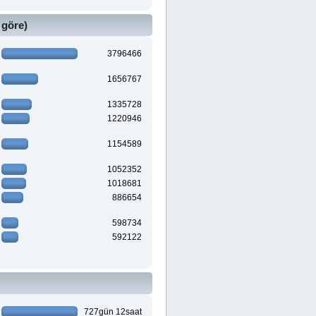
 göre)
3796466
1656767
1335728
1220946
1154589
1052352
1018681
886654
598734
592122
727gün 12saat