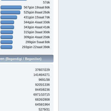
57dk
567gün 19saat 8dk
525gün 8saat 26dk
431gün 15saat 7dk
344gün 4saat 33dk
343gün 4saat 41dk
315gün 3saat 30dk
309gün 4saat 20dk
299gün 5saat 8dk
293gün 22saat 39dk
ven
(Begendigi / Begenilen)
37607/229
14146/4271
9691/38
9205/1336
8445/8236
6971/10715
6826/2808
6458/1964
5279/31