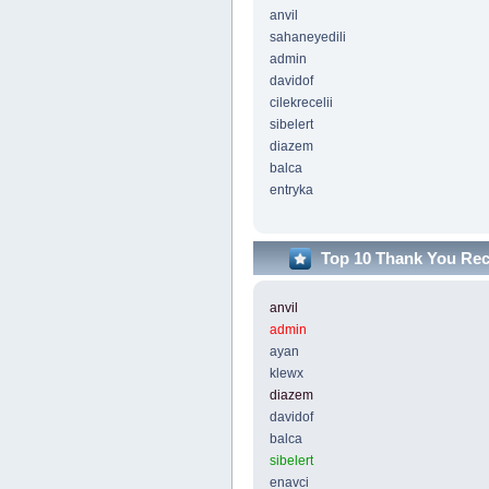
anvil
sahaneyedili
admin
davidof
cilekrecelii
sibelert
diazem
balca
entryka
Top 10 Thank You Re
anvil
admin
ayan
klewx
diazem
davidof
balca
sibelert
enavci