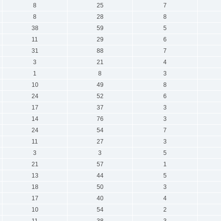
8
25
7
8
28
8
38
59
5
11
29
6
31
88
7
3
21
4
1
8
3
10
49
8
24
52
6
17
37
3
14
76
3
24
54
7
11
27
3
3
3
5
21
57
1
13
44
5
18
50
3
17
40
4
10
54
2