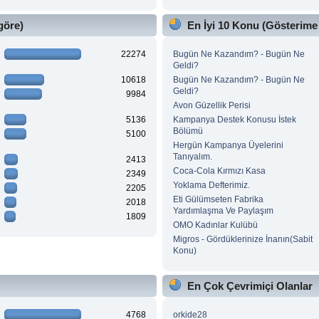
göre)
En İyi 10 Konu (Gösterime
22274
Bugün Ne Kazandım? - Bugün Ne
Geldi?
10618
Bugün Ne Kazandım? - Bugün Ne
Geldi?
9984
Avon Güzellik Perisi
5136
Kampanya Destek Konusu İstek
Bölümü
5100
Hergün Kampanya Üyelerini
Tanıyalım.
2413
Coca-Cola Kırmızı Kasa
2349
Yoklama Defterimiz.
2205
Eti Gülümseten Fabrika
2018
Yardımlaşma Ve Paylaşım
1809
OMO Kadınlar Kulübü
Migros - Gördüklerinize İnanın(Sabit
Konu)
En Çok Çevrimiçi Olanlar
4768
orkide28