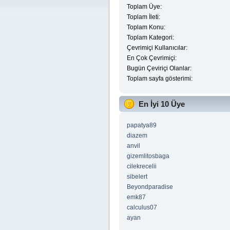
Toplam Üye:
Toplam İleti:
Toplam Konu:
Toplam Kategori:
Çevrimiçi Kullanıcılar:
En Çok Çevrimiçi:
Bugün Çeviriçi Olanlar:
Toplam sayfa gösterimi:
En İyi 10 Üye
papatya89
diazem
anvil
gizemlitosbaga
cilekrecelii
sibelert
Beyondparadise
emk87
calculus07
ayan