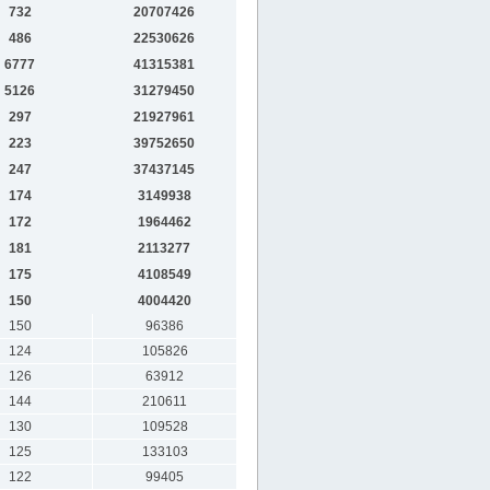
732
20707426
486
22530626
6777
41315381
5126
31279450
297
21927961
223
39752650
247
37437145
174
3149938
172
1964462
181
2113277
175
4108549
150
4004420
150
96386
124
105826
126
63912
144
210611
130
109528
125
133103
122
99405