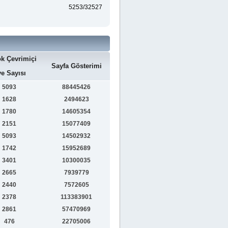
5253/32527
k Çevrimiçi
Sayfa Gösterimi
e Sayısı
5093
88445426
1628
2494623
1780
14605354
2151
15077409
5093
14502932
1742
15952689
3401
10300035
2665
7939779
2440
7572605
2378
113383901
2861
57470969
476
22705006