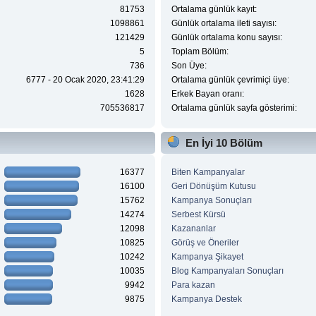
81753
Ortalama günlük kayıt:
1098861
Günlük ortalama ileti sayısı:
121429
Günlük ortalama konu sayısı:
5
Toplam Bölüm:
736
Son Üye:
6777 - 20 Ocak 2020, 23:41:29
Ortalama günlük çevrimiçi üye:
1628
Erkek Bayan oranı:
705536817
Ortalama günlük sayfa gösterimi:
En İyi 10 Bölüm
16377
Biten Kampanyalar
16100
Geri Dönüşüm Kutusu
15762
Kampanya Sonuçları
14274
Serbest Kürsü
12098
Kazananlar
10825
Görüş ve Öneriler
10242
Kampanya Şikayet
10035
Blog Kampanyaları Sonuçları
9942
Para kazan
9875
Kampanya Destek