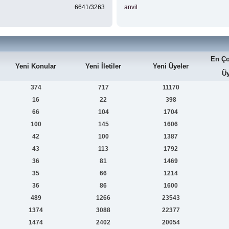
6641/3263
anvil
En Ço
Yeni Konular
Yeni İletiler
Yeni Üyeler
Üy
374
717
11170
16
22
398
66
104
1704
100
145
1606
42
100
1387
43
113
1792
36
81
1469
35
66
1214
36
86
1600
489
1266
23543
1374
3088
22377
1474
2402
20054