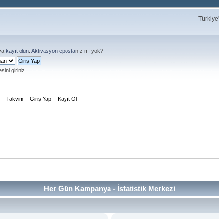
Türkiye
ya
kayıt olun
.
Aktivasyon eposta
nız mı yok?
sini giriniz
m
Takvim
Giriş Yap
Kayıt Ol
Her Gün Kampanya - İstatistik Merkezi