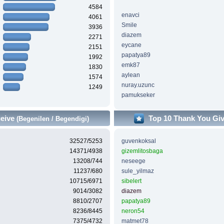
4584
enavci
4061
Smile
3936
diazem
2271
eycane
2151
papatya89
1992
emk87
1830
aylean
1574
nuray.uzunc
1249
pamukseker
ceive
Top 10 Thank You Gi
(Begenilen / Begendigi)
32527/5253
guvenkoksal
14371/4938
gizemlitosbaga
13208/744
neseege
11237/680
sule_yilmaz
10715/6971
sibelert
9014/3082
diazem
8810/2707
papatya89
8236/8445
neron54
7375/4732
matmet78