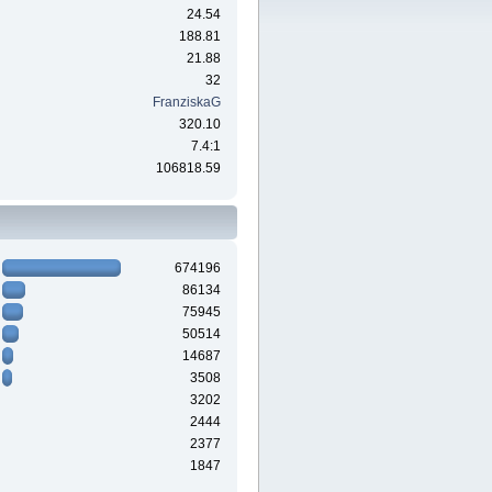
24.54
188.81
21.88
32
FranziskaG
320.10
7.4:1
106818.59
674196
86134
75945
50514
14687
3508
3202
2444
2377
1847