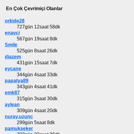
En Çok Çevrimiçi Olanlar
orkide28
727gün 12saat 58dk
enavci
567gün 19saat 8dk
Smile
525gün 8saat 26dk
diazem
431gün 15saat 7dk
eycane
344gün 4saat 33dk
papatya89
343gün 4saat 41dk
emk87
315gün 3saat 30dk
aylean
309gün 4saat 20dk
nuray.uzunc
299gün 5saat 8dk
pamukseker