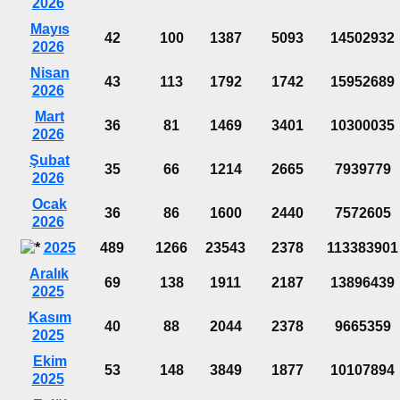
2026
Mayıs
42
100
1387
5093
14502932
2026
Nisan
43
113
1792
1742
15952689
2026
Mart
36
81
1469
3401
10300035
2026
Şubat
35
66
1214
2665
7939779
2026
Ocak
36
86
1600
2440
7572605
2026
2025
489
1266
23543
2378
113383901
Aralık
69
138
1911
2187
13896439
2025
Kasım
40
88
2044
2378
9665359
2025
Ekim
53
148
3849
1877
10107894
2025