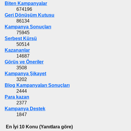
Biten Kampanyalar
674196
Geri Dönüşüm Kutusu
86134
Kampanya Sonuçları
75945
Serbest Kürsü
50514
Kazananlar
14687
Görüş ve Öneriler
3508
Kampanya Şikayet
3202
Blog Kampanyaları Sonuçları
2444
Para kazan
2377
Kampanya Destek
1847
En İyi 10 Konu (Yanıtlara göre)