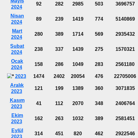
Mayıs
92
282
2985
503
3696757
2024
Nisan
89
239
1419
774
5140869
2024
Mart
280
389
1714
569
2935432
2024
Şubat
238
337
1439
275
1570321
2024
Ocak
158
286
1049
283
2561180
2024
2023
1474
2402
20054
476
22705006
Aralık
121
199
1389
360
3071835
2023
Kasım
41
112
2070
348
2406764
2023
Ekim
162
263
1032
389
2581451
2023
Eylül
314
451
820
462
2922546
2023