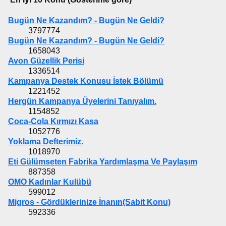
Bugün Ne Kazandım? - Bugün Ne Geldi?
3797774
Bugün Ne Kazandım? - Bugün Ne Geldi?
1658043
Avon Güzellik Perisi
1336514
Kampanya Destek Konusu İstek Bölümü
1221452
Hergün Kampanya Üyelerini Tanıyalım.
1154852
Coca-Cola Kırmızı Kasa
1052776
Yoklama Defterimiz.
1018970
Eti Gülümseten Fabrika Yardımlaşma Ve Paylaşım
887358
OMO Kadınlar Kulübü
599012
Migros - Gördüklerinize İnanın(Sabit Konu)
592336