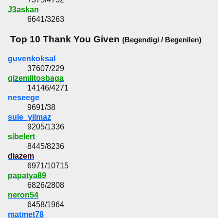
J3askan
6641/3263
Top 10 Thank You Given
(Begendigi / Begenilen)
guvenkoksal
37607/229
gizemlitosbaga
14146/4271
neseege
9691/38
sule_yilmaz
9205/1336
sibelert
8445/8236
diazem
6971/10715
papatya89
6826/2808
neron54
6458/1964
matmet78