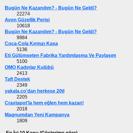
Bugün Ne Kazandım? - Bugün Ne Geldi?
22274
Avon Güzellik Perisi
10618
Bugün Ne Kazandım? - Bugün Ne Geldi?
9984
Coca-Cola Kırmızı Kasa
5136
Eti Gülümseten Fabrika Yardımlaşma Ve Paylaşım
5100
OMO Kadınlar Kulübü
2413
Taft Destek
2349
yakala.co'dan herkese 20tl
2205
Craxtapot'la hem eğlen hem kazan!
2018
Magnumdan Yeni Kampanya
1809
En İyi 10 Konu (Gösterime göre)