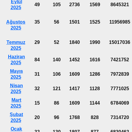
Eylül
49
105
2736
1569
8645321
2025
Ağustos
35
56
1501
1525
11956985
2025
Temmuz
29
52
1840
1990
15017036
2025
Haziran
84
140
1452
1616
7421752
2025
Mayıs
31
106
1609
1286
7972839
2025
Nisan
32
121
1417
1128
7771025
2025
Mart
15
86
1609
1144
6784069
2025
Şubat
20
96
1768
828
7314720
2025
Ocak
32
130
1807
877
6830462