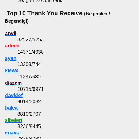
293gün 22saat 39dk
Top 10 Thank You Receive
(Begenilen /
Begendigi)
anvil
32527/5253
admin
14371/4938
ayan
13208/744
klewx
11237/680
diazem
10715/6971
davidof
9014/3082
balca
8810/2707
sibelert
8236/8445
enavci
7375/4732