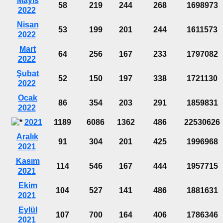
Mayıs
58
219
244
268
1698973
2022
Nisan
53
199
201
244
1611573
2022
Mart
64
256
167
233
1797082
2022
Şubat
52
150
197
338
1721130
2022
Ocak
86
354
203
291
1859831
2022
2021
1189
6086
1362
486
22530626
Aralık
91
304
201
425
1996968
2021
Kasım
114
546
167
444
1957715
2021
Ekim
104
527
141
486
1881631
2021
Eylül
107
700
164
406
1786346
2021