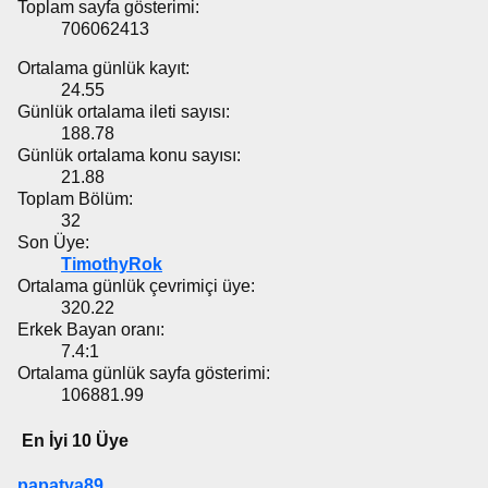
Toplam sayfa gösterimi:
706062413
Ortalama günlük kayıt:
24.55
Günlük ortalama ileti sayısı:
188.78
Günlük ortalama konu sayısı:
21.88
Toplam Bölüm:
32
Son Üye:
TimothyRok
Ortalama günlük çevrimiçi üye:
320.22
Erkek Bayan oranı:
7.4:1
Ortalama günlük sayfa gösterimi:
106881.99
En İyi 10 Üye
papatya89