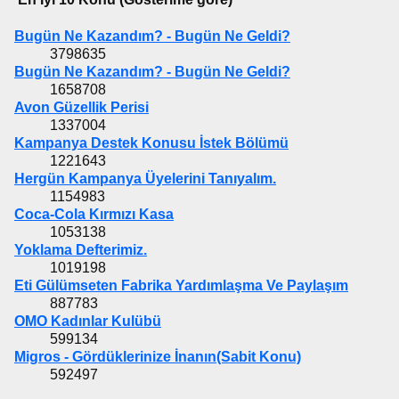
Bugün Ne Kazandım? - Bugün Ne Geldi?
3798635
Bugün Ne Kazandım? - Bugün Ne Geldi?
1658708
Avon Güzellik Perisi
1337004
Kampanya Destek Konusu İstek Bölümü
1221643
Hergün Kampanya Üyelerini Tanıyalım.
1154983
Coca-Cola Kırmızı Kasa
1053138
Yoklama Defterimiz.
1019198
Eti Gülümseten Fabrika Yardımlaşma Ve Paylaşım
887783
OMO Kadınlar Kulübü
599134
Migros - Gördüklerinize İnanın(Sabit Konu)
592497