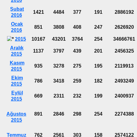
2016
Şubat
1421
4484
377
191
2886192
2016
Ocak
851
3808
408
247
2626920
2016
2015
10167
43201
3764
254
34666761
Aralık
1137
3797
439
201
2456325
2015
Kasım
935
3278
275
195
2119913
2015
Ekim
786
3418
259
182
2493249
2015
Eylül
669
2311
232
199
2400937
2015
Ağustos
891
2846
298
254
2274388
2015
Temmuz
762
2561
303
158
2574122