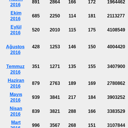
891
2864
166
172
1964462
2016
Ekim
685
2250
114
181
2113277
2016
Eylül
520
2010
115
175
4108549
2016
Ağustos
428
1253
146
150
4004420
2016
Temmuz
351
1271
135
155
3407900
2016
Haziran
879
2763
189
169
2780862
2016
Mayıs
939
3841
217
184
3903252
2016
Nisan
839
3821
288
166
3383529
2016
Mart
996
3567
268
151
3107844