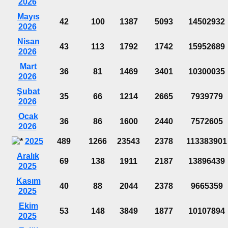
2026
Mayıs
42
100
1387
5093
14502932
2026
Nisan
43
113
1792
1742
15952689
2026
Mart
36
81
1469
3401
10300035
2026
Şubat
35
66
1214
2665
7939779
2026
Ocak
36
86
1600
2440
7572605
2026
2025
489
1266
23543
2378
113383901
Aralık
69
138
1911
2187
13896439
2025
Kasım
40
88
2044
2378
9665359
2025
Ekim
53
148
3849
1877
10107894
2025