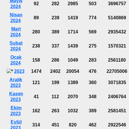
Mayıs
92
282
2985
503
3696757
2024
Nisan
89
239
1419
774
5140869
2024
Mart
280
389
1714
569
2935432
2024
Şubat
238
337
1439
275
1570321
2024
Ocak
158
286
1049
283
2561180
2024
2023
1474
2402
20054
476
22705006
Aralık
121
199
1389
360
3071835
2023
Kasım
41
112
2070
348
2406764
2023
Ekim
162
263
1032
389
2581451
2023
Eylül
314
451
820
462
2922546
2023