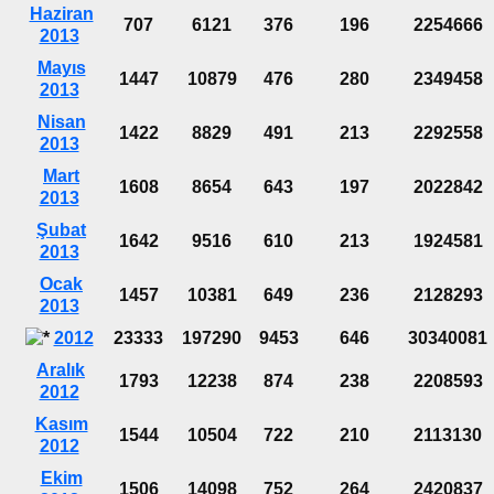
Haziran
707
6121
376
196
2254666
2013
Mayıs
1447
10879
476
280
2349458
2013
Nisan
1422
8829
491
213
2292558
2013
Mart
1608
8654
643
197
2022842
2013
Şubat
1642
9516
610
213
1924581
2013
Ocak
1457
10381
649
236
2128293
2013
2012
23333
197290
9453
646
30340081
Aralık
1793
12238
874
238
2208593
2012
Kasım
1544
10504
722
210
2113130
2012
Ekim
1506
14098
752
264
2420837