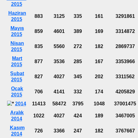
2015
Haziran
883
3125
335
161
3291861
2015
Mayıs
859
4601
389
169
3314872
2015
Nisan
835
5560
272
182
2869737
2015
Mart
877
3536
285
167
3353966
2015
Şubat
827
4027
345
202
3311562
2015
Ocak
706
4141
332
174
4205829
2015
2014
11413
58472
3795
1048
37001475
Aralık
1022
4027
424
189
3467005
2014
Kasım
726
3366
247
182
3767667
2014