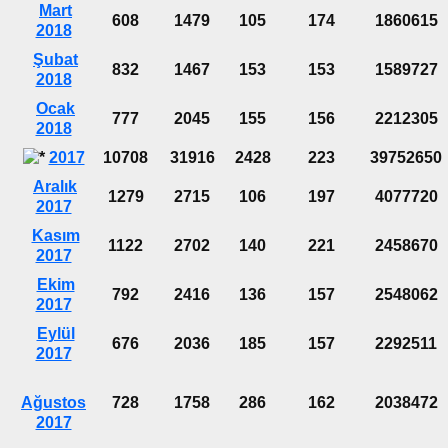
Mart
608
1479
105
174
1860615
2018
Şubat
832
1467
153
153
1589727
2018
Ocak
777
2045
155
156
2212305
2018
2017
10708
31916
2428
223
39752650
Aralık
1279
2715
106
197
4077720
2017
Kasım
1122
2702
140
221
2458670
2017
Ekim
792
2416
136
157
2548062
2017
Eylül
676
2036
185
157
2292511
2017
Ağustos
728
1758
286
162
2038472
2017