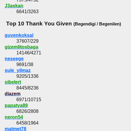
J3askan
6641/3263
Top 10 Thank You Given
(Begendigi / Begenilen)
guvenkoksal
37607/229
gizemlitosbaga
14146/4271
neseege
9691/38
sule_yilmaz
9205/1336
sibelert
8445/8236
diazem
6971/10715
papatya89
6826/2808
neron54
6458/1964
matmet78