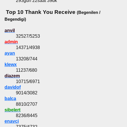
293gün 22saat 39dk
Top 10 Thank You Receive
(Begenilen /
Begendigi)
anvil
32527/5253
admin
14371/4938
ayan
13208/744
klewx
11237/680
diazem
10715/6971
davidof
9014/3082
balca
8810/2707
sibelert
8236/8445
enavci
7375/4732