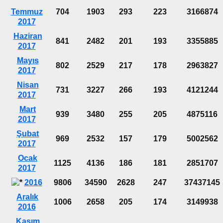
Temmuz
704
1903
293
223
3166874
2017
Haziran
841
2482
201
193
3355885
2017
Mayıs
802
2529
217
178
2963827
2017
Nisan
731
3227
266
193
4121244
2017
Mart
939
3480
255
205
4875116
2017
Şubat
969
2532
157
179
5002562
2017
Ocak
1125
4136
186
181
2851707
2017
2016
9806
34590
2628
247
37437145
Aralık
1006
2658
205
174
3149938
2016
Kasım