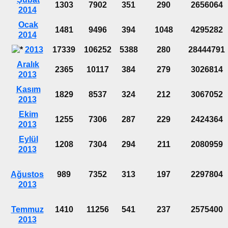
1303
7902
351
290
2656064
2014
Ocak
1481
9496
394
1048
4295282
2014
2013
17339
106252
5388
280
28444791
Aralık
2365
10117
384
279
3026814
2013
Kasım
1829
8537
324
212
3067052
2013
Ekim
1255
7306
287
229
2424364
2013
Eylül
1208
7304
294
211
2080959
2013
Ağustos
989
7352
313
197
2297804
2013
Temmuz
1410
11256
541
237
2575400
2013