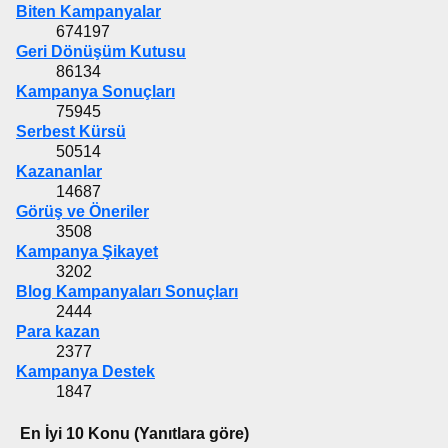
Biten Kampanyalar
674197
Geri Dönüşüm Kutusu
86134
Kampanya Sonuçları
75945
Serbest Kürsü
50514
Kazananlar
14687
Görüş ve Öneriler
3508
Kampanya Şikayet
3202
Blog Kampanyaları Sonuçları
2444
Para kazan
2377
Kampanya Destek
1847
En İyi 10 Konu (Yanıtlara göre)