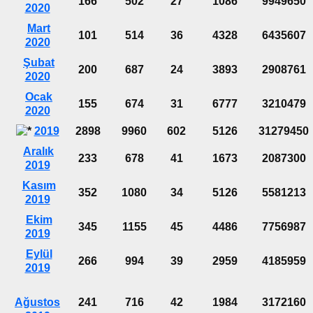
166
502
27
1086
9949650
2020
Mart
101
514
36
4328
6435607
2020
Şubat
200
687
24
3893
2908761
2020
Ocak
155
674
31
6777
3210479
2020
2019
2898
9960
602
5126
31279450
Aralık
233
678
41
1673
2087300
2019
Kasım
352
1080
34
5126
5581213
2019
Ekim
345
1155
45
4486
7756987
2019
Eylül
266
994
39
2959
4185959
2019
Ağustos
241
716
42
1984
3172160