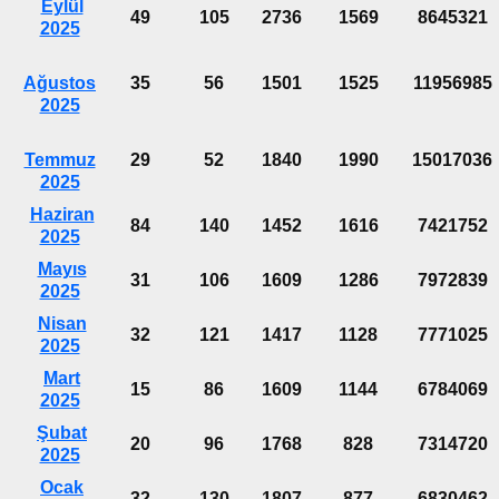
Eylül
49
105
2736
1569
8645321
2025
Ağustos
35
56
1501
1525
11956985
2025
Temmuz
29
52
1840
1990
15017036
2025
Haziran
84
140
1452
1616
7421752
2025
Mayıs
31
106
1609
1286
7972839
2025
Nisan
32
121
1417
1128
7771025
2025
Mart
15
86
1609
1144
6784069
2025
Şubat
20
96
1768
828
7314720
2025
Ocak
32
130
1807
877
6830462