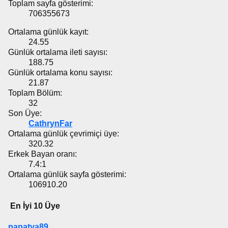
Toplam sayfa gösterimi:
706355673
Ortalama günlük kayıt:
24.55
Günlük ortalama ileti sayısı:
188.75
Günlük ortalama konu sayısı:
21.87
Toplam Bölüm:
32
Son Üye:
CathrynFar
Ortalama günlük çevrimiçi üye:
320.32
Erkek Bayan oranı:
7.4:1
Ortalama günlük sayfa gösterimi:
106910.20
En İyi 10 Üye
papatya89