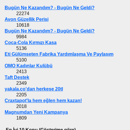
Bugün Ne Kazandım? - Bugün Ne Geldi?
22274
Avon Güzellik Perisi
10618
Bugün Ne Kazandım? - Bugün Ne Geldi?
9984
Coca-Cola Kırmızı Kasa
5136
Eti Gülümseten Fabrika Yardımlaşma Ve Paylaşım
5100
OMO Kadınlar Kulübü
2413
Taft Destek
2349
yakala.co'dan herkese 20tl
2205
Craxtapot'la hem eğlen hem kazan!
2018
Magnumdan Yeni Kampanya
1809
En İyi 10 Konu (Gösterime göre)