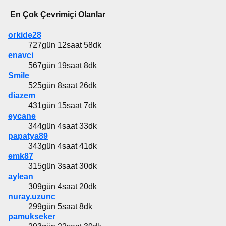
En Çok Çevrimiçi Olanlar
orkide28
727gün 12saat 58dk
enavci
567gün 19saat 8dk
Smile
525gün 8saat 26dk
diazem
431gün 15saat 7dk
eycane
344gün 4saat 33dk
papatya89
343gün 4saat 41dk
emk87
315gün 3saat 30dk
aylean
309gün 4saat 20dk
nuray.uzunc
299gün 5saat 8dk
pamukseker