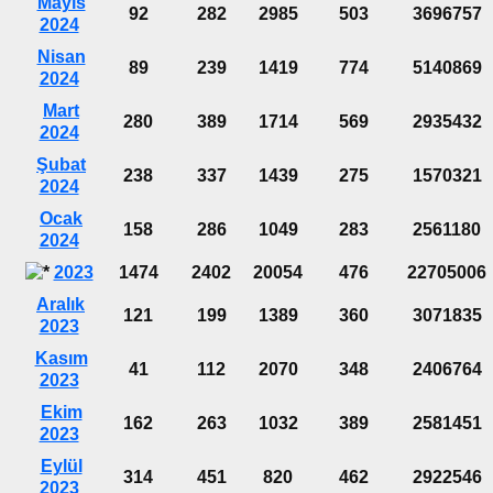
Mayıs
92
282
2985
503
3696757
2024
Nisan
89
239
1419
774
5140869
2024
Mart
280
389
1714
569
2935432
2024
Şubat
238
337
1439
275
1570321
2024
Ocak
158
286
1049
283
2561180
2024
2023
1474
2402
20054
476
22705006
Aralık
121
199
1389
360
3071835
2023
Kasım
41
112
2070
348
2406764
2023
Ekim
162
263
1032
389
2581451
2023
Eylül
314
451
820
462
2922546
2023