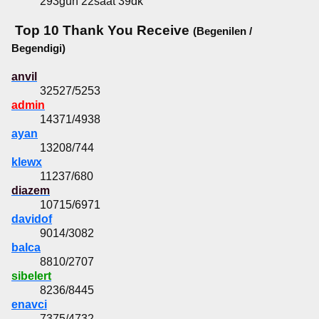
293gün 22saat 39dk
Top 10 Thank You Receive
(Begenilen /
Begendigi)
anvil
32527/5253
admin
14371/4938
ayan
13208/744
klewx
11237/680
diazem
10715/6971
davidof
9014/3082
balca
8810/2707
sibelert
8236/8445
enavci
7375/4732