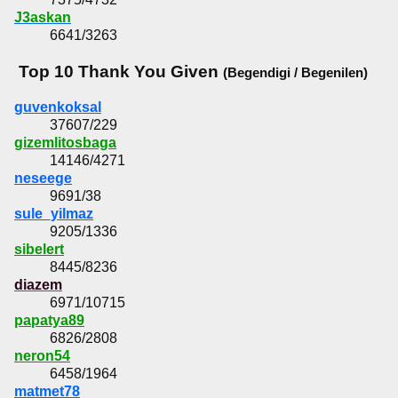
J3askan
6641/3263
Top 10 Thank You Given
(Begendigi / Begenilen)
guvenkoksal
37607/229
gizemlitosbaga
14146/4271
neseege
9691/38
sule_yilmaz
9205/1336
sibelert
8445/8236
diazem
6971/10715
papatya89
6826/2808
neron54
6458/1964
matmet78