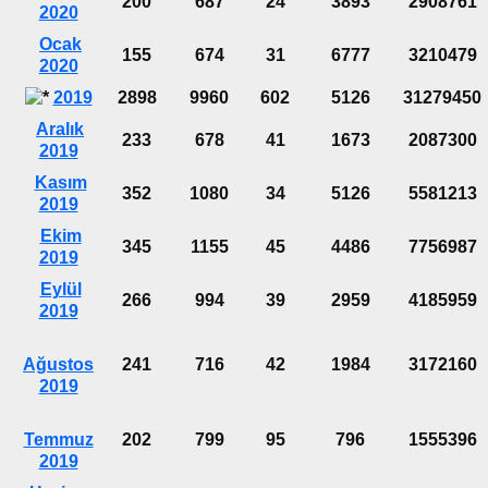
200
687
24
3893
2908761
2020
Ocak
155
674
31
6777
3210479
2020
2019
2898
9960
602
5126
31279450
Aralık
233
678
41
1673
2087300
2019
Kasım
352
1080
34
5126
5581213
2019
Ekim
345
1155
45
4486
7756987
2019
Eylül
266
994
39
2959
4185959
2019
Ağustos
241
716
42
1984
3172160
2019
Temmuz
202
799
95
796
1555396
2019