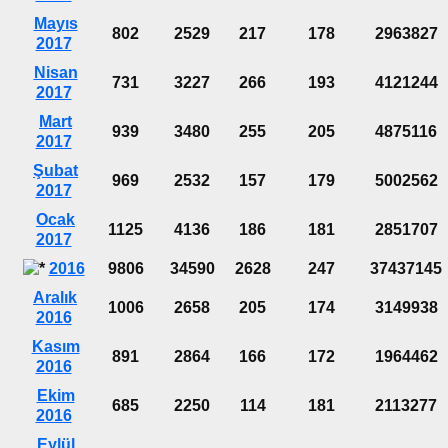
Mayıs
802
2529
217
178
2963827
2017
Nisan
731
3227
266
193
4121244
2017
Mart
939
3480
255
205
4875116
2017
Şubat
969
2532
157
179
5002562
2017
Ocak
1125
4136
186
181
2851707
2017
2016
9806
34590
2628
247
37437145
Aralık
1006
2658
205
174
3149938
2016
Kasım
891
2864
166
172
1964462
2016
Ekim
685
2250
114
181
2113277
2016
Eylül