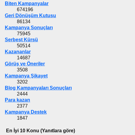
Biten Kampanyalar
674196
Geri Dönüşüm Kutusu
86134
Kampanya Sonuçları
75945
Serbest Kürsü
50514
Kazananlar
14687
Görüş ve Öneriler
3508
Kampanya Şikayet
3202
Blog Kampanyaları Sonuçları
2444
Para kazan
2377
Kampanya Destek
1847
En İyi 10 Konu (Yanıtlara göre)