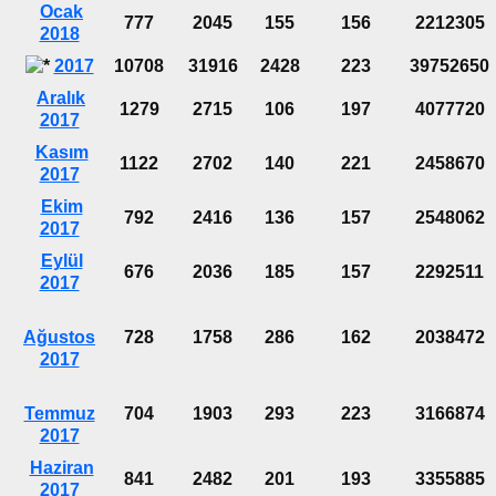
Ocak
777
2045
155
156
2212305
2018
2017
10708
31916
2428
223
39752650
Aralık
1279
2715
106
197
4077720
2017
Kasım
1122
2702
140
221
2458670
2017
Ekim
792
2416
136
157
2548062
2017
Eylül
676
2036
185
157
2292511
2017
Ağustos
728
1758
286
162
2038472
2017
Temmuz
704
1903
293
223
3166874
2017
Haziran
841
2482
201
193
3355885
2017