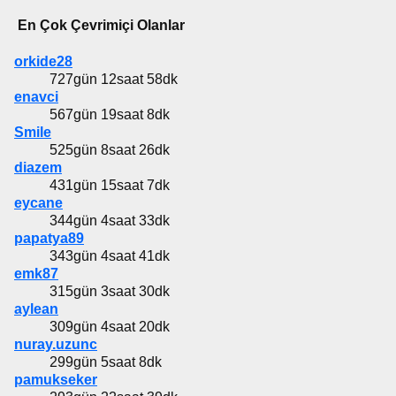
En Çok Çevrimiçi Olanlar
orkide28
727gün 12saat 58dk
enavci
567gün 19saat 8dk
Smile
525gün 8saat 26dk
diazem
431gün 15saat 7dk
eycane
344gün 4saat 33dk
papatya89
343gün 4saat 41dk
emk87
315gün 3saat 30dk
aylean
309gün 4saat 20dk
nuray.uzunc
299gün 5saat 8dk
pamukseker