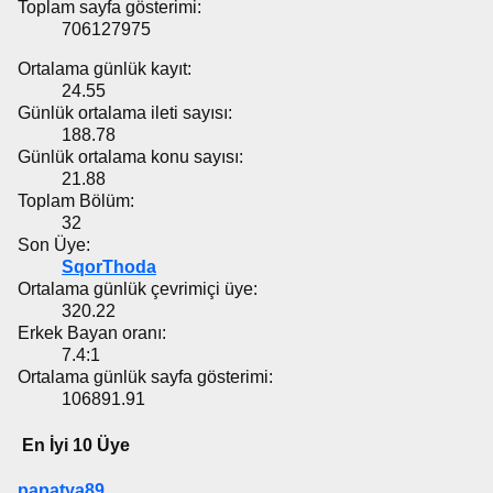
Toplam sayfa gösterimi:
706127975
Ortalama günlük kayıt:
24.55
Günlük ortalama ileti sayısı:
188.78
Günlük ortalama konu sayısı:
21.88
Toplam Bölüm:
32
Son Üye:
SqorThoda
Ortalama günlük çevrimiçi üye:
320.22
Erkek Bayan oranı:
7.4:1
Ortalama günlük sayfa gösterimi:
106891.91
En İyi 10 Üye
papatya89