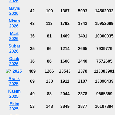
2026
Mayıs
42
100
1387
5093
14502932
2026
Nisan
43
113
1792
1742
15952689
2026
Mart
36
81
1469
3401
10300035
2026
Şubat
35
66
1214
2665
7939779
2026
Ocak
36
86
1600
2440
7572605
2026
2025
489
1266
23543
2378
113383901
Aralık
69
138
1911
2187
13896439
2025
Kasım
40
88
2044
2378
9665359
2025
Ekim
53
148
3849
1877
10107894
2025