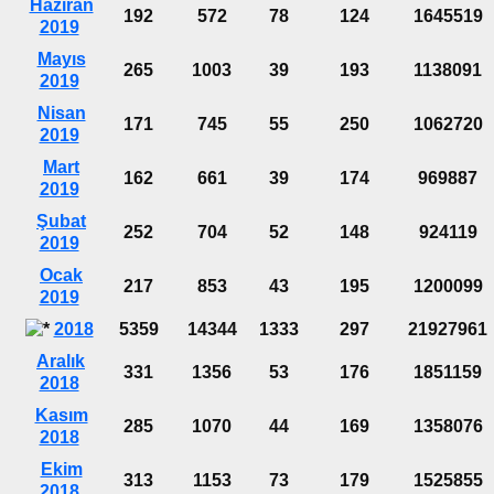
Haziran
192
572
78
124
1645519
2019
Mayıs
265
1003
39
193
1138091
2019
Nisan
171
745
55
250
1062720
2019
Mart
162
661
39
174
969887
2019
Şubat
252
704
52
148
924119
2019
Ocak
217
853
43
195
1200099
2019
2018
5359
14344
1333
297
21927961
Aralık
331
1356
53
176
1851159
2018
Kasım
285
1070
44
169
1358076
2018
Ekim
313
1153
73
179
1525855
2018