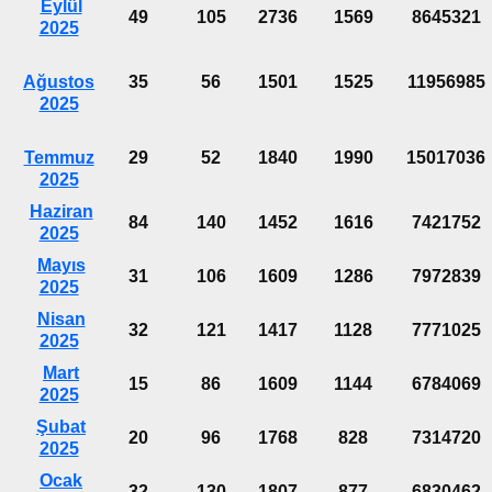
Eylül
49
105
2736
1569
8645321
2025
Ağustos
35
56
1501
1525
11956985
2025
Temmuz
29
52
1840
1990
15017036
2025
Haziran
84
140
1452
1616
7421752
2025
Mayıs
31
106
1609
1286
7972839
2025
Nisan
32
121
1417
1128
7771025
2025
Mart
15
86
1609
1144
6784069
2025
Şubat
20
96
1768
828
7314720
2025
Ocak
32
130
1807
877
6830462