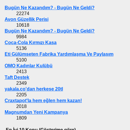
Bugün Ne Kazandım? - Bugün Ne Geldi?
22274
Avon Güzellik Perisi
10618
Bugün Ne Kazandım? - Bugün Ne Geldi?
9984
Coca-Cola Kırmızı Kasa
5136
Eti Gülümseten Fabrika Yardımlaşma Ve Paylaşım
5100
OMO Kadınlar Kulübü
2413
Taft Destek
2349
yakala.co'dan herkese 20tl
2205
Craxtapot'la hem eğlen hem kazan!
2018
Magnumdan Yeni Kampanya
1809
En İyi 10 Konu (Gösterime göre)