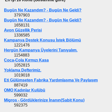
Bugün Ne Kazandım? - Bugün Ne Geldi?
3797903
Bugün Ne Kazandım? - Bugün Ne Geldi?
1658131
Avon Güzellik Perisi
1336585
Kampanya Destek Konusu İstek Bölümü
1221476
Hergün Kampanya Üyelerini Tanıyalım.
1154883
Coca-Cola Kırmızı Kasa
1052815
Yoklama Defterimiz.
1019018
Eti Gülümseten Fabrika Yardımlaşma Ve Paylaşım
887419
OMO Kadınlar Kulübü
599032
Migros - Gördüklerinize İnanın(Sabit Konu)
592375