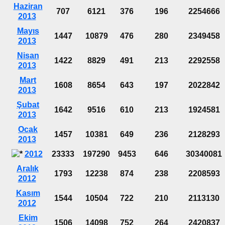
Haziran
707
6121
376
196
2254666
2013
Mayıs
1447
10879
476
280
2349458
2013
Nisan
1422
8829
491
213
2292558
2013
Mart
1608
8654
643
197
2022842
2013
Şubat
1642
9516
610
213
1924581
2013
Ocak
1457
10381
649
236
2128293
2013
2012
23333
197290
9453
646
30340081
Aralık
1793
12238
874
238
2208593
2012
Kasım
1544
10504
722
210
2113130
2012
Ekim
1506
14098
752
264
2420837