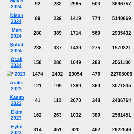
Mayıs
92
282
2985
503
3696757
2024
Nisan
89
239
1419
774
5140869
2024
Mart
280
389
1714
569
2935432
2024
Şubat
238
337
1439
275
1570321
2024
Ocak
158
286
1049
283
2561180
2024
2023
1474
2402
20054
476
22705006
Aralık
121
199
1389
360
3071835
2023
Kasım
41
112
2070
348
2406764
2023
Ekim
162
263
1032
389
2581451
2023
Eylül
314
451
820
462
2922546
2023