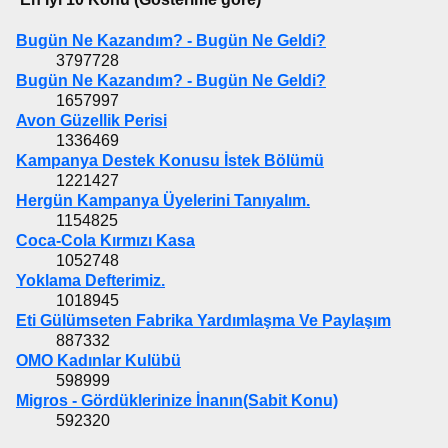
Bugün Ne Kazandım? - Bugün Ne Geldi?
3797728
Bugün Ne Kazandım? - Bugün Ne Geldi?
1657997
Avon Güzellik Perisi
1336469
Kampanya Destek Konusu İstek Bölümü
1221427
Hergün Kampanya Üyelerini Tanıyalım.
1154825
Coca-Cola Kırmızı Kasa
1052748
Yoklama Defterimiz.
1018945
Eti Gülümseten Fabrika Yardımlaşma Ve Paylaşım
887332
OMO Kadınlar Kulübü
598999
Migros - Gördüklerinize İnanın(Sabit Konu)
592320