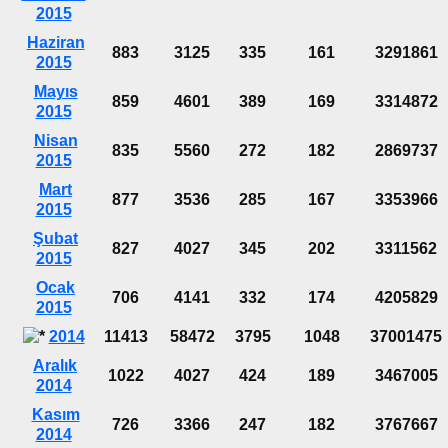
2015
Haziran
883
3125
335
161
3291861
2015
Mayıs
859
4601
389
169
3314872
2015
Nisan
835
5560
272
182
2869737
2015
Mart
877
3536
285
167
3353966
2015
Şubat
827
4027
345
202
3311562
2015
Ocak
706
4141
332
174
4205829
2015
2014
11413
58472
3795
1048
37001475
Aralık
1022
4027
424
189
3467005
2014
Kasım
726
3366
247
182
3767667
2014