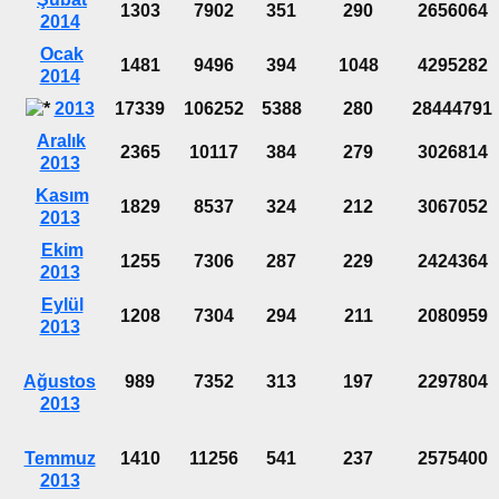
1303
7902
351
290
2656064
2014
Ocak
1481
9496
394
1048
4295282
2014
2013
17339
106252
5388
280
28444791
Aralık
2365
10117
384
279
3026814
2013
Kasım
1829
8537
324
212
3067052
2013
Ekim
1255
7306
287
229
2424364
2013
Eylül
1208
7304
294
211
2080959
2013
Ağustos
989
7352
313
197
2297804
2013
Temmuz
1410
11256
541
237
2575400
2013