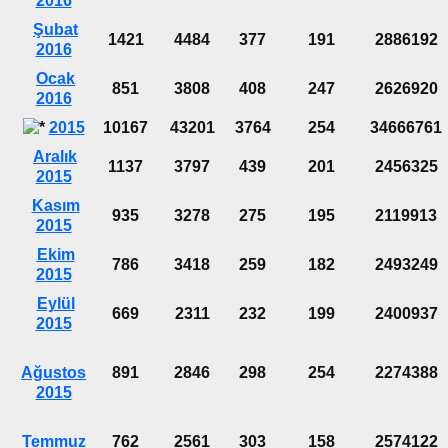
2016
Şubat
1421
4484
377
191
2886192
2016
Ocak
851
3808
408
247
2626920
2016
2015
10167
43201
3764
254
34666761
Aralık
1137
3797
439
201
2456325
2015
Kasım
935
3278
275
195
2119913
2015
Ekim
786
3418
259
182
2493249
2015
Eylül
669
2311
232
199
2400937
2015
Ağustos
891
2846
298
254
2274388
2015
Temmuz
762
2561
303
158
2574122