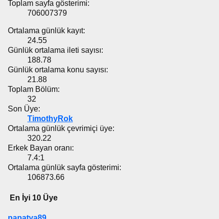
Toplam sayfa gösterimi:
706007379
Ortalama günlük kayıt:
24.55
Günlük ortalama ileti sayısı:
188.78
Günlük ortalama konu sayısı:
21.88
Toplam Bölüm:
32
Son Üye:
TimothyRok
Ortalama günlük çevrimiçi üye:
320.22
Erkek Bayan oranı:
7.4:1
Ortalama günlük sayfa gösterimi:
106873.66
En İyi 10 Üye
papatya89