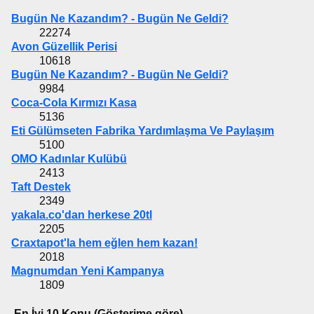
Bugün Ne Kazandım? - Bugün Ne Geldi?
22274
Avon Güzellik Perisi
10618
Bugün Ne Kazandım? - Bugün Ne Geldi?
9984
Coca-Cola Kırmızı Kasa
5136
Eti Gülümseten Fabrika Yardımlaşma Ve Paylaşım
5100
OMO Kadınlar Kulübü
2413
Taft Destek
2349
yakala.co'dan herkese 20tl
2205
Craxtapot'la hem eğlen hem kazan!
2018
Magnumdan Yeni Kampanya
1809
En İyi 10 Konu (Gösterime göre)