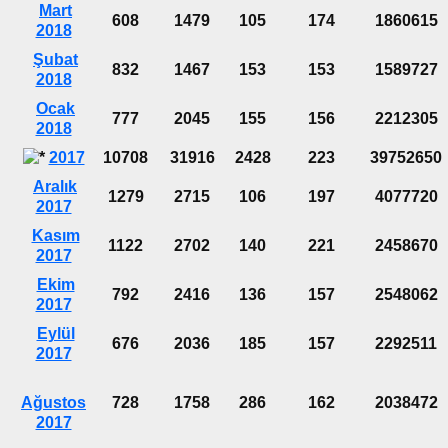
Mart
608
1479
105
174
1860615
2018
Şubat
832
1467
153
153
1589727
2018
Ocak
777
2045
155
156
2212305
2018
2017
10708
31916
2428
223
39752650
Aralık
1279
2715
106
197
4077720
2017
Kasım
1122
2702
140
221
2458670
2017
Ekim
792
2416
136
157
2548062
2017
Eylül
676
2036
185
157
2292511
2017
Ağustos
728
1758
286
162
2038472
2017