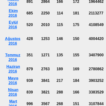
891
2864
166
172
1964462
2016
Ekim
685
2250
114
181
2113277
2016
Eylül
520
2010
115
175
4108549
2016
Ağustos
428
1253
146
150
4004420
2016
Temmuz
351
1271
135
155
3407900
2016
Haziran
879
2763
189
169
2780862
2016
Mayıs
939
3841
217
184
3903252
2016
Nisan
839
3821
288
166
3383529
2016
Mart
996
3567
268
151
3107844