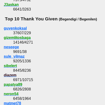
J3askan
6641/3263
Top 10 Thank You Given
(Begendigi / Begenilen)
guvenkoksal
37607/229
gizemlitosbaga
14146/4271
neseege
9691/38
sule_yilmaz
9205/1336
sibelert
8445/8236
diazem
6971/10715
papatya89
6826/2808
neron54
6458/1964
matmet78