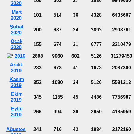
166
502
27
1086
9949650
2020
Mart
101
514
36
4328
6435607
2020
Şubat
200
687
24
3893
2908761
2020
Ocak
155
674
31
6777
3210479
2020
2019
2898
9960
602
5126
31279450
Aralık
233
678
41
1673
2087300
2019
Kasım
352
1080
34
5126
5581213
2019
Ekim
345
1155
45
4486
7756987
2019
Eylül
266
994
39
2959
4185959
2019
Ağustos
241
716
42
1984
3172160