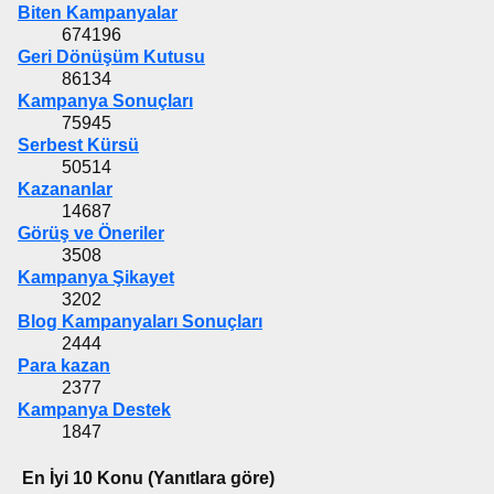
Biten Kampanyalar
674196
Geri Dönüşüm Kutusu
86134
Kampanya Sonuçları
75945
Serbest Kürsü
50514
Kazananlar
14687
Görüş ve Öneriler
3508
Kampanya Şikayet
3202
Blog Kampanyaları Sonuçları
2444
Para kazan
2377
Kampanya Destek
1847
En İyi 10 Konu (Yanıtlara göre)