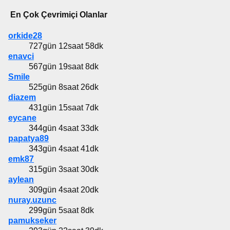
En Çok Çevrimiçi Olanlar
orkide28
727gün 12saat 58dk
enavci
567gün 19saat 8dk
Smile
525gün 8saat 26dk
diazem
431gün 15saat 7dk
eycane
344gün 4saat 33dk
papatya89
343gün 4saat 41dk
emk87
315gün 3saat 30dk
aylean
309gün 4saat 20dk
nuray.uzunc
299gün 5saat 8dk
pamukseker