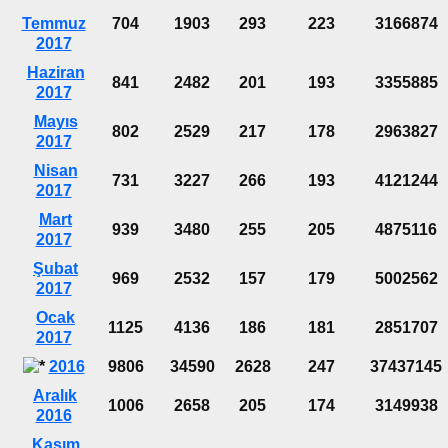
Temmuz
704
1903
293
223
3166874
2017
Haziran
841
2482
201
193
3355885
2017
Mayıs
802
2529
217
178
2963827
2017
Nisan
731
3227
266
193
4121244
2017
Mart
939
3480
255
205
4875116
2017
Şubat
969
2532
157
179
5002562
2017
Ocak
1125
4136
186
181
2851707
2017
2016
9806
34590
2628
247
37437145
Aralık
1006
2658
205
174
3149938
2016
Kasım