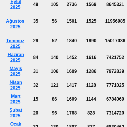
Eylül
49
105
2736
1569
8645321
2025
Ağustos
35
56
1501
1525
11956985
2025
Temmuz
29
52
1840
1990
15017036
2025
Haziran
84
140
1452
1616
7421752
2025
Mayıs
31
106
1609
1286
7972839
2025
Nisan
32
121
1417
1128
7771025
2025
Mart
15
86
1609
1144
6784069
2025
Şubat
20
96
1768
828
7314720
2025
Ocak
32
130
1807
877
6830462