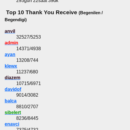
293gün 22saat 39dk
Top 10 Thank You Receive
(Begenilen /
Begendigi)
anvil
32527/5253
admin
14371/4938
ayan
13208/744
klewx
11237/680
diazem
10715/6971
davidof
9014/3082
balca
8810/2707
sibelert
8236/8445
enavci
7375/4732