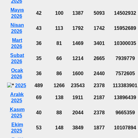
2026
Mayıs
42
100
1387
5093
14502932
2026
Nisan
43
113
1792
1742
15952689
2026
Mart
36
81
1469
3401
10300035
2026
Şubat
35
66
1214
2665
7939779
2026
Ocak
36
86
1600
2440
7572605
2026
2025
489
1266
23543
2378
113383901
Aralık
69
138
1911
2187
13896439
2025
Kasım
40
88
2044
2378
9665359
2025
Ekim
53
148
3849
1877
10107894
2025