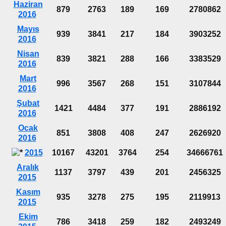
Haziran
879
2763
189
169
2780862
2016
Mayıs
939
3841
217
184
3903252
2016
Nisan
839
3821
288
166
3383529
2016
Mart
996
3567
268
151
3107844
2016
Şubat
1421
4484
377
191
2886192
2016
Ocak
851
3808
408
247
2626920
2016
2015
10167
43201
3764
254
34666761
Aralık
1137
3797
439
201
2456325
2015
Kasım
935
3278
275
195
2119913
2015
Ekim
786
3418
259
182
2493249