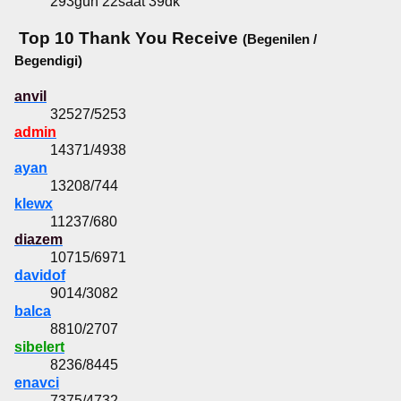
293gün 22saat 39dk
Top 10 Thank You Receive
(Begenilen /
Begendigi)
anvil
32527/5253
admin
14371/4938
ayan
13208/744
klewx
11237/680
diazem
10715/6971
davidof
9014/3082
balca
8810/2707
sibelert
8236/8445
enavci
7375/4732