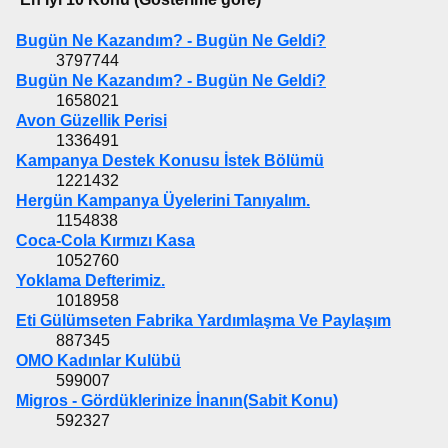
Bugün Ne Kazandım? - Bugün Ne Geldi?
3797744
Bugün Ne Kazandım? - Bugün Ne Geldi?
1658021
Avon Güzellik Perisi
1336491
Kampanya Destek Konusu İstek Bölümü
1221432
Hergün Kampanya Üyelerini Tanıyalım.
1154838
Coca-Cola Kırmızı Kasa
1052760
Yoklama Defterimiz.
1018958
Eti Gülümseten Fabrika Yardımlaşma Ve Paylaşım
887345
OMO Kadınlar Kulübü
599007
Migros - Gördüklerinize İnanın(Sabit Konu)
592327