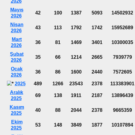
2026
Mayıs
42
100
1387
5093
14502932
2026
Nisan
43
113
1792
1742
15952689
2026
Mart
36
81
1469
3401
10300035
2026
Şubat
35
66
1214
2665
7939779
2026
Ocak
36
86
1600
2440
7572605
2026
2025
489
1266
23543
2378
113383901
Aralık
69
138
1911
2187
13896439
2025
Kasım
40
88
2044
2378
9665359
2025
Ekim
53
148
3849
1877
10107894
2025