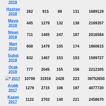
2018
Haziran
282
915
88
131
1689129
2018
Mayıs
445
1279
132
138
2169357
2018
Nisan
711
1465
247
187
2016584
2018
Mart
608
1479
105
174
1860615
2018
Şubat
832
1467
153
153
1589727
2018
Ocak
777
2045
155
156
2212305
2018
2017
10708
31916
2428
223
39752650
Aralık
1279
2715
106
197
4077720
2017
Kasım
1122
2702
140
221
2458670
2017