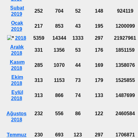
Şubat
252
704
52
148
924119
2019
Ocak
217
853
43
195
1200099
2019
2018
5359
14344
1333
297
21927961
Aralık
331
1356
53
176
1851159
2018
Kasım
285
1070
44
169
1358076
2018
Ekim
313
1153
73
179
1525855
2018
Eylül
313
866
74
133
1487699
2018
Ağustos
232
556
86
122
2460584
2018
Temmuz
230
693
123
297
1706871