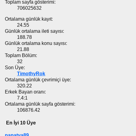
Toplam sayfa gösterimi:
706025632
Ortalama günlük kayıt:
24.55
Günlük ortalama ileti sayısı:
188.78
Günlük ortalama konu sayısı:
21.88
Toplam Bölüm:
32
Son Üye:
TimothyRok
Ortalama günlük çevrimiçi üye:
320.22
Erkek Bayan oranı:
7.4:1
Ortalama günlük sayfa gösterimi:
106876.42
En İyi 10 Üye
papatya89