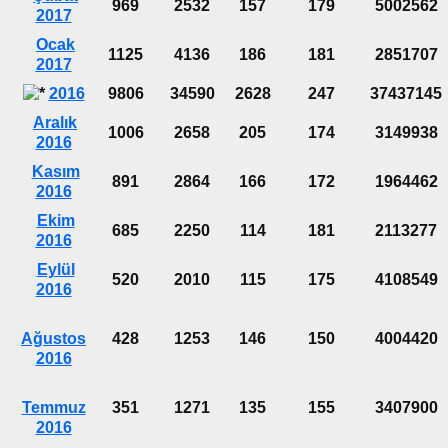
969
2532
157
179
5002562
2017
Ocak
1125
4136
186
181
2851707
2017
2016
9806
34590
2628
247
37437145
Aralık
1006
2658
205
174
3149938
2016
Kasım
891
2864
166
172
1964462
2016
Ekim
685
2250
114
181
2113277
2016
Eylül
520
2010
115
175
4108549
2016
Ağustos
428
1253
146
150
4004420
2016
Temmuz
351
1271
135
155
3407900
2016