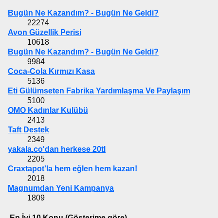
Bugün Ne Kazandım? - Bugün Ne Geldi?
22274
Avon Güzellik Perisi
10618
Bugün Ne Kazandım? - Bugün Ne Geldi?
9984
Coca-Cola Kırmızı Kasa
5136
Eti Gülümseten Fabrika Yardımlaşma Ve Paylaşım
5100
OMO Kadınlar Kulübü
2413
Taft Destek
2349
yakala.co'dan herkese 20tl
2205
Craxtapot'la hem eğlen hem kazan!
2018
Magnumdan Yeni Kampanya
1809
En İyi 10 Konu (Gösterime göre)