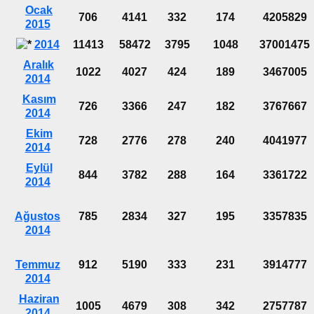
Ocak
706
4141
332
174
4205829
2015
2014
11413
58472
3795
1048
37001475
Aralık
1022
4027
424
189
3467005
2014
Kasım
726
3366
247
182
3767667
2014
Ekim
728
2776
278
240
4041977
2014
Eylül
844
3782
288
164
3361722
2014
Ağustos
785
2834
327
195
3357835
2014
Temmuz
912
5190
333
231
3914777
2014
Haziran
1005
4679
308
342
2757787
2014