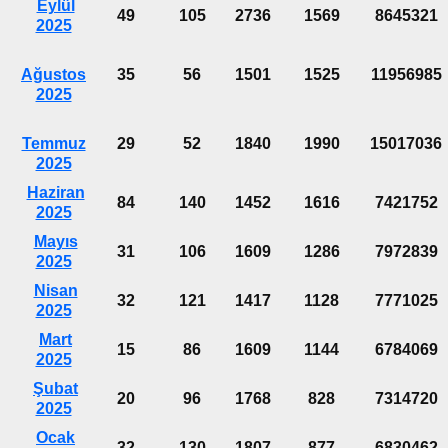
Eylül
49
105
2736
1569
8645321
2025
Ağustos
35
56
1501
1525
11956985
2025
Temmuz
29
52
1840
1990
15017036
2025
Haziran
84
140
1452
1616
7421752
2025
Mayıs
31
106
1609
1286
7972839
2025
Nisan
32
121
1417
1128
7771025
2025
Mart
15
86
1609
1144
6784069
2025
Şubat
20
96
1768
828
7314720
2025
Ocak
32
130
1807
877
6830462