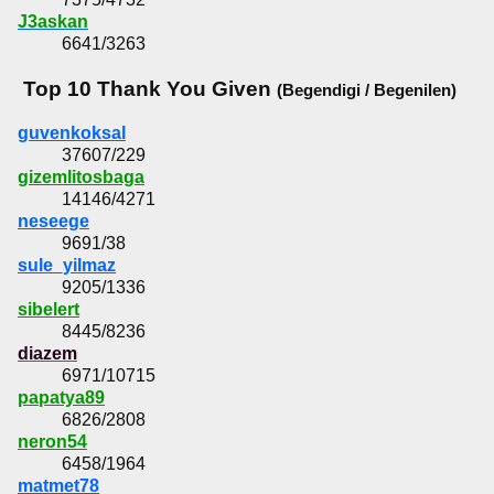
J3askan
6641/3263
Top 10 Thank You Given
(Begendigi / Begenilen)
guvenkoksal
37607/229
gizemlitosbaga
14146/4271
neseege
9691/38
sule_yilmaz
9205/1336
sibelert
8445/8236
diazem
6971/10715
papatya89
6826/2808
neron54
6458/1964
matmet78