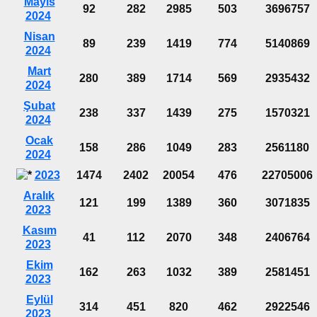
Mayıs
92
282
2985
503
3696757
2024
Nisan
89
239
1419
774
5140869
2024
Mart
280
389
1714
569
2935432
2024
Şubat
238
337
1439
275
1570321
2024
Ocak
158
286
1049
283
2561180
2024
2023
1474
2402
20054
476
22705006
Aralık
121
199
1389
360
3071835
2023
Kasım
41
112
2070
348
2406764
2023
Ekim
162
263
1032
389
2581451
2023
Eylül
314
451
820
462
2922546
2023