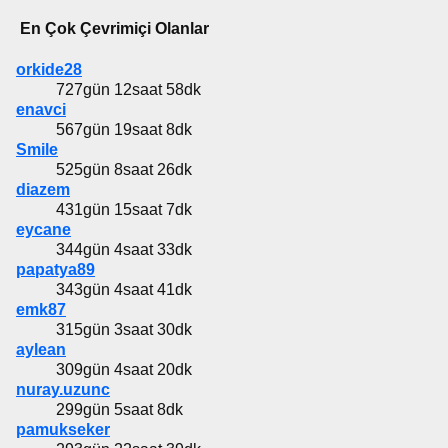
En Çok Çevrimiçi Olanlar
orkide28
727gün 12saat 58dk
enavci
567gün 19saat 8dk
Smile
525gün 8saat 26dk
diazem
431gün 15saat 7dk
eycane
344gün 4saat 33dk
papatya89
343gün 4saat 41dk
emk87
315gün 3saat 30dk
aylean
309gün 4saat 20dk
nuray.uzunc
299gün 5saat 8dk
pamukseker