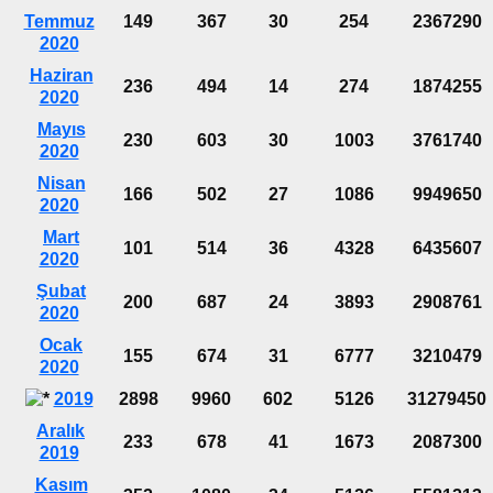
Temmuz
149
367
30
254
2367290
2020
Haziran
236
494
14
274
1874255
2020
Mayıs
230
603
30
1003
3761740
2020
Nisan
166
502
27
1086
9949650
2020
Mart
101
514
36
4328
6435607
2020
Şubat
200
687
24
3893
2908761
2020
Ocak
155
674
31
6777
3210479
2020
2019
2898
9960
602
5126
31279450
Aralık
233
678
41
1673
2087300
2019
Kasım