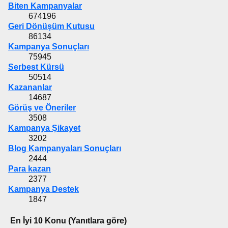
Biten Kampanyalar
674196
Geri Dönüşüm Kutusu
86134
Kampanya Sonuçları
75945
Serbest Kürsü
50514
Kazananlar
14687
Görüş ve Öneriler
3508
Kampanya Şikayet
3202
Blog Kampanyaları Sonuçları
2444
Para kazan
2377
Kampanya Destek
1847
En İyi 10 Konu (Yanıtlara göre)