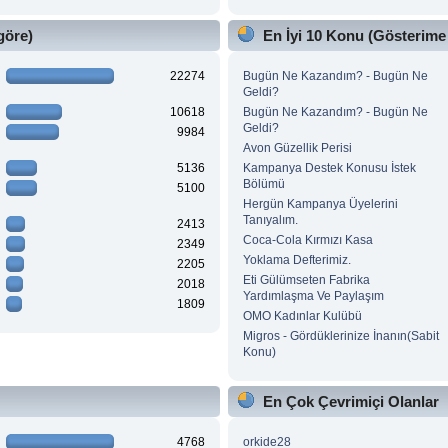
göre)
En İyi 10 Konu (Gösterime
22274
Bugün Ne Kazandım? - Bugün Ne
Geldi?
10618
Bugün Ne Kazandım? - Bugün Ne
Geldi?
9984
Avon Güzellik Perisi
5136
Kampanya Destek Konusu İstek
Bölümü
5100
Hergün Kampanya Üyelerini
Tanıyalım.
2413
Coca-Cola Kırmızı Kasa
2349
Yoklama Defterimiz.
2205
Eti Gülümseten Fabrika
2018
Yardımlaşma Ve Paylaşım
1809
OMO Kadınlar Kulübü
Migros - Gördüklerinize İnanın(Sabit
Konu)
En Çok Çevrimiçi Olanlar
4768
orkide28