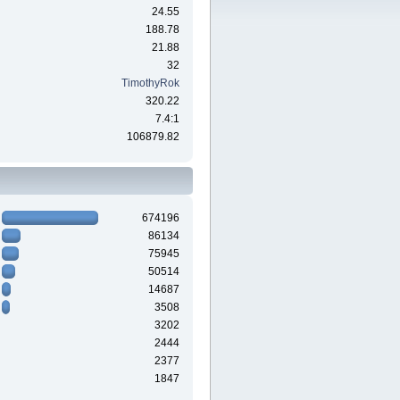
24.55
188.78
21.88
32
TimothyRok
320.22
7.4:1
106879.82
674196
86134
75945
50514
14687
3508
3202
2444
2377
1847