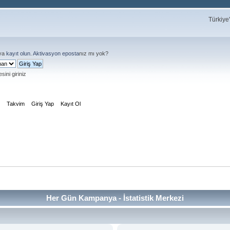
Türkiye
ya
kayıt olun
.
Aktivasyon eposta
nız mı yok?
sini giriniz
m
Takvim
Giriş Yap
Kayıt Ol
Her Gün Kampanya - İstatistik Merkezi