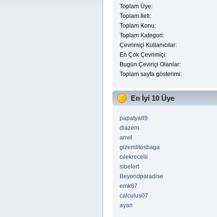
Toplam Üye:
Toplam İleti:
Toplam Konu:
Toplam Kategori:
Çevrimiçi Kullanıcılar:
En Çok Çevrimiçi:
Bugün Çeviriçi Olanlar:
Toplam sayfa gösterimi:
En İyi 10 Üye
papatya89
diazem
anvil
gizemlitosbaga
cilekrecelii
sibelert
Beyondparadise
emk87
calculus07
ayan