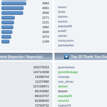
4584
enavci
4061
Smile
3936
diazem
2271
eycane
2151
papatya89
1992
emk87
1830
aylean
1574
nuray.uzunc
1249
pamukseker
ceive
Top 10 Thank You Gi
(Begenilen / Begendigi)
32527/5253
guvenkoksal
14371/4938
gizemlitosbaga
13208/744
neseege
11237/680
sule_yilmaz
10715/6971
sibelert
9014/3082
diazem
8810/2707
papatya89
8236/8445
neron54
7375/4732
matmet78