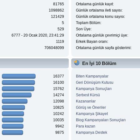
81765
Ortalama günlük kayıt:
1098862
Günlük ortalama ileti sayısı:
121429
Günlük ortalama konu sayısı:
5
Toplam Bölüm:
529
Son Üye:
6777 - 20 Ocak 2020, 23:41:29
Ortalama günlük çevrimiçi üye:
1119
Erkek Bayan oranı:
706048099
Ortalama günlük sayfa gösterimi:
En İyi 10 Bölüm
16377
Biten Kampanyalar
16100
Geri Dönüşüm Kutusu
15762
Kampanya Sonuçları
14274
Serbest Kürsü
12098
Kazananlar
10825
Görüş ve Öneriler
10242
Kampanya Şikayet
10035
Blog Kampanyaları Sonuçları
9942
Para kazan
9875
Kampanya Destek