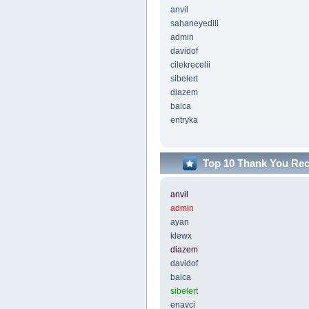
anvil
sahaneyedili
admin
davidof
cilekrecelii
sibelert
diazem
balca
entryka
Top 10 Thank You Re
anvil
admin
ayan
klewx
diazem
davidof
balca
sibelert
enavci