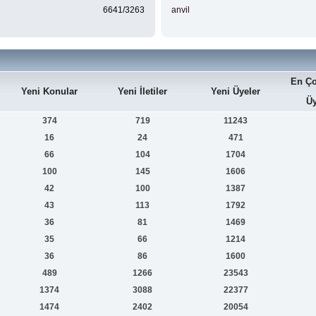
6641/3263
anvil
En Ço
Yeni Konular
Yeni İletiler
Yeni Üyeler
Üy
374
719
11243
16
24
471
66
104
1704
100
145
1606
42
100
1387
43
113
1792
36
81
1469
35
66
1214
36
86
1600
489
1266
23543
1374
3088
22377
1474
2402
20054