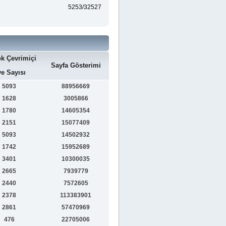
5253/32527
k Çevrimiçi
Sayfa Gösterimi
e Sayısı
5093
88956669
1628
3005866
1780
14605354
2151
15077409
5093
14502932
1742
15952689
3401
10300035
2665
7939779
2440
7572605
2378
113383901
2861
57470969
476
22705006