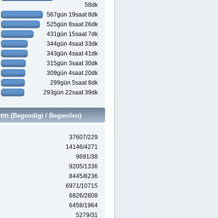
58dk
567gün 19saat 8dk
525gün 8saat 26dk
431gün 15saat 7dk
344gün 4saat 33dk
343gün 4saat 41dk
315gün 3saat 30dk
309gün 4saat 20dk
299gün 5saat 8dk
293gün 22saat 39dk
ven
(Begendigi / Begenilen)
37607/229
14146/4271
9691/38
9205/1336
8445/8236
6971/10715
6826/2808
6458/1964
5279/31