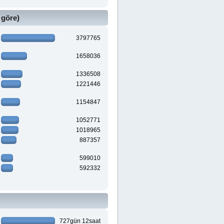
 göre)
3797765
1658036
1336508
1221446
1154847
1052771
1018965
887357
599010
592332
727gün 12saat