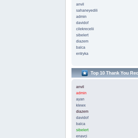
anvil
sahaneyedili
admin
davidof
cilekrecelii
sibelert
diazem
balca
entryka
Top 10 Thank You Re
anvil
admin
ayan
klewx
diazem
davidof
balca
sibelert
enavci