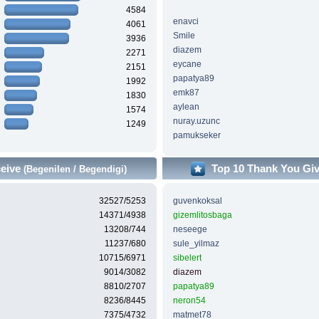
4584
enavci
4061
Smile
3936
diazem
2271
eycane
2151
papatya89
1992
emk87
1830
aylean
1574
nuray.uzunc
1249
pamukseker
ceive
Top 10 Thank You Gi
(Begenilen / Begendigi)
32527/5253
guvenkoksal
14371/4938
gizemlitosbaga
13208/744
neseege
11237/680
sule_yilmaz
10715/6971
sibelert
9014/3082
diazem
8810/2707
papatya89
8236/8445
neron54
7375/4732
matmet78