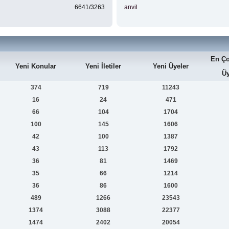
6641/3263
anvil
En Ço
Yeni Konular
Yeni İletiler
Yeni Üyeler
Üy
374
719
11243
16
24
471
66
104
1704
100
145
1606
42
100
1387
43
113
1792
36
81
1469
35
66
1214
36
86
1600
489
1266
23543
1374
3088
22377
1474
2402
20054