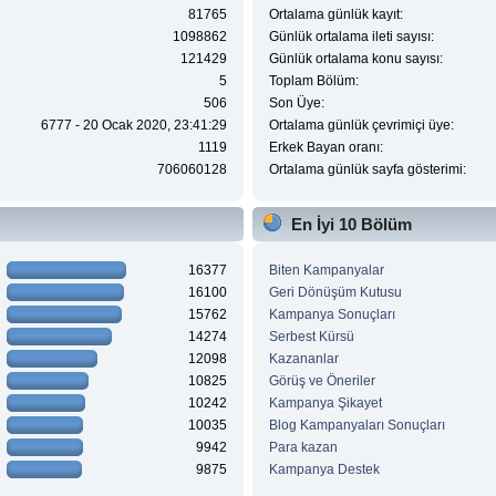
81765
Ortalama günlük kayıt:
1098862
Günlük ortalama ileti sayısı:
121429
Günlük ortalama konu sayısı:
5
Toplam Bölüm:
506
Son Üye:
6777 - 20 Ocak 2020, 23:41:29
Ortalama günlük çevrimiçi üye:
1119
Erkek Bayan oranı:
706060128
Ortalama günlük sayfa gösterimi:
En İyi 10 Bölüm
16377
Biten Kampanyalar
16100
Geri Dönüşüm Kutusu
15762
Kampanya Sonuçları
14274
Serbest Kürsü
12098
Kazananlar
10825
Görüş ve Öneriler
10242
Kampanya Şikayet
10035
Blog Kampanyaları Sonuçları
9942
Para kazan
9875
Kampanya Destek