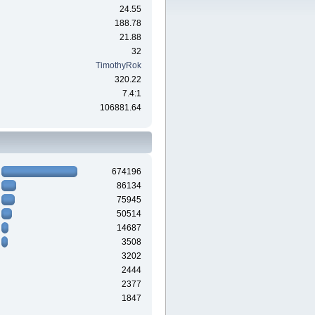
24.55
188.78
21.88
32
TimothyRok
320.22
7.4:1
106881.64
674196
86134
75945
50514
14687
3508
3202
2444
2377
1847