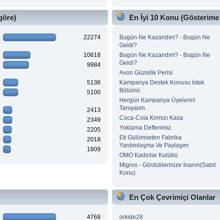
göre)
En İyi 10 Konu (Gösterime
22274
Bugün Ne Kazandım? - Bugün Ne
Geldi?
10618
Bugün Ne Kazandım? - Bugün Ne
Geldi?
9984
Avon Güzellik Perisi
5136
Kampanya Destek Konusu İstek
Bölümü
5100
Hergün Kampanya Üyelerini
Tanıyalım.
2413
Coca-Cola Kırmızı Kasa
2349
Yoklama Defterimiz.
2205
Eti Gülümseten Fabrika
2018
Yardımlaşma Ve Paylaşım
1809
OMO Kadınlar Kulübü
Migros - Gördüklerinize İnanın(Sabit
Konu)
En Çok Çevrimiçi Olanlar
4768
orkide28