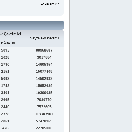
5253/32527
k Çevrimiçi
Sayfa Gösterimi
e Sayısı
5093
88968687
1628
3017884
1780
14605354
2151
15077409
5093
14502932
1742
15952689
3401
10300035
2665
7939779
2440
7572605
2378
113383901
2861
57470969
476
22705006