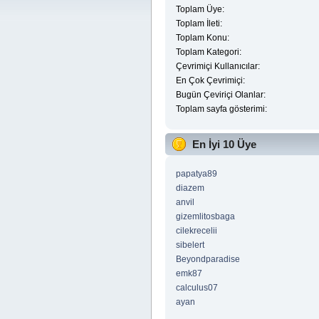
Toplam Üye:
Toplam İleti:
Toplam Konu:
Toplam Kategori:
Çevrimiçi Kullanıcılar:
En Çok Çevrimiçi:
Bugün Çeviriçi Olanlar:
Toplam sayfa gösterimi:
En İyi 10 Üye
papatya89
diazem
anvil
gizemlitosbaga
cilekrecelii
sibelert
Beyondparadise
emk87
calculus07
ayan