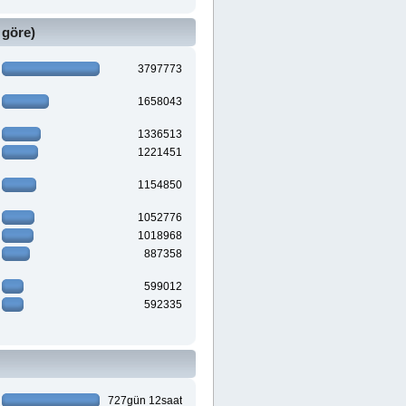
 göre)
3797773
1658043
1336513
1221451
1154850
1052776
1018968
887358
599012
592335
727gün 12saat