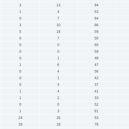
3
13
94
1
4
53
0
7
64
3
10
86
5
18
59
0
7
50
0
0
60
0
0
59
0
1
48
1
6
47
0
4
56
0
1
42
0
3
37
1
4
41
1
2
33
0
0
52
1
3
81
24
26
53
18
18
76