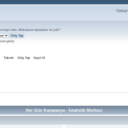
Türkiye
ya
kayıt olun
.
Aktivasyon eposta
nız mı yok?
sini giriniz
m
Takvim
Giriş Yap
Kayıt Ol
Her Gün Kampanya - İstatistik Merkezi