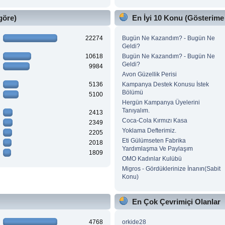
göre)
En İyi 10 Konu (Gösterime
22274
Bugün Ne Kazandım? - Bugün Ne
Geldi?
10618
Bugün Ne Kazandım? - Bugün Ne
Geldi?
9984
Avon Güzellik Perisi
5136
Kampanya Destek Konusu İstek
Bölümü
5100
Hergün Kampanya Üyelerini
Tanıyalım.
2413
Coca-Cola Kırmızı Kasa
2349
Yoklama Defterimiz.
2205
Eti Gülümseten Fabrika
2018
Yardımlaşma Ve Paylaşım
1809
OMO Kadınlar Kulübü
Migros - Gördüklerinize İnanın(Sabit
Konu)
En Çok Çevrimiçi Olanlar
4768
orkide28