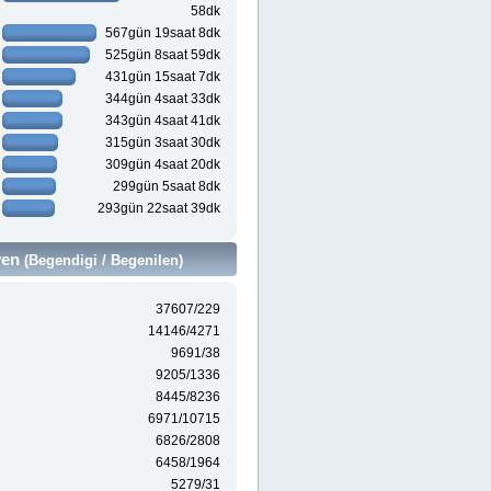
58dk
567gün 19saat 8dk
525gün 8saat 59dk
431gün 15saat 7dk
344gün 4saat 33dk
343gün 4saat 41dk
315gün 3saat 30dk
309gün 4saat 20dk
299gün 5saat 8dk
293gün 22saat 39dk
ven
(Begendigi / Begenilen)
37607/229
14146/4271
9691/38
9205/1336
8445/8236
6971/10715
6826/2808
6458/1964
5279/31