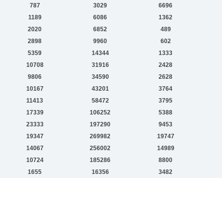
787
3029
6696
1189
6086
1362
2020
6852
489
2898
9960
602
5359
14344
1333
10708
31916
2428
9806
34590
2628
10167
43201
3764
11413
58472
3795
17339
106252
5388
23333
197290
9453
19347
269982
19747
14067
256002
14989
10724
185286
8800
1655
16356
3482