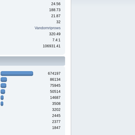
24.56
188.73
21.87
32
Vandornriprows
320.49
7.4:1
106931.41
674197
86134
75945
50514
14687
3508
3202
2445
2377
1847