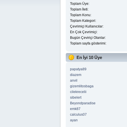
Toplam Üye:
Toplam İleti:
Toplam Konu:
Toplam Kategori:
Çevrimiçi Kullanıcılar:
En Çok Çevrimiçi:
Bugün Çeviriçi Olanlar:
Toplam sayfa gösterimi:
En İyi 10 Üye
papatya89
diazem
anvil
gizemlitosbaga
cilekrecelii
sibelert
Beyondparadise
emk87
calculus07
ayan