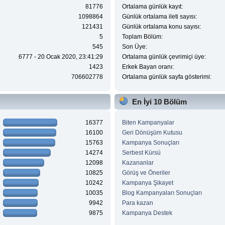
81776
Ortalama günlük kayıt:
1098864
Günlük ortalama ileti sayısı:
121431
Günlük ortalama konu sayısı:
5
Toplam Bölüm:
545
Son Üye:
6777 - 20 Ocak 2020, 23:41:29
Ortalama günlük çevrimiçi üye:
1423
Erkek Bayan oranı:
706602778
Ortalama günlük sayfa gösterimi:
En İyi 10 Bölüm
16377
Biten Kampanyalar
16100
Geri Dönüşüm Kutusu
15763
Kampanya Sonuçları
14274
Serbest Kürsü
12098
Kazananlar
10825
Görüş ve Öneriler
10242
Kampanya Şikayet
10035
Blog Kampanyaları Sonuçları
9942
Para kazan
9875
Kampanya Destek