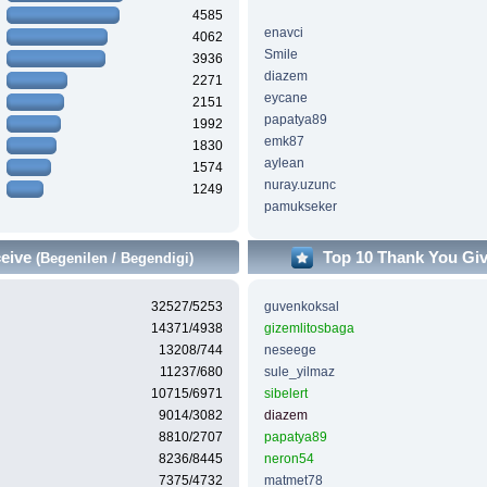
4585
enavci
4062
Smile
3936
diazem
2271
eycane
2151
papatya89
1992
emk87
1830
aylean
1574
nuray.uzunc
1249
pamukseker
ceive
Top 10 Thank You Gi
(Begenilen / Begendigi)
32527/5253
guvenkoksal
14371/4938
gizemlitosbaga
13208/744
neseege
11237/680
sule_yilmaz
10715/6971
sibelert
9014/3082
diazem
8810/2707
papatya89
8236/8445
neron54
7375/4732
matmet78