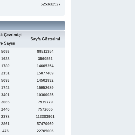
5253/32527
k Çevrimiçi
Sayfa Gösterimi
e Sayısı
5093
89511354
1628
3560551
1780
14605354
2151
15077409
5093
14502932
1742
15952689
3401
10300035
2665
7939779
2440
7572605
2378
113383901
2861
57470969
476
22705006