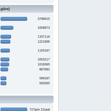
 göre)
3798915
1658873
1337116
1221806
1155167
1053217
1019365
887892
599187
592565
727gün 12saat