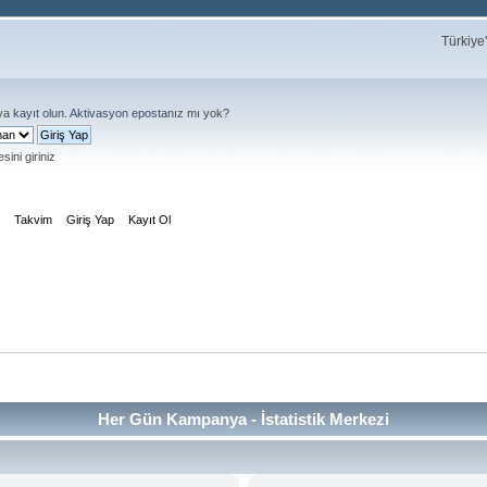
Türkiye
ya
kayıt olun
.
Aktivasyon eposta
nız mı yok?
sini giriniz
m
Takvim
Giriş Yap
Kayıt Ol
Her Gün Kampanya - İstatistik Merkezi