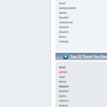
anvil
sahaneyedili
admin
davidof
cilekrecelii
sibelert
diazem
balca
entryka
Top 10 Thank You Re
anvil
admin
ayan
klewx
diazem
davidof
balca
sibelert
enavci