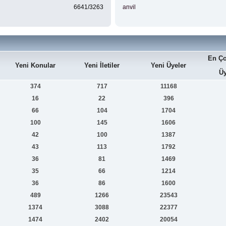
6641/3263
anvil
En Ço
Yeni Konular
Yeni İletiler
Yeni Üyeler
Üy
374
717
11168
16
22
396
66
104
1704
100
145
1606
42
100
1387
43
113
1792
36
81
1469
35
66
1214
36
86
1600
489
1266
23543
1374
3088
22377
1474
2402
20054