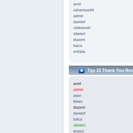
anvil
sahaneyedili
admin
davidof
cilekrecelii
sibelert
diazem
balca
entryka
Top 10 Thank You Re
anvil
admin
ayan
klewx
diazem
davidof
balca
sibelert
enavci