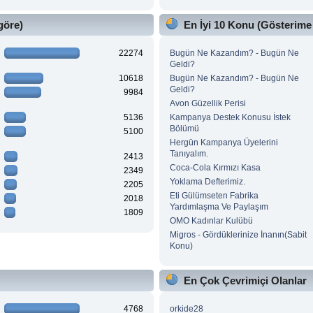
göre)
En İyi 10 Konu (Gösterime
22274
Bugün Ne Kazandım? - Bugün Ne
Geldi?
10618
Bugün Ne Kazandım? - Bugün Ne
Geldi?
9984
Avon Güzellik Perisi
5136
Kampanya Destek Konusu İstek
Bölümü
5100
Hergün Kampanya Üyelerini
Tanıyalım.
2413
Coca-Cola Kırmızı Kasa
2349
Yoklama Defterimiz.
2205
Eti Gülümseten Fabrika
2018
Yardımlaşma Ve Paylaşım
1809
OMO Kadınlar Kulübü
Migros - Gördüklerinize İnanın(Sabit
Konu)
En Çok Çevrimiçi Olanlar
4768
orkide28