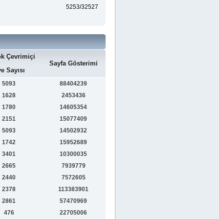
5253/32527
k Çevrimiçi
Sayfa Gösterimi
e Sayısı
5093
88404239
1628
2453436
1780
14605354
2151
15077409
5093
14502932
1742
15952689
3401
10300035
2665
7939779
2440
7572605
2378
113383901
2861
57470969
476
22705006