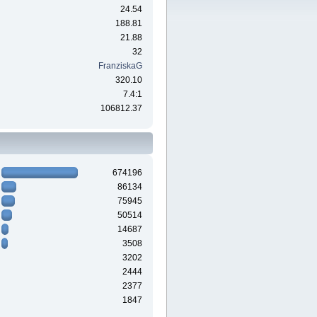
24.54
188.81
21.88
32
FranziskaG
320.10
7.4:1
106812.37
674196
86134
75945
50514
14687
3508
3202
2444
2377
1847