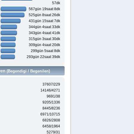
57dk
567gün 19saat 8dk
525gün 8saat 26dk
431gün 15saat 7dk
344gün 4saat 33dk
343gün 4saat 41dk
315gün 3saat 30dk
309gün 4saat 20dk
299gün 5saat 8dk
293gün 22saat 39dk
ven
(Begendigi / Begenilen)
37607/229
14146/4271
9691/38
9205/1336
8445/8236
6971/10715
6826/2808
6458/1964
5279/31