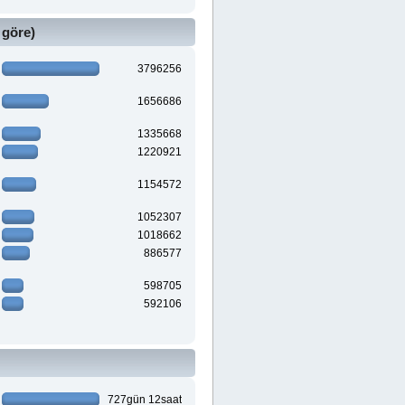
 göre)
3796256
1656686
1335668
1220921
1154572
1052307
1018662
886577
598705
592106
727gün 12saat