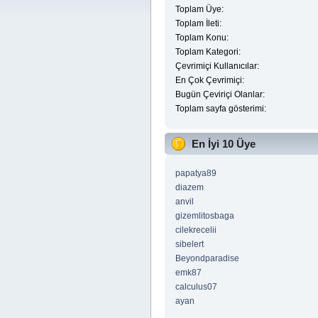
Toplam Üye:
Toplam İleti:
Toplam Konu:
Toplam Kategori:
Çevrimiçi Kullanıcılar:
En Çok Çevrimiçi:
Bugün Çeviriçi Olanlar:
Toplam sayfa gösterimi:
En İyi 10 Üye
papatya89
diazem
anvil
gizemlitosbaga
cilekrecelii
sibelert
Beyondparadise
emk87
calculus07
ayan