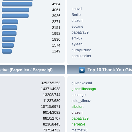
4584
enavci
4061
Smile
3936
diazem
2271
eycane
2151
papatya89
1992
emk87
1830
aylean
1574
nuray.uzunc
1249
pamukseker
ceive
Top 10 Thank You Gi
(Begenilen / Begendigi)
32527/5253
guvenkoksal
14371/4938
gizemlitosbaga
13208/744
neseege
11237/680
sule_yilmaz
10715/6971
sibelert
9014/3082
diazem
8810/2707
papatya89
8236/8445
neron54
7375/4732
matmet78