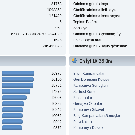
81753
Ortalama günlük kayıt:
1098861
Günlük ortalama ileti sayısı:
121429
Günlük ortalama konu sayısı:
5
Toplam Bölüm:
961
Son Üye:
6777 - 20 Ocak 2020, 23:41:29
Ortalama günlük çevrimiçi üye:
1628
Erkek Bayan oranı:
705495673
Ortalama günlük sayfa gösterimi:
En İyi 10 Bölüm
16377
Biten Kampanyalar
16100
Geri Dönüşüm Kutusu
15762
Kampanya Sonuçları
14274
Serbest Kürsü
12098
Kazananlar
10825
Görüş ve Öneriler
10242
Kampanya Şikayet
10035
Blog Kampanyaları Sonuçları
9942
Para kazan
9875
Kampanya Destek