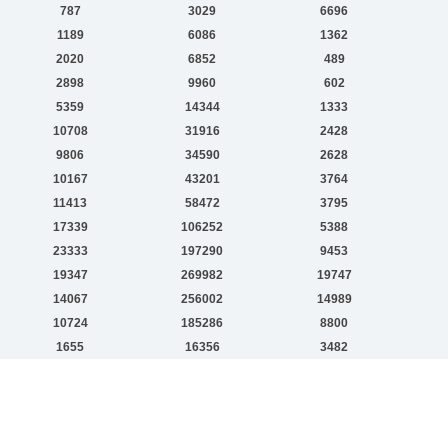
787
3029
6696
1189
6086
1362
2020
6852
489
2898
9960
602
5359
14344
1333
10708
31916
2428
9806
34590
2628
10167
43201
3764
11413
58472
3795
17339
106252
5388
23333
197290
9453
19347
269982
19747
14067
256002
14989
10724
185286
8800
1655
16356
3482