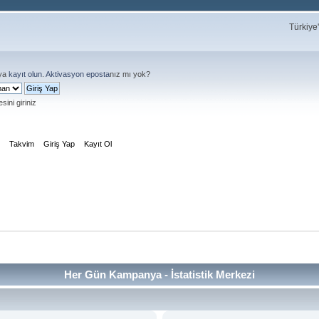
Türkiye
ya
kayıt olun
.
Aktivasyon eposta
nız mı yok?
sini giriniz
m
Takvim
Giriş Yap
Kayıt Ol
Her Gün Kampanya - İstatistik Merkezi