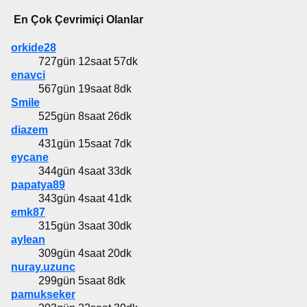
En Çok Çevrimiçi Olanlar
orkide28
727gün 12saat 57dk
enavci
567gün 19saat 8dk
Smile
525gün 8saat 26dk
diazem
431gün 15saat 7dk
eycane
344gün 4saat 33dk
papatya89
343gün 4saat 41dk
emk87
315gün 3saat 30dk
aylean
309gün 4saat 20dk
nuray.uzunc
299gün 5saat 8dk
pamukseker