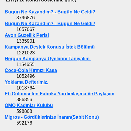
Bugün Ne Kazandım? - Bugün Ne Geldi?
3796876
Bugün Ne Kazandım? - Bugün Ne Geldi?
1657067
Avon Güzellik Perisi
1335901
Kampanya Destek Konusu İstek Bölümü
1221023
Hergün Kampanya Üyelerini Tanıyalım.
1154655
Coca-Cola Kırmızı Kasa
1052496
Yoklama Defterimiz.
1018764
Eti Gülümseten Fabrika Yardımlaşma Ve Paylaşım
886856
OMO Kadınlar Kulübü
598808
Migros - Gördüklerinize İnanın(Sabit Konu)
592176