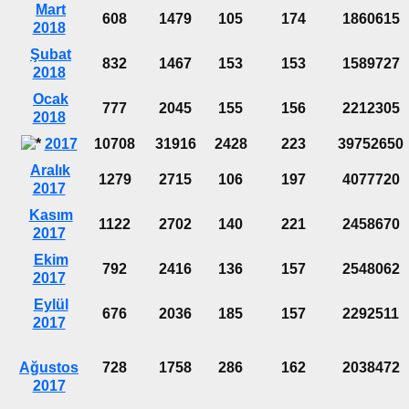
Mart
608
1479
105
174
1860615
2018
Şubat
832
1467
153
153
1589727
2018
Ocak
777
2045
155
156
2212305
2018
2017
10708
31916
2428
223
39752650
Aralık
1279
2715
106
197
4077720
2017
Kasım
1122
2702
140
221
2458670
2017
Ekim
792
2416
136
157
2548062
2017
Eylül
676
2036
185
157
2292511
2017
Ağustos
728
1758
286
162
2038472
2017