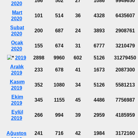
166
502
27
1086
9949650
2020
Mart
101
514
36
4328
6435607
2020
Şubat
200
687
24
3893
2908761
2020
Ocak
155
674
31
6777
3210479
2020
2019
2898
9960
602
5126
31279450
Aralık
233
678
41
1673
2087300
2019
Kasım
352
1080
34
5126
5581213
2019
Ekim
345
1155
45
4486
7756987
2019
Eylül
266
994
39
2959
4185959
2019
Ağustos
241
716
42
1984
3172160