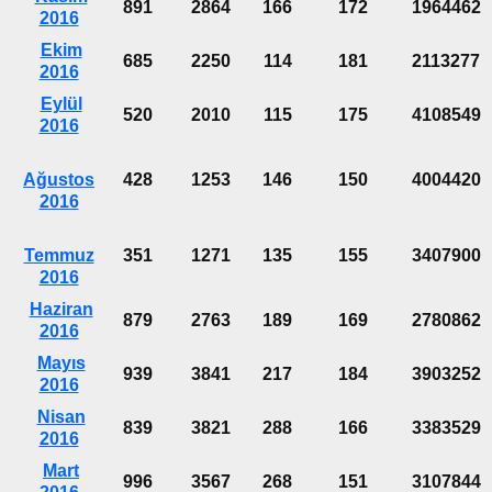
891
2864
166
172
1964462
2016
Ekim
685
2250
114
181
2113277
2016
Eylül
520
2010
115
175
4108549
2016
Ağustos
428
1253
146
150
4004420
2016
Temmuz
351
1271
135
155
3407900
2016
Haziran
879
2763
189
169
2780862
2016
Mayıs
939
3841
217
184
3903252
2016
Nisan
839
3821
288
166
3383529
2016
Mart
996
3567
268
151
3107844