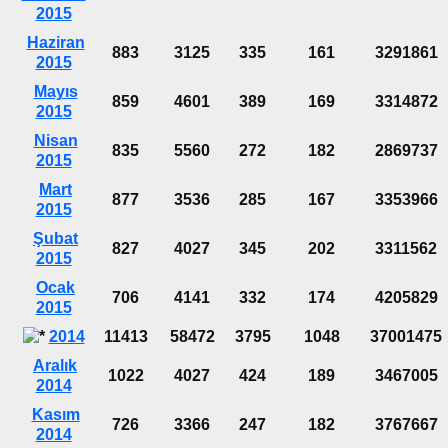
2015
Haziran
883
3125
335
161
3291861
2015
Mayıs
859
4601
389
169
3314872
2015
Nisan
835
5560
272
182
2869737
2015
Mart
877
3536
285
167
3353966
2015
Şubat
827
4027
345
202
3311562
2015
Ocak
706
4141
332
174
4205829
2015
2014
11413
58472
3795
1048
37001475
Aralık
1022
4027
424
189
3467005
2014
Kasım
726
3366
247
182
3767667
2014