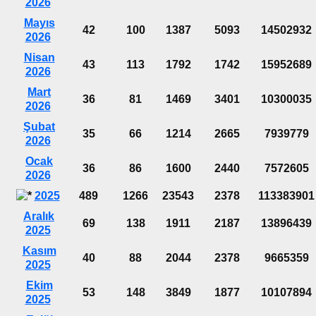
2026
Mayıs
42
100
1387
5093
14502932
2026
Nisan
43
113
1792
1742
15952689
2026
Mart
36
81
1469
3401
10300035
2026
Şubat
35
66
1214
2665
7939779
2026
Ocak
36
86
1600
2440
7572605
2026
2025
489
1266
23543
2378
113383901
Aralık
69
138
1911
2187
13896439
2025
Kasım
40
88
2044
2378
9665359
2025
Ekim
53
148
3849
1877
10107894
2025