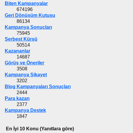
Biten Kampanyalar
674196
Geri Dönüşüm Kutusu
86134
Kampanya Sonuçları
75945
Serbest Kürsü
50514
Kazananlar
14687
Görüş ve Öneriler
3508
Kampanya Şikayet
3202
Blog Kampanyaları Sonuçları
2444
Para kazan
2377
Kampanya Destek
1847
En İyi 10 Konu (Yanıtlara göre)