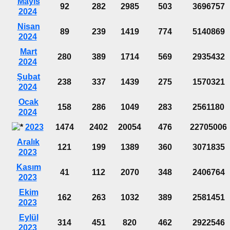
Mayıs
92
282
2985
503
3696757
2024
Nisan
89
239
1419
774
5140869
2024
Mart
280
389
1714
569
2935432
2024
Şubat
238
337
1439
275
1570321
2024
Ocak
158
286
1049
283
2561180
2024
2023
1474
2402
20054
476
22705006
Aralık
121
199
1389
360
3071835
2023
Kasım
41
112
2070
348
2406764
2023
Ekim
162
263
1032
389
2581451
2023
Eylül
314
451
820
462
2922546
2023