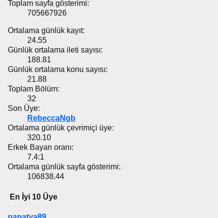
Toplam sayfa gösterimi:
705667926
Ortalama günlük kayıt:
24.55
Günlük ortalama ileti sayısı:
188.81
Günlük ortalama konu sayısı:
21.88
Toplam Bölüm:
32
Son Üye:
RebeccaNgb
Ortalama günlük çevrimiçi üye:
320.10
Erkek Bayan oranı:
7.4:1
Ortalama günlük sayfa gösterimi:
106838.44
En İyi 10 Üye
papatya89