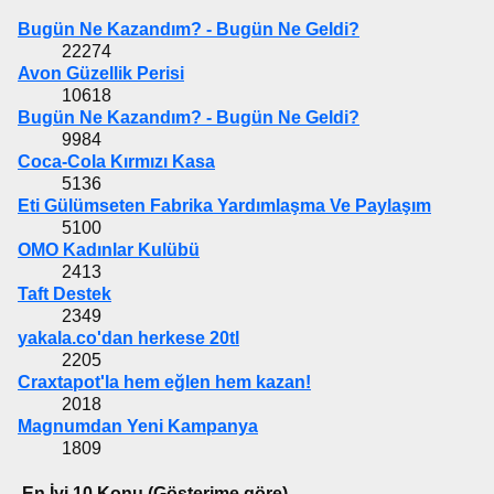
Bugün Ne Kazandım? - Bugün Ne Geldi?
22274
Avon Güzellik Perisi
10618
Bugün Ne Kazandım? - Bugün Ne Geldi?
9984
Coca-Cola Kırmızı Kasa
5136
Eti Gülümseten Fabrika Yardımlaşma Ve Paylaşım
5100
OMO Kadınlar Kulübü
2413
Taft Destek
2349
yakala.co'dan herkese 20tl
2205
Craxtapot'la hem eğlen hem kazan!
2018
Magnumdan Yeni Kampanya
1809
En İyi 10 Konu (Gösterime göre)