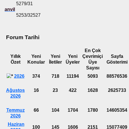
5279/31
anvil
5253/32527
Forum Tarihi
En Çok
Yıllık
Yeni
Yeni
Yeni
Çevrimiçi
Sayfa
Özet
Konular
İletiler
Üyeler
Üye
Gösterimi
Sayısı
2026
374
718
11194
5093
88576536
Ağustos
16
23
422
1628
2625733
2026
Temmuz
66
104
1704
1780
14605354
2026
Haziran
100
145
1606
2151
15077409