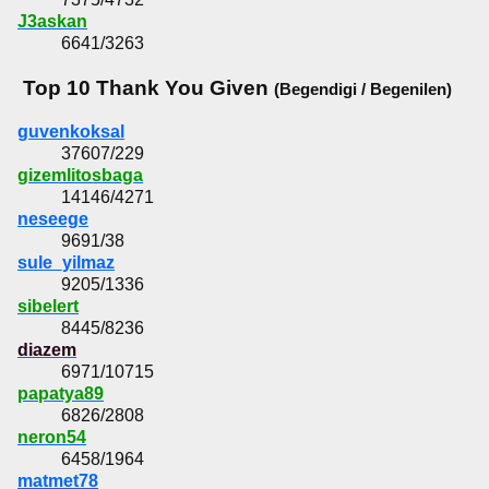
J3askan
6641/3263
Top 10 Thank You Given
(Begendigi / Begenilen)
guvenkoksal
37607/229
gizemlitosbaga
14146/4271
neseege
9691/38
sule_yilmaz
9205/1336
sibelert
8445/8236
diazem
6971/10715
papatya89
6826/2808
neron54
6458/1964
matmet78