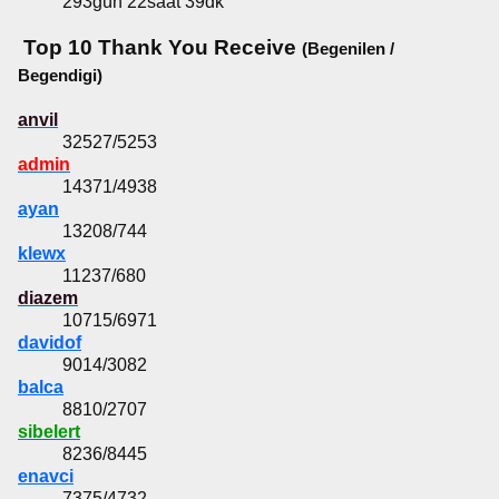
293gün 22saat 39dk
Top 10 Thank You Receive
(Begenilen /
Begendigi)
anvil
32527/5253
admin
14371/4938
ayan
13208/744
klewx
11237/680
diazem
10715/6971
davidof
9014/3082
balca
8810/2707
sibelert
8236/8445
enavci
7375/4732