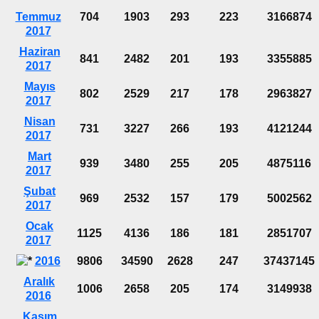
Temmuz
704
1903
293
223
3166874
2017
Haziran
841
2482
201
193
3355885
2017
Mayıs
802
2529
217
178
2963827
2017
Nisan
731
3227
266
193
4121244
2017
Mart
939
3480
255
205
4875116
2017
Şubat
969
2532
157
179
5002562
2017
Ocak
1125
4136
186
181
2851707
2017
2016
9806
34590
2628
247
37437145
Aralık
1006
2658
205
174
3149938
2016
Kasım