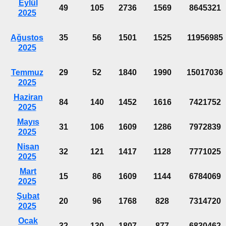
Eylül
49
105
2736
1569
8645321
2025
Ağustos
35
56
1501
1525
11956985
2025
Temmuz
29
52
1840
1990
15017036
2025
Haziran
84
140
1452
1616
7421752
2025
Mayıs
31
106
1609
1286
7972839
2025
Nisan
32
121
1417
1128
7771025
2025
Mart
15
86
1609
1144
6784069
2025
Şubat
20
96
1768
828
7314720
2025
Ocak
32
130
1807
877
6830462