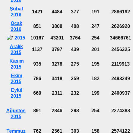
2016
Şubat
1421
4484
377
191
2886192
2016
Ocak
851
3808
408
247
2626920
2016
2015
10167
43201
3764
254
34666761
Aralık
1137
3797
439
201
2456325
2015
Kasım
935
3278
275
195
2119913
2015
Ekim
786
3418
259
182
2493249
2015
Eylül
669
2311
232
199
2400937
2015
Ağustos
891
2846
298
254
2274388
2015
Temmuz
762
2561
303
158
2574122