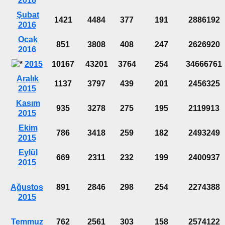
2016
Şubat
1421
4484
377
191
2886192
2016
Ocak
851
3808
408
247
2626920
2016
2015
10167
43201
3764
254
34666761
Aralık
1137
3797
439
201
2456325
2015
Kasım
935
3278
275
195
2119913
2015
Ekim
786
3418
259
182
2493249
2015
Eylül
669
2311
232
199
2400937
2015
Ağustos
891
2846
298
254
2274388
2015
Temmuz
762
2561
303
158
2574122