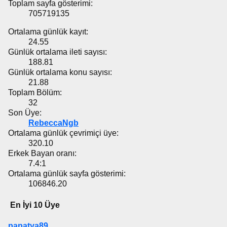
Toplam sayfa gösterimi:
705719135
Ortalama günlük kayıt:
24.55
Günlük ortalama ileti sayısı:
188.81
Günlük ortalama konu sayısı:
21.88
Toplam Bölüm:
32
Son Üye:
RebeccaNgb
Ortalama günlük çevrimiçi üye:
320.10
Erkek Bayan oranı:
7.4:1
Ortalama günlük sayfa gösterimi:
106846.20
En İyi 10 Üye
papatya89