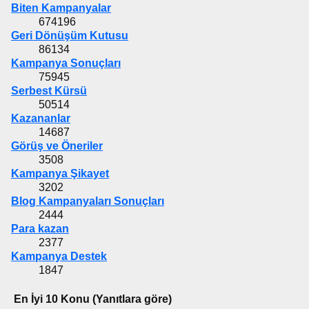
Biten Kampanyalar
674196
Geri Dönüşüm Kutusu
86134
Kampanya Sonuçları
75945
Serbest Kürsü
50514
Kazananlar
14687
Görüş ve Öneriler
3508
Kampanya Şikayet
3202
Blog Kampanyaları Sonuçları
2444
Para kazan
2377
Kampanya Destek
1847
En İyi 10 Konu (Yanıtlara göre)