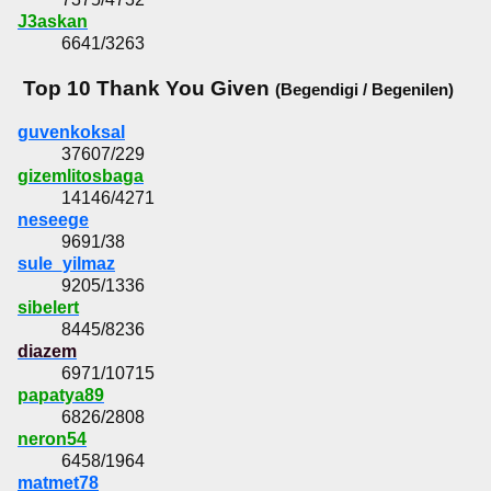
J3askan
6641/3263
Top 10 Thank You Given
(Begendigi / Begenilen)
guvenkoksal
37607/229
gizemlitosbaga
14146/4271
neseege
9691/38
sule_yilmaz
9205/1336
sibelert
8445/8236
diazem
6971/10715
papatya89
6826/2808
neron54
6458/1964
matmet78