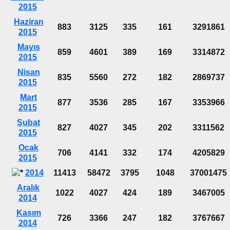
2015
Haziran
883
3125
335
161
3291861
2015
Mayıs
859
4601
389
169
3314872
2015
Nisan
835
5560
272
182
2869737
2015
Mart
877
3536
285
167
3353966
2015
Şubat
827
4027
345
202
3311562
2015
Ocak
706
4141
332
174
4205829
2015
2014
11413
58472
3795
1048
37001475
Aralık
1022
4027
424
189
3467005
2014
Kasım
726
3366
247
182
3767667
2014