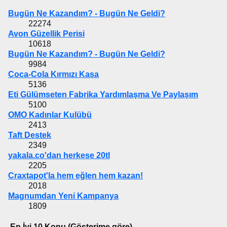
Bugün Ne Kazandım? - Bugün Ne Geldi?
22274
Avon Güzellik Perisi
10618
Bugün Ne Kazandım? - Bugün Ne Geldi?
9984
Coca-Cola Kırmızı Kasa
5136
Eti Gülümseten Fabrika Yardımlaşma Ve Paylaşım
5100
OMO Kadınlar Kulübü
2413
Taft Destek
2349
yakala.co'dan herkese 20tl
2205
Craxtapot'la hem eğlen hem kazan!
2018
Magnumdan Yeni Kampanya
1809
En İyi 10 Konu (Gösterime göre)