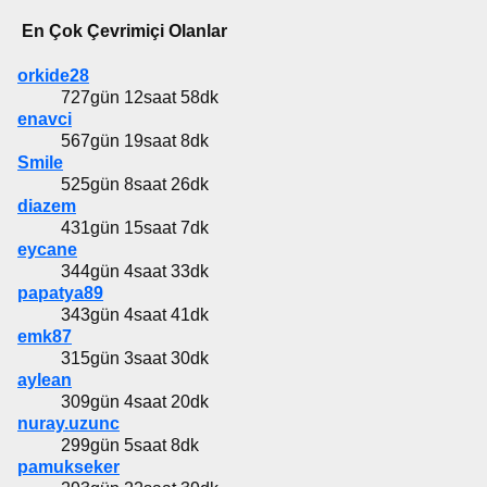
En Çok Çevrimiçi Olanlar
orkide28
727gün 12saat 58dk
enavci
567gün 19saat 8dk
Smile
525gün 8saat 26dk
diazem
431gün 15saat 7dk
eycane
344gün 4saat 33dk
papatya89
343gün 4saat 41dk
emk87
315gün 3saat 30dk
aylean
309gün 4saat 20dk
nuray.uzunc
299gün 5saat 8dk
pamukseker