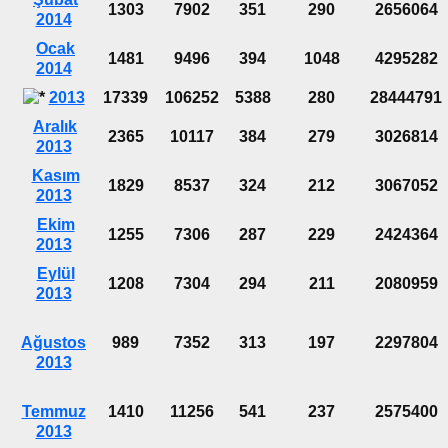
1303
7902
351
290
2656064
2014
Ocak
1481
9496
394
1048
4295282
2014
2013
17339
106252
5388
280
28444791
Aralık
2365
10117
384
279
3026814
2013
Kasım
1829
8537
324
212
3067052
2013
Ekim
1255
7306
287
229
2424364
2013
Eylül
1208
7304
294
211
2080959
2013
Ağustos
989
7352
313
197
2297804
2013
Temmuz
1410
11256
541
237
2575400
2013