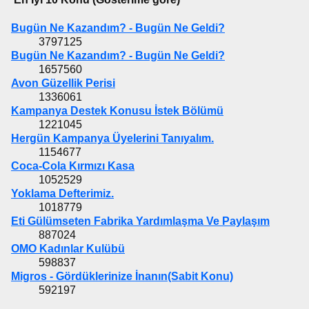
Bugün Ne Kazandım? - Bugün Ne Geldi?
3797125
Bugün Ne Kazandım? - Bugün Ne Geldi?
1657560
Avon Güzellik Perisi
1336061
Kampanya Destek Konusu İstek Bölümü
1221045
Hergün Kampanya Üyelerini Tanıyalım.
1154677
Coca-Cola Kırmızı Kasa
1052529
Yoklama Defterimiz.
1018779
Eti Gülümseten Fabrika Yardımlaşma Ve Paylaşım
887024
OMO Kadınlar Kulübü
598837
Migros - Gördüklerinize İnanın(Sabit Konu)
592197