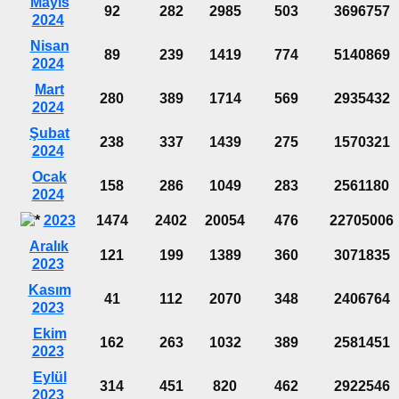
Mayıs
92
282
2985
503
3696757
2024
Nisan
89
239
1419
774
5140869
2024
Mart
280
389
1714
569
2935432
2024
Şubat
238
337
1439
275
1570321
2024
Ocak
158
286
1049
283
2561180
2024
2023
1474
2402
20054
476
22705006
Aralık
121
199
1389
360
3071835
2023
Kasım
41
112
2070
348
2406764
2023
Ekim
162
263
1032
389
2581451
2023
Eylül
314
451
820
462
2922546
2023