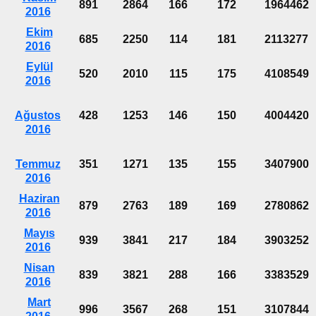
891
2864
166
172
1964462
2016
Ekim
685
2250
114
181
2113277
2016
Eylül
520
2010
115
175
4108549
2016
Ağustos
428
1253
146
150
4004420
2016
Temmuz
351
1271
135
155
3407900
2016
Haziran
879
2763
189
169
2780862
2016
Mayıs
939
3841
217
184
3903252
2016
Nisan
839
3821
288
166
3383529
2016
Mart
996
3567
268
151
3107844