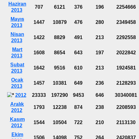
Haziran
707
6121
376
196
2254666
2013
Mayıs
1447
10879
476
280
2349458
2013
Nisan
1422
8829
491
213
2292558
2013
Mart
1608
8654
643
197
2022842
2013
Şubat
1642
9516
610
213
1924581
2013
Ocak
1457
10381
649
236
2128293
2013
2012
23333
197290
9453
646
30340081
Aralık
1793
12238
874
238
2208593
2012
Kasım
1544
10504
722
210
2113130
2012
Ekim
1506
14098
752
264
2420837