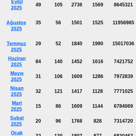
Eylül
49
105
2736
1569
8645321
2025
Ağustos
35
56
1501
1525
11956985
2025
Temmuz
29
52
1840
1990
15017036
2025
Haziran
84
140
1452
1616
7421752
2025
Mayıs
31
106
1609
1286
7972839
2025
Nisan
32
121
1417
1128
7771025
2025
Mart
15
86
1609
1144
6784069
2025
Şubat
20
96
1768
828
7314720
2025
Ocak
32
130
1807
877
6830462