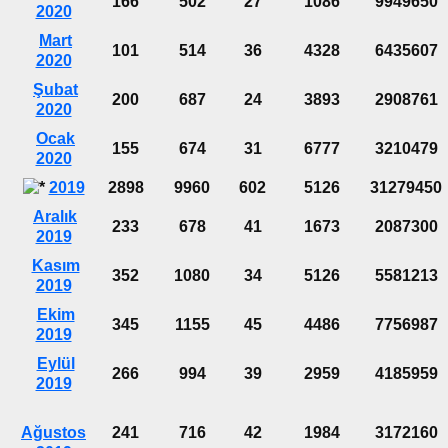
166
502
27
1086
9949650
2020
Mart
101
514
36
4328
6435607
2020
Şubat
200
687
24
3893
2908761
2020
Ocak
155
674
31
6777
3210479
2020
2019
2898
9960
602
5126
31279450
Aralık
233
678
41
1673
2087300
2019
Kasım
352
1080
34
5126
5581213
2019
Ekim
345
1155
45
4486
7756987
2019
Eylül
266
994
39
2959
4185959
2019
Ağustos
241
716
42
1984
3172160