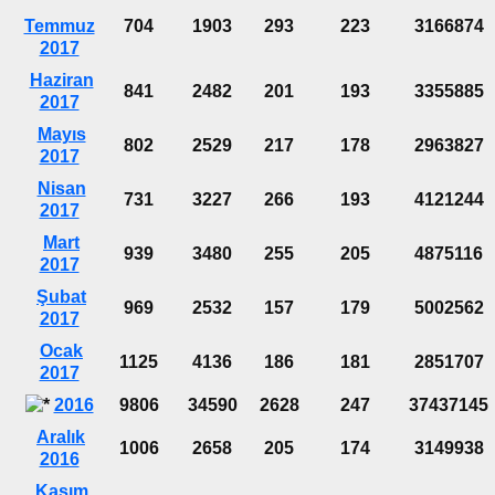
Temmuz
704
1903
293
223
3166874
2017
Haziran
841
2482
201
193
3355885
2017
Mayıs
802
2529
217
178
2963827
2017
Nisan
731
3227
266
193
4121244
2017
Mart
939
3480
255
205
4875116
2017
Şubat
969
2532
157
179
5002562
2017
Ocak
1125
4136
186
181
2851707
2017
2016
9806
34590
2628
247
37437145
Aralık
1006
2658
205
174
3149938
2016
Kasım