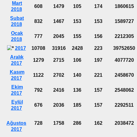
Mart
608
1479
105
174
1860615
2018
Şubat
832
1467
153
153
1589727
2018
Ocak
777
2045
155
156
2212305
2018
2017
10708
31916
2428
223
39752650
Aralık
1279
2715
106
197
4077720
2017
Kasım
1122
2702
140
221
2458670
2017
Ekim
792
2416
136
157
2548062
2017
Eylül
676
2036
185
157
2292511
2017
Ağustos
728
1758
286
162
2038472
2017