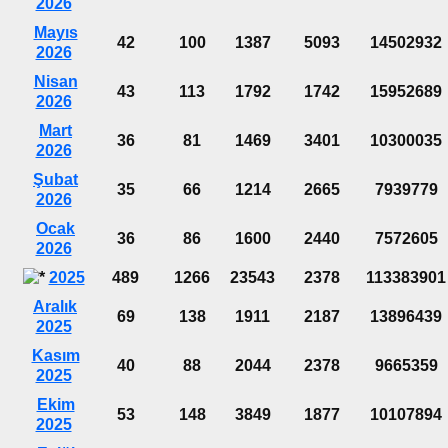
2026
Mayıs
42
100
1387
5093
14502932
2026
Nisan
43
113
1792
1742
15952689
2026
Mart
36
81
1469
3401
10300035
2026
Şubat
35
66
1214
2665
7939779
2026
Ocak
36
86
1600
2440
7572605
2026
2025
489
1266
23543
2378
113383901
Aralık
69
138
1911
2187
13896439
2025
Kasım
40
88
2044
2378
9665359
2025
Ekim
53
148
3849
1877
10107894
2025