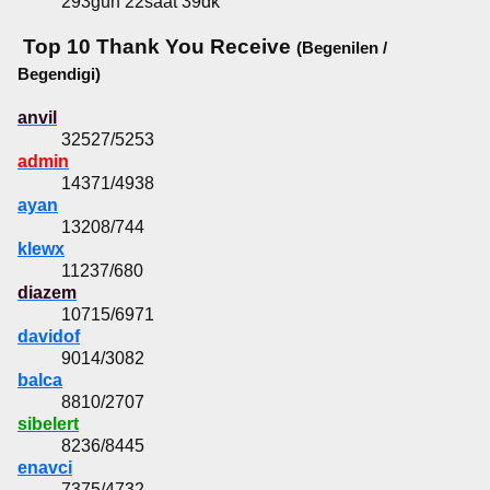
293gün 22saat 39dk
Top 10 Thank You Receive
(Begenilen /
Begendigi)
anvil
32527/5253
admin
14371/4938
ayan
13208/744
klewx
11237/680
diazem
10715/6971
davidof
9014/3082
balca
8810/2707
sibelert
8236/8445
enavci
7375/4732