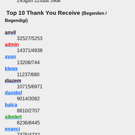
293gün 22saat 39dk
Top 10 Thank You Receive
(Begenilen /
Begendigi)
anvil
32527/5253
admin
14371/4938
ayan
13208/744
klewx
11237/680
diazem
10715/6971
davidof
9014/3082
balca
8810/2707
sibelert
8236/8445
enavci
7375/4732