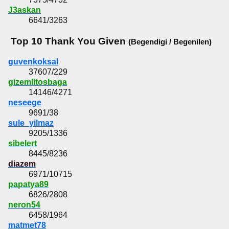
J3askan
6641/3263
Top 10 Thank You Given
(Begendigi / Begenilen)
guvenkoksal
37607/229
gizemlitosbaga
14146/4271
neseege
9691/38
sule_yilmaz
9205/1336
sibelert
8445/8236
diazem
6971/10715
papatya89
6826/2808
neron54
6458/1964
matmet78