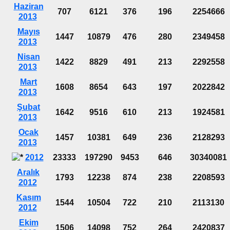
Haziran
707
6121
376
196
2254666
2013
Mayıs
1447
10879
476
280
2349458
2013
Nisan
1422
8829
491
213
2292558
2013
Mart
1608
8654
643
197
2022842
2013
Şubat
1642
9516
610
213
1924581
2013
Ocak
1457
10381
649
236
2128293
2013
2012
23333
197290
9453
646
30340081
Aralık
1793
12238
874
238
2208593
2012
Kasım
1544
10504
722
210
2113130
2012
Ekim
1506
14098
752
264
2420837