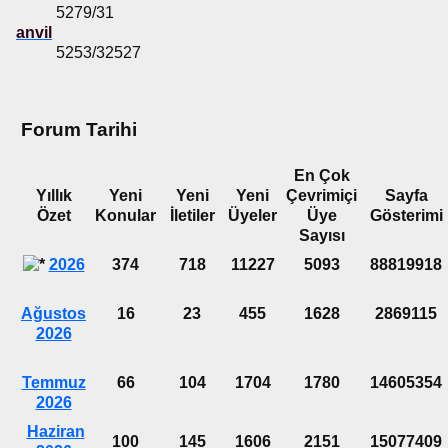
5279/31
anvil
5253/32527
Forum Tarihi
En Çok
Yıllık
Yeni
Yeni
Yeni
Çevrimiçi
Sayfa
Özet
Konular
İletiler
Üyeler
Üye
Gösterimi
Sayısı
2026
374
718
11227
5093
88819918
Ağustos
16
23
455
1628
2869115
2026
Temmuz
66
104
1704
1780
14605354
2026
Haziran
100
145
1606
2151
15077409