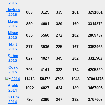
2015
Haziran
883
3125
335
161
3291861
2015
Mayıs
859
4601
389
169
3314872
2015
Nisan
835
5560
272
182
2869737
2015
Mart
877
3536
285
167
3353966
2015
Şubat
827
4027
345
202
3311562
2015
Ocak
706
4141
332
174
4205829
2015
2014
11413
58472
3795
1048
37001475
Aralık
1022
4027
424
189
3467005
2014
Kasım
726
3366
247
182
3767667
2014