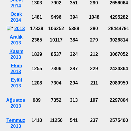
1303
7902
351
290
2656064
2014
Ocak
1481
9496
394
1048
4295282
2014
2013
17339
106252
5388
280
28444791
Aralık
2365
10117
384
279
3026814
2013
Kasım
1829
8537
324
212
3067052
2013
Ekim
1255
7306
287
229
2424364
2013
Eylül
1208
7304
294
211
2080959
2013
Ağustos
989
7352
313
197
2297804
2013
Temmuz
1410
11256
541
237
2575400
2013