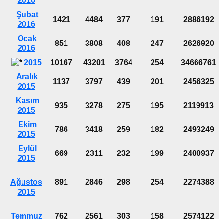
2016
Şubat
1421
4484
377
191
2886192
2016
Ocak
851
3808
408
247
2626920
2016
2015
10167
43201
3764
254
34666761
Aralık
1137
3797
439
201
2456325
2015
Kasım
935
3278
275
195
2119913
2015
Ekim
786
3418
259
182
2493249
2015
Eylül
669
2311
232
199
2400937
2015
Ağustos
891
2846
298
254
2274388
2015
Temmuz
762
2561
303
158
2574122