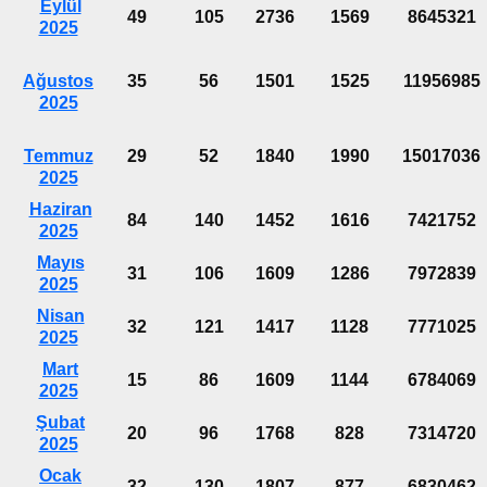
Eylül
49
105
2736
1569
8645321
2025
Ağustos
35
56
1501
1525
11956985
2025
Temmuz
29
52
1840
1990
15017036
2025
Haziran
84
140
1452
1616
7421752
2025
Mayıs
31
106
1609
1286
7972839
2025
Nisan
32
121
1417
1128
7771025
2025
Mart
15
86
1609
1144
6784069
2025
Şubat
20
96
1768
828
7314720
2025
Ocak
32
130
1807
877
6830462