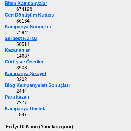
Biten Kampanyalar
674196
Geri Dönüşüm Kutusu
86134
Kampanya Sonuçları
75945
Serbest Kürsü
50514
Kazananlar
14687
Görüş ve Öneriler
3508
Kampanya Şikayet
3202
Blog Kampanyaları Sonuçları
2444
Para kazan
2377
Kampanya Destek
1847
En İyi 10 Konu (Yanıtlara göre)