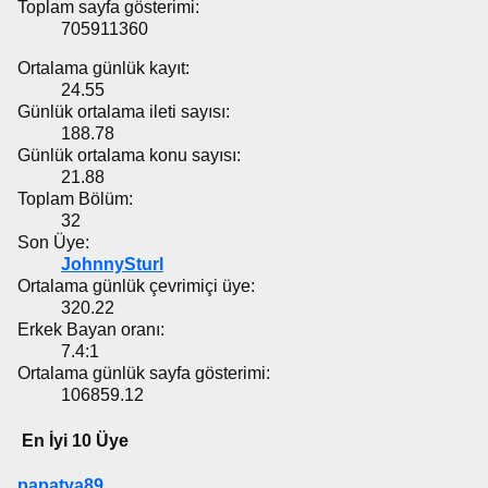
Toplam sayfa gösterimi:
705911360
Ortalama günlük kayıt:
24.55
Günlük ortalama ileti sayısı:
188.78
Günlük ortalama konu sayısı:
21.88
Toplam Bölüm:
32
Son Üye:
JohnnySturl
Ortalama günlük çevrimiçi üye:
320.22
Erkek Bayan oranı:
7.4:1
Ortalama günlük sayfa gösterimi:
106859.12
En İyi 10 Üye
papatya89