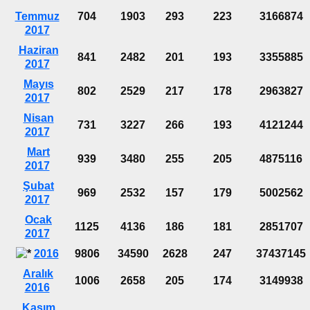
Temmuz
704
1903
293
223
3166874
2017
Haziran
841
2482
201
193
3355885
2017
Mayıs
802
2529
217
178
2963827
2017
Nisan
731
3227
266
193
4121244
2017
Mart
939
3480
255
205
4875116
2017
Şubat
969
2532
157
179
5002562
2017
Ocak
1125
4136
186
181
2851707
2017
2016
9806
34590
2628
247
37437145
Aralık
1006
2658
205
174
3149938
2016
Kasım