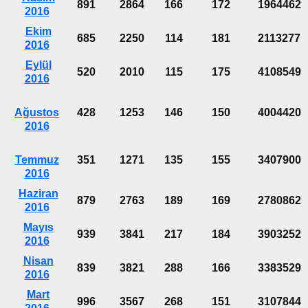
891
2864
166
172
1964462
2016
Ekim
685
2250
114
181
2113277
2016
Eylül
520
2010
115
175
4108549
2016
Ağustos
428
1253
146
150
4004420
2016
Temmuz
351
1271
135
155
3407900
2016
Haziran
879
2763
189
169
2780862
2016
Mayıs
939
3841
217
184
3903252
2016
Nisan
839
3821
288
166
3383529
2016
Mart
996
3567
268
151
3107844