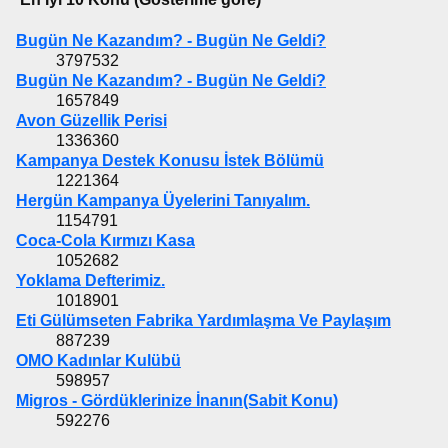
Bugün Ne Kazandım? - Bugün Ne Geldi?
3797532
Bugün Ne Kazandım? - Bugün Ne Geldi?
1657849
Avon Güzellik Perisi
1336360
Kampanya Destek Konusu İstek Bölümü
1221364
Hergün Kampanya Üyelerini Tanıyalım.
1154791
Coca-Cola Kırmızı Kasa
1052682
Yoklama Defterimiz.
1018901
Eti Gülümseten Fabrika Yardımlaşma Ve Paylaşım
887239
OMO Kadınlar Kulübü
598957
Migros - Gördüklerinize İnanın(Sabit Konu)
592276