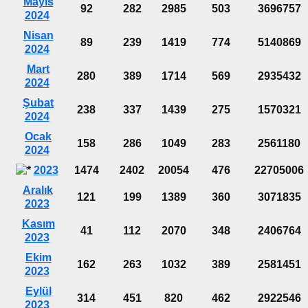
Mayıs
92
282
2985
503
3696757
2024
Nisan
89
239
1419
774
5140869
2024
Mart
280
389
1714
569
2935432
2024
Şubat
238
337
1439
275
1570321
2024
Ocak
158
286
1049
283
2561180
2024
2023
1474
2402
20054
476
22705006
Aralık
121
199
1389
360
3071835
2023
Kasım
41
112
2070
348
2406764
2023
Ekim
162
263
1032
389
2581451
2023
Eylül
314
451
820
462
2922546
2023