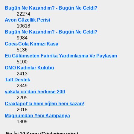
Bugün Ne Kazandım? - Bugün Ne Geldi?
22274
Avon Güzellik Perisi
10618
Bugün Ne Kazandım? - Bugün Ne Geldi?
9984
Coca-Cola Kırmızı Kasa
5136
Eti Gülümseten Fabrika Yardımlaşma Ve Paylaşım
5100
OMO Kadınlar Kulübü
2413
Taft Destek
2349
yakala.co'dan herkese 20tl
2205
Craxtapot'la hem eğlen hem kazan!
2018
Magnumdan Yeni Kampanya
1809
En İyi 10 Konu (Gösterime göre)