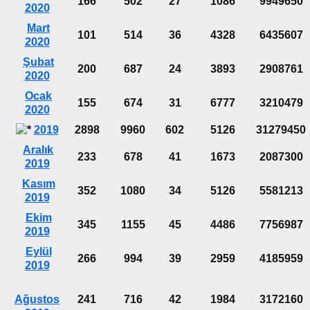
166
502
27
1086
9949650
2020
Mart
101
514
36
4328
6435607
2020
Şubat
200
687
24
3893
2908761
2020
Ocak
155
674
31
6777
3210479
2020
2019
2898
9960
602
5126
31279450
Aralık
233
678
41
1673
2087300
2019
Kasım
352
1080
34
5126
5581213
2019
Ekim
345
1155
45
4486
7756987
2019
Eylül
266
994
39
2959
4185959
2019
Ağustos
241
716
42
1984
3172160