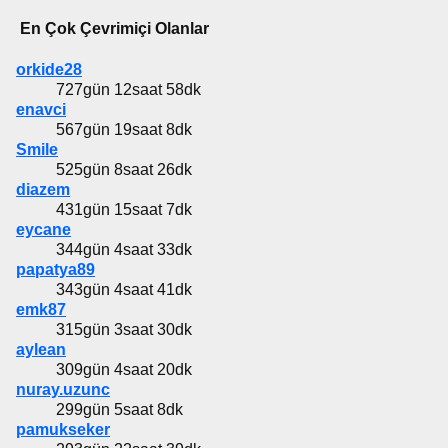
En Çok Çevrimiçi Olanlar
orkide28
727gün 12saat 58dk
enavci
567gün 19saat 8dk
Smile
525gün 8saat 26dk
diazem
431gün 15saat 7dk
eycane
344gün 4saat 33dk
papatya89
343gün 4saat 41dk
emk87
315gün 3saat 30dk
aylean
309gün 4saat 20dk
nuray.uzunc
299gün 5saat 8dk
pamukseker