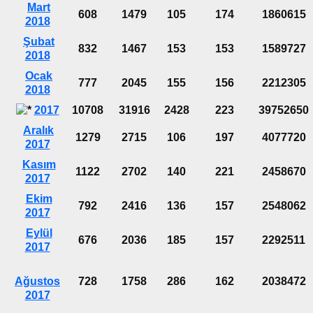
Mart
608
1479
105
174
1860615
2018
Şubat
832
1467
153
153
1589727
2018
Ocak
777
2045
155
156
2212305
2018
2017
10708
31916
2428
223
39752650
Aralık
1279
2715
106
197
4077720
2017
Kasım
1122
2702
140
221
2458670
2017
Ekim
792
2416
136
157
2548062
2017
Eylül
676
2036
185
157
2292511
2017
Ağustos
728
1758
286
162
2038472
2017