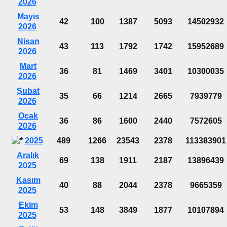
2026
Mayıs
42
100
1387
5093
14502932
2026
Nisan
43
113
1792
1742
15952689
2026
Mart
36
81
1469
3401
10300035
2026
Şubat
35
66
1214
2665
7939779
2026
Ocak
36
86
1600
2440
7572605
2026
2025
489
1266
23543
2378
113383901
Aralık
69
138
1911
2187
13896439
2025
Kasım
40
88
2044
2378
9665359
2025
Ekim
53
148
3849
1877
10107894
2025