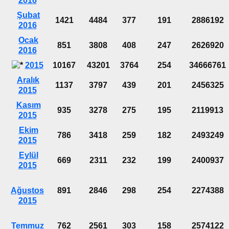
2016
Şubat
1421
4484
377
191
2886192
2016
Ocak
851
3808
408
247
2626920
2016
2015
10167
43201
3764
254
34666761
Aralık
1137
3797
439
201
2456325
2015
Kasım
935
3278
275
195
2119913
2015
Ekim
786
3418
259
182
2493249
2015
Eylül
669
2311
232
199
2400937
2015
Ağustos
891
2846
298
254
2274388
2015
Temmuz
762
2561
303
158
2574122