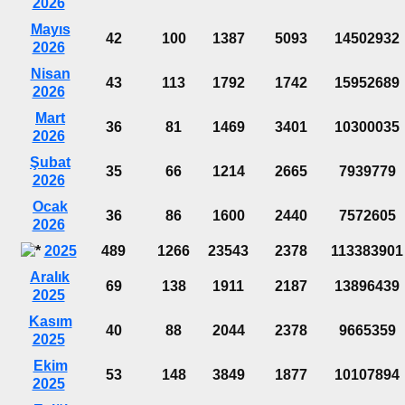
2026
Mayıs
42
100
1387
5093
14502932
2026
Nisan
43
113
1792
1742
15952689
2026
Mart
36
81
1469
3401
10300035
2026
Şubat
35
66
1214
2665
7939779
2026
Ocak
36
86
1600
2440
7572605
2026
2025
489
1266
23543
2378
113383901
Aralık
69
138
1911
2187
13896439
2025
Kasım
40
88
2044
2378
9665359
2025
Ekim
53
148
3849
1877
10107894
2025