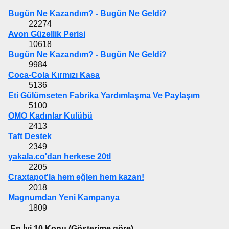
Bugün Ne Kazandım? - Bugün Ne Geldi?
22274
Avon Güzellik Perisi
10618
Bugün Ne Kazandım? - Bugün Ne Geldi?
9984
Coca-Cola Kırmızı Kasa
5136
Eti Gülümseten Fabrika Yardımlaşma Ve Paylaşım
5100
OMO Kadınlar Kulübü
2413
Taft Destek
2349
yakala.co'dan herkese 20tl
2205
Craxtapot'la hem eğlen hem kazan!
2018
Magnumdan Yeni Kampanya
1809
En İyi 10 Konu (Gösterime göre)