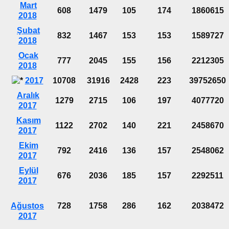
Mart
608
1479
105
174
1860615
2018
Şubat
832
1467
153
153
1589727
2018
Ocak
777
2045
155
156
2212305
2018
2017
10708
31916
2428
223
39752650
Aralık
1279
2715
106
197
4077720
2017
Kasım
1122
2702
140
221
2458670
2017
Ekim
792
2416
136
157
2548062
2017
Eylül
676
2036
185
157
2292511
2017
Ağustos
728
1758
286
162
2038472
2017