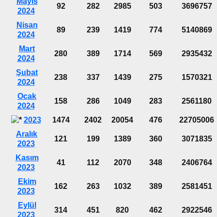
Mayıs
92
282
2985
503
3696757
2024
Nisan
89
239
1419
774
5140869
2024
Mart
280
389
1714
569
2935432
2024
Şubat
238
337
1439
275
1570321
2024
Ocak
158
286
1049
283
2561180
2024
2023
1474
2402
20054
476
22705006
Aralık
121
199
1389
360
3071835
2023
Kasım
41
112
2070
348
2406764
2023
Ekim
162
263
1032
389
2581451
2023
Eylül
314
451
820
462
2922546
2023