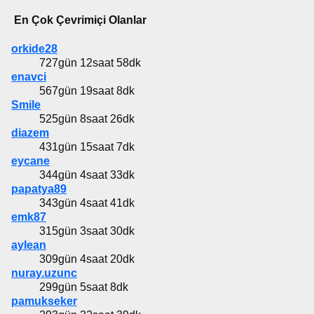
En Çok Çevrimiçi Olanlar
orkide28
727gün 12saat 58dk
enavci
567gün 19saat 8dk
Smile
525gün 8saat 26dk
diazem
431gün 15saat 7dk
eycane
344gün 4saat 33dk
papatya89
343gün 4saat 41dk
emk87
315gün 3saat 30dk
aylean
309gün 4saat 20dk
nuray.uzunc
299gün 5saat 8dk
pamukseker