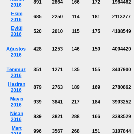
891
2864
166
172
1964462
2016
Ekim
685
2250
114
181
2113277
2016
Eylül
520
2010
115
175
4108549
2016
Ağustos
428
1253
146
150
4004420
2016
Temmuz
351
1271
135
155
3407900
2016
Haziran
879
2763
189
169
2780862
2016
Mayıs
939
3841
217
184
3903252
2016
Nisan
839
3821
288
166
3383529
2016
Mart
996
3567
268
151
3107844