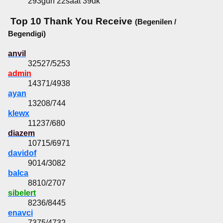
293gün 22saat 39dk
Top 10 Thank You Receive
(Begenilen /
Begendigi)
anvil
32527/5253
admin
14371/4938
ayan
13208/744
klewx
11237/680
diazem
10715/6971
davidof
9014/3082
balca
8810/2707
sibelert
8236/8445
enavci
7375/4732