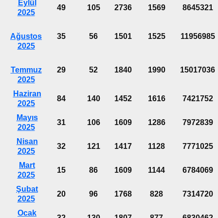
Eylül
49
105
2736
1569
8645321
2025
Ağustos
35
56
1501
1525
11956985
2025
Temmuz
29
52
1840
1990
15017036
2025
Haziran
84
140
1452
1616
7421752
2025
Mayıs
31
106
1609
1286
7972839
2025
Nisan
32
121
1417
1128
7771025
2025
Mart
15
86
1609
1144
6784069
2025
Şubat
20
96
1768
828
7314720
2025
Ocak
32
130
1807
877
6830462