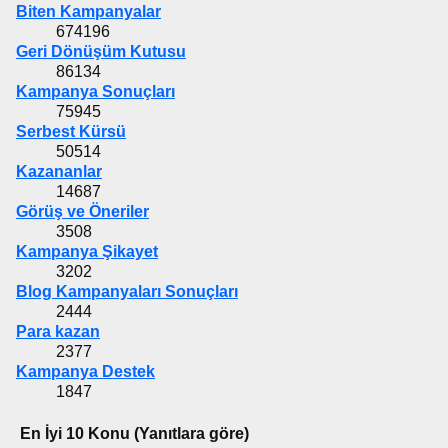
Biten Kampanyalar
674196
Geri Dönüşüm Kutusu
86134
Kampanya Sonuçları
75945
Serbest Kürsü
50514
Kazananlar
14687
Görüş ve Öneriler
3508
Kampanya Şikayet
3202
Blog Kampanyaları Sonuçları
2444
Para kazan
2377
Kampanya Destek
1847
En İyi 10 Konu (Yanıtlara göre)