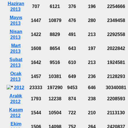
Haziran
707
6121
376
196
2254666
2013
Mayıs
1447
10879
476
280
2349458
2013
Nisan
1422
8829
491
213
2292558
2013
Mart
1608
8654
643
197
2022842
2013
Şubat
1642
9516
610
213
1924581
2013
Ocak
1457
10381
649
236
2128293
2013
2012
23333
197290
9453
646
30340081
Aralık
1793
12238
874
238
2208593
2012
Kasım
1544
10504
722
210
2113130
2012
Ekim
1506
14098
752
264
2420837