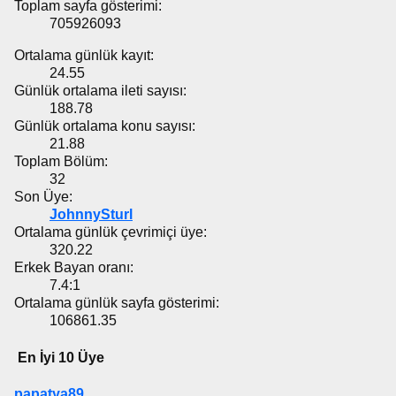
Toplam sayfa gösterimi:
705926093
Ortalama günlük kayıt:
24.55
Günlük ortalama ileti sayısı:
188.78
Günlük ortalama konu sayısı:
21.88
Toplam Bölüm:
32
Son Üye:
JohnnySturl
Ortalama günlük çevrimiçi üye:
320.22
Erkek Bayan oranı:
7.4:1
Ortalama günlük sayfa gösterimi:
106861.35
En İyi 10 Üye
papatya89