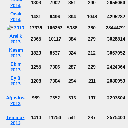
1303
7902
351
290
2656064
2014
Ocak
1481
9496
394
1048
4295282
2014
2013
17339
106252
5388
280
28444791
Aralık
2365
10117
384
279
3026814
2013
Kasım
1829
8537
324
212
3067052
2013
Ekim
1255
7306
287
229
2424364
2013
Eylül
1208
7304
294
211
2080959
2013
Ağustos
989
7352
313
197
2297804
2013
Temmuz
1410
11256
541
237
2575400
2013