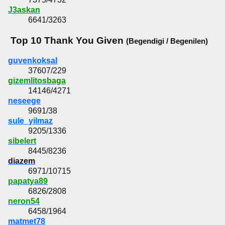
J3askan
6641/3263
Top 10 Thank You Given
(Begendigi / Begenilen)
guvenkoksal
37607/229
gizemlitosbaga
14146/4271
neseege
9691/38
sule_yilmaz
9205/1336
sibelert
8445/8236
diazem
6971/10715
papatya89
6826/2808
neron54
6458/1964
matmet78