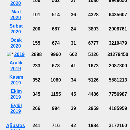
166
502
27
1086
9949650
2020
Mart
101
514
36
4328
6435607
2020
Şubat
200
687
24
3893
2908761
2020
Ocak
155
674
31
6777
3210479
2020
2019
2898
9960
602
5126
31279450
Aralık
233
678
41
1673
2087300
2019
Kasım
352
1080
34
5126
5581213
2019
Ekim
345
1155
45
4486
7756987
2019
Eylül
266
994
39
2959
4185959
2019
Ağustos
241
716
42
1984
3172160