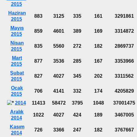
2015
Haziran
883
3125
335
161
3291861
2015
Mayıs
859
4601
389
169
3314872
2015
Nisan
835
5560
272
182
2869737
2015
Mart
877
3536
285
167
3353966
2015
Şubat
827
4027
345
202
3311562
2015
Ocak
706
4141
332
174
4205829
2015
2014
11413
58472
3795
1048
37001475
Aralık
1022
4027
424
189
3467005
2014
Kasım
726
3366
247
182
3767667
2014