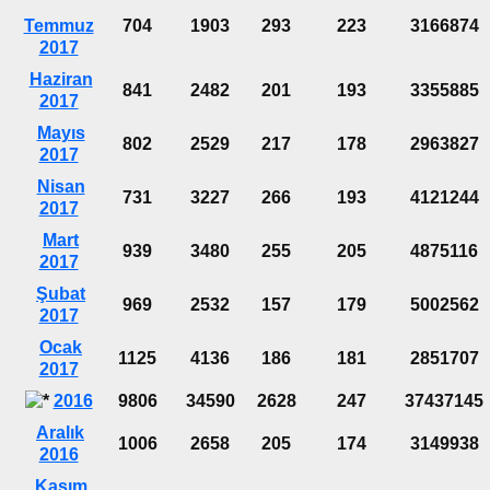
Temmuz
704
1903
293
223
3166874
2017
Haziran
841
2482
201
193
3355885
2017
Mayıs
802
2529
217
178
2963827
2017
Nisan
731
3227
266
193
4121244
2017
Mart
939
3480
255
205
4875116
2017
Şubat
969
2532
157
179
5002562
2017
Ocak
1125
4136
186
181
2851707
2017
2016
9806
34590
2628
247
37437145
Aralık
1006
2658
205
174
3149938
2016
Kasım