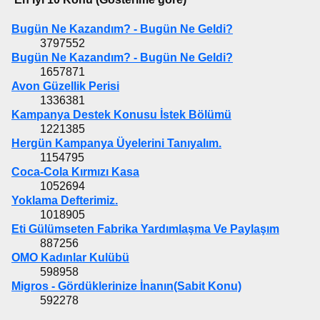
Bugün Ne Kazandım? - Bugün Ne Geldi?
3797552
Bugün Ne Kazandım? - Bugün Ne Geldi?
1657871
Avon Güzellik Perisi
1336381
Kampanya Destek Konusu İstek Bölümü
1221385
Hergün Kampanya Üyelerini Tanıyalım.
1154795
Coca-Cola Kırmızı Kasa
1052694
Yoklama Defterimiz.
1018905
Eti Gülümseten Fabrika Yardımlaşma Ve Paylaşım
887256
OMO Kadınlar Kulübü
598958
Migros - Gördüklerinize İnanın(Sabit Konu)
592278