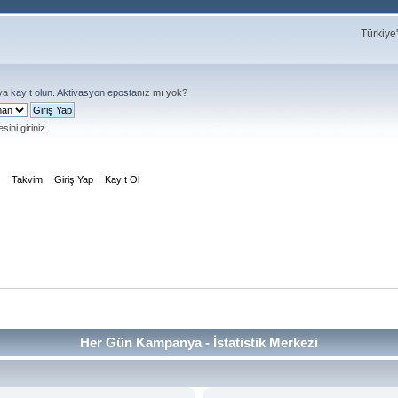
Türkiye
ya
kayıt olun
.
Aktivasyon eposta
nız mı yok?
sini giriniz
m
Takvim
Giriş Yap
Kayıt Ol
Her Gün Kampanya - İstatistik Merkezi