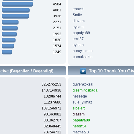
4584
enavci
4061
Smile
3936
diazem
2271
eycane
2151
papatya89
1992
emk87
1830
aylean
1574
nuray.uzunc
1249
pamukseker
ceive
Top 10 Thank You Gi
(Begenilen / Begendigi)
32527/5253
guvenkoksal
14371/4938
gizemlitosbaga
13208/744
neseege
11237/680
sule_yilmaz
10715/6971
sibelert
9014/3082
diazem
8810/2707
papatya89
8236/8445
neron54
7375/4732
matmet78