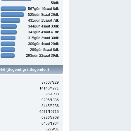
58dk
567gün 19saat 8dk
525gün 8saat 26dk
431gün 15saat 7dk
344gün 4saat 33dk
343gün 4saat 41dk
315gün 3saat 30dk
309gün 4saat 20dk
299gün 5saat 8dk
293gün 22saat 39dk
ven
(Begendigi / Begenilen)
37607/229
14146/4271
9691/38
9205/1336
8445/8236
6971/10715
6826/2808
6458/1964
5279/31