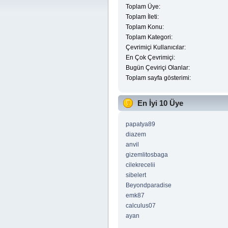
Toplam Üye:
Toplam İleti:
Toplam Konu:
Toplam Kategori:
Çevrimiçi Kullanıcılar:
En Çok Çevrimiçi:
Bugün Çeviriçi Olanlar:
Toplam sayfa gösterimi:
En İyi 10 Üye
papatya89
diazem
anvil
gizemlitosbaga
cilekrecelii
sibelert
Beyondparadise
emk87
calculus07
ayan