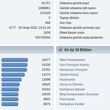
81757
Ortalama günlük kayıt:
1098861
Günlük ortalama ileti sayısı:
121429
Günlük ortalama konu sayısı:
5
Toplam Bölüm:
568
Son Üye:
6777 - 20 Ocak 2020, 23:41:29
Ortalama günlük çevrimiçi üye:
1628
Erkek Bayan oranı:
705703550
Ortalama günlük sayfa gösterimi:
En İyi 10 Bölüm
16377
Biten Kampanyalar
16100
Geri Dönüşüm Kutusu
15762
Kampanya Sonuçları
14274
Serbest Kürsü
12098
Kazananlar
10825
Görüş ve Öneriler
10242
Kampanya Şikayet
10035
Blog Kampanyaları Sonuçları
9942
Para kazan
9875
Kampanya Destek