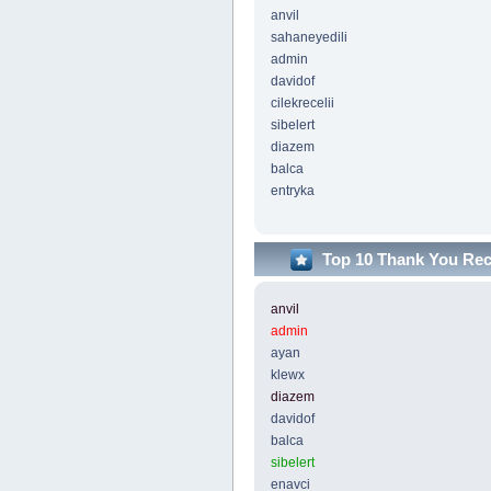
anvil
sahaneyedili
admin
davidof
cilekrecelii
sibelert
diazem
balca
entryka
Top 10 Thank You Re
anvil
admin
ayan
klewx
diazem
davidof
balca
sibelert
enavci