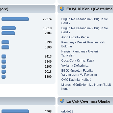
göre)
En İyi 10 Konu (Gösterime
22274
Bugün Ne Kazandım? - Bugün Ne
Geldi?
10618
Bugün Ne Kazandım? - Bugün Ne
Geldi?
9984
Avon Güzellik Perisi
5136
Kampanya Destek Konusu İstek
Bölümü
5100
Hergün Kampanya Üyelerini
Tanıyalım.
2413
Coca-Cola Kırmızı Kasa
2349
Yoklama Defterimiz.
2205
Eti Gülümseten Fabrika
2018
Yardımlaşma Ve Paylaşım
1809
OMO Kadınlar Kulübü
Migros - Gördüklerinize İnanın(Sabit
Konu)
En Çok Çevrimiçi Olanlar
4768
orkide28