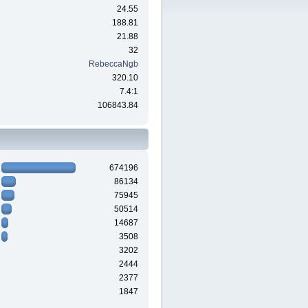
24.55
188.81
21.88
32
RebeccaNgb
320.10
7.4:1
106843.84
674196
86134
75945
50514
14687
3508
3202
2444
2377
1847