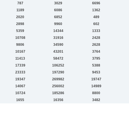
787
3029
6696
1189
6086
1362
2020
6852
489
2898
9960
602
5359
14344
1333
10708
31916
2428
9806
34590
2628
10167
43201
3764
11413
58472
3795
17339
106252
5388
23333
197290
9453
19347
269982
19747
14067
256002
14989
10724
185286
8800
1655
16356
3482