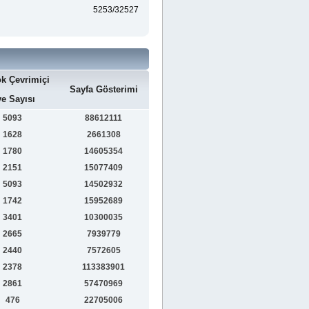
5253/32527
k Çevrimiçi
Sayfa Gösterimi
e Sayısı
5093
88612111
1628
2661308
1780
14605354
2151
15077409
5093
14502932
1742
15952689
3401
10300035
2665
7939779
2440
7572605
2378
113383901
2861
57470969
476
22705006