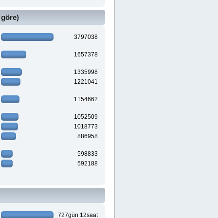
 göre)
3797038
1657378
1335998
1221041
1154662
1052509
1018773
886958
598833
592188
727gün 12saat