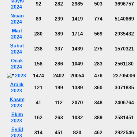
Mayıs
92
282
2985
503
3696757
2024
Nisan
89
239
1419
774
5140869
2024
Mart
280
389
1714
569
2935432
2024
Şubat
238
337
1439
275
1570321
2024
Ocak
158
286
1049
283
2561180
2024
2023
1474
2402
20054
476
22705006
Aralık
121
199
1389
360
3071835
2023
Kasım
41
112
2070
348
2406764
2023
Ekim
162
263
1032
389
2581451
2023
Eylül
314
451
820
462
2922546
2023