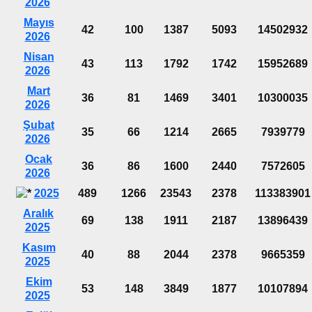
2026
Mayıs
42
100
1387
5093
14502932
2026
Nisan
43
113
1792
1742
15952689
2026
Mart
36
81
1469
3401
10300035
2026
Şubat
35
66
1214
2665
7939779
2026
Ocak
36
86
1600
2440
7572605
2026
2025
489
1266
23543
2378
113383901
Aralık
69
138
1911
2187
13896439
2025
Kasım
40
88
2044
2378
9665359
2025
Ekim
53
148
3849
1877
10107894
2025