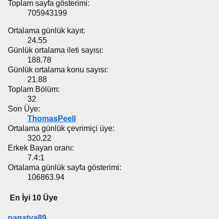
Toplam sayfa gösterimi:
705943199
Ortalama günlük kayıt:
24.55
Günlük ortalama ileti sayısı:
188.78
Günlük ortalama konu sayısı:
21.88
Toplam Bölüm:
32
Son Üye:
ThomasPeell
Ortalama günlük çevrimiçi üye:
320.22
Erkek Bayan oranı:
7.4:1
Ortalama günlük sayfa gösterimi:
106863.94
En İyi 10 Üye
papatya89