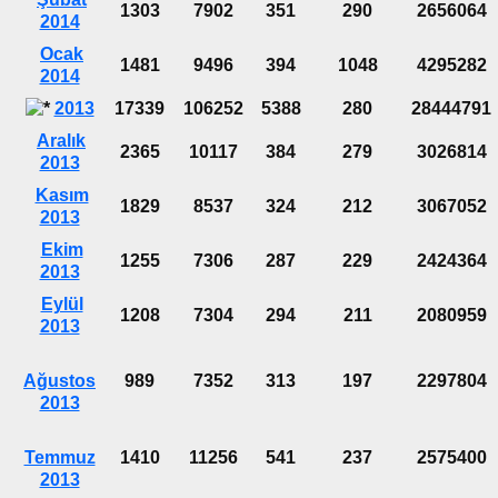
1303
7902
351
290
2656064
2014
Ocak
1481
9496
394
1048
4295282
2014
2013
17339
106252
5388
280
28444791
Aralık
2365
10117
384
279
3026814
2013
Kasım
1829
8537
324
212
3067052
2013
Ekim
1255
7306
287
229
2424364
2013
Eylül
1208
7304
294
211
2080959
2013
Ağustos
989
7352
313
197
2297804
2013
Temmuz
1410
11256
541
237
2575400
2013