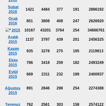
2016
Şubat
1421
4484
377
191
2886192
2016
Ocak
851
3808
408
247
2626920
2016
2015
10167
43201
3764
254
34666761
Aralık
1137
3797
439
201
2456325
2015
Kasım
935
3278
275
195
2119913
2015
Ekim
786
3418
259
182
2493249
2015
Eylül
669
2311
232
199
2400937
2015
Ağustos
891
2846
298
254
2274388
2015
Temmuz
762
2561
303
158
2574122