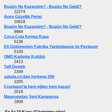
Bugün Ne Kazandım? - Bugün Ne Geldi?
22274
Avon Güzellik Perisi
10618
Bugün Ne Kazandım? - Bugün Ne Geldi?
9984
Coca-Cola Kırmızı Kasa
5136
Eti Gülümseten Fabrika Yardımlaşma Ve Paylaşım
5100
OMO Kadınlar Kulübü
2413
Taft Destek
2349
yakala.co'dan herkese 20tl
2205
Craxtapot'la hem eğlen hem kazan!
2018
Magnumdan Yeni Kampanya
1809
En İyi 10 Konu (Gösterime göre)