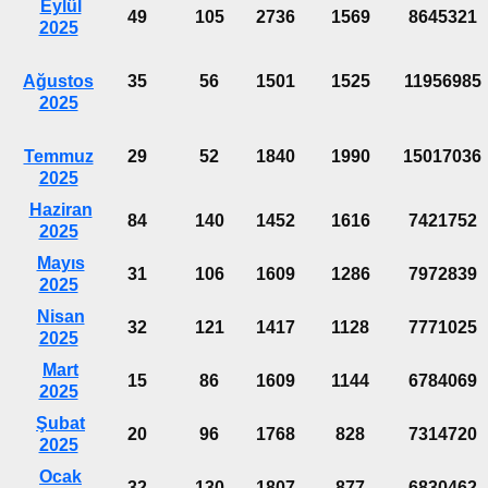
Eylül
49
105
2736
1569
8645321
2025
Ağustos
35
56
1501
1525
11956985
2025
Temmuz
29
52
1840
1990
15017036
2025
Haziran
84
140
1452
1616
7421752
2025
Mayıs
31
106
1609
1286
7972839
2025
Nisan
32
121
1417
1128
7771025
2025
Mart
15
86
1609
1144
6784069
2025
Şubat
20
96
1768
828
7314720
2025
Ocak
32
130
1807
877
6830462