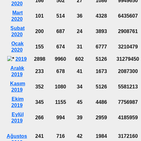
166
502
27
1086
9949650
2020
Mart
101
514
36
4328
6435607
2020
Şubat
200
687
24
3893
2908761
2020
Ocak
155
674
31
6777
3210479
2020
2019
2898
9960
602
5126
31279450
Aralık
233
678
41
1673
2087300
2019
Kasım
352
1080
34
5126
5581213
2019
Ekim
345
1155
45
4486
7756987
2019
Eylül
266
994
39
2959
4185959
2019
Ağustos
241
716
42
1984
3172160