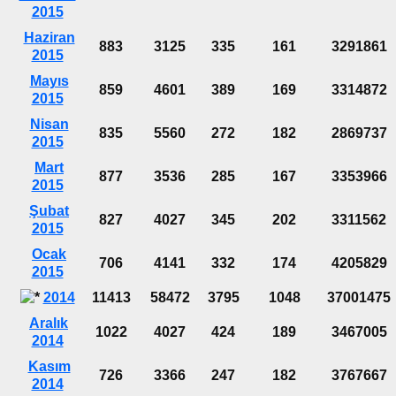
2015
Haziran
883
3125
335
161
3291861
2015
Mayıs
859
4601
389
169
3314872
2015
Nisan
835
5560
272
182
2869737
2015
Mart
877
3536
285
167
3353966
2015
Şubat
827
4027
345
202
3311562
2015
Ocak
706
4141
332
174
4205829
2015
2014
11413
58472
3795
1048
37001475
Aralık
1022
4027
424
189
3467005
2014
Kasım
726
3366
247
182
3767667
2014