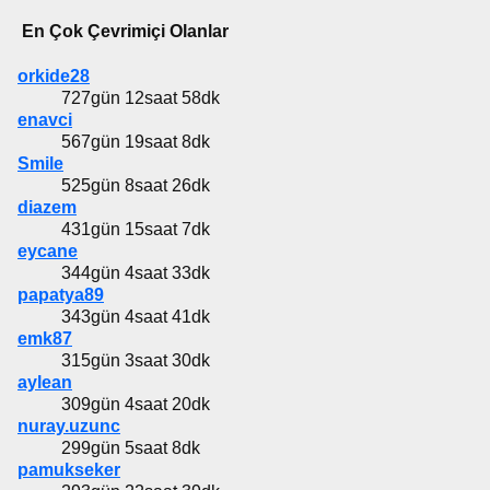
En Çok Çevrimiçi Olanlar
orkide28
727gün 12saat 58dk
enavci
567gün 19saat 8dk
Smile
525gün 8saat 26dk
diazem
431gün 15saat 7dk
eycane
344gün 4saat 33dk
papatya89
343gün 4saat 41dk
emk87
315gün 3saat 30dk
aylean
309gün 4saat 20dk
nuray.uzunc
299gün 5saat 8dk
pamukseker