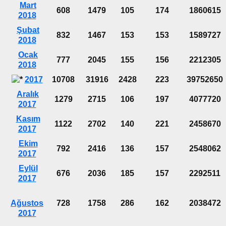
Mart
608
1479
105
174
1860615
2018
Şubat
832
1467
153
153
1589727
2018
Ocak
777
2045
155
156
2212305
2018
2017
10708
31916
2428
223
39752650
Aralık
1279
2715
106
197
4077720
2017
Kasım
1122
2702
140
221
2458670
2017
Ekim
792
2416
136
157
2548062
2017
Eylül
676
2036
185
157
2292511
2017
Ağustos
728
1758
286
162
2038472
2017