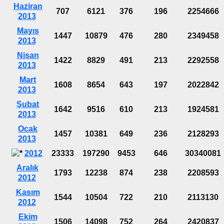
Haziran
707
6121
376
196
2254666
2013
Mayıs
1447
10879
476
280
2349458
2013
Nisan
1422
8829
491
213
2292558
2013
Mart
1608
8654
643
197
2022842
2013
Şubat
1642
9516
610
213
1924581
2013
Ocak
1457
10381
649
236
2128293
2013
2012
23333
197290
9453
646
30340081
Aralık
1793
12238
874
238
2208593
2012
Kasım
1544
10504
722
210
2113130
2012
Ekim
1506
14098
752
264
2420837