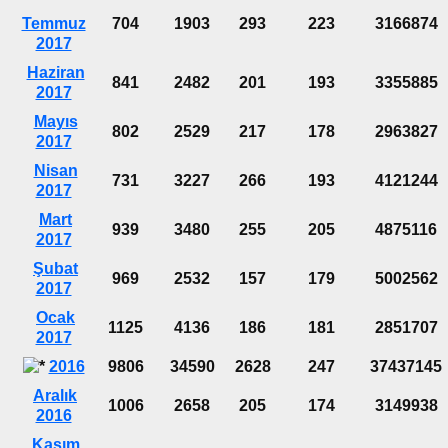
Temmuz
704
1903
293
223
3166874
2017
Haziran
841
2482
201
193
3355885
2017
Mayıs
802
2529
217
178
2963827
2017
Nisan
731
3227
266
193
4121244
2017
Mart
939
3480
255
205
4875116
2017
Şubat
969
2532
157
179
5002562
2017
Ocak
1125
4136
186
181
2851707
2017
2016
9806
34590
2628
247
37437145
Aralık
1006
2658
205
174
3149938
2016
Kasım