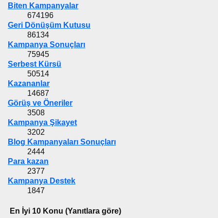
Biten Kampanyalar
674196
Geri Dönüşüm Kutusu
86134
Kampanya Sonuçları
75945
Serbest Kürsü
50514
Kazananlar
14687
Görüş ve Öneriler
3508
Kampanya Şikayet
3202
Blog Kampanyaları Sonuçları
2444
Para kazan
2377
Kampanya Destek
1847
En İyi 10 Konu (Yanıtlara göre)