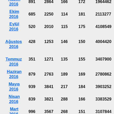
891
2864
166
172
1964462
2016
Ekim
685
2250
114
181
2113277
2016
Eylül
520
2010
115
175
4108549
2016
Ağustos
428
1253
146
150
4004420
2016
Temmuz
351
1271
135
155
3407900
2016
Haziran
879
2763
189
169
2780862
2016
Mayıs
939
3841
217
184
3903252
2016
Nisan
839
3821
288
166
3383529
2016
Mart
996
3567
268
151
3107844