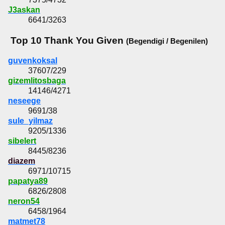
J3askan
6641/3263
Top 10 Thank You Given
(Begendigi / Begenilen)
guvenkoksal
37607/229
gizemlitosbaga
14146/4271
neseege
9691/38
sule_yilmaz
9205/1336
sibelert
8445/8236
diazem
6971/10715
papatya89
6826/2808
neron54
6458/1964
matmet78