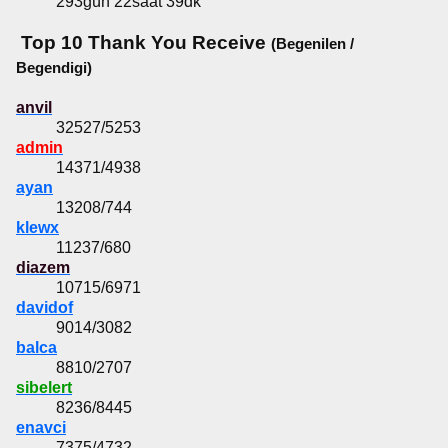
293gün 22saat 39dk
Top 10 Thank You Receive
(Begenilen /
Begendigi)
anvil
32527/5253
admin
14371/4938
ayan
13208/744
klewx
11237/680
diazem
10715/6971
davidof
9014/3082
balca
8810/2707
sibelert
8236/8445
enavci
7375/4732