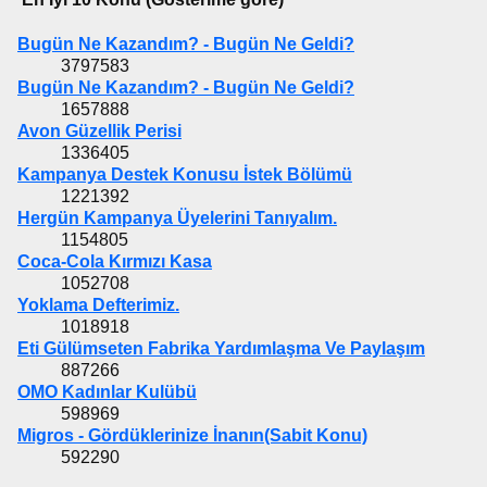
Bugün Ne Kazandım? - Bugün Ne Geldi?
3797583
Bugün Ne Kazandım? - Bugün Ne Geldi?
1657888
Avon Güzellik Perisi
1336405
Kampanya Destek Konusu İstek Bölümü
1221392
Hergün Kampanya Üyelerini Tanıyalım.
1154805
Coca-Cola Kırmızı Kasa
1052708
Yoklama Defterimiz.
1018918
Eti Gülümseten Fabrika Yardımlaşma Ve Paylaşım
887266
OMO Kadınlar Kulübü
598969
Migros - Gördüklerinize İnanın(Sabit Konu)
592290