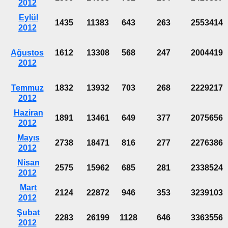
2012
Eylül
1435
11383
643
263
2553414
2012
Ağustos
1612
13308
568
247
2004419
2012
Temmuz
1832
13932
703
268
2229217
2012
Haziran
1891
13461
649
377
2075656
2012
Mayıs
2738
18471
816
277
2276386
2012
Nisan
2575
15962
685
281
2338524
2012
Mart
2124
22872
946
353
3239103
2012
Şubat
2283
26199
1128
646
3363556
2012