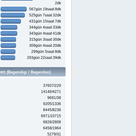
2dk
567gün 19saat 8dk
525gün 7saat 32dk
431gün 15saat 7dk
344gün 4saat 33dk
343gün 4saat 41dk
315gün 3saat 30dk
309gün 4saat 20dk
299gün 5saat 8dk
293gün 22saat 39dk
ven
(Begendigi / Begenilen)
37607/229
14146/4271
9691/38
9205/1336
8445/8236
6971/10715
6826/2808
6458/1964
5279/31