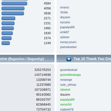
4584
enavci
4058
Smile
3936
diazem
2271
eycane
2151
papatya89
1992
emk87
1830
aylean
1574
nuray.uzunc
1249
pamukseker
ceive
Top 10 Thank You Gi
(Begenilen / Begendigi)
32527/5253
guvenkoksal
14371/4938
gizemlitosbaga
13208/744
neseege
11237/680
sule_yilmaz
10715/6971
sibelert
9014/3082
diazem
8810/2707
papatya89
8236/8445
neron54
7375/4732
matmet78