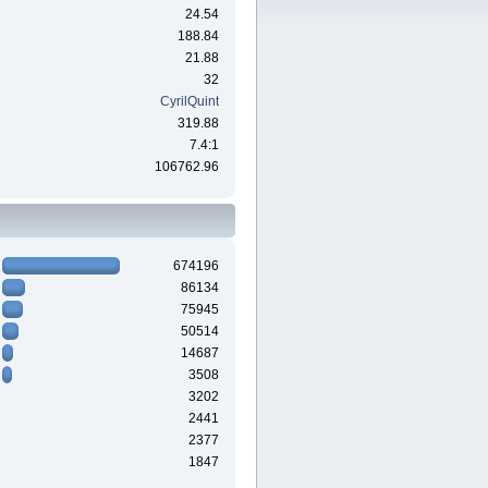
24.54
188.84
21.88
32
CyrilQuint
319.88
7.4:1
106762.96
674196
86134
75945
50514
14687
3508
3202
2441
2377
1847