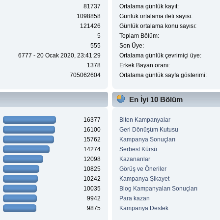
81737
Ortalama günlük kayıt:
1098858
Günlük ortalama ileti sayısı:
121426
Günlük ortalama konu sayısı:
5
Toplam Bölüm:
555
Son Üye:
6777 - 20 Ocak 2020, 23:41:29
Ortalama günlük çevrimiçi üye:
1378
Erkek Bayan oranı:
705062604
Ortalama günlük sayfa gösterimi:
En İyi 10 Bölüm
16377
Biten Kampanyalar
16100
Geri Dönüşüm Kutusu
15762
Kampanya Sonuçları
14274
Serbest Kürsü
12098
Kazananlar
10825
Görüş ve Öneriler
10242
Kampanya Şikayet
10035
Blog Kampanyaları Sonuçları
9942
Para kazan
9875
Kampanya Destek