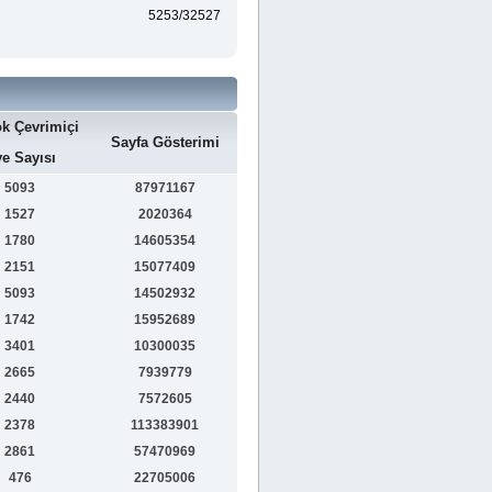
5253/32527
k Çevrimiçi
Sayfa Gösterimi
e Sayısı
5093
87971167
1527
2020364
1780
14605354
2151
15077409
5093
14502932
1742
15952689
3401
10300035
2665
7939779
2440
7572605
2378
113383901
2861
57470969
476
22705006