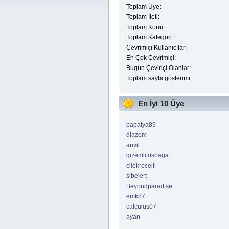
Toplam Üye:
Toplam İleti:
Toplam Konu:
Toplam Kategori:
Çevrimiçi Kullanıcılar:
En Çok Çevrimiçi:
Bugün Çeviriçi Olanlar:
Toplam sayfa gösterimi:
En İyi 10 Üye
papatya89
diazem
anvil
gizemlitosbaga
cilekrecelii
sibelert
Beyondparadise
emk87
calculus07
ayan