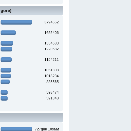
 göre)
3794662
1655406
1334683
1220582
1154211
1051808
1018234
885565
598474
591848
727gün 10saat