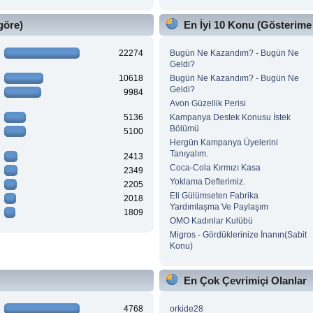
göre)
En İyi 10 Konu (Gösterime
22274
Bugün Ne Kazandım? - Bugün Ne
Geldi?
10618
Bugün Ne Kazandım? - Bugün Ne
Geldi?
9984
Avon Güzellik Perisi
5136
Kampanya Destek Konusu İstek
Bölümü
5100
Hergün Kampanya Üyelerini
Tanıyalım.
2413
Coca-Cola Kırmızı Kasa
2349
Yoklama Defterimiz.
2205
Eti Gülümseten Fabrika
2018
Yardımlaşma Ve Paylaşım
1809
OMO Kadınlar Kulübü
Migros - Gördüklerinize İnanın(Sabit
Konu)
En Çok Çevrimiçi Olanlar
4768
orkide28