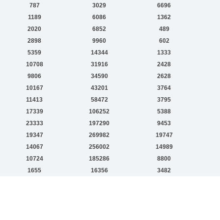
787
3029
6696
1189
6086
1362
2020
6852
489
2898
9960
602
5359
14344
1333
10708
31916
2428
9806
34590
2628
10167
43201
3764
11413
58472
3795
17339
106252
5388
23333
197290
9453
19347
269982
19747
14067
256002
14989
10724
185286
8800
1655
16356
3482