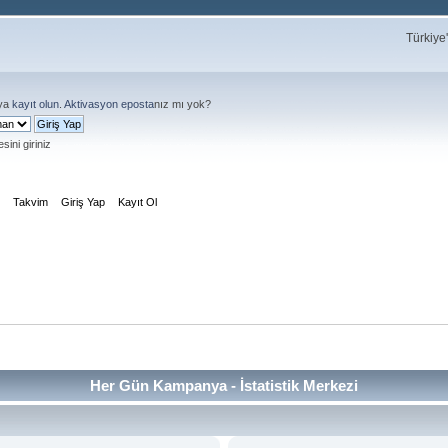
Türkiye
ya
kayıt olun
.
Aktivasyon eposta
nız mı yok?
sini giriniz
m
Takvim
Giriş Yap
Kayıt Ol
Her Gün Kampanya - İstatistik Merkezi