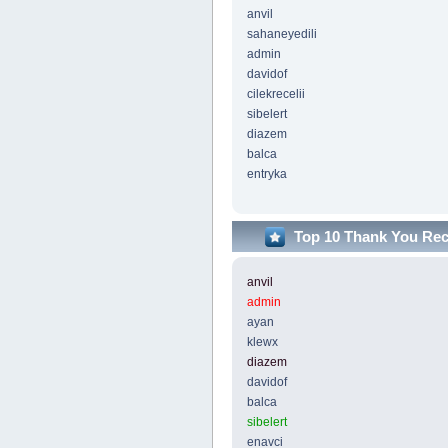
anvil
sahaneyedili
admin
davidof
cilekrecelii
sibelert
diazem
balca
entryka
Top 10 Thank You Re
anvil
admin
ayan
klewx
diazem
davidof
balca
sibelert
enavci