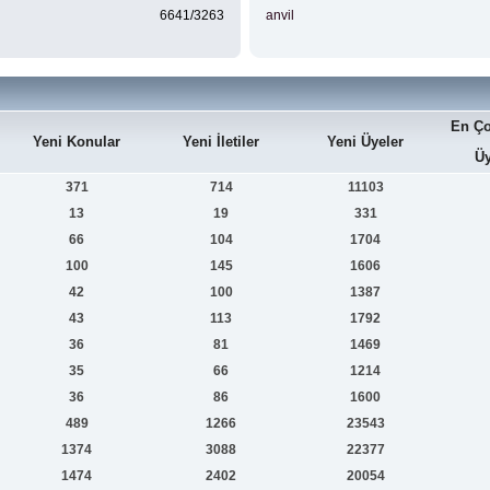
6641/3263
anvil
En Ço
Yeni Konular
Yeni İletiler
Yeni Üyeler
Üy
371
714
11103
13
19
331
66
104
1704
100
145
1606
42
100
1387
43
113
1792
36
81
1469
35
66
1214
36
86
1600
489
1266
23543
1374
3088
22377
1474
2402
20054