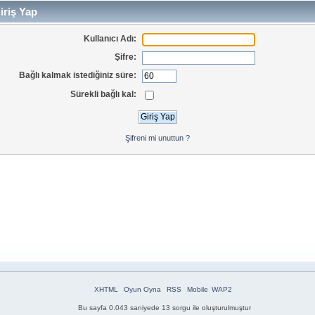
iriş Yap
Kullanıcı Adı:
Şifre:
Bağlı kalmak istediğiniz süre:
Sürekli bağlı kal:
Şifreni mi unuttun ?
XHTML
Oyun Oyna
RSS
Mobile
WAP2
Bu sayfa 0.043 saniyede 13 sorgu ile oluşturulmuştur