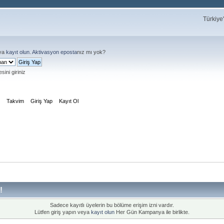
Türkiye
ya
kayıt olun
.
Aktivasyon eposta
nız mı yok?
sini giriniz
m
Takvim
Giriş Yap
Kayıt Ol
!
Sadece kayıtlı üyelerin bu bölüme erişim izni vardır.
Lütfen giriş yapın veya
kayıt olun
Her Gün Kampanya ile birlikte.